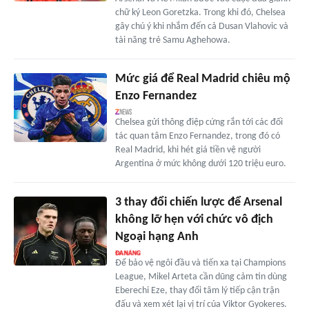
chữ ký Leon Goretzka. Trong khi đó, Chelsea
gây chú ý khi nhắm đến cả Dusan Vlahovic và
tài năng trẻ Samu Aghehowa.
Mức giá để Real Madrid chiêu mộ
Enzo Fernandez
Chelsea gửi thông điệp cứng rắn tới các đối
tác quan tâm Enzo Fernandez, trong đó có
Real Madrid, khi hét giá tiền vệ người
Argentina ở mức không dưới 120 triệu euro.
3 thay đổi chiến lược để Arsenal
không lỡ hẹn với chức vô địch
Ngoại hạng Anh
Để bảo vệ ngôi đầu và tiến xa tại Champions
League, Mikel Arteta cần dũng cảm tin dùng
Eberechi Eze, thay đổi tâm lý tiếp cận trận
đấu và xem xét lại vị trí của Viktor Gyokeres.