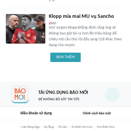
2-0.
Klopp mỉa mai MU vụ Sancho
HLV Jurgen Klopp khẳng định rằng ông sẽ
không bao giờ bỏ ra hơn 80 triệu bảng để
chiêu mộ cầu thủ rồi đẩy sang CLB khác theo
dạng cho mượn.
XEM THÊM
TẢI ỨNG DỤNG BÁO MỚI
ĐỂ KHÔNG BỎ SÓT TIN TỨC
Điều khoản sử dụng
Chính sách bảo mật
Liên Bang Nga
Hạ Tầng
Tô Lâm
Eo Biển Hormuz
Chợ Biên Hòa