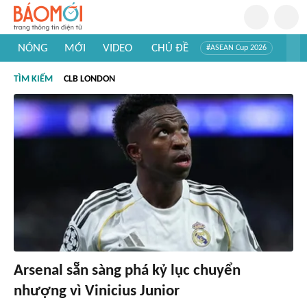
NÓNG
MỚI
VIDEO
CHỦ ĐỀ
#ASEAN Cup 2026
#Trí tuệ nhân tạo
#Mỹ - Iran
#Khám phá Việt Nam
TÌM KIẾM
CLB LONDON
#Khám phá thế giới
Arsenal sẵn sàng phá kỷ lục chuyển
nhượng vì Vinicius Junior