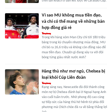
trên sân khách ở bán kết lượt về Carabao Cup.
Vì sao MU không mua tiền đạo,
và chỉ có thể mang về những bản
hợp đồng giá rẻ
Trong khi hàng xóm Man City chi tới 180 triệu
bảng trong kỳ chuyển nhượng mùa đông, MU
chỉ bỏ ra 26,6 triệu và không còn đồng nào để
mua tiền đạo. Chuyện gì đang xảy ra với đội
bóng từng giàu nhất nước Anh?
Hàng thủ như mơ ngủ, Chelsea bị
loại khỏi Cúp Liên đoàn
Rạng sáng nay, Newcastle đã đòi thành công
món nợ bị Chelsea đánh bại ở Ngoại hạng Anh
vào cuối tuần trước. Nhờ phong độ cao cùng
sự tiếp sức của hàng thủ hớ hênh từ phía đối
phương mà Chích chòe đã ra về bằng thắng lợi