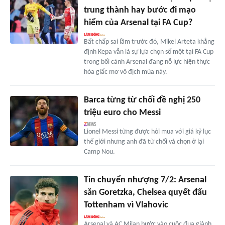
trung thành hay bước đi mạo
hiểm của Arsenal tại FA Cup?
Bất chấp sai lầm trước đó, Mikel Arteta khẳng
định Kepa vẫn là sự lựa chọn số một tại FA Cup
trong bối cảnh Arsenal đang nỗ lực hiện thực
hóa giấc mơ vô địch mùa này.
Barca từng từ chối đề nghị 250
triệu euro cho Messi
Lionel Messi từng được hỏi mua với giá kỷ lục
thế giới nhưng anh đã từ chối và chọn ở lại
Camp Nou.
Tin chuyển nhượng 7/2: Arsenal
săn Goretzka, Chelsea quyết đấu
Tottenham vì Vlahovic
Arsenal và AC Milan bước vào cuộc đua giành