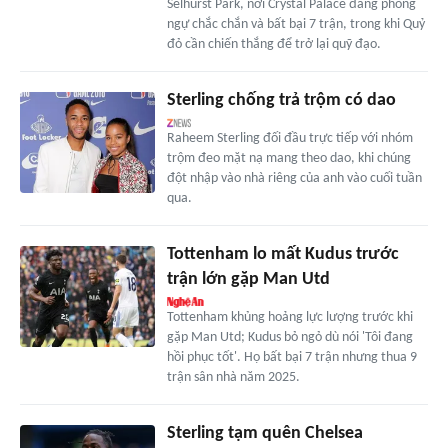
Selhurst Park, nơi Crystal Palace đang phòng
ngự chắc chắn và bất bại 7 trận, trong khi Quỷ
đỏ cần chiến thắng để trở lại quỹ đạo.
Sterling chống trả trộm có dao
Raheem Sterling đối đầu trực tiếp với nhóm
trộm đeo mặt nạ mang theo dao, khi chúng
đột nhập vào nhà riêng của anh vào cuối tuần
qua.
Tottenham lo mất Kudus trước
trận lớn gặp Man Utd
Tottenham khủng hoảng lực lượng trước khi
gặp Man Utd; Kudus bỏ ngỏ dù nói 'Tôi đang
hồi phục tốt'. Họ bất bại 7 trận nhưng thua 9
trận sân nhà năm 2025.
Sterling tạm quên Chelsea