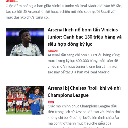
Cuộc đàm phán gia hạn giữa Vinicius Junior và Real Madrid đi vào bế tắc,
tạo cơ hội để Arsenal lên kế hoạch chiêu mộ siêu sao người Brazil với
mức đãi ngộ chưa từng có.
Arsenal kích nổ bom tấn Vinicius
Junior: Canh bạc 130 triệu bảng và
siêu hợp đồng kỷ lục
Arsenal sẵn sàng chi hơn 130 triệu bảng cùng
mức lương kỷ lục 600.000 bảng mỗi tuần để
chiêu mộ Vinicius Junior trong bối cảnh ngôi
sao này bế tắc gia hạn với Real Madrid.
Arsenal bị Chelsea 'troll' khi về nhì
Champions League
Giấc mơ chinh phục Champions League đầu
tiên trong lịch sử Arsenal đã tan vỡ. Pháo thủ
không chỉ bỏ lỡ cơ hội bước lên đỉnh châu Âu
mà còn trở thành mục tiêu chế giễu của