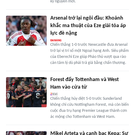
kỷ nguyên mới.
Arsenal trở lại ngôi đầu: Khoảnh
khắc ma thuật của Eze giải tỏa áp
lực đè nặng
Chiến thắng 1-0 trước Newcastle đưa Arsenal
trở lại vị trí số một Ngoại hạng Anh. Siêu phẩm
của Eberechi Eze giúp Pháo thủ vượt qua rào
cản tâm lý dù phải trả giá bằng chấn thương.
Forest đẩy Tottenham và West
Ham vào cửa tử
Chiến thắng hủy diệt 5-0 trước Sunderland
không chỉ cứu Nottingham Forest, mà còn biến
cuộc đua trụ hạng Premier League thành cơn
ác mộng cho Tottenham và West Ham.
Mikel Arteta và canh bạc Kepa: Sự