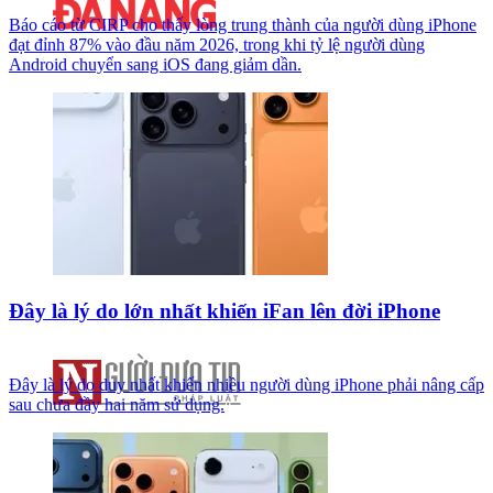
Báo cáo từ CIRP cho thấy lòng trung thành của người dùng iPhone
đạt đỉnh 87% vào đầu năm 2026, trong khi tỷ lệ người dùng
Android chuyển sang iOS đang giảm dần.
Đây là lý do lớn nhất khiến iFan lên đời iPhone
Đây là lý do duy nhất khiến nhiều người dùng iPhone phải nâng cấp
sau chưa đầy hai năm sử dụng.