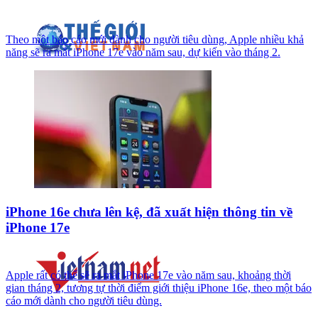
Theo một báo cáo mới dành cho người tiêu dùng, Apple nhiều khả
năng sẽ ra mắt iPhone 17e vào năm sau, dự kiến vào tháng 2.
iPhone 16e chưa lên kệ, đã xuất hiện thông tin về
iPhone 17e
Apple rất có thể sẽ ra mắt iPhone 17e vào năm sau, khoảng thời
gian tháng 2, tương tự thời điểm giới thiệu iPhone 16e, theo một báo
cáo mới dành cho người tiêu dùng.