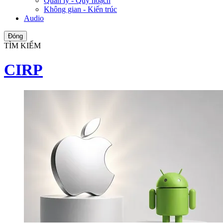
Quản lý - Quy hoạch
Không gian - Kiến trúc
Audio
Đóng
TÌM KIẾM
CIRP