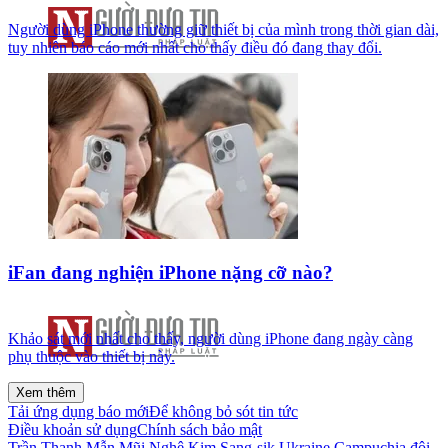
Người dùng iPhone thường giữ thiết bị của mình trong thời gian dài,
tuy nhiên báo cáo mới nhất cho thấy điều đó đang thay đổi.
iFan đang nghiện iPhone nặng cỡ nào?
Khảo sát mới nhất cho thấy, người dùng iPhone đang ngày càng
phụ thuộc vào thiết bị này.
Xem thêm
Tải ứng dụng báo mới
Để không bỏ sót tin tức
Điều khoản sử dụng
Chính sách bảo mật
Trần Thanh Mẫn
Mũi Nghê
Kim Sang-sik
Ukraine
Campuchia
đội