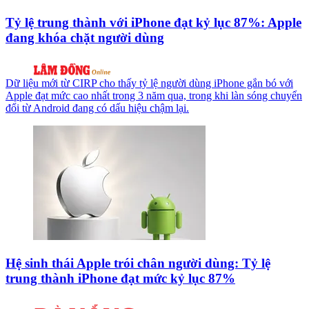
Tỷ lệ trung thành với iPhone đạt kỷ lục 87%: Apple
đang khóa chặt người dùng
Dữ liệu mới từ CIRP cho thấy tỷ lệ người dùng iPhone gắn bó với
Apple đạt mức cao nhất trong 3 năm qua, trong khi làn sóng chuyển
đổi từ Android đang có dấu hiệu chậm lại.
Hệ sinh thái Apple trói chân người dùng: Tỷ lệ
trung thành iPhone đạt mức kỷ lục 87%