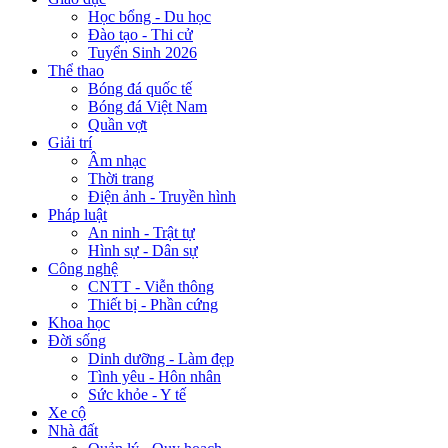
Học bổng - Du học
Đào tạo - Thi cử
Tuyển Sinh 2026
Thể thao
Bóng đá quốc tế
Bóng đá Việt Nam
Quần vợt
Giải trí
Âm nhạc
Thời trang
Điện ảnh - Truyền hình
Pháp luật
An ninh - Trật tự
Hình sự - Dân sự
Công nghệ
CNTT - Viễn thông
Thiết bị - Phần cứng
Khoa học
Đời sống
Dinh dưỡng - Làm đẹp
Tình yêu - Hôn nhân
Sức khỏe - Y tế
Xe cộ
Nhà đất