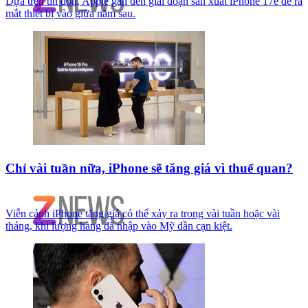
Dựa trên tin đồn, Apple gần đến giai đoạn sản xuất iPhone 17e để ra
mắt thiết bị vào giữa năm sau.
Chỉ vài tuần nữa, iPhone sẽ tăng giá vì thuế quan?
Viễn cảnh iPhone tăng giá có thể xảy ra trong vài tuần hoặc vài
tháng, khi lượng hàng đã nhập vào Mỹ dần cạn kiệt.