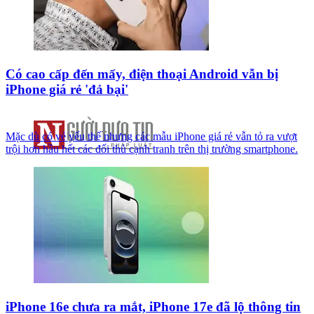
Có cao cấp đến mấy, điện thoại Android vẫn bị
iPhone giá rẻ 'đả bại'
Mặc dù có vẻ yếu thế nhưng các mẫu iPhone giá rẻ vẫn tỏ ra vượt
trội hơn hầu hết các đối thủ cạnh tranh trên thị trường smartphone.
iPhone 16e chưa ra mắt, iPhone 17e đã lộ thông tin