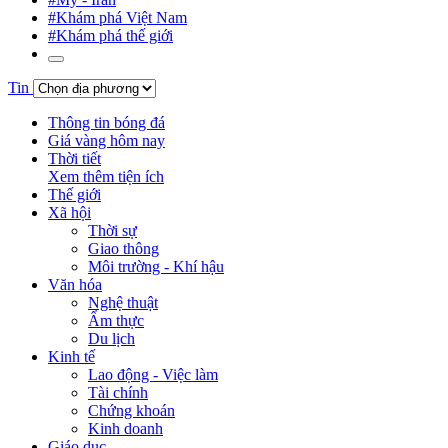
#Khám phá Việt Nam
#Khám phá thế giới
Tin
Thông tin bóng đá
Giá vàng hôm nay
Thời tiết
Xem thêm tiện ích
Thế giới
Xã hội
Thời sự
Giao thông
Môi trường - Khí hậu
Văn hóa
Nghệ thuật
Ẩm thực
Du lịch
Kinh tế
Lao động - Việc làm
Tài chính
Chứng khoán
Kinh doanh
Giáo dục