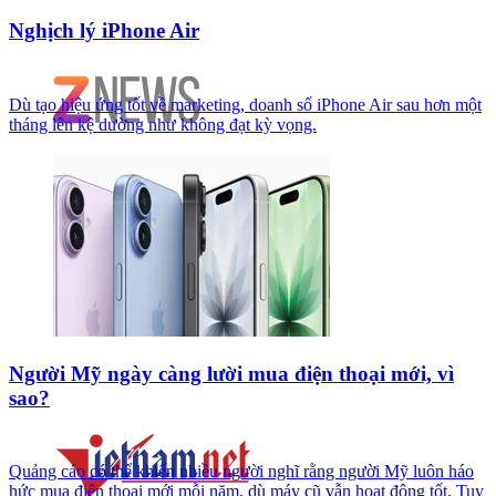
Nghịch lý iPhone Air
Dù tạo hiệu ứng tốt về marketing, doanh số iPhone Air sau hơn một
tháng lên kệ dường như không đạt kỳ vọng.
Người Mỹ ngày càng lười mua điện thoại mới, vì
sao?
Quảng cáo có thể khiến nhiều người nghĩ rằng người Mỹ luôn háo
hức mua điện thoại mới mỗi năm, dù máy cũ vẫn hoạt động tốt. Tuy