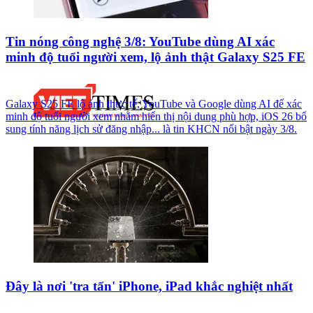
Tin nóng công nghệ 3/8: YouTube dùng AI xác
minh độ tuổi người xem, lộ ảnh thật Galaxy S25 FE
Galaxy S25 FE lộ ảnh thực tế, YouTube và Google dùng AI để xác
minh độ tuổi người xem nhằm hiển thị nội dung phù hợp, iOS 26 bổ
sung tính năng lịch sử đăng nhập... là tin KHCN nổi bật ngày 3/8.
Đây là nơi 'tra tấn' iPhone, iPad khắc nghiệt nhất