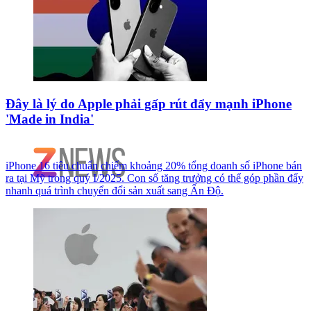
Đây là lý do Apple phải gấp rút đẩy mạnh iPhone
'Made in India'
iPhone 16 tiêu chuẩn chiếm khoảng 20% tổng doanh số iPhone bán
ra tại Mỹ trong quý I/2025. Con số tăng trưởng có thể góp phần đẩy
nhanh quá trình chuyển đổi sản xuất sang Ấn Độ.