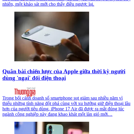
nhiên, một khảo sát mới cho thấy điều ngược lại.
Quân bài chiến lược của Apple giữa thời kỳ người
dùng 'ngại' đổi điện thoại
Trong bối cảnh doanh số smartphone sụt giảm sau nhiều năm vì
thiếu những tính năng đột phá cùng với xu hướng giữ điện thoại lâu
hơn của người tiêu dùng, iPhone 17 Air đã được ra mắt đúng lúc
ngành công nghiệp này đang khao khát một làn gió mới…