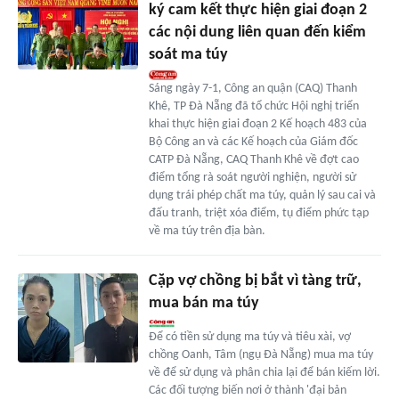
ký cam kết thực hiện giai đoạn 2
các nội dung liên quan đến kiểm
soát ma túy
Sáng ngày 7-1, Công an quận (CAQ) Thanh
Khê, TP Đà Nẵng đã tổ chức Hội nghị triển
khai thực hiện giai đoạn 2 Kế hoạch 483 của
Bộ Công an và các Kế hoạch của Giám đốc
CATP Đà Nẵng, CAQ Thanh Khê về đợt cao
điểm tổng rà soát người nghiện, người sử
dụng trái phép chất ma túy, quản lý sau cai và
đấu tranh, triệt xóa điểm, tụ điểm phức tạp
về ma túy trên địa bàn.
Cặp vợ chồng bị bắt vì tàng trữ,
mua bán ma túy
Để có tiền sử dụng ma túy và tiêu xài, vợ
chồng Oanh, Tâm (ngụ Đà Nẵng) mua ma túy
về để sử dụng và phân chia lại để bán kiếm lời.
Các đối tượng biến nơi ở thành 'đại bản