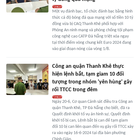
Một vụ đánh bạc, tổ chức đánh bạc bằng hình
thức cá độ bóng đá qua mạng với số tiền 10 tỷ
đồng vừa bị CAQ Thanh Khê phối hợp với
Phòng An ninh mạng và phòng chống tội phạm
công nghệ cao CATP Đà Nẵng triệt xóa ngay
tại thời điểm vòng chung kết Euro 2024 đang
vào giai đoạn nóng của vòng 1/8.
Công an quận Thanh Khê thực
hiện lệnh bắt, tạm giam 10 đối
tượng trong nhóm 'yên hùng' gây
rối TTCC trong đêm
Ngày 20-6, Cơ quan Cảnh sát điều tra Công an
quận Thanh Khê, TP Đà Nẵng cho biết, đã ra
Quyết định khởi tố vụ án hình sự, Quyết định
khởi tố bị can, Lệnh bắt bị can để tạm giam
đối 10 bị can liên quan đến vụ gây rối TTCC xảy
ra vào ngày 16-6-2024 tại địa bàn phường
Chính Gián.