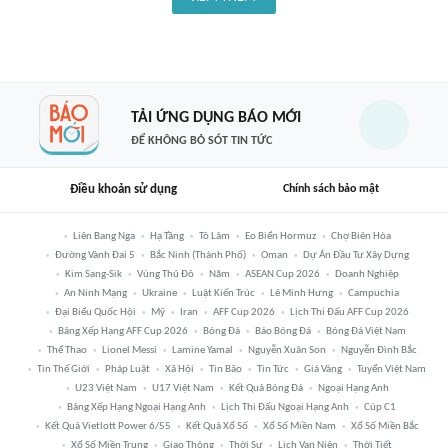
TẢI ỨNG DỤNG BÁO MỚI
ĐỂ KHÔNG BỎ SÓT TIN TỨC
Điều khoản sử dụng
Chính sách bảo mật
Liên Bang Nga
Hạ Tầng
Tô Lâm
Eo Biển Hormuz
Chợ Biên Hòa
Đường Vành Đai 5
Bắc Ninh (thành Phố)
Oman
Dự Án Đầu Tư Xây Dựng
Kim Sang-Sik
Vùng Thủ Đô
Năm
ASEAN Cup 2026
Doanh Nghiệp
An Ninh Mạng
Ukraine
Luật Kiến Trúc
Lê Minh Hưng
Campuchia
Đại Biểu Quốc Hội
Mỹ
Iran
AFF Cup 2026
Lịch Thi Đấu AFF Cup 2026
Bảng Xếp Hạng AFF Cup 2026
Bóng Đá
Báo Bóng Đá
Bóng Đá Việt Nam
Thể Thao
Lionel Messi
Lamine Yamal
Nguyễn Xuân Son
Nguyễn Đình Bắc
Tin Thế Giới
Pháp Luật
Xã Hội
Tin Bão
Tin Tức
Giá Vàng
Tuyển Việt Nam
U23 Việt Nam
U17 Việt Nam
Kết Quả Bóng Đá
Ngoại Hạng Anh
Bảng Xếp Hạng Ngoại Hạng Anh
Lịch Thi Đấu Ngoại Hạng Anh
Cúp C1
Kết Quả Vietlott Power 6/55
Kết Quả Xổ Số
Xổ Số Miền Nam
Xổ Số Miền Bắc
Xổ Số Miền Trung
Giao Thông
Thời Sự
Lịch Vạn Niên
Thời Tiết