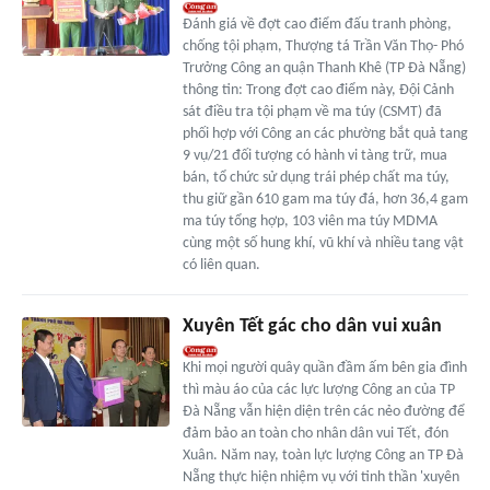
Đánh giá về đợt cao điểm đấu tranh phòng,
chống tội phạm, Thượng tá Trần Văn Thọ- Phó
Trưởng Công an quận Thanh Khê (TP Đà Nẵng)
thông tin: Trong đợt cao điểm này, Đội Cảnh
sát điều tra tội phạm về ma túy (CSMT) đã
phối hợp với Công an các phường bắt quả tang
9 vụ/21 đối tượng có hành vi tàng trữ, mua
bán, tổ chức sử dụng trái phép chất ma túy,
thu giữ gần 610 gam ma túy đá, hơn 36,4 gam
ma túy tổng hợp, 103 viên ma túy MDMA
cùng một số hung khí, vũ khí và nhiều tang vật
có liên quan.
Xuyên Tết gác cho dân vui xuân
Khi mọi người quây quần đầm ấm bên gia đình
thì màu áo của các lực lượng Công an của TP
Đà Nẵng vẫn hiện diện trên các nẻo đường để
đảm bảo an toàn cho nhân dân vui Tết, đón
Xuân. Năm nay, toàn lực lượng Công an TP Đà
Nẵng thực hiện nhiệm vụ với tinh thần 'xuyên