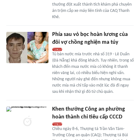
thưởng đột xuất thành tích khám phá chuyên
án trộm cắp xe máy liên tỉnh của CAQ Thanh
Khê.
Phía sau vỏ bọc hoàn lương của
đôi vợ chồng nghiện ma túy
Tủ bán nước mía trước nhà số 319 - Lê Duẩn
(Đà Nẵng) khá đông khách. Tuy nhiên, trong số
khách đến mua nước mía có không ít thanh
niên vãng lai, có nhiều biểu hiện nghi vấn.
Những người này ghé đến nhưng không mua
nước mía mà chỉ tấp vào một lúc đã đi ngay
sau khi nhận thứ gì đó từ chủ quán.
Khen thưởng Công an phường
hoàn thành chỉ tiêu cấp CCCD
Chiều ngày 8-6, Thượng tá Trần Văn Tám-
Trưởng Công an quận (CAQ); Thượng tá Bùi