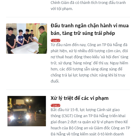
Chính Gián đã có thành tích trong đấu tranh
với tội phạm.
Đấu tranh ngăn chặn hành vi mua
bán, tàng trữ súng trái phép
Từ đầu năm đến nay, Công an TP Đà Nẵng đã
phát hiện, xử lý nhiều đối tượng cộm cán, đòi
nợ thuê hoạt động theo kiểu 'xã hội đen' tàng
trữ, sử dụng 'hàng nóng' để thị uy. Nguy hiểm
hơn, các đối tượng sẵn sàng dùng súng để
chống trả lại lực lượng chức năng khi bị truy
đuổi.
Xử lý triệt để các vi phạm
Bắt đầu từ 15-8, lực lượng Cảnh sát giao
thông (CSGT) Công an TP Đà Nẵng triển khai
giai đoạn 2 đợt ra quân xử lý vi phạm theo Kế
hoạch của Bộ Công an và Giám đốc Công an TP
Đà Nẵng về tổng kiểm soát ô-tô kinh doanh