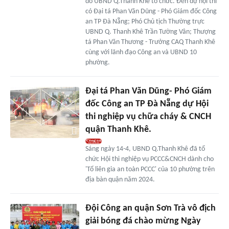
do UBND Q.Thanh Khê tổ chức. Đến dự hội thi
có Đại tá Phan Văn Dũng - Phó Giám đốc Công
an TP Đà Nẵng; Phó Chủ tịch Thường trực
UBND Q. Thanh Khê Trần Tường Vân; Thượng
tá Phan Văn Thương - Trưởng CAQ Thanh Khê
cùng với lãnh đạo Công an và UBND 10
phường.
Đại tá Phan Văn Dũng- Phó Giám
đốc Công an TP Đà Nẵng dự Hội
thi nghiệp vụ chữa cháy & CNCH
quận Thanh Khê.
Sáng ngày 14-4, UBND Q.Thanh Khê đã tổ
chức Hội thi nghiệp vụ PCCC&CNCH dành cho
'Tổ liên gia an toàn PCCC' của 10 phường trên
địa bàn quận năm 2024.
Đội Công an quận Sơn Trà vô địch
giải bóng đá chào mừng Ngày