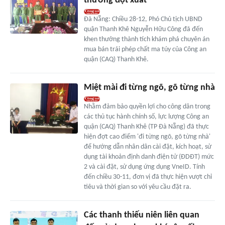
thưởng đột xuất
Đà Nẵng: Chiều 28-12, Phó Chủ tịch UBND
quận Thanh Khê Nguyễn Hữu Công đã đến
khen thưởng thành tích khám phá chuyên án
mua bán trái phép chất ma túy của Công an
quận (CAQ) Thanh Khê.
Miệt mài đi từng ngõ, gõ từng nhà
Nhằm đảm bảo quyền lợi cho công dân trong
các thủ tục hành chính số, lực lượng Công an
quận (CAQ) Thanh Khê (TP Đà Nẵng) đã thực
hiện đợt cao điểm 'đi từng ngõ, gõ từng nhà'
để hướng dẫn nhân dân cài đặt, kích hoạt, sử
dụng tài khoản định danh điện tử (ĐDĐT) mức
2 và cài đặt, sử dụng ứng dụng VneID. Tính
đến chiều 30-11, đơn vị đã thực hiện vượt chỉ
tiêu và thời gian so với yêu cầu đặt ra.
Các thanh thiếu niên liên quan