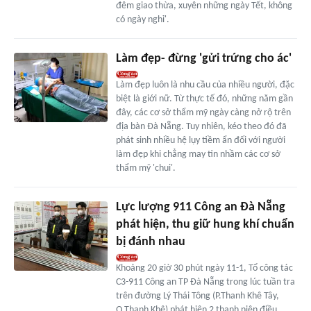
đêm giao thừa, xuyên những ngày Tết, không
có ngày nghỉ'.
Làm đẹp- đừng 'gửi trứng cho ác'
Làm đẹp luôn là nhu cầu của nhiều người, đặc
biệt là giới nữ. Từ thực tế đó, những năm gần
đây, các cơ sở thẩm mỹ ngày càng nở rộ trên
địa bàn Đà Nẵng. Tuy nhiên, kéo theo đó đã
phát sinh nhiều hệ lụy tiềm ẩn đối với người
làm đẹp khi chẳng may tin nhầm các cơ sở
thẩm mỹ 'chui'.
Lực lượng 911 Công an Đà Nẵng
phát hiện, thu giữ hung khí chuẩn
bị đánh nhau
Khoảng 20 giờ 30 phút ngày 11-1, Tổ công tác
C3-911 Công an TP Đà Nẵng trong lúc tuần tra
trên đường Lý Thái Tông (P.Thanh Khê Tây,
Q.Thanh Khê) phát hiện 2 thanh niên điều