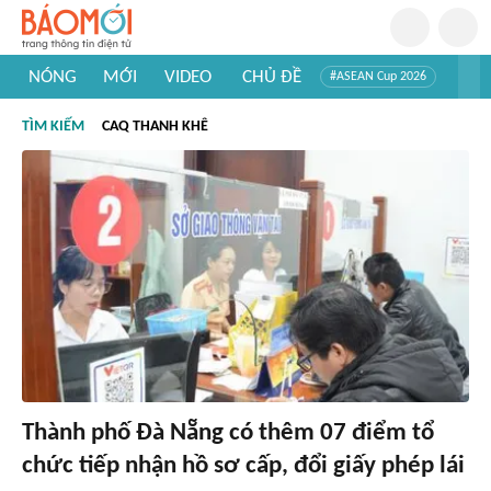
NÓNG
MỚI
VIDEO
CHỦ ĐỀ
#ASEAN Cup 2026
#Trí tuệ nhân tạo
#Mỹ - Iran
#Khám phá Việt Nam
TÌM KIẾM
CAQ THANH KHÊ
#Khám phá thế giới
Thành phố Đà Nẵng có thêm 07 điểm tổ
chức tiếp nhận hồ sơ cấp, đổi giấy phép lái