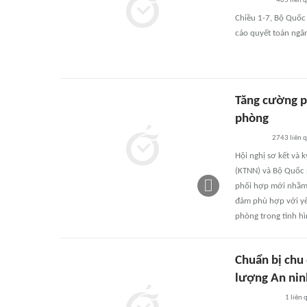
465
liên 
Chiều 1-7, Bộ Quốc
cáo quyết toán ngâ
Tăng cường p
phòng
2743
liên 
Hội nghị sơ kết và
(KTNN) và Bộ Quốc p
phối hợp mới nhằm 
đảm phù hợp với yêu
phòng trong tình h
Chuẩn bị chu
lượng An nin
1
liên 