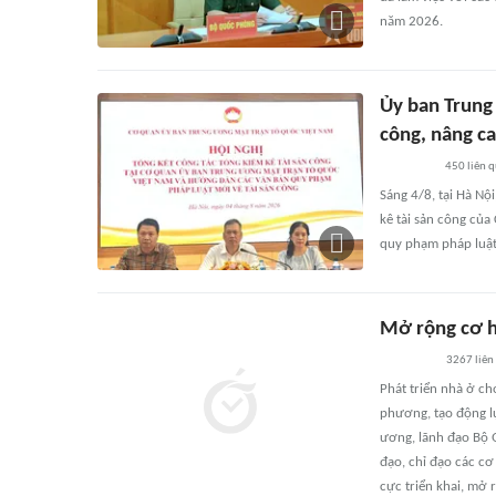
năm 2026.
Ủy ban Trung
công, nâng ca
450
liên 
Sáng 4/8, tại Hà Nộ
kê tài sản công củ
quy phạm pháp luật 
Mở rộng cơ h
3267
liên
Phát triển nhà ở ch
phương, tạo động l
ương, lãnh đạo Bộ 
đạo, chỉ đạo các cơ
cực triển khai, mở 