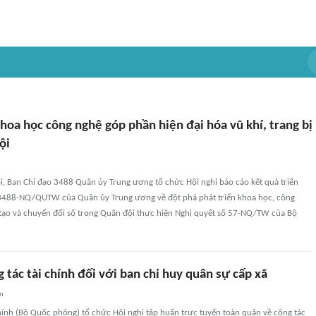
hoa học công nghệ góp phần hiện đại hóa vũ khí, trang bị
ội
ội, Ban Chỉ đạo 3488 Quân ủy Trung ương tổ chức Hội nghị báo cáo kết quả triển
 3488-NQ/QUTW của Quân ủy Trung ương về đột phá phát triển khoa học, công
 tạo và chuyển đổi số trong Quân đội thực hiện Nghị quyết số 57-NQ/TW của Bộ
 tác tài chính đối với ban chỉ huy quân sự cấp xã
an
hính (Bộ Quốc phòng) tổ chức Hội nghị tập huấn trực tuyến toàn quân về công tác