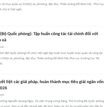
an chỉ huy quân sự (CHQS) xã, phường, đặc khu. Thiếu tướng Đỗ Đình Mỹ - Phó Cục
 chủ trì hội nghị.
 (Bộ Quốc phòng): Tập huấn công tác tài chính đối với
 xã
quan
hính (Bộ Quốc phòng) tổ chức Hội nghị tập huấn trực tuyến toàn quân về công tác
Ban CHQS xã, phường, đặc khu. Thiếu tướng Đỗ Đình Mỹ, Phó cục trưởng Cục Tài
hị.
yết liệt các giải pháp, hoàn thành mục tiêu giải ngân vốn
2026
quan
 tướng Nguyễn Quang Ngọc, Ủy viên Trung ương Đảng, Thứ trưởng Bộ Quốc phòng
 cơ quan, đơn vị về đẩy nhanh tiến độ thực hiện các dự án và giải ngân vốn đầu tư