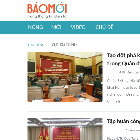
NÓNG
MỚI
VIDEO
CHỦ ĐỀ
TÌM KIẾM
CỤC TÀI CHÍNH
Tạo đột phá k
trong Quân đ
415
liên quan
Chiều 6/8, tại Hà N
khai Nghị quyết số
nghệ, đổi mới sáng
Chính trị.
Tập huấn công
1
liên qu
Ngày 6/8, Cục Tài c