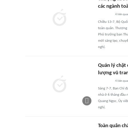
các ngành to
4
liên qu
Chiều 13-7, Bộ Quốc
toàn quân. Thượng 
Phó trưởng ban Thư
mới sáng tạo, chuyể
nghị.
Quản lý chặt 
lượng vũ tra
4
liên qu
Sáng 7-7, Ban Chỉ đ
nhà ở 6 tháng đầu 
Quang Ngọc, Ủy viê
nghị.
Toàn quân ch