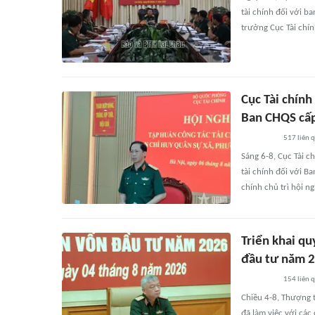
tài chính đối với b
trưởng Cục Tài chính
Cục Tài chính
Ban CHQS cấp
517
liên 
Sáng 6-8, Cục Tài c
tài chính đối với 
chính chủ trì hội ng
Triển khai qu
đầu tư năm 
154
liên 
Chiều 4-8, Thượng
đã làm việc với các