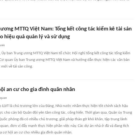
 ương MTTQ Việt Nam: Tổng kết công tác kiểm kê tài sản
o hiệu quả quản lý và sử dụng
quan
i, Ủy ban Trung ương MTTQ Việt Nam tổ chức Hội nghị tổng kết công tác tổng kiểm
a Cơ quan Ủy ban Trung ương MTTQ Việt Nam và hướng dẫn thực hiện các văn bản
mới về tài sản công.
ội an cư cho gia đình quân nhân
 quan
o LLVT là chủ trương lớn của Đảng, Nhà nước nhằm thực hiện tốt chính sách hậu
ực cho cán bộ Quân đội yên tâm công tác, cống hiến. Thời gian qua, Quân ủy Trung
Quốc phòng đã có nhiều chủ trương, giải pháp tháo gỡ khó khăn, tập trung lãnh
 quan, đơn vị đẩy mạnh thực hiện phần việc này. Các dự án nhà ở đã và đang tích
ra cơ hội an cư cho nhiều gia đình quân nhân.