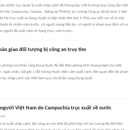
năm 2026, Cục Quản lý xuất nhập cảnh đã thông báo 138 trường hợp công dân Việt
 từ Mỹ, Campuchia, Canada... Riêng tại TPHCM, lực lượng Công an đã tổ chức 3 đợt
bị Mỹ trục xuất và đang chuẩn bị tiếp nhận đợt thứ 4. Phía sau mỗi con số là một
thành từ nhiều năm trước, có người mang tiền án, có người vi phạm quy định về cư
ều người đã xuất cảnh từ hàng chục năm trước...
bàn giao đối tượng bị công an truy tìm
n
n phòng cửa khẩu cảng Dung Quất, Bộ đội Biên phòng tỉnh Quảng Ngãi cho biết,
n, ngăn chặn, bắt giữ 1 đối tượng thuộc diện cấm xuất cảnh, liên quan đến tội phạm
ủ tục nhập cảnh vào Việt Nam qua cửa khẩu cảng Dung Quất.
 người Việt Nam do Campuchia trục xuất về nước
quan
 lý xuất nhập cảnh, Bộ Công an cho biết đã phối hợp với lực lượng Bộ đội biên