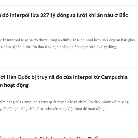
đỏ Interpol lừa 327 tỷ đồng sa lưới khi ẩn náu ở Bắc
 bị Interpol truy nã đỏ được Công an tỉnh Bắc Ninh phối hợp Bộ Công an bàn giao
 Nhóm bị cáo buộc lừa đảo 619 nạn nhân, chiếm đoạt hơn 327 tỷ đồng.
ười Hàn Quốc bị truy nã đỏ của Interpol từ Campuchia
m hoạt động
chức năng của Campuchia truy quét mạnh các tổ chức lừa đảo, nhóm đối tượng
 đã đề nghị 'ông chủ' được chuyển sang Việt Nam để hoạt động.