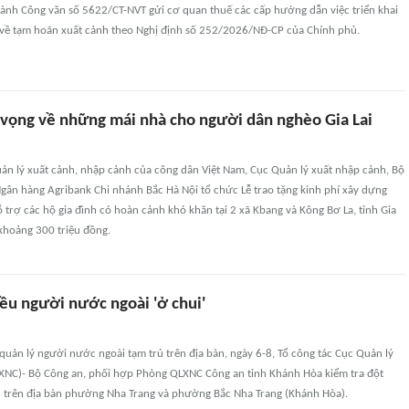
ành Công văn số 5622/CT-NVT gửi cơ quan thuế các cấp hướng dẫn việc triển khai
 về tạm hoãn xuất cảnh theo Nghị định số 252/2026/NĐ-CP của Chính phủ.
 vọng về những mái nhà cho người dân nghèo Gia Lai
ản lý xuất cảnh, nhập cảnh của công dân Việt Nam, Cục Quản lý xuất nhập cảnh, Bộ
gân hàng Agribank Chi nhánh Bắc Hà Nội tổ chức Lễ trao tặng kinh phí xây dựng
ỗ trợ các hộ gia đình có hoàn cảnh khó khăn tại 2 xã Kbang và Kông Bơ La, tỉnh Gia
n khoảng 300 triệu đồng.
ều người nước ngoài 'ở chui'
quản lý người nước ngoài tạm trú trên địa bàn, ngày 6-8, Tổ công tác Cục Quản lý
XNC)- Bộ Công an, phối hợp Phòng QLXNC Công an tỉnh Khánh Hòa kiểm tra đột
rú trên địa bàn phường Nha Trang và phường Bắc Nha Trang (Khánh Hòa).