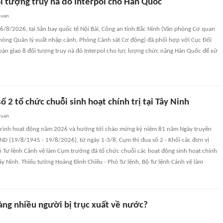
ối tượng truy nã đỏ Interpol cho Hàn Quốc
quan
 6/8/2026, tại Sân bay quốc tế Nội Bài, Công an tỉnh Bắc Ninh (Văn phòng Cơ quan
Phòng Quản lý xuất nhập cảnh, Phòng Cảnh sát Cơ động) đã phối hợp với Cục Đối
 bàn giao 8 đối tượng truy nã đỏ Interpol cho lực lượng chức năng Hàn Quốc để xử
ố 2 tổ chức chuỗi sinh hoạt chính trị tại Tây Ninh
quan
rình hoạt động năm 2026 và hướng tới chào mừng kỷ niệm 81 năm Ngày truyền
D (19/8/1945 - 19/8/2026), từ ngày 1-3/8, Cụm thi đua số 2 - Khối các đơn vị
ộ Tư lệnh Cảnh vệ làm Cụm trưởng đã tổ chức chuỗi các hoạt động sinh hoạt chính
h Tây Ninh. Thiếu tướng Hoàng Đình Chiều - Phó Tư lệnh, Bộ Tư lệnh Cảnh vệ làm
àng nhiều người bị trục xuất về nước?