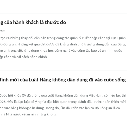
ng của hành khách là thước đo
quan
tạo ra những thay đổi căn bản trong công tác quản lý xuất nhập cảnh tại Cục Quản
 Bộ Công an. Những kết quả đạt được đã khẳng định chủ trương đúng đắn của Đảng,
g an trong việc ứng dụng khoa học công nghệ vào công tác bảo vệ an ninh quốc
hập cảnh và cải cách hành chính.
định mới của Luật Hàng không dân dụng đi vào cuộc sống
uốc hội khóa XV đã thông qua Luật Hàng không dân dụng Việt Nam, có hiệu lực thi
26. Đây là đạo luật có ý nghĩa đặc biệt quan trọng, đánh dấu bước hoàn thiện mới
lĩnh vực hàng không dân dụng. Trong đó, lần đầu tiên xác lập rõ Bộ Công an là cơ
n lý Nhà nước về an ninh hàng không.