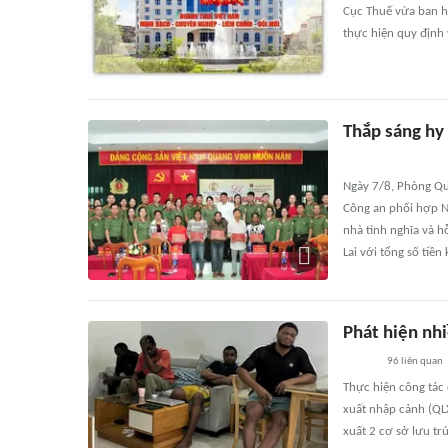
Cục Thuế vừa ban h
thực hiện quy định
Thắp sáng hy
Ngày 7/8, Phòng Qu
Công an phối hợp N
nhà tình nghĩa và h
Lai với tổng số tiề
Phát hiện nhi
96
liên quan
Thực hiện công tác 
xuất nhập cảnh (QL
xuất 2 cơ sở lưu t