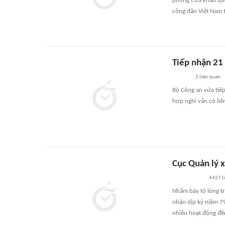
phòng Cửa khẩu quố
công dân Việt Nam 
Tiếp nhận 21
2
liên quan
Bộ Công an vừa tiếp
hợp nghi vấn có liê
Cục Quản lý x
4427
l
Nhằm bày tỏ lòng tr
nhân dịp kỷ niệm 7
nhiều hoạt động đề