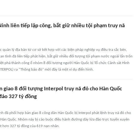
inh liên tiếp lập công, bắt giữ nhiều tội phạm truy nã
c quản lý địa bàn từ cơ sở kết hợp với các biện pháp nghiệp vụ điều tra sắc bén,
 an tỉnh đã liên tiếp phát hiện, bắt giữ nhiều đối tượng tội phạm nước ngoài lẩn trốn
triệt phá thành công ổ nhóm 8 đối tượng người Hàn Quốc bị Tổ chức Cảnh sát Hình
TERPOL) ra “Thông báo đỏ” mới đây là một ví dụ điển hình.
n giao 8 đối tượng Interpol truy nã đỏ cho Hàn Quốc
 đảo 327 tỷ đồng
nh đã phối hợp bàn giao 8 công dân Hàn Quốc bị Interpol phát lệnh truy nã đỏ cho
Hàn Quốc. Nhóm này bị cáo buộc điều hành đường dây lừa đảo trực tuyến xuyên
ạt hơn 327 tỷ đồng của 619 nạn nhân.