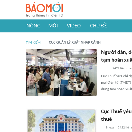
NÓNG
MỚI
VIDEO
CHỦ ĐỀ
TÌM KIẾM
CỤC QUẢN LÝ XUẤT NHẬP CẢNH
Người dân, d
tạm hoãn xuấ
2422
liên qua
Cục Thuế vừa chỉ đ
mại điện tử (TMĐT) 
dụng tạm hoãn xuất
Cục Thuế yêu
thuế
Bnews
2422
liên