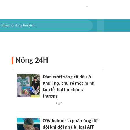
Nóng 24H
Đám cưới vắng cô dâu ở
Phú Thọ, chú rể một mình
làm lễ, hai họ khóc vì
thương
8 giờ
CĐV Indonesia phản ứng dữ
dội khi đội nhà bị loại AFF