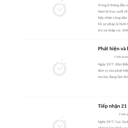
Trong 6 tháng đầu 
Nam bị trục xuất về
tiếp nhận công dân 
hồ sơ pháp lý hình 
trú và nhập cư, nhi
Phát hiện và 
1
liên qua
Ngày 29/7, Đồn Biê
đơn vị vừa phát hiệ
ma túy đang làm th
Tiếp nhận 21
2
liên 
Ngày 29/7, Cục Quản