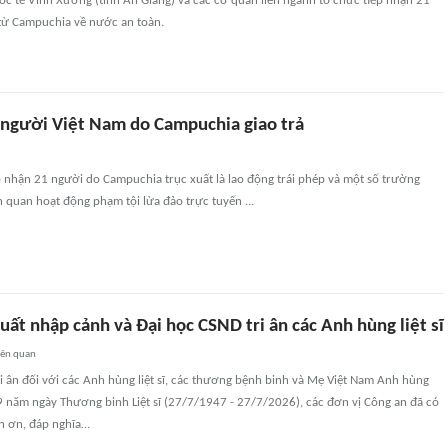
c tế Vĩnh Xương (tỉnh An Giang) và các cơ quan liên ngành tổ chức tiếp nhận 21
từ Campuchia về nước an toàn.
 người Việt Nam do Campuchia giao trả
 nhận 21 người do Campuchia trục xuất là lao động trái phép và một số trường
n quan hoạt động phạm tội lừa đảo trực tuyến ...
uất nhập cảnh và Đại học CSND tri ân các Anh hùng liệt sĩ
iên quan
i ân đối với các Anh hùng liệt sĩ, các thương bệnh binh và Mẹ Việt Nam Anh hùng
9 năm ngày Thương binh Liệt sĩ (27/7/1947 - 27/7/2026), các đơn vị Công an đã có
n ơn, đáp nghĩa…