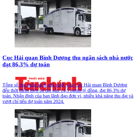
Cục Hải quan Bình Dương thu ngân sách nhà nước
đạt 86,3% dự toán
Tổng số thu ngân sách nhà nước của Cục Hải quan Bình Dương
đến thời điểm hiện tại đạt gần 14,5 nghìn tỷ đồng, đạt 86,3% dự
toán. Nhận định của ban lãnh đạo đơn vị, nhiều khả năng thu đạt và
vượt chỉ tiêu dự toán năm 2024.