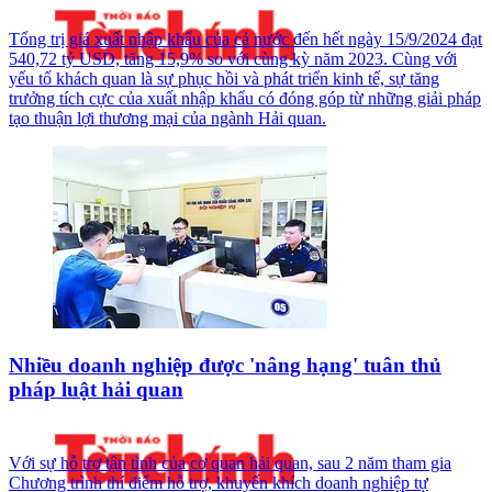
Tổng trị giá xuất nhập khẩu của cả nước đến hết ngày 15/9/2024 đạt
540,72 tỷ USD, tăng 15,9% so với cùng kỳ năm 2023. Cùng với
yếu tố khách quan là sự phục hồi và phát triển kinh tế, sự tăng
trưởng tích cực của xuất nhập khẩu có đóng góp từ những giải pháp
tạo thuận lợi thương mại của ngành Hải quan.
Nhiều doanh nghiệp được 'nâng hạng' tuân thủ
pháp luật hải quan
Với sự hỗ trợ tận tình của cơ quan hải quan, sau 2 năm tham gia
Chương trình thí điểm hỗ trợ, khuyến khích doanh nghiệp tự