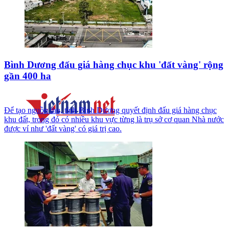
Bình Dương đấu giá hàng chục khu 'đất vàng' rộng
gần 400 ha
Để tạo nguồn thu, tỉnh Bình Dương quyết định đấu giá hàng chục
khu đất, trong đó có nhiều khu vực từng là trụ sở cơ quan Nhà nước
được ví như 'đất vàng' có giá trị cao.