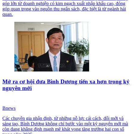
góp lớn từ doanh nghiệp có kim ngạch xuất nhập khẩu cao, đóng
góp quan trọng vào nguồn thu ngân sách, đặc biệt là từ ngành hải
quan.
Mở ra cơ hội đưa Bình Dương tiến xa hơn trong kỷ
nguyên mới
Bnews
Các chuyên gia nhận định, từ những nỗ lực cải cách, đổi mới và
sáng tạo, Bình Dương không chỉ bước vào một kỷ nguyên mới mà
còn đang khẳng định mạnh mẽ khát vọng tăng trưởng hai con số