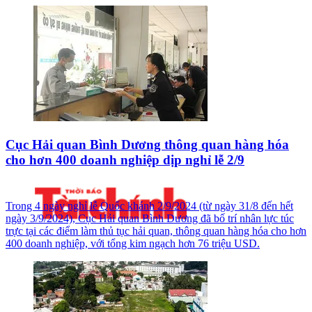
Cục Hải quan Bình Dương thông quan hàng hóa
cho hơn 400 doanh nghiệp dịp nghỉ lễ 2/9
Trong 4 ngày nghỉ lễ Quốc khánh 2/9/2024 (từ ngày 31/8 đến hết
ngày 3/9/2024), Cục Hải quan Bình Dương đã bố trí nhân lực túc
trực tại các điểm làm thủ tục hải quan, thông quan hàng hóa cho hơn
400 doanh nghiệp, với tổng kim ngạch hơn 76 triệu USD.