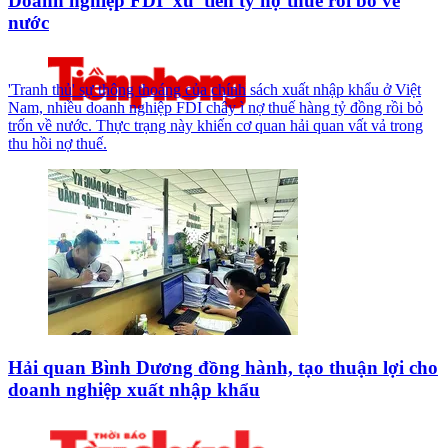
Doanh nghiệp FDI 'xù' tiền tỷ nợ thuế rồi bỏ về
nước
'Tranh thủ' sự thông thoáng của chính sách xuất nhập khẩu ở Việt
Nam, nhiều doanh nghiệp FDI chây ì nợ thuế hàng tỷ đồng rồi bỏ
trốn về nước. Thực trạng này khiến cơ quan hải quan vất vả trong
thu hồi nợ thuế.
Hải quan Bình Dương đồng hành, tạo thuận lợi cho
doanh nghiệp xuất nhập khẩu