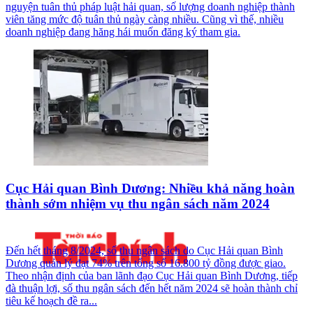
nguyện tuân thủ pháp luật hải quan, số lượng doanh nghiệp thành
viên tăng mức độ tuân thủ ngày càng nhiều. Cũng vì thế, nhiều
doanh nghiệp đang hăng hái muốn đăng ký tham gia.
Cục Hải quan Bình Dương: Nhiều khả năng hoàn
thành sớm nhiệm vụ thu ngân sách năm 2024
Đến hết tháng 8/2024, số thu ngân sách do Cục Hải quan Bình
Dương quản lý đạt 74% trên tổng số 16.800 tỷ đồng được giao.
Theo nhận định của ban lãnh đạo Cục Hải quan Bình Dương, tiếp
đà thuận lợi, số thu ngân sách đến hết năm 2024 sẽ hoàn thành chỉ
tiêu kế hoạch đề ra...