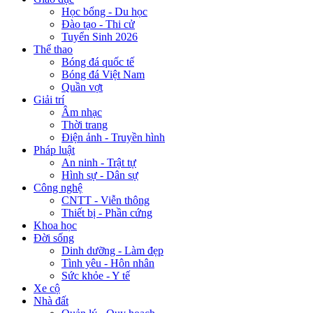
Học bổng - Du học
Đào tạo - Thi cử
Tuyển Sinh 2026
Thể thao
Bóng đá quốc tế
Bóng đá Việt Nam
Quần vợt
Giải trí
Âm nhạc
Thời trang
Điện ảnh - Truyền hình
Pháp luật
An ninh - Trật tự
Hình sự - Dân sự
Công nghệ
CNTT - Viễn thông
Thiết bị - Phần cứng
Khoa học
Đời sống
Dinh dưỡng - Làm đẹp
Tình yêu - Hôn nhân
Sức khỏe - Y tế
Xe cộ
Nhà đất