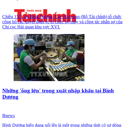
Chiều 15/3, tại Bình Dương, Cục Hải quan (Bộ Tài chính) tổ chức
công bố các quyết định về tổ chức bộ máy và công tác nhân sự của
Chi cục Hải quan khu vực XVI.
Những 'ông lớn' trong xuất nhập khẩu tại Bình
Dương
Bnews
Bình Dương hiện đang nổi lên là một trong những tỉnh có sự đóng