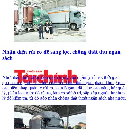
Nhận diện rủi ro để sàng lọc, chống thất thu ngân
sách
Nhờ nhận thức được tầm quan trọng của quản lý rủi ro, thời gian
qua, toàn ngành Tài chính đã triển khai nhiều giải pháp. Thông qua
các biện pháp quản lý rủi ro, toàn Ngành đã nâng cao năng lực quản
lý, phân loại mức độ rủi ro, làm cơ sở bố trí, sắp xếp nguồn lực hợp
lý để kiểm tra, từ đó góp phần chống thất thoát ngân sách nhà nước.