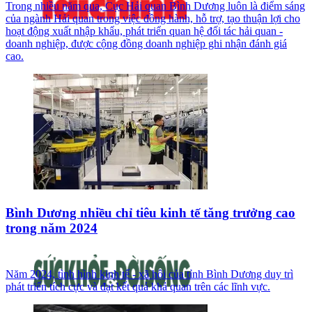
Trong nhiều năm qua, Cục Hải quan Bình Dương luôn là điểm sáng
của ngành Hải quan trong việc đồng hành, hỗ trợ, tạo thuận lợi cho
hoạt động xuất nhập khẩu, phát triển quan hệ đối tác hải quan -
doanh nghiệp, được cộng đồng doanh nghiệp ghi nhận đánh giá
cao.
Bình Dương nhiều chỉ tiêu kinh tế tăng trưởng cao
trong năm 2024
Năm 2024, tình hình kinh tế - xã hội của tỉnh Bình Dương duy trì
phát triển tích cực và đạt kết quả khả quan trên các lĩnh vực.