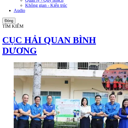
Quản lý - Quy hoạch
Không gian - Kiến trúc
Audio
Đóng
TÌM KIẾM
CỤC HẢI QUAN BÌNH
DƯƠNG