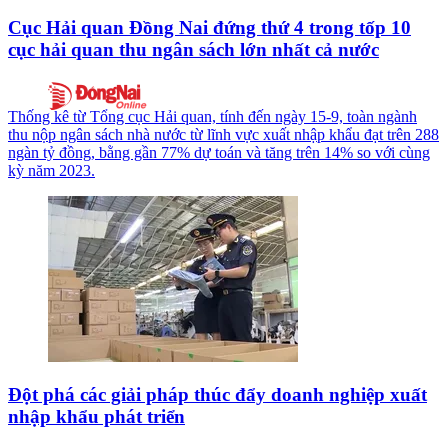
Cục Hải quan Đồng Nai đứng thứ 4 trong tốp 10
cục hải quan thu ngân sách lớn nhất cả nước
Thống kê từ Tổng cục Hải quan, tính đến ngày 15-9, toàn ngành
thu nộp ngân sách nhà nước từ lĩnh vực xuất nhập khẩu đạt trên 288
ngàn tỷ đồng, bằng gần 77% dự toán và tăng trên 14% so với cùng
kỳ năm 2023.
Đột phá các giải pháp thúc đẩy doanh nghiệp xuất
nhập khẩu phát triển