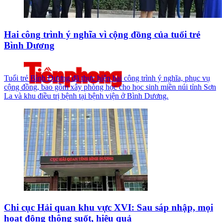
Hai công trình ý nghĩa vì cộng đồng của tuổi trẻ
Bình Dương
Tuổi trẻ Bình Dương đã thực hiện hai công trình ý nghĩa, phục vụ
cộng đồng, bao gồm xây phòng học cho học sinh miền núi tỉnh Sơn
La và khu điều trị bệnh tại bệnh viện ở Bình Dương.
Chi cục Hải quan khu vực XVI: Sau sáp nhập, mọi
hoạt động thông suốt, hiệu quả