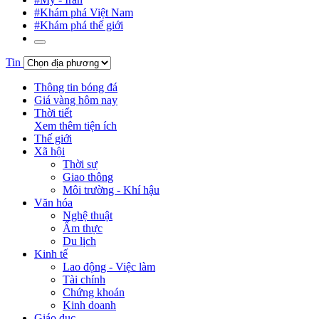
#Khám phá Việt Nam
#Khám phá thế giới
Tin
Thông tin bóng đá
Giá vàng hôm nay
Thời tiết
Xem thêm tiện ích
Thế giới
Xã hội
Thời sự
Giao thông
Môi trường - Khí hậu
Văn hóa
Nghệ thuật
Ẩm thực
Du lịch
Kinh tế
Lao động - Việc làm
Tài chính
Chứng khoán
Kinh doanh
Giáo dục