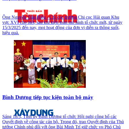
Ông Nguyễn Trần Hiệu - Chi cục trưởng Chi cục Hải quan Khu
vực XVI cho biết, sau khi kiện toàn mô hình tổ chức mới, từ ngày
15/3/2025 đến nay, mọi hoạt động của đơn vị diễn ra thông suốt,
hiệu quả.
Bình Dương tiếp tục kiện toàn bộ máy
Sáng 18/3, Tỉnh ủy Bình Dương tổ chức Hội nghị công bố các
Quyết định về công tác cán bộ. Trong đó, trao Quyết định của Thủ
tướng Chính phủ đối với ông Bùi Minh Trí giữ chức vụ Phó Chủ