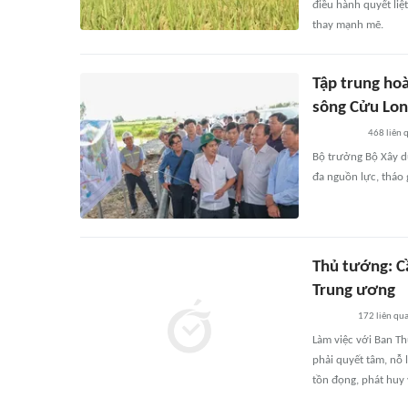
điều hành quyết liệ
thay mạnh mẽ.
Tập trung ho
sông Cửu Lo
468
liên 
Bộ trưởng Bộ Xây d
đa nguồn lực, tháo 
Thủ tướng: Cầ
Trung ương
172
liên qu
Làm việc với Ban T
phải quyết tâm, nỗ 
tồn đọng, phát huy