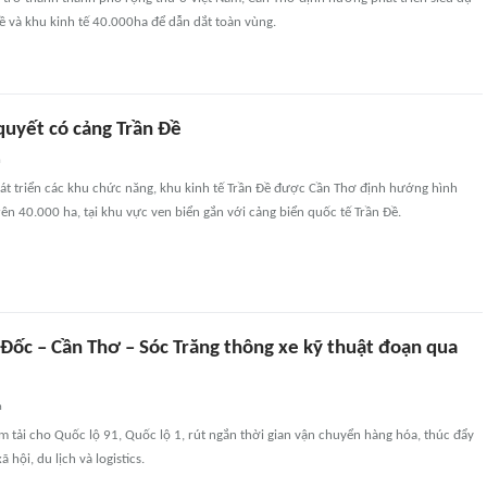
ề và khu kinh tế 40.000ha để dẫn dắt toàn vùng.
quyết có cảng Trần Đề
n
t triển các khu chức năng, khu kinh tế Trần Đề được Cần Thơ định hướng hình
ên 40.000 ha, tại khu vực ven biển gắn với cảng biển quốc tế Trần Đề.
 Đốc – Cần Thơ – Sóc Trăng thông xe kỹ thuật đoạn qua
n
 tải cho Quốc lộ 91, Quốc lộ 1, rút ngắn thời gian vận chuyển hàng hóa, thúc đẩy
ã hội, du lịch và logistics.