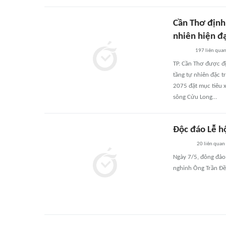
Cần Thơ định
nhiên hiện đạ
197
liên qua
TP. Cần Thơ được đị
tầng tự nhiên đặc 
2075 đặt mục tiêu 
sông Cửu Long…
Độc đáo Lễ h
20
liên quan
Ngày 7/5, đông đảo
nghinh Ông Trần Đ