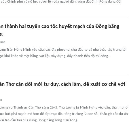
t của Chính phủ và nỗ lực vươn lên của người dân, vùng đất Chín Rồng đang đổi
àn thành hai tuyến cao tốc huyết mạch của Đồng bằng
ng
quan
ựng Trần Hồng Minh yêu cầu, các địa phương, chủ đầu tư và nhà thầu tập trung tối
gỡ khó khăn về mặt bằng, vật liệu xây dựng, đẩy nhanh tiến độ thi công.
n Thơ cần đổi mới tư duy, cách làm, đề xuất cơ chế với
an
hường vụ Thành ủy Cần Thơ sáng 26/5, Thủ tướng Lê Minh Hưng yêu cầu, thành phố
lực bứt phá mạnh mẽ hơn để đạt mục tiêu tăng trưởng '2 con số', tháo gỡ các dự án
 vai trò đầu tàu của vùng Đồng bằng sông Cửu Long.