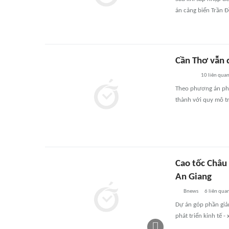
án cảng biển Trần Đ
Cần Thơ vẫn 
10
liên qua
Theo phương án phá
thành với quy mô tr
Cao tốc Châu
An Giang
Bnews
6
liên qua
Dự án góp phần giảm
phát triển kinh tế - x