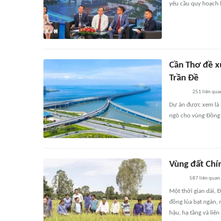
yêu cầu quy hoạch h
Cần Thơ đề x
Trần Đề
251
liên qua
Dự án được xem là 
ngõ cho vùng Đồng 
Vùng đất Chí
587
liên quan
Một thời gian dài,
đồng lúa bạt ngàn, 
hậu, hạ tầng và liê