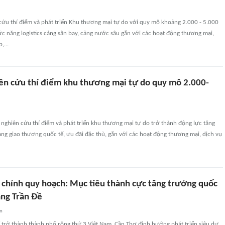
cứu thí điểm và phát triển Khu thương mại tự do với quy mô khoảng 2.000 - 5.000
ức năng logistics cảng sân bay, cảng nước sâu gắn với các hoạt động thương mại,
,...
ên cứu thí điểm khu thương mại tự do quy mô 2.000-
nghiên cứu thí điểm và phát triển khu thương mại tự do trở thành động lực tăng
ng giao thương quốc tế, ưu đãi đặc thù, gắn với các hoạt động thương mại, dịch vụ
 chỉnh quy hoạch: Mục tiêu thành cực tăng trưởng quốc
ảng Trần Đề
an
 trở thành thành phố rộng thứ 3 Việt Nam, Cần Thơ định hướng phát triển siêu dự