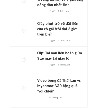
đông dân nhất tỉnh
10 giờ
2
liên quan
Giây phút trở về đất liền
của cô gái trôi dạt 8 giờ
trên biển
7 giờ
62
liên quan
Clip: Tai nạn liên hoàn giữa
3 xe máy tại giao lộ
7 giờ
2
liên quan
Video bóng đá Thái Lan vs
Myanmar: VAR tặng quà
'Voi chiến'
24
liên quan