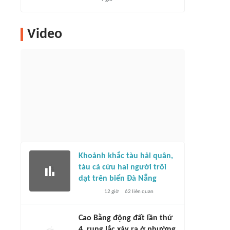
Video
Khoảnh khắc tàu hải quân,
tàu cá cứu hai người trôi
dạt trên biển Đà Nẵng
12 giờ
62
liên quan
Cao Bằng động đất lần thứ
4, rung lắc xảy ra ở phường