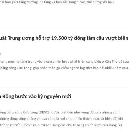
ài hòa giữa tăng trưởng, hạ tầng và bản sắc sông nước, thích ứng khí hậu.
uất Trung ương hỗ trợ 19.500 tỷ đồng làm cầu vượt biển
n
hạng mục hạ tầng trọng yếu trong chiến lược phát triển cảng biển ở Cần Thơ và cửa
bằng sông Cửu Long, góp phần tháo gỡ điểm nghẽn logistics kéo dài nhiều năm qua.
n Rồng bước vào kỷ nguyên mới
 Đồng bằng sông Cửu Long (ĐBSCL) được biết đến như vùng đất của những cánh
những dòng sông chằng chịt và cũng là nơi chịu nhiều thách thức từ biến đổi khí
n kết phát triển. Hôm nay, dưới ánh sáng các chủ trương chiến lược của Đảng, sự