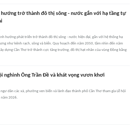
 hướng trở thành đô thị sông - nước gắn với hạ tầng tự
i
n
nh hướng phát triển trở thành đô thị sông - nước hiện đại, gắn với hệ thống hạ
trưng như kênh rạch, sông và biển. Quy hoạch đến năm 2050, tầm nhìn đến năm
xây dựng Cần Thơ trở thành cực tăng trưởng, đô thị hạt nhân của vùng Đồng bằng
ội nghinh Ông Trần Đề và khát vọng vươn khơi
 ngư dân các xã, phường ven biển và lãnh đạo thành phố Cần Thơ tham gia Lễ hội
ề năm 2026.