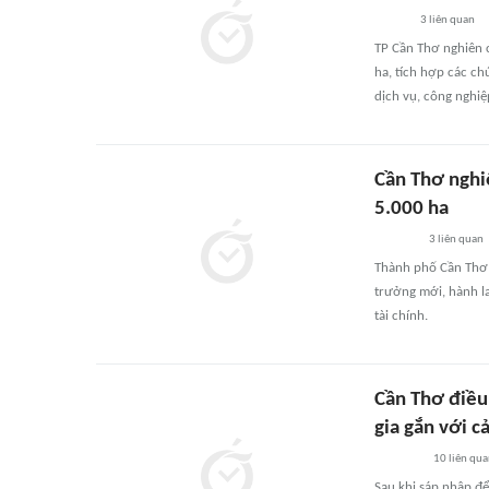
3
liên quan
TP Cần Thơ nghiên 
ha, tích hợp các ch
dịch vụ, công nghiệp
Cần Thơ nghi
5.000 ha
3
liên quan
Thành phố Cần Thơ 
trưởng mới, hành la
tài chính.
Cần Thơ điều
gia gắn với c
10
liên qu
Sau khi sáp nhập để