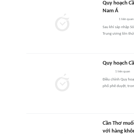
Quy hoạch Cầ
Nam Á
1
liên quan
Sau khi sáp nhập Só
Trung ương lớn thứ
Quy hoạch Cầ
1
liên quan
Điều chỉnh Quy hoạ
phố phê duyệt, tron
Cần Thơ muốn
với hàng khô