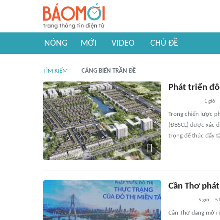
NÓNG
MỚI
VIDEO
CHỦ ĐỀ
TÌM KIẾM
CẢNG BIỂN TRẦN ĐỀ
Phát triển đ
1 giờ
Trong chiến lược p
(ĐBSCL) được xác đị
trọng để thúc đẩy t
Cần Thơ phát 
5 giờ
5
Cần Thơ đang mở rộn