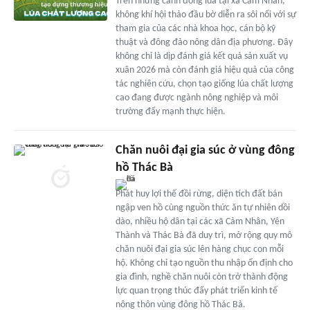
Trên những cánh đồng lúa tại xã Cảm Nhân,
không khí hội thảo đầu bờ diễn ra sôi nổi với sự
tham gia của các nhà khoa học, cán bộ kỹ
thuật và đông đảo nông dân địa phương. Đây
không chỉ là dịp đánh giá kết quả sản xuất vụ
xuân 2026 mà còn đánh giá hiệu quả của công
tác nghiên cứu, chọn tạo giống lúa chất lượng
cao đang được ngành nông nghiệp và môi
trường đẩy mạnh thực hiện.
Chăn nuôi đại gia súc ở vùng đông
hồ Thác Bà
Phát huy lợi thế đồi rừng, diện tích đất bán
ngập ven hồ cùng nguồn thức ăn tự nhiên dồi
dào, nhiều hộ dân tại các xã Cảm Nhân, Yên
Thành và Thác Bà đã duy trì, mở rộng quy mô
chăn nuôi đại gia súc lên hàng chục con mỗi
hộ. Không chỉ tạo nguồn thu nhập ổn định cho
gia đình, nghề chăn nuôi còn trở thành động
lực quan trọng thúc đẩy phát triển kinh tế
nông thôn vùng đông hồ Thác Bà.