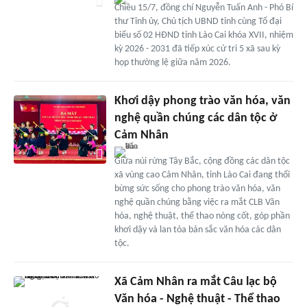
Chiều 15/7, đồng chí Nguyễn Tuấn Anh - Phó Bí
thư Tỉnh ủy, Chủ tịch UBND tỉnh cùng Tổ đại
biểu số 02 HĐND tỉnh Lào Cai khóa XVII, nhiệm
kỳ 2026 - 2031 đã tiếp xúc cử tri 5 xã sau kỳ
họp thường lệ giữa năm 2026.
Khơi dậy phong trào văn hóa, văn
nghệ quần chúng các dân tộc ở
Cảm Nhân
Giữa núi rừng Tây Bắc, cộng đồng các dân tộc
xã vùng cao Cảm Nhân, tỉnh Lào Cai đang thổi
bừng sức sống cho phong trào văn hóa, văn
nghệ quần chúng bằng việc ra mắt CLB Văn
hóa, nghệ thuật, thể thao nòng cốt, góp phần
khơi dậy và lan tỏa bản sắc văn hóa các dân
tộc.
Xã Cảm Nhân ra mắt Câu lạc bộ
Văn hóa - Nghệ thuật - Thể thao