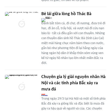
quyết tố giác, tin báo về tội phạm.
Bẻ lái giữa lòng hồ Thác Bà
Đánh bắt tôm cá, đi chợ, đi nương, đưa trẻ đi
học, đi ăn cỗ, trẩy hội, và vượt núi đi cứu nạn
bão lũ - tất cả đều gắn với con thuyền. Những
con thuyền dân sinh hồ Thác Bà (tỉnh Lào Cai)
miệt mài hàng chục năm bám theo con nước,
gắn bó như phương tiện đi lại hằng ngày của
hàng ngàn hộ dân ở khắp thôn xóm vùng ven
kể từ ngày hồ nhân tạo lớn nhất miền Bắc ra
đời.
Chuyên gia lý giải nguyên nhân Hà
Nội và các tỉnh phía Bắc xảy ra
mưa đá
Trong ngày 29/3 tại Hà Nội và một số tỉnh phía
Bắc đã xảy ra giông lốc và đặc biệt là mưa đá
gây ra hậu quả về người và của. Các chuyên