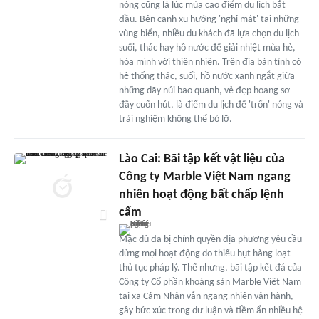
nóng cũng là lúc mùa cao điểm du lịch bắt
đầu. Bên cạnh xu hướng 'nghỉ mát' tại những
vùng biển, nhiều du khách đã lựa chọn du lịch
suối, thác hay hồ nước để giải nhiệt mùa hè,
hòa mình với thiên nhiên. Trên địa bàn tỉnh có
hệ thống thác, suối, hồ nước xanh ngắt giữa
những dãy núi bao quanh, vẻ đẹp hoang sơ
đầy cuốn hút, là điểm du lịch để 'trốn' nóng và
trải nghiệm không thể bỏ lỡ.
Lào Cai: Bãi tập kết vật liệu của
Công ty Marble Việt Nam ngang
nhiên hoạt động bất chấp lệnh
cấm
Mặc dù đã bị chính quyền địa phương yêu cầu
dừng mọi hoạt động do thiếu hụt hàng loạt
thủ tục pháp lý. Thế nhưng, bãi tập kết đá của
Công ty Cổ phần khoáng sản Marble Việt Nam
tại xã Cảm Nhân vẫn ngang nhiên vận hành,
gây bức xúc trong dư luận và tiềm ẩn nhiều hệ