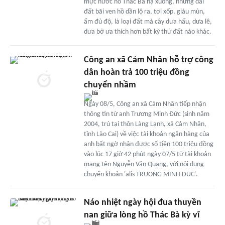
mực nước hồ Thác Bà hạ xuống, những dải
đất bãi ven hồ dần lộ ra, tơi xốp, giàu mùn,
ẩm đủ độ, là loại đất mà cây dưa hấu, dưa lê,
dưa bở ưa thích hơn bất kỳ thứ đất nào khác.
Công an xã Cảm Nhân hỗ trợ công
dân hoàn trả 100 triệu đồng
chuyển nhầm
Ngày 08/5, Công an xã Cảm Nhân tiếp nhận
thông tin từ anh Trương Minh Đức (sinh năm
2004, trú tại thôn Làng Lạnh, xã Cảm Nhân,
tỉnh Lào Cai) về việc tài khoản ngân hàng của
anh bất ngờ nhận được số tiền 100 triệu đồng
vào lúc 17 giờ 42 phút ngày 07/5 từ tài khoản
mang tên Nguyễn Văn Quang, với nội dung
chuyển khoản 'alis TRUONG MINH DUC'.
Náo nhiệt ngày hội đua thuyền
nan giữa lòng hồ Thác Bà kỳ vĩ