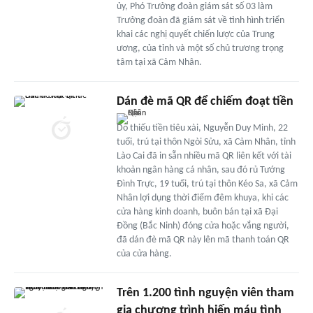
ủy, Phó Trưởng đoàn giám sát số 03 làm
Trưởng đoàn đã giám sát về tình hình triển
khai các nghị quyết chiến lược của Trung
ương, của tỉnh và một số chủ trương trọng
tâm tại xã Cảm Nhân.
Dán đè mã QR để chiếm đoạt tiền
Do thiếu tiền tiêu xài, Nguyễn Duy Minh, 22
tuổi, trú tại thôn Ngòi Sửu, xã Cảm Nhân, tỉnh
Lào Cai đã in sẵn nhiều mã QR liên kết với tài
khoản ngân hàng cá nhân, sau đó rủ Tướng
Đình Trực, 19 tuổi, trú tại thôn Kéo Sa, xã Cảm
Nhân lợi dụng thời điểm đêm khuya, khi các
cửa hàng kinh doanh, buôn bán tại xã Đại
Đồng (Bắc Ninh) đóng cửa hoặc vắng người,
đã dán đè mã QR này lên mã thanh toán QR
của cửa hàng.
Trên 1.200 tình nguyện viên tham
gia chương trình hiến máu tình