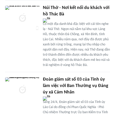
Núi Thở - Nơi kết nối du khách với
hồ Thác Bà
Có một địa danh khá đặc biệt với cái tên nghe
lạ - Núi Thở. Ngọn núi nằm tại khu vực Làng
Hồ, thuộc thôn Đá Chồng, xã Yên Bình, tỉnh
Lào Cai. Nhiều năm qua, nơi đây đã được phủ
xanh bởi rừng trồng, mang lại thu nhập cho
người dân nơi đây. Hiện nay, núi Thở đang dần
trở thành điểm đến được nhiều du khách yêu
thích, đặc biệt với du khách đam mê leo núi và
trải nghiệm ở vùng hồ Thác Bà.
Đoàn giám sát số 03 của Tỉnh ủy
làm việc với Ban Thường vụ Đảng
ủy xã Cảm Nhân
Sáng 24/4, Đoàn giám sát số 03 của Tỉnh ủy
Lào Cai do đồng chí Phan Quốc Nghĩa - Phó
Chủ nhiệm Thường trực Ủy ban Kiểm tra Tỉnh