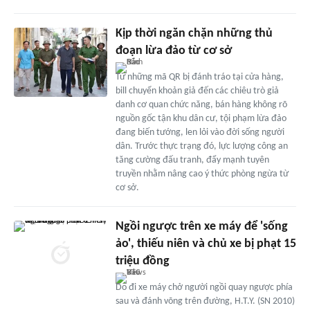
Kịp thời ngăn chặn những thủ
đoạn lừa đảo từ cơ sở
Từ những mã QR bị đánh tráo tại cửa hàng,
bill chuyển khoản giả đến các chiêu trò giả
danh cơ quan chức năng, bán hàng không rõ
nguồn gốc tận khu dân cư, tội phạm lừa đảo
đang biến tướng, len lỏi vào đời sống người
dân. Trước thực trạng đó, lực lượng công an
tăng cường đấu tranh, đẩy mạnh tuyên
truyền nhằm nâng cao ý thức phòng ngừa từ
cơ sở.
Ngồi ngược trên xe máy để 'sống
ảo', thiếu niên và chủ xe bị phạt 15
triệu đồng
Do đi xe máy chở người ngồi quay ngược phía
sau và đánh võng trên đường, H.T.Y. (SN 2010)