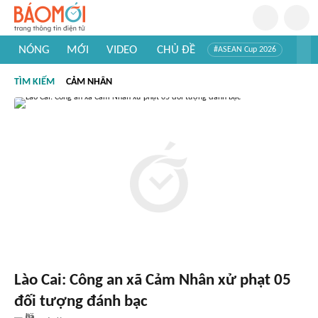
NÓNG
MỚI
VIDEO
CHỦ ĐỀ
#ASEAN Cup 2026
#Trí tuệ nhân tạo
#Mỹ - Iran
#Khám phá Việt Nam
TÌM KIẾM
CẢM NHÂN
#Khám phá thế giới
Lào Cai: Công an xã Cảm Nhân xử phạt 05
đối tượng đánh bạc