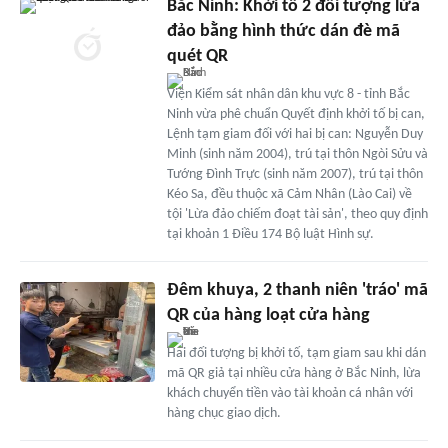
Bắc Ninh: Khởi tố 2 đối tượng lừa
đảo bằng hình thức dán đè mã
quét QR
Viện Kiểm sát nhân dân khu vực 8 - tỉnh Bắc
Ninh vừa phê chuẩn Quyết định khởi tố bị can,
Lệnh tạm giam đối với hai bị can: Nguyễn Duy
Minh (sinh năm 2004), trú tại thôn Ngòi Sửu và
Tướng Đình Trực (sinh năm 2007), trú tại thôn
Kéo Sa, đều thuộc xã Cảm Nhân (Lào Cai) về
tội 'Lừa đảo chiếm đoạt tài sản', theo quy định
tại khoản 1 Điều 174 Bộ luật Hình sự.
Đêm khuya, 2 thanh niên 'tráo' mã
QR của hàng loạt cửa hàng
Hai đối tượng bị khởi tố, tạm giam sau khi dán
mã QR giả tại nhiều cửa hàng ở Bắc Ninh, lừa
khách chuyển tiền vào tài khoản cá nhân với
hàng chục giao dịch.