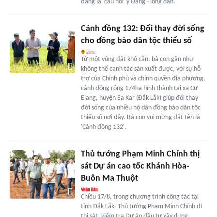
đáng là 'cầu nối' ý Đảng - lòng dân.
Cánh đồng 132: Đổi thay đời sống
cho đồng bào dân tộc thiểu số
Từ một vùng đất khô cằn, bà con gần như
không thể canh tác sản xuất được, với sự hỗ
trợ của Chính phủ và chính quyền địa phương,
cánh đồng rộng 174ha hình thành tại xã Cư
Elang, huyện Ea Kar (Đắk Lắk) giúp đổi thay
đời sống của nhiều hộ dân đồng bào dân tộc
thiểu số nơi đây. Bà con vui mừng đặt tên là
'Cánh đồng 132'.
Thủ tướng Phạm Minh Chính thị
sát Dự án cao tốc Khánh Hòa-
Buôn Ma Thuột
Chiều 17/8, trong chương trình công tác tại
tỉnh Đắk Lắk, Thủ tướng Phạm Minh Chính đi
thị sát, kiểm tra Dự án đầu tư xây dựng