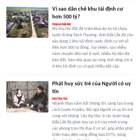
Vì sao dân chê khu tái định cư
hơn 500 tỷ?
Khi thu hồi đất để triển khai dự án hồ chứa
nước Krông Pách Thượng, tỉnh Đắk Lắk đã cho
xây dựng 2 khu tái định canh, định cư với số
tiền hơn 500 tỷ đồng. Tuy nhiên, sau nhiều
năm chuyển đến nơi ở mới, nhiều hộ dân đã
bán đất, bán nhà quay lại rừng sinh sống chỉ vì
ở khu tái định cư có quá nhiều bất cập.
Phát huy sức trẻ của Người có uy
tín
Nhanh nhạy nắm bắt thông tin, sáng tạo trong
cách tuyên truyền, đội ngũ Người có uy tín trẻ
cùng với những 'cây đại thụ' ở các buôn làng
Đắk Lắk đã phát huy vai trò của mình trong
các phong trào thi đua ở cơ sở, góp phần phát
triển toàn diện vùng đồng bào DTTS, xứng