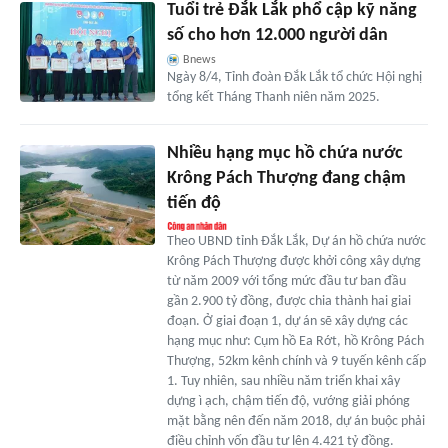
Tuổi trẻ Đắk Lắk phổ cập kỹ năng
số cho hơn 12.000 người dân
Bnews
Ngày 8/4, Tỉnh đoàn Đắk Lắk tổ chức Hội nghị
tổng kết Tháng Thanh niên năm 2025.
Nhiều hạng mục hồ chứa nước
Krông Pách Thượng đang chậm
tiến độ
Theo UBND tỉnh Đắk Lắk, Dự án hồ chứa nước
Krông Pách Thượng được khởi công xây dựng
từ năm 2009 với tổng mức đầu tư ban đầu
gần 2.900 tỷ đồng, được chia thành hai giai
đoạn. Ở giai đoạn 1, dự án sẽ xây dựng các
hạng mục như: Cụm hồ Ea Rớt, hồ Krông Pách
Thượng, 52km kênh chính và 9 tuyến kênh cấp
1. Tuy nhiên, sau nhiều năm triển khai xây
dựng ì ạch, chậm tiến độ, vướng giải phóng
mặt bằng nên đến năm 2018, dự án buộc phải
điều chỉnh vốn đầu tư lên 4.421 tỷ đồng.