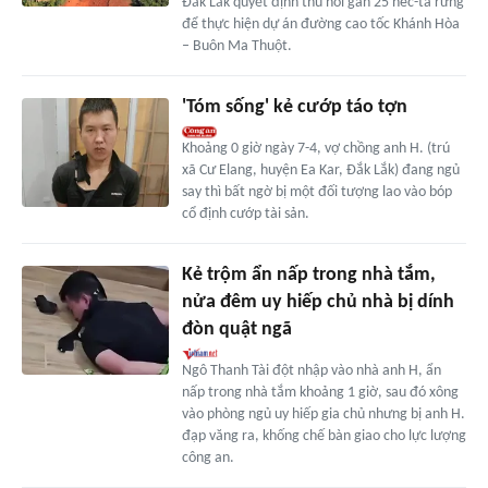
Đắk Lắk quyết định thu hồi gần 25 héc-ta rừng
để thực hiện dự án đường cao tốc Khánh Hòa
– Buôn Ma Thuột.
'Tóm sống' kẻ cướp táo tợn
Khoảng 0 giờ ngày 7-4, vợ chồng anh H. (trú
xã Cư Elang, huyện Ea Kar, Đắk Lắk) đang ngủ
say thì bất ngờ bị một đối tượng lao vào bóp
cổ định cướp tài sản.
Kẻ trộm ẩn nấp trong nhà tắm,
nửa đêm uy hiếp chủ nhà bị dính
đòn quật ngã
Ngô Thanh Tài đột nhập vào nhà anh H, ẩn
nấp trong nhà tắm khoảng 1 giờ, sau đó xông
vào phòng ngủ uy hiếp gia chủ nhưng bị anh H.
đạp văng ra, khống chế bàn giao cho lực lượng
công an.