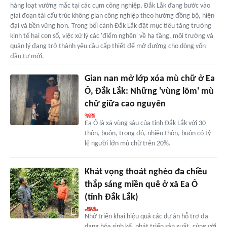
hàng loạt vướng mắc tại các cụm công nghiệp, Đắk Lắk đang bước vào
giai đoạn tái cấu trúc không gian công nghiệp theo hướng đồng bộ, hiện
đại và bền vững hơn. Trong bối cảnh Đắk Lắk đặt mục tiêu tăng trưởng
kinh tế hai con số, việc xử lý các 'điểm nghẽn' về hạ tầng, môi trường và
quản lý đang trở thành yêu cầu cấp thiết để mở đường cho dòng vốn
đầu tư mới.
Gian nan mở lớp xóa mù chữ ở Ea
Ô, Đắk Lắk: Những 'vùng lõm' mù
chữ giữa cao nguyên
Ea Ô là xã vùng sâu của tỉnh Đắk Lắk với 30
thôn, buôn, trong đó, nhiều thôn, buôn có tỷ
lệ người lớn mù chữ trên 20%.
Khát vọng thoát nghèo đa chiều
thắp sáng miền quê ở xã Ea Ô
(tỉnh Đắk Lắk)
Nhờ triển khai hiệu quả các dự án hỗ trợ đa
dạng hóa sinh kế, phát triển sản xuất, cùng với