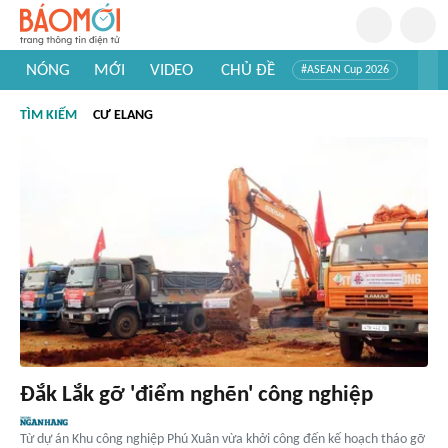
NÓNG
MỚI
VIDEO
CHỦ ĐỀ
#ASEAN Cup 2026
#Trí tuệ nhân tạo
#Mỹ - Iran
#Khám phá Việt Nam
TÌM KIẾM
CƯ ELANG
#Khám phá thế giới
Đắk Lắk gỡ 'điểm nghẽn' công nghiệp
Từ dự án Khu công nghiệp Phú Xuân vừa khởi công đến kế hoạch tháo gỡ