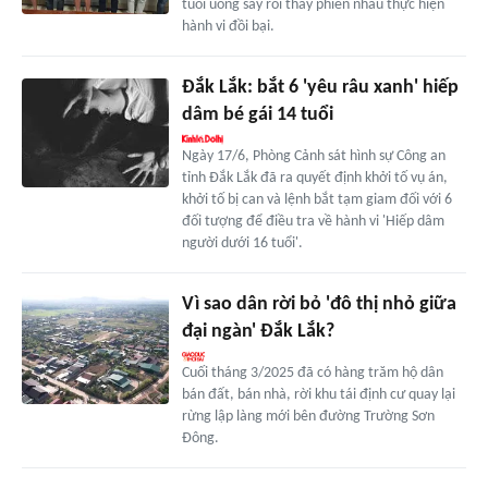
tuổi uống say rồi thay phiên nhau thực hiện
hành vi đồi bại.
Đắk Lắk: bắt 6 'yêu râu xanh' hiếp
dâm bé gái 14 tuổi
Ngày 17/6, Phòng Cảnh sát hình sự Công an
tỉnh Đắk Lắk đã ra quyết định khởi tố vụ án,
khởi tố bị can và lệnh bắt tạm giam đối với 6
đối tượng để điều tra về hành vi 'Hiếp dâm
người dưới 16 tuổi'.
Vì sao dân rời bỏ 'đô thị nhỏ giữa
đại ngàn' Đắk Lắk?
Cuối tháng 3/2025 đã có hàng trăm hộ dân
bán đất, bán nhà, rời khu tái định cư quay lại
rừng lập làng mới bên đường Trường Sơn
Đông.