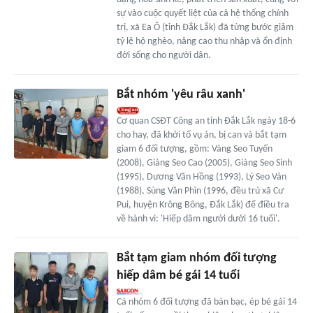
sự vào cuộc quyết liệt của cả hệ thống chính
trị, xã Ea Ô (tỉnh Đắk Lắk) đã từng bước giảm
tỷ lệ hộ nghèo, nâng cao thu nhập và ổn định
đời sống cho người dân.
Bắt nhóm 'yêu râu xanh'
Cơ quan CSĐT Công an tỉnh Đắk Lắk ngày 18-6
cho hay, đã khởi tố vụ án, bị can và bắt tạm
giam 6 đối tượng, gồm: Vàng Seo Tuyến
(2008), Giàng Seo Cao (2005), Giàng Seo Sinh
(1995), Dương Văn Hồng (1993), Lý Seo Vản
(1988), Sùng Văn Phìn (1996, đều trú xã Cư
Pui, huyện Krông Bông, Đắk Lắk) để điều tra
về hành vi: 'Hiếp dâm người dưới 16 tuổi'.
Bắt tạm giam nhóm đối tượng
hiếp dâm bé gái 14 tuổi
Cả nhóm 6 đối tượng đã bàn bạc, ép bé gái 14