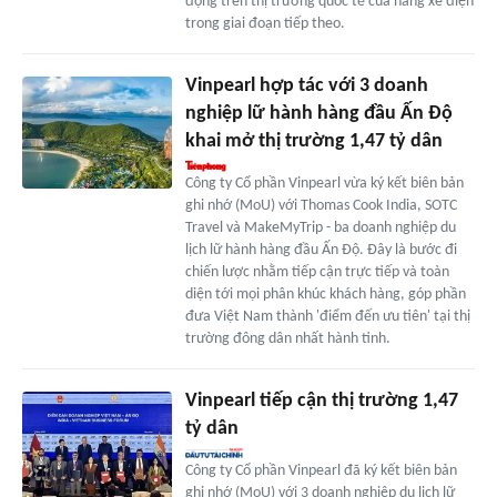
động trên thị trường quốc tế của hãng xe điện
trong giai đoạn tiếp theo.
Vinpearl hợp tác với 3 doanh
nghiệp lữ hành hàng đầu Ấn Độ
khai mở thị trường 1,47 tỷ dân
Công ty Cổ phần Vinpearl vừa ký kết biên bản
ghi nhớ (MoU) với Thomas Cook India, SOTC
Travel và MakeMyTrip - ba doanh nghiệp du
lịch lữ hành hàng đầu Ấn Độ. Đây là bước đi
chiến lược nhằm tiếp cận trực tiếp và toàn
diện tới mọi phân khúc khách hàng, góp phần
đưa Việt Nam thành 'điểm đến ưu tiên' tại thị
trường đông dân nhất hành tinh.
Vinpearl tiếp cận thị trường 1,47
tỷ dân
Công ty Cổ phần Vinpearl đã ký kết biên bản
ghi nhớ (MoU) với 3 doanh nghiệp du lịch lữ