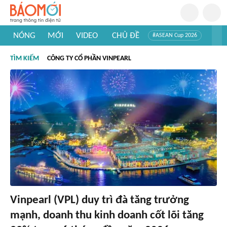
NÓNG
MỚI
VIDEO
CHỦ ĐỀ
#ASEAN Cup 2026
#Trí tuệ nhân tạo
#Mỹ - Iran
#Khám phá Việt Nam
TÌM KIẾM
CÔNG TY CỔ PHẦN VINPEARL
#Khám phá thế giới
Vinpearl (VPL) duy trì đà tăng trưởng
mạnh, doanh thu kinh doanh cốt lõi tăng