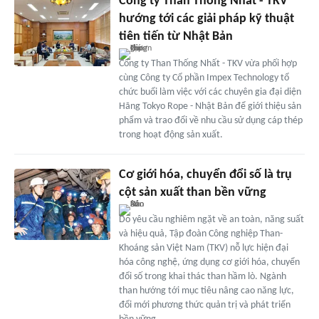
Công ty Than Thống Nhất - TKV
hướng tới các giải pháp kỹ thuật
tiên tiến từ Nhật Bản
Công ty Than Thống Nhất - TKV vừa phối hợp
cùng Công ty Cổ phần Impex Technology tổ
chức buổi làm việc với các chuyên gia đại diện
Hãng Tokyo Rope - Nhật Bản để giới thiệu sản
phẩm và trao đổi về nhu cầu sử dụng cáp thép
trong hoạt động sản xuất.
Cơ giới hóa, chuyển đổi số là trụ
cột sản xuất than bền vững
Do yêu cầu nghiêm ngặt về an toàn, năng suất
và hiệu quả, Tập đoàn Công nghiệp Than-
Khoáng sản Việt Nam (TKV) nỗ lực hiện đại
hóa công nghệ, ứng dụng cơ giới hóa, chuyển
đổi số trong khai thác than hầm lò. Ngành
than hướng tới mục tiêu nâng cao năng lực,
đổi mới phương thức quản trị và phát triển