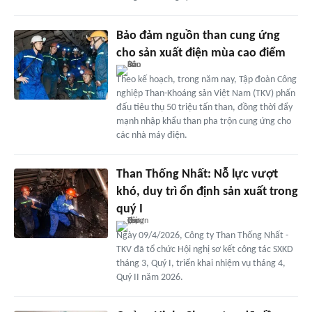
Bảo đảm nguồn than cung ứng
cho sản xuất điện mùa cao điểm
Theo kế hoạch, trong năm nay, Tập đoàn Công
nghiệp Than-Khoáng sản Việt Nam (TKV) phấn
đấu tiêu thụ 50 triệu tấn than, đồng thời đẩy
mạnh nhập khẩu than pha trộn cung ứng cho
các nhà máy điện.
Than Thống Nhất: Nỗ lực vượt
khó, duy trì ổn định sản xuất trong
quý I
Ngày 09/4/2026, Công ty Than Thống Nhất -
TKV đã tổ chức Hội nghị sơ kết công tác SXKD
tháng 3, Quý I, triển khai nhiệm vụ tháng 4,
Quý II năm 2026.