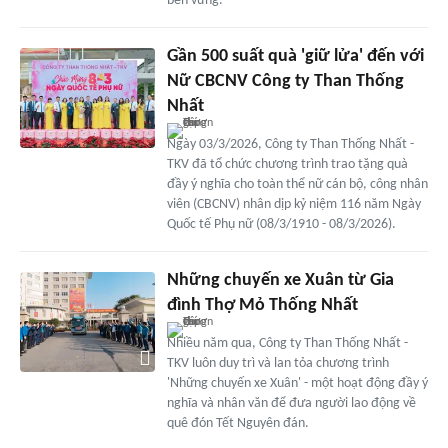
bền vững.
Gần 500 suất quà 'giữ lửa' đến với
Nữ CBCNV Công ty Than Thống
Nhất
Ngày 03/3/2026, Công ty Than Thống Nhất -
TKV đã tổ chức chương trình trao tặng quà
đầy ý nghĩa cho toàn thể nữ cán bộ, công nhân
viên (CBCNV) nhân dịp kỷ niệm 116 năm Ngày
Quốc tế Phụ nữ (08/3/1910 - 08/3/2026).
Những chuyến xe Xuân từ Gia
đình Thợ Mỏ Thống Nhất
Nhiều năm qua, Công ty Than Thống Nhất -
TKV luôn duy trì và lan tỏa chương trình
'Những chuyến xe Xuân' - một hoạt động đầy ý
nghĩa và nhân văn để đưa người lao động về
quê đón Tết Nguyên đán.