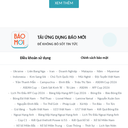
XEM THÊM
TẢI ỨNG DỤNG BÁO MỚI
ĐỂ KHÔNG BỎ SÓT TIN TỨC
Điều khoản sử dụng
Chính sách bảo mật
Ukraine
Liên Bang Nga
Iran
Doanh Nghiệp
Malaysia
Năm
Myanmar
Indonesia
Kim Sang-Sik
Chủ Tịch Quốc Hội
Mũi Nghê
Đội Tuyển Việt Nam
Trần Thanh Mẫn
Campuchia
Đình Bắc
Triệu Thị Tâm
ASEAN Cup 2026
ASEAN Cup
Cảnh Sát Kinh Tế
Tô Lâm
ASEAN
AFF Cup 2026
Lịch Thi Đấu AFF Cup 2026
Bảng Xếp Hạng AFF Cup 2026
Bóng Đá
Báo Bóng Đá
Bóng Đá Việt Nam
Thể Thao
Lionel Messi
Lamine Yamal
Nguyễn Xuân Son
Nguyễn Đình Bắc
Tin Thế Giới
Pháp Luật
Xã Hội
Tin Bão
Tin Tức
Giá Vàng
Tuyển Việt Nam
U23 Việt Nam
U17 Việt Nam
Kết Quả Bóng Đá
Ngoại Hạng Anh
Bảng Xếp Hạng Ngoại Hạng Anh
Lịch Thi Đấu Ngoại Hạng Anh
Cúp C1
Kết Quả Vietlott Power 6/55
Kết Quả Xổ Số
Xổ Số Miền Nam
Xổ Số Miền Bắc
Xổ Số Miền Trung
Giao Thông
Thời Sự
Lịch Vạn Niên