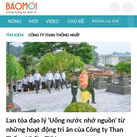
NÓNG
MỚI
VIDEO
CHỦ ĐỀ
#ASEAN Cup 2026
#Trí tuệ nhân tạo
#Mỹ - Iran
#Khám phá Việt Nam
TÌM KIẾM
CÔNG TY THAN THỐNG NHẤT
#Khám phá thế giới
Lan tỏa đạo lý 'Uống nước nhớ nguồn' từ
những hoạt động tri ân của Công ty Than