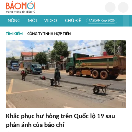
NÓNG
MỚI
VIDEO
CHỦ ĐỀ
#ASEAN Cup 2026
#Trí tuệ nhân tạo
#Mỹ - Iran
#Khám phá Việt Nam
TÌM KIẾM
CÔNG TY TNHH HỢP TIẾN
#Khám phá thế giới
Khắc phục hư hỏng trên Quốc lộ 19 sau
phản ánh của báo chí