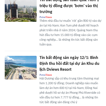
Tin bất động sản tuần qua: Hơn 1
triệu tỷ đồng được 'bơm' vào thị
trường
Thêm nhà đầu tư muốn 'rót' gần 800 tỷ vào dự
án tại Hà Nam; Kon Tum phê duyệt Kế hoạch
phát triển nhà ở năm 2024; Quảng Nam thu
hút đầu tư hơn 15.000 tỷ đồng vào các cụm
công nghiệp… là những tin tức bất động sản
tuần qua.
Tin bất động sản ngày 12/1: Bình
Định thu hồi đất tại dự án Khu du
lịch Dviews Resort
Hải Dương sắp có khu trung tâm thương mại
hơn 1.200 tỷ đồng; Doanh nghiệp nào muốn
làm dự án hơn 600 tỷ tại Hà Nam; Đồng Nai
phê duyệt hồ sơ dự án Phong Phú Riverside có
vốn đầu tư hơn 7.777 tỷ đồng… là những tin
tức bất động sản đáng chú ý