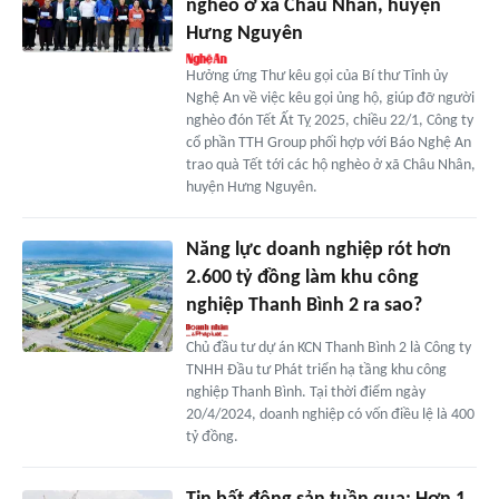
nghèo ở xã Châu Nhân, huyện
Hưng Nguyên
Hưởng ứng Thư kêu gọi của Bí thư Tỉnh ủy
Nghệ An về việc kêu gọi ủng hộ, giúp đỡ người
nghèo đón Tết Ất Tỵ 2025, chiều 22/1, Công ty
cổ phần TTH Group phối hợp với Báo Nghệ An
trao quà Tết tới các hộ nghèo ở xã Châu Nhân,
huyện Hưng Nguyên.
Năng lực doanh nghiệp rót hơn
2.600 tỷ đồng làm khu công
nghiệp Thanh Bình 2 ra sao?
Chủ đầu tư dự án KCN Thanh Bình 2 là Công ty
TNHH Đầu tư Phát triển hạ tầng khu công
nghiệp Thanh Bình. Tại thời điểm ngày
20/4/2024, doanh nghiệp có vốn điều lệ là 400
tỷ đồng.