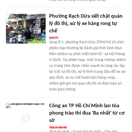
Phường Rạch Dừa siết chặt quản
lý đô thị, xử lý xe hàng rong tự
chế
Sáng 8-5, phường Rạch Dừa (TPHCM) tổ chức
phiên họp thường kỳ đánh giá tình hình thực
hiện nhiệm vụ phát triển kinh tế - xã hội tháng
4-2026. Tại phiên họp, một trong những nhiệm
vụ trọng tâm được nhấn mạnh là công tác lập
lại trật tự đô thị, xử lý tình trạng đậu đỗ xe sai
quy định, xe tự chế buôn bán hàng rong...
nhằm giữ gìn mỹ quan đô thị và đảm bảo an
toàn giao thông.
Công an TP Hồ Chí Minh lan tỏa
phong trào thi đua 'Ba nhất' từ cơ
sở
'Kỷ luật nhất - Trung thành nhất - Gần dân