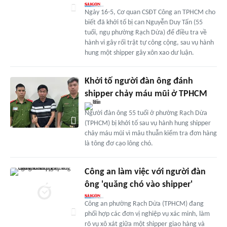
Ngày 16-5, Cơ quan CSĐT Công an TPHCM cho
biết đã khởi tố bị can Nguyễn Duy Tấn (55
tuổi, ngụ phường Rạch Dừa) để điều tra về
hành vi gây rối trật tự công cộng, sau vụ hành
hung một shipper gây xôn xao dư luận.
Khởi tố người đàn ông đánh
shipper chảy máu mũi ở TPHCM
Người đàn ông 55 tuổi ở phường Rạch Dừa
(TPHCM) bị khởi tố sau vụ hành hung shipper
chảy máu mũi vì mâu thuẫn kiểm tra đơn hàng
là tông đơ cạo lông chó.
Công an làm việc với người đàn
ông 'quăng chó vào shipper'
Công an phường Rạch Dừa (TPHCM) đang
phối hợp các đơn vị nghiệp vụ xác minh, làm
rõ vụ xô xát giữa một shipper giao hàng và