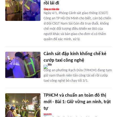
rồi lái đi
Ngày 4/1, Phòng Cảnh sát giao thông (CSGT)
Công an TP Hồ Chí Minh cho biết, cán bộ chiến
sĩ Đội CSGT Nam Sài Gòn đã truy đuổi, khống
chế một đối tượng điều khiển xe ôtô của
người khác và bàn giao cho đơn vị có thẩm
quyền để xác minh, xử lý.
Cảnh sát đập kính khống chế kẻ
cướp taxi công nghệ
Công an phường Rạch Dừa (TPHCM) đang tạm
giữ nam thanh niên tấn công tài xế rồi cướp
taxi công nghệ bỏ chạy tối 3/1.
TPHCM và chuẩn an toàn đô thị
mới - Bài 1: Giữ vững an ninh, trật
tự