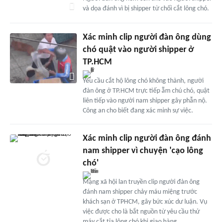
và dọa đánh vì bị shipper từ chối cắt lông chó.
Xác minh clip người đàn ông dùng
chó quật vào người shipper ở
TP.HCM
Yêu cầu cắt hộ lông chó không thành, người
đàn ông ở TP.HCM trực tiếp ẵm chú chó, quật
liên tiếp vào người nam shipper gây phẫn nộ.
Công an cho biết đang xác minh sự việc.
Xác minh clip người đàn ông đánh
nam shipper vì chuyện 'cạo lông
chó'
Mạng xã hội lan truyền clip người đàn ông
đánh nam shipper chảy máu miệng trước
khách sạn ở TPHCM, gây bức xúc dư luận. Vụ
việc được cho là bắt nguồn từ yêu cầu thử
máy cắt tỉa lông chó khi giao hàng.