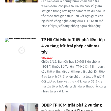
Ở tuyến đầu là những bước chân tuần tra
xuyên đêm, còn phía sau là 'bộ não số' giám
sát giao thông hơn ngàn camera và dự báo ùn
tắc theo thời gian thực - sự kết hợp giữa con
người và công nghệ đang đưa TPHCM từ mô
hình xử lý sự cố sang phòng ngừa chủ động.
TP Hồ Chí Minh: Triệt phá liên tiếp
4 vụ tàng trữ trái phép chất ma
túy
Chiều 3/12, Ban Chỉ huy Bộ đội Biên phòng
(BĐBP) thuộc Bộ Tư lệnh TP Hồ Chí Minh cung
cấp thông tin, việc phối hợp triệt phá liên tiếp
4 vụ tàng trữ trái phép chất ma túy, bắt giữ 4
đối tượng, tang vật thu giữ khoảng 32,5 gram
ma túy tổng hợp dạng đá, dạng thuốc lắc cùng
nhiều tang vật khác.
BĐBP TPHCM triệt phá 2 vụ tàng