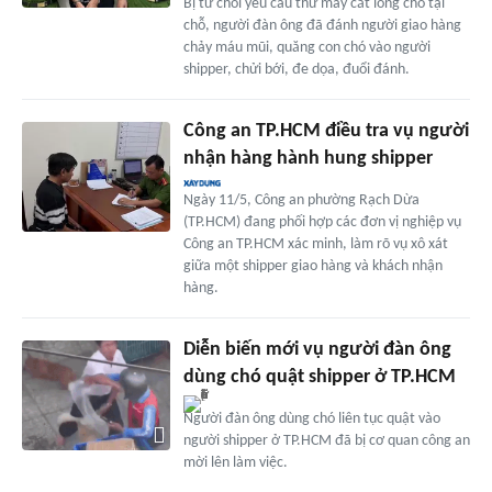
Bị từ chối yêu cầu thử máy cắt lông chó tại
chỗ, người đàn ông đã đánh người giao hàng
chảy máu mũi, quăng con chó vào người
shipper, chửi bới, đe dọa, đuổi đánh.
Công an TP.HCM điều tra vụ người
nhận hàng hành hung shipper
Ngày 11/5, Công an phường Rạch Dừa
(TP.HCM) đang phối hợp các đơn vị nghiệp vụ
Công an TP.HCM xác minh, làm rõ vụ xô xát
giữa một shipper giao hàng và khách nhận
hàng.
Diễn biến mới vụ người đàn ông
dùng chó quật shipper ở TP.HCM
Người đàn ông dùng chó liên tục quật vào
người shipper ở TP.HCM đã bị cơ quan công an
mời lên làm việc.