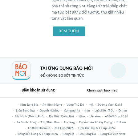
nghỉ lễ Quốc khánh (2/9) đã đấu tranh, triệt
phá thành công 2 vụ tàng trữ trái phép chất
ma túy, bắt giữ 2 đối tượng, thu giữ nhiều
tang vật liên quan.
XEM THÊM
TẢI ỨNG DỤNG BÁO MỚI
ĐỂ KHÔNG BỎ SÓT TIN TỨC
Điều khoản sử dụng
Chính sách bảo mật
Kim Sang-Sik
An Ninh Mạng
Vùng Thủ Đô
Mỹ
Đường Vành Đai 5
Liên Bang Nga
Doanh Nghiệp
Campuchia
Iran
Luật Kiến Trúc
Oman
Bắc Ninh (thành Phố)
Đại Biểu Quốc Hội
Năm
Ukraine
ASEAN Cup 2026
Lê Minh Hưng
Chợ Biên Hòa
Hạ Tầng
Dự Án Đầu Tư Xây Dựng
Tô Lâm
Eo Biển Hormuz
AFF Cup 2026
Lịch Thi Đấu AFF Cup 2026
Bảng Xếp Hạng AFF Cup 2026
Bóng Đá
Báo Bóng Đá
Bóng Đá Việt Nam