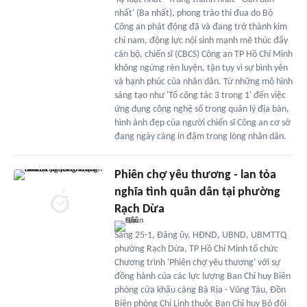
nhất' (Ba nhất), phong trào thi đua do Bộ
Công an phát động đã và đang trở thành kim
chỉ nam, động lực nội sinh mạnh mẽ thúc đẩy
cán bộ, chiến sĩ (CBCS) Công an TP Hồ Chí Minh
không ngừng rèn luyện, tận tụy vì sự bình yên
và hạnh phúc của nhân dân. Từ những mô hình
sáng tạo như 'Tổ công tác 3 trong 1' đến việc
ứng dụng công nghệ số trong quản lý địa bàn,
hình ảnh đẹp của người chiến sĩ Công an cơ sở
đang ngày càng in đậm trong lòng nhân dân.
Phiên chợ yêu thương - lan tỏa
nghĩa tình quân dân tại phường
Rạch Dừa
Sáng 25-1, Đảng ủy, HĐND, UBND, UBMTTQ
phường Rạch Dừa, TP Hồ Chí Minh tổ chức
Chương trình 'Phiên chợ yêu thương' với sự
đồng hành của các lực lượng Ban Chỉ huy Biên
phòng cửa khẩu cảng Bà Rịa - Vũng Tàu, Đồn
Biên phòng Chí Linh thuộc Ban Chỉ huy Bộ đội