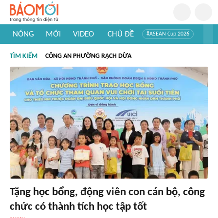
NÓNG
MỚI
VIDEO
CHỦ ĐỀ
#ASEAN Cup 2026
#Trí tuệ nhân tạo
#Mỹ - Iran
#Khám phá Việt Nam
TÌM KIẾM
CÔNG AN PHƯỜNG RẠCH DỪA
#Khám phá thế giới
Tặng học bổng, động viên con cán bộ, công
chức có thành tích học tập tốt