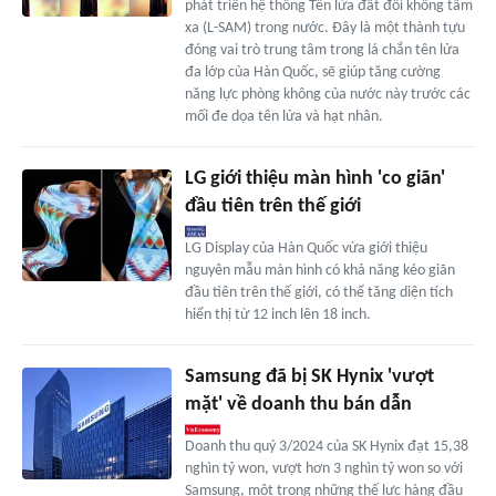
phát triển hệ thống Tên lửa đất đối không tầm
xa (L-SAM) trong nước. Đây là một thành tựu
đóng vai trò trung tâm trong lá chắn tên lửa
đa lớp của Hàn Quốc, sẽ giúp tăng cường
năng lực phòng không của nước này trước các
mối đe dọa tên lửa và hạt nhân.
LG giới thiệu màn hình 'co giãn'
đầu tiên trên thế giới
LG Display của Hàn Quốc vừa giới thiệu
nguyên mẫu màn hình có khả năng kéo giãn
đầu tiên trên thế giới, có thể tăng diện tích
hiển thị từ 12 inch lên 18 inch.
Samsung đã bị SK Hynix 'vượt
mặt' về doanh thu bán dẫn
Doanh thu quý 3/2024 của SK Hynix đạt 15,38
nghìn tỷ won, vượt hơn 3 nghìn tỷ won so với
Samsung, một trong những thế lực hàng đầu