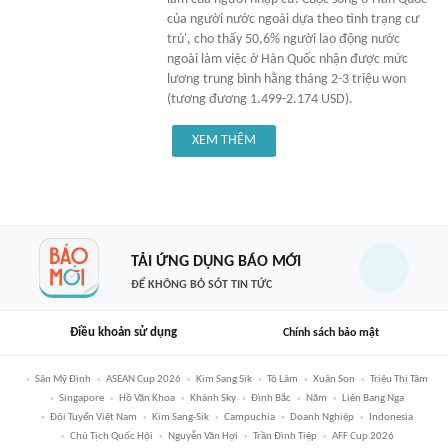
của người nước ngoài dựa theo tình trạng cư
trú', cho thấy 50,6% người lao động nước
ngoài làm việc ở Hàn Quốc nhận được mức
lương trung bình hằng tháng 2-3 triệu won
(tương đương 1.499-2.174 USD).
XEM THÊM
TẢI ỨNG DỤNG BÁO MỚI
ĐỂ KHÔNG BỎ SÓT TIN TỨC
Điều khoản sử dụng
Chính sách bảo mật
Sân Mỹ Đình
ASEAN Cup 2026
Kim Sang Sik
Tô Lâm
Xuân Son
Triệu Thị Tâm
Singapore
Hồ Văn Khoa
Khánh Sky
Đình Bắc
Năm
Liên Bang Nga
Đội Tuyển Việt Nam
Kim Sang-Sik
Campuchia
Doanh Nghiệp
Indonesia
Chủ Tịch Quốc Hội
Nguyễn Văn Hợi
Trần Đình Tiệp
AFF Cup 2026