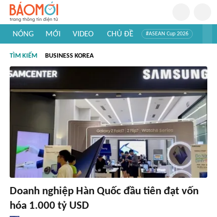
NÓNG
MỚI
VIDEO
CHỦ ĐỀ
#ASEAN Cup 2026
#Trí tuệ nhân tạo
#Mỹ - Iran
#Khám phá Việt Nam
TÌM KIẾM
BUSINESS KOREA
#Khám phá thế giới
Doanh nghiệp Hàn Quốc đầu tiên đạt vốn
hóa 1.000 tỷ USD