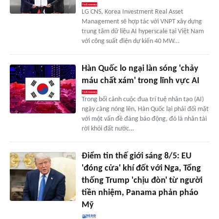
LG CNS, Korea Investment Real Asset
Management sẽ hợp tác với VNPT xây dựng
trung tâm dữ liệu AI hyperscale tại Việt Nam
với công suất điện dự kiến 40 MW...
Hàn Quốc lo ngại làn sóng 'chảy
máu chất xám' trong lĩnh vực AI
Trong bối cảnh cuộc đua trí tuệ nhân tạo (AI)
ngày càng nóng lên, Hàn Quốc lại phải đối mặt
với một vấn đề đáng báo động, đó là nhân tài
rời khỏi đất nước…
Điểm tin thế giới sáng 8/5: EU
'đóng cửa' khí đốt với Nga, Tổng
thống Trump 'chịu đòn' từ người
tiền nhiệm, Panama phản pháo
Mỹ