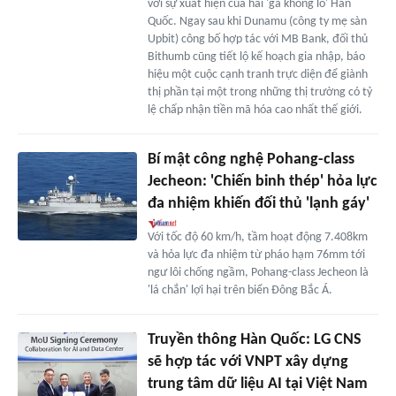
với sự xuất hiện của hai 'gã khổng lồ' Hàn
Quốc. Ngay sau khi Dunamu (công ty mẹ sàn
Upbit) công bố hợp tác với MB Bank, đối thủ
Bithumb cũng tiết lộ kế hoạch gia nhập, báo
hiệu một cuộc cạnh tranh trực diện để giành
thị phần tại một trong những thị trường có tỷ
lệ chấp nhận tiền mã hóa cao nhất thế giới.
Bí mật công nghệ Pohang-class
Jecheon: 'Chiến binh thép' hỏa lực
đa nhiệm khiến đối thủ 'lạnh gáy'
Với tốc độ 60 km/h, tầm hoạt động 7.408km
và hỏa lực đa nhiệm từ pháo hạm 76mm tới
ngư lôi chống ngầm, Pohang-class Jecheon là
'lá chắn' lợi hại trên biển Đông Bắc Á.
Truyền thông Hàn Quốc: LG CNS
sẽ hợp tác với VNPT xây dựng
trung tâm dữ liệu AI tại Việt Nam