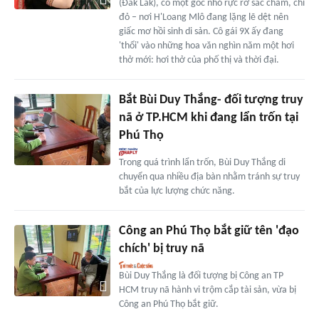
(Đắk Lắk), có một góc nhỏ rực rỡ sắc chàm, chỉ
đỏ – nơi H'Loang Mlô đang lặng lẽ dệt nên
giấc mơ hồi sinh di sản. Cô gái 9X ấy đang
'thổi' vào những hoa văn nghìn năm một hơi
thở mới: hơi thở của phố thị và thời đại.
Bắt Bùi Duy Thắng- đối tượng truy
nã ở TP.HCM khi đang lẩn trốn tại
Phú Thọ
Trong quá trình lẩn trốn, Bùi Duy Thắng di
chuyển qua nhiều địa bàn nhằm tránh sự truy
bắt của lực lượng chức năng.
Công an Phú Thọ bắt giữ tên 'đạo
chích' bị truy nã
Bùi Duy Thắng là đối tượng bị Công an TP
HCM truy nã hành vi trộm cắp tài sản, vừa bị
Công an Phú Thọ bắt giữ.