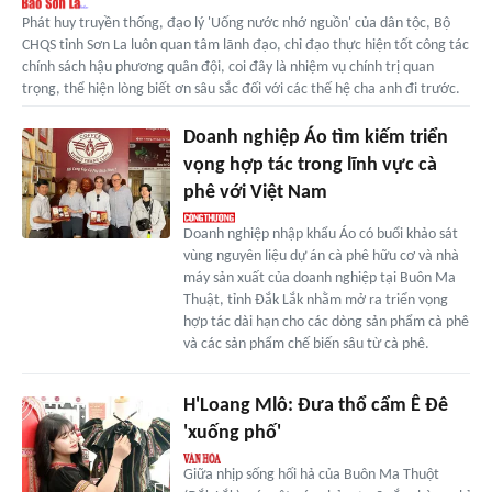
Phát huy truyền thống, đạo lý 'Uống nước nhớ nguồn' của dân tộc, Bộ
CHQS tỉnh Sơn La luôn quan tâm lãnh đạo, chỉ đạo thực hiện tốt công tác
chính sách hậu phương quân đội, coi đây là nhiệm vụ chính trị quan
trọng, thể hiện lòng biết ơn sâu sắc đối với các thế hệ cha anh đi trước.
Doanh nghiệp Áo tìm kiếm triển
vọng hợp tác trong lĩnh vực cà
phê với Việt Nam
Doanh nghiệp nhập khẩu Áo có buổi khảo sát
vùng nguyên liệu dự án cà phê hữu cơ và nhà
máy sản xuất của doanh nghiệp tại Buôn Ma
Thuật, tỉnh Đắk Lắk nhằm mở ra triển vọng
hợp tác dài hạn cho các dòng sản phẩm cà phê
và các sản phẩm chế biến sâu từ cà phê.
H'Loang Mlô: Đưa thổ cẩm Ê Đê
'xuống phố'
Giữa nhịp sống hối hả của Buôn Ma Thuột