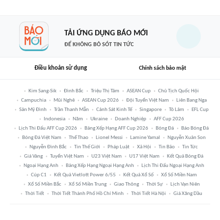
TẢI ỨNG DỤNG BÁO MỚI
ĐỂ KHÔNG BỎ SÓT TIN TỨC
Điều khoản sử dụng
Chính sách bảo mật
Kim Sang-Sik
Đình Bắc
Triệu Thị Tâm
ASEAN Cup
Chủ Tịch Quốc Hội
Campuchia
Mũi Nghê
ASEAN Cup 2026
Đội Tuyển Việt Nam
Liên Bang Nga
Sân Mỹ Đình
Trần Thanh Mẫn
Cảnh Sát Kinh Tế
Singapore
Tô Lâm
EFL Cup
Indonesia
Năm
Ukraine
Doanh Nghiệp
AFF Cup 2026
Lịch Thi Đấu AFF Cup 2026
Bảng Xếp Hạng AFF Cup 2026
Bóng Đá
Báo Bóng Đá
Bóng Đá Việt Nam
Thể Thao
Lionel Messi
Lamine Yamal
Nguyễn Xuân Son
Nguyễn Đình Bắc
Tin Thế Giới
Pháp Luật
Xã Hội
Tin Bão
Tin Tức
Giá Vàng
Tuyển Việt Nam
U23 Việt Nam
U17 Việt Nam
Kết Quả Bóng Đá
Ngoại Hạng Anh
Bảng Xếp Hạng Ngoại Hạng Anh
Lịch Thi Đấu Ngoại Hạng Anh
Cúp C1
Kết Quả Vietlott Power 6/55
Kết Quả Xổ Số
Xổ Số Miền Nam
Xổ Số Miền Bắc
Xổ Số Miền Trung
Giao Thông
Thời Sự
Lịch Vạn Niên
Thời Tiết
Thời Tiết Thành Phố Hồ Chí Minh
Thời Tiết Hà Nội
Giá Xăng Dầu