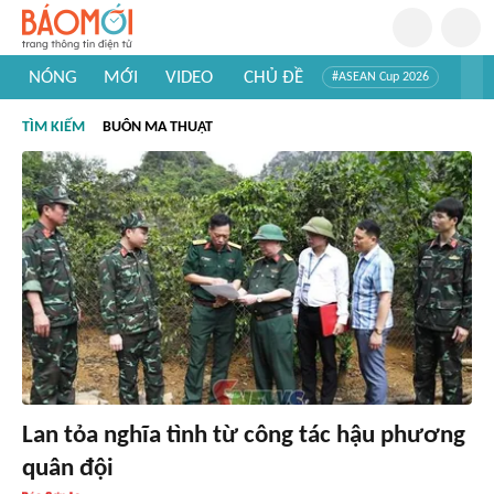
NÓNG
MỚI
VIDEO
CHỦ ĐỀ
#ASEAN Cup 2026
#Trí tuệ nhân tạo
#Mỹ - Iran
#Khám phá Việt Nam
TÌM KIẾM
BUÔN MA THUẬT
#Khám phá thế giới
Lan tỏa nghĩa tình từ công tác hậu phương
quân đội