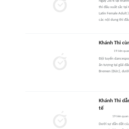
Ngày 28/6 tại thàn
thi đấu xuất sắc tạ
Latin Female Adult 
các nội dung thi đấ
Khánh Thi cùn
19
liên qua
Đội tuyển dancespo
ấn tượng tại giải đ
Bremen (Đức), dưới
Khánh Thi dẫn
tế
19
liên quan
Dưới sự dẫn dắt củ