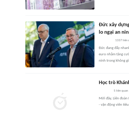
Đức xây dựng
lo ngại an ni
1337
liên
Đức đang đẩy nhanh 
euro nhằm tăng cườn
ninh trong không gi
Học trò Khán
5
liên quan
Mới đây, Liên đoàn
- vận động viên tiê