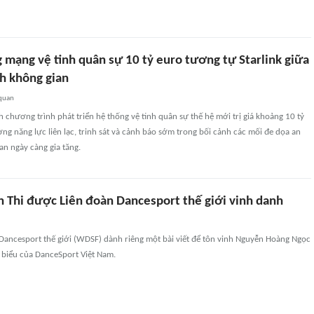
 mạng vệ tinh quân sự 10 tỷ euro tương tự Starlink giữa
nh không gian
 quan
chương trình phát triển hệ thống vệ tinh quân sự thế hệ mới trị giá khoảng 10 tỷ
g năng lực liên lạc, trinh sát và cảnh báo sớm trong bối cảnh các mối đe dọa an
an ngày càng gia tăng.
h Thi được Liên đoàn Dancesport thế giới vinh danh
 Dancesport thế giới (WDSF) dành riêng một bài viết để tôn vinh Nguyễn Hoàng Ngọc
u biểu của DanceSport Việt Nam.