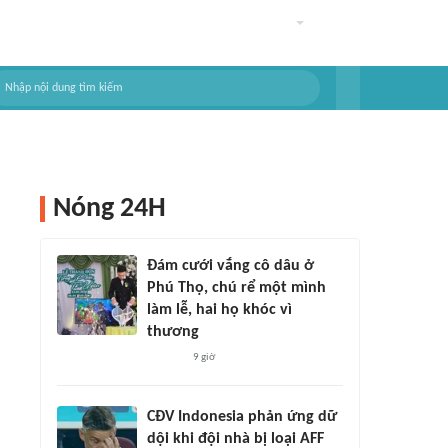
Nóng 24H
Đám cưới vắng cô dâu ở
Phú Thọ, chú rể một mình
làm lễ, hai họ khóc vì
thương
9 giờ
CĐV Indonesia phản ứng dữ
dội khi đội nhà bị loại AFF