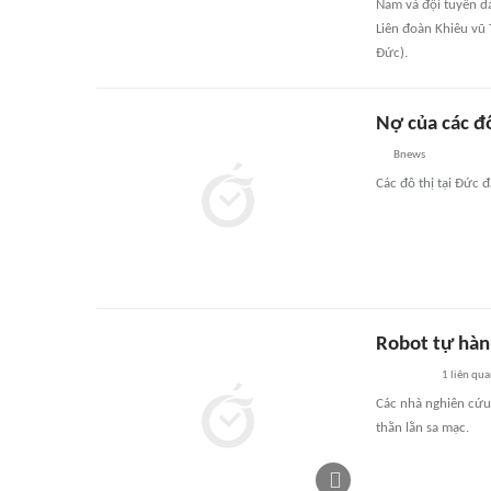
Nam và đội tuyển da
Liên đoàn Khiêu vũ 
Đức).
Nợ của các đô
Bnews
Các đô thị tại Đức đ
Robot tự hàn
1
liên qu
Các nhà nghiên cứu 
thằn lằn sa mạc.