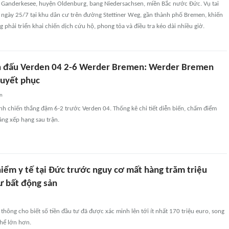
ấn Ganderkesee, huyện Oldenburg, bang Niedersachsen, miền Bắc nước Đức. Vụ tai
 ngày 25/7 tại khu dân cư trên đường Stettiner Weg, gần thành phố Bremen, khiến
 phải triển khai chiến dịch cứu hộ, phong tỏa và điều tra kéo dài nhiều giờ.
n đấu Verden 04 2-6 Werder Bremen: Werder Bremen
uyết phục
an
h chiến thắng đậm 6-2 trước Verden 04. Thống kê chi tiết diễn biến, chấm điểm
bảng xếp hạng sau trận.
hiểm y tế tại Đức trước nguy cơ mất hàng trăm triệu
ư bất động sản
thông cho biết số tiền đầu tư đã được xác minh lên tới ít nhất 170 triệu euro, song
thể lớn hơn.