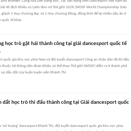
h phố Bremen, Cộng hòa Liên bang Đức, các vận động viên Dancesport Việt Nam đã
i Giải Vô địch Khiêu vũ Latin đơn nữ thế giới 2026 (WDSF World Championship Solo
), giành 1 Huy chương Bạc và 1 Huy chương Đồng, đồng thời để lại nhiều dấu ấn ở
u quốc tế khác.
g học trò gặt hái thành công tại giải dancesport quốc tế
n
rt quốc gia khu vực phía Nam và đội tuyển dancesport Công an nhân dân đã thi đấu
ấu thuộc hệ thống Liên đoàn Khiêu vũ thể thao Thế giới (WDSF) diễn ra ở thành phố
 sự dẫn dắt của huấn luyện viên Khánh Thi.
 dắt học trò thi đấu thành công tại Giải dancesport quốc
a 'nữ hoàng' dancesport Khánh Thi, đội tuyển dancesport quốc gia khu vực phía