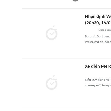
Nhận định We
(20h30, 16/0
1
liên quan
Borussia Dortmund h
Weserstadion, đối 
Xe điện Merc
Mẫu SUV điện chủ l
chương mới trong c