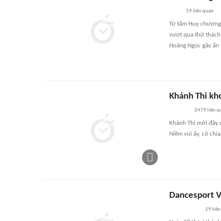
19
liên quan
Từ tấm Huy chương Đ
vượt qua thử thách
Hoàng Ngọc gây ấn 
Khánh Thi kh
2479
liên q
Khánh Thi mới đây đ
Niềm vui ấy, cô chi
Dancesport Vi
19
liên