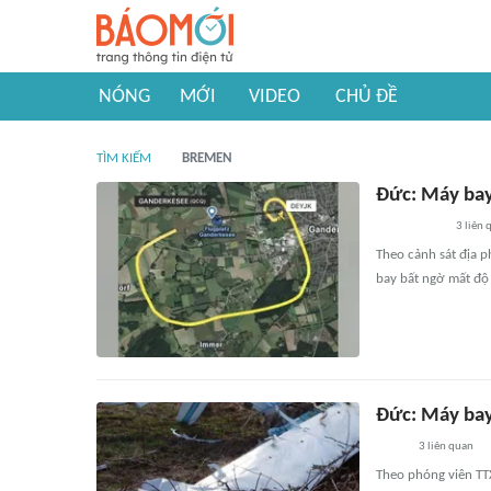
NÓNG
MỚI
VIDEO
CHỦ ĐỀ
TÌM KIẾM
BREMEN
Đức: Máy bay
3
liên 
Theo cảnh sát địa 
bay bất ngờ mất độ
Đức: Máy bay
3
liên quan
Theo phóng viên TT