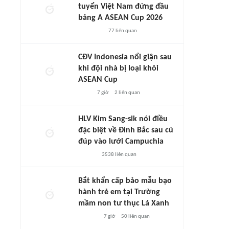
tuyển Việt Nam đứng đầu
bảng A ASEAN Cup 2026
77
liên quan
CĐV Indonesia nổi giận sau
khi đội nhà bị loại khỏi
ASEAN Cup
7 giờ
2
liên quan
HLV Kim Sang-sik nói điều
đặc biệt về Đình Bắc sau cú
đúp vào lưới Campuchia
3538
liên quan
Bắt khẩn cấp bảo mẫu bạo
hành trẻ em tại Trường
mầm non tư thục Lá Xanh
7 giờ
50
liên quan