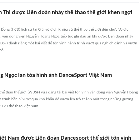
h Thi được Liên đoàn nhảy thể thao thế giới khen ngợi
ồng (HCĐ) lịch sử tại Giải vô địch Khiêu vũ thể thao thế giới đến chức Vô địch
à, vận động viên Nguyễn Hoàng Ngọc tiếp tục ghi dấu ấn khi được Liên đoàn nhảy
WDSF) dành riêng một bài viết để tôn vinh hành trình vượt qua nghịch cảnh và vươn
cô.
 Ngọc lan tỏa hình ảnh DanceSport Việt Nam
thể thao thế giới (WDSF) vừa đăng tải bài viết tôn vinh vận động viên Nguyễn Hoàng
h trình bền bỉ vượt qua khó khăn để vươn lên trở thành một trong những gương
êu vũ thể thao Việt Nam.
iệt Nam được Liên đoàn Dancesport thế giới tôn vinh