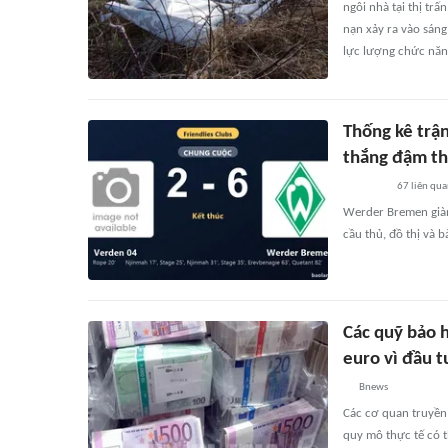
ngôi nhà tại thị tr
nạn xảy ra vào sáng
lực lượng chức năng
Thống kê trậ
thắng đậm th
67
liên qu
Werder Bremen giàn
cầu thủ, đồ thị và 
Các quỹ bảo 
euro vì đầu t
Bnews
Các cơ quan truyền 
quy mô thực tế có 