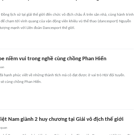
ồng lịch sử tại giải thế giới đến chức vô địch châu Á trên sân nhà, cùng hành trình
 để chạm tới vinh quang của vận động viên khiêu vũ thể thao (dancesport) Nguyễn
tượng mạnh với Liên đoàn Dancesport thế giới.
oe niềm vui trong nghề cùng chồng Phan Hiển
uan
ã hạnh phúc viết về những thành tích mà cô đạt được ở vai trò HLV đội tuyển.
a sẻ cùng chồng Phan Hiển.
ệt Nam giành 2 huy chương tại Giải vô địch thế giới
 quan