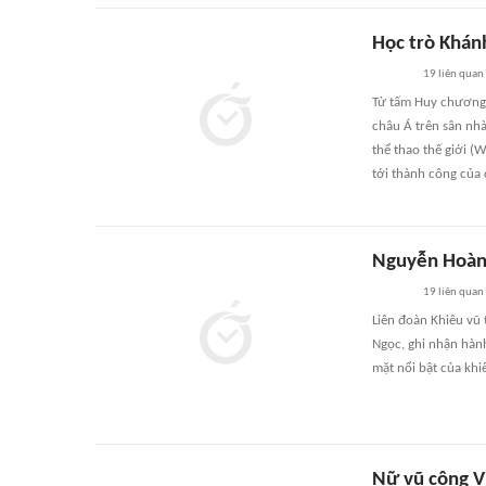
Học trò Khán
19
liên quan
Từ tấm Huy chương Đ
châu Á trên sân nh
thể thao thế giới (
tới thành công của 
Nguyễn Hoàng
19
liên quan
Liên đoàn Khiêu vũ 
Ngọc, ghi nhận hàn
mặt nổi bật của khi
Nữ vũ công V