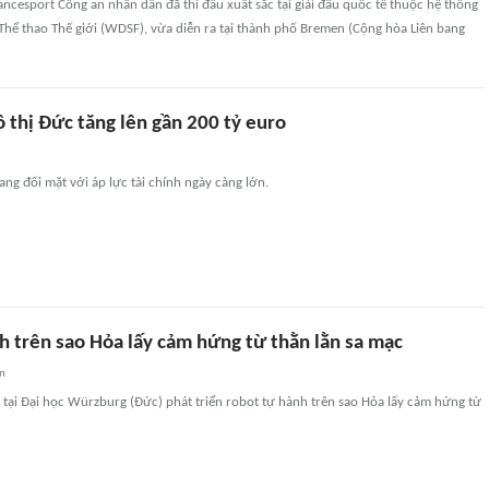
ncesport Công an nhân dân đã thi đấu xuất sắc tại giải đấu quốc tế thuộc hệ thống
Thể thao Thế giới (WDSF), vừa diễn ra tại thành phố Bremen (Cộng hòa Liên bang
 thị Đức tăng lên gần 200 tỷ euro
ang đối mặt với áp lực tài chính ngày càng lớn.
h trên sao Hỏa lấy cảm hứng từ thằn lằn sa mạc
an
tại Đại học Würzburg (Đức) phát triển robot tự hành trên sao Hỏa lấy cảm hứng từ