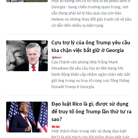
Một số lượng lớn cử tri vừa đi bỏ phiếu sớm ở
Georgia - bang chiến trường quan trọng, nơi
vẫn đang phải xử lý hậu quả của cơn bão
Helene và những thay đổi gây tranh cãi về bầu
cử dẫn đến nhiều vụ kiện tụng.
Cựu trợ lý của ông Trump yêu cầu
tòa chặn việc bắt giữ ở Georgia
Cựu Chánh văn phòng Nhà Trắng Mark
Meadows đã yêu cầu tòa án liên bang Mỹ
hành động khẩn cấp nhằm ngăn chặn việc bắt
giữ ông trong vụ truy tố cùng cựu Tổng thống
Donald Trump ở Georgia.
Đạo luật Rico là gì, được sử dụng
để truy tố ông Trump lần thứ tư ra
sao?
Một thách thức trong việc sử dụng đạo luật
RICO là giải thích cho bồi thẩm đoàn biết luật