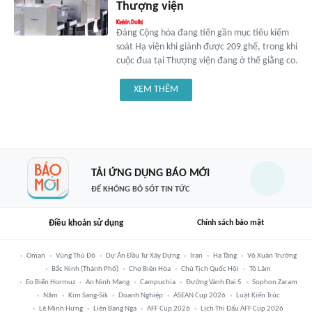
Thượng viện
Đảng Cộng hòa đang tiến gần mục tiêu kiểm
soát Hạ viện khi giành được 209 ghế, trong khi
cuộc đua tại Thượng viện đang ở thế giằng co.
XEM THÊM
TẢI ỨNG DỤNG BÁO MỚI
ĐỂ KHÔNG BỎ SÓT TIN TỨC
Điều khoản sử dụng
Chính sách bảo mật
Oman
Vùng Thủ Đô
Dự Án Đầu Tư Xây Dựng
Iran
Hạ Tầng
Võ Xuân Trường
Bắc Ninh (thành Phố)
Chợ Biên Hòa
Chủ Tịch Quốc Hội
Tô Lâm
Eo Biển Hormuz
An Ninh Mạng
Campuchia
Đường Vành Đai 5
Sophon Zaram
Năm
Kim Sang-Sik
Doanh Nghiệp
ASEAN Cup 2026
Luật Kiến Trúc
Lê Minh Hưng
Liên Bang Nga
AFF Cup 2026
Lịch Thi Đấu AFF Cup 2026