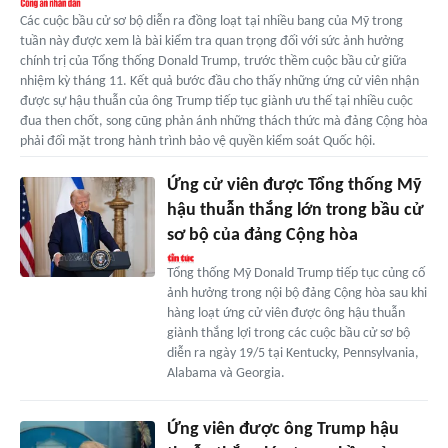
Các cuộc bầu cử sơ bộ diễn ra đồng loạt tại nhiều bang của Mỹ trong
tuần này được xem là bài kiểm tra quan trọng đối với sức ảnh hưởng
chính trị của Tổng thống Donald Trump, trước thềm cuộc bầu cử giữa
nhiệm kỳ tháng 11. Kết quả bước đầu cho thấy những ứng cử viên nhận
được sự hậu thuẫn của ông Trump tiếp tục giành ưu thế tại nhiều cuộc
đua then chốt, song cũng phản ánh những thách thức mà đảng Cộng hòa
phải đối mặt trong hành trình bảo vệ quyền kiểm soát Quốc hội.
Ứng cử viên được Tổng thống Mỹ
hậu thuẫn thắng lớn trong bầu cử
sơ bộ của đảng Cộng hòa
Tổng thống Mỹ Donald Trump tiếp tục củng cố
ảnh hưởng trong nội bộ đảng Cộng hòa sau khi
hàng loạt ứng cử viên được ông hậu thuẫn
giành thắng lợi trong các cuộc bầu cử sơ bộ
diễn ra ngày 19/5 tại Kentucky, Pennsylvania,
Alabama và Georgia.
Ứng viên được ông Trump hậu