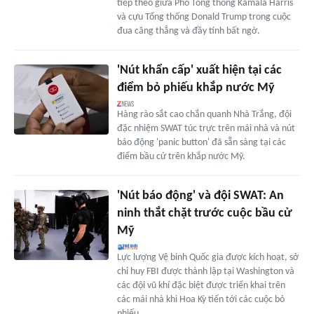
tiếp theo giữa Phó Tổng thống Kamala Harris
và cựu Tổng thống Donald Trump trong cuộc
đua căng thẳng và đầy tính bất ngờ.
'Nút khẩn cấp' xuất hiện tại các
điểm bỏ phiếu khắp nước Mỹ
Hàng rào sắt cao chắn quanh Nhà Trắng, đội
đặc nhiệm SWAT túc trực trên mái nhà và nút
báo động 'panic button' đã sẵn sàng tại các
điểm bầu cử trên khắp nước Mỹ.
'Nút báo động' và đội SWAT: An
ninh thắt chặt trước cuộc bầu cử
Mỹ
Lực lượng Vệ binh Quốc gia được kích hoạt, sở
chỉ huy FBI được thành lập tại Washington và
các đội vũ khí đặc biệt được triển khai trên
các mái nhà khi Hoa Kỳ tiến tới các cuộc bỏ
phiếu