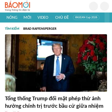
NÓNG
MỚI
VIDEO
CHỦ ĐỀ
#ASEAN Cup 2026
#Trí tuệ nhân tạo
#Mỹ - Iran
#Khám phá Việt Nam
TÌM KIẾM
BRAD RAFFENSPERGER
#Khám phá thế giới
Tổng thống Trump đối mặt phép thử ảnh
hưởng chính trị trước bầu cử giữa nhiệm