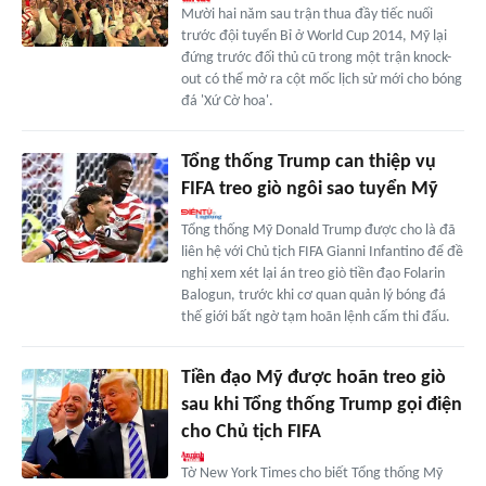
Mười hai năm sau trận thua đầy tiếc nuối
trước đội tuyển Bỉ ở World Cup 2014, Mỹ lại
đứng trước đối thủ cũ trong một trận knock-
out có thể mở ra cột mốc lịch sử mới cho bóng
đá 'Xứ Cờ hoa'.
Tổng thống Trump can thiệp vụ
FIFA treo giò ngôi sao tuyển Mỹ
Tổng thống Mỹ Donald Trump được cho là đã
liên hệ với Chủ tịch FIFA Gianni Infantino để đề
nghị xem xét lại án treo giò tiền đạo Folarin
Balogun, trước khi cơ quan quản lý bóng đá
thế giới bất ngờ tạm hoãn lệnh cấm thi đấu.
Tiền đạo Mỹ được hoãn treo giò
sau khi Tổng thống Trump gọi điện
cho Chủ tịch FIFA
Tờ New York Times cho biết Tổng thống Mỹ