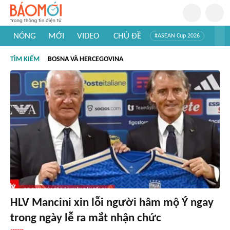
NÓNG
MỚI
VIDEO
CHỦ ĐỀ
#ASEAN Cup 2026
#Trí tuệ nhân tạo
#Mỹ - Iran
#Khám phá Việt Nam
TÌM KIẾM
BOSNA VÀ HERCEGOVINA
#Khám phá thế giới
HLV Mancini xin lỗi người hâm mộ Ý ngay
trong ngày lễ ra mắt nhận chức