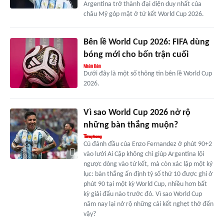
Argentina trở thành đại diện duy nhất của
châu Mỹ góp mặt ở tứ kết World Cup 2026.
Bên lề World Cup 2026: FIFA dùng
bóng mới cho bốn trận cuối
Dưới đây là một số thông tin bên lề World Cup
2026.
Vì sao World Cup 2026 nở rộ
những bàn thắng muộn?
Cú đánh đầu của Enzo Fernandez ở phút 90+2
vào lưới Ai Cập không chỉ giúp Argentina lội
ngược dòng vào tứ kết, mà còn xác lập một kỷ
lục: bàn thắng ấn định tỷ số thứ 10 được ghi ở
phút 90 tại một kỳ World Cup, nhiều hơn bất
kỳ giải đấu nào trước đó. Vì sao World Cup
năm nay lại nở rộ những cái kết nghẹt thở đến
vậy?