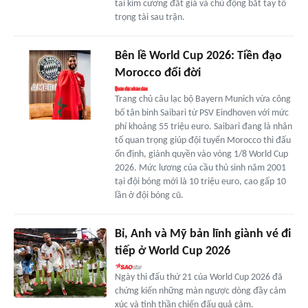
tai kim cương đắt giá và chủ động bắt tay tổ
trọng tài sau trận.
Bên lề World Cup 2026: Tiền đạo
Morocco đổi đời
Trang chủ câu lạc bộ Bayern Munich vừa công
bố tân binh Saibari từ PSV Eindhoven với mức
phí khoảng 55 triệu euro. Saibari đang là nhân
tố quan trọng giúp đội tuyển Morocco thi đấu
ổn định, giành quyền vào vòng 1/8 World Cup
2026. Mức lương của cầu thủ sinh năm 2001
tại đội bóng mới là 10 triệu euro, cao gấp 10
lần ở đội bóng cũ.
Bỉ, Anh và Mỹ bản lĩnh giành vé đi
tiếp ở World Cup 2026
Ngày thi đấu thứ 21 của World Cup 2026 đã
chứng kiến những màn ngược dòng đầy cảm
xúc và tinh thần chiến đấu quả cảm.