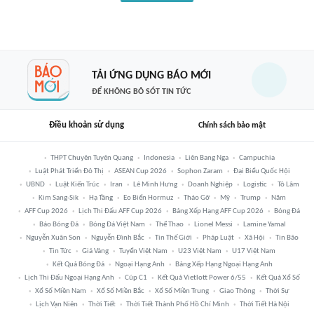
TẢI ỨNG DỤNG BÁO MỚI
ĐỂ KHÔNG BỎ SÓT TIN TỨC
Điều khoản sử dụng
Chính sách bảo mật
THPT Chuyên Tuyên Quang
Indonesia
Liên Bang Nga
Campuchia
Luật Phát Triển Đô Thị
ASEAN Cup 2026
Sophon Zaram
Đại Biểu Quốc Hội
UBND
Luật Kiến Trúc
Iran
Lê Minh Hưng
Doanh Nghiệp
Logistic
Tô Lâm
Kim Sang-Sik
Hạ Tầng
Eo Biển Hormuz
Tháo Gỡ
Mỹ
Trump
Năm
AFF Cup 2026
Lịch Thi Đấu AFF Cup 2026
Bảng Xếp Hạng AFF Cup 2026
Bóng Đá
Báo Bóng Đá
Bóng Đá Việt Nam
Thể Thao
Lionel Messi
Lamine Yamal
Nguyễn Xuân Son
Nguyễn Đình Bắc
Tin Thế Giới
Pháp Luật
Xã Hội
Tin Bão
Tin Tức
Giá Vàng
Tuyển Việt Nam
U23 Việt Nam
U17 Việt Nam
Kết Quả Bóng Đá
Ngoại Hạng Anh
Bảng Xếp Hạng Ngoại Hạng Anh
Lịch Thi Đấu Ngoại Hạng Anh
Cúp C1
Kết Quả Vietlott Power 6/55
Kết Quả Xổ Số
Xổ Số Miền Nam
Xổ Số Miền Bắc
Xổ Số Miền Trung
Giao Thông
Thời Sự
Lịch Vạn Niên
Thời Tiết
Thời Tiết Thành Phố Hồ Chí Minh
Thời Tiết Hà Nội