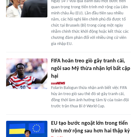
Ngày 14-7 vừa qua đánh dấu một bước tiến
quan trọng trong tiến trình mở rộng của Liên
minh châu Âu (EU). Lần đầu tiên sau nhiều
năm, các hội nghị liên chính phủ đã được tổ
chức tại Brussels (Bỉ) trong cùng một ngày
nhằm chính thức khởi động hoặc kết thúc các
chương đàm phán đối với nhiều ứng cử viên
gia nhập EU.
FIFA hoãn treo giò gây tranh cãi,
ngôi sao Mỹ thừa nhận lợi bất cập
hại
Folarin Balogun thừa nhận anh biết việc FIFA
hủy án treo giò sau thẻ đỏ sẽ gây tranh cãi,
đồng thời làm ảnh hưởng tâm lý của toàn đội
trước trận thua Bỉ ở World Cup.
EU tạo bước ngoặt lớn trong tiến
trình mở rộng sau hơn hai thập kỷ