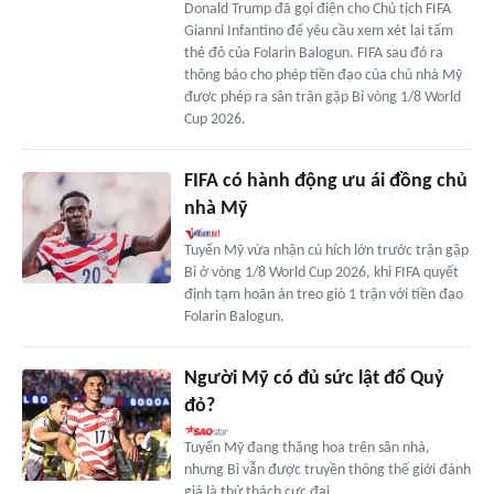
Donald Trump đã gọi điện cho Chủ tịch FIFA
Gianni Infantino để yêu cầu xem xét lại tấm
thẻ đỏ của Folarin Balogun. FIFA sau đó ra
thông báo cho phép tiền đạo của chủ nhà Mỹ
được phép ra sân trận gặp Bỉ vòng 1/8 World
Cup 2026.
FIFA có hành động ưu ái đồng chủ
nhà Mỹ
Tuyển Mỹ vừa nhận cú hích lớn trước trận gặp
Bỉ ở vòng 1/8 World Cup 2026, khi FIFA quyết
định tạm hoãn án treo giò 1 trận với tiền đạo
Folarin Balogun.
Người Mỹ có đủ sức lật đổ Quỷ
đỏ?
Tuyển Mỹ đang thăng hoa trên sân nhà,
nhưng Bỉ vẫn được truyền thông thế giới đánh
giá là thử thách cực đại.