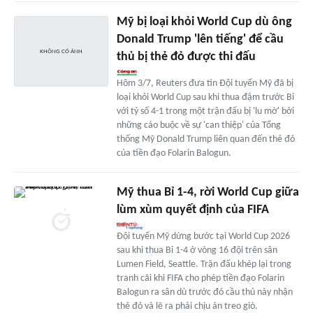
Mỹ bị loại khỏi World Cup dù ông
Donald Trump 'lên tiếng' để cầu
thủ bị thẻ đỏ được thi đấu
Hôm 3/7, Reuters đưa tin Đội tuyển Mỹ đã bị
loại khỏi World Cup sau khi thua đậm trước Bỉ
với tỷ số 4-1 trong một trận đấu bị 'lu mờ' bởi
những cáo buộc về sự 'can thiệp' của Tổng
thống Mỹ Donald Trump liên quan đến thẻ đỏ
của tiền đạo Folarin Balogun.
Mỹ thua Bỉ 1-4, rời World Cup giữa
lùm xùm quyết định của FIFA
Đội tuyển Mỹ dừng bước tại World Cup 2026
sau khi thua Bỉ 1-4 ở vòng 16 đội trên sân
Lumen Field, Seattle. Trận đấu khép lại trong
tranh cãi khi FIFA cho phép tiền đạo Folarin
Balogun ra sân dù trước đó cầu thủ này nhận
thẻ đỏ và lẽ ra phải chịu án treo giò.