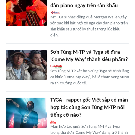
đàn piano ngay trên sân khấu
MỸ - Ca sĩ nhạc đồng quê Morgan Wallen gây
xôn xao khi bất ngờ xô ngã cây đàn piano trên
sân khấu sau sự cố kỹ thuật trong lúc biểu
diễn.
Sơn Tùng M-TP và Tyga sẽ đưa
'Come My Way' thành siêu phẩm?
Sơn Tùng M-TP kết hợp cùng Tyga sẽ trình làng
ca khúc 'Come My Way', hé lộ tham vọng vươn
ra thị trường quốc tế.
TYGA - rapper gốc Việt sắp có màn
hợp tác cùng Sơn Tùng M-TP nổi
tiếng cỡ nào?
Màn hợp tác giữa Sơn Tùng M-TP và Tyga
trong đĩa đơn 'Come My Way' đang trở thành