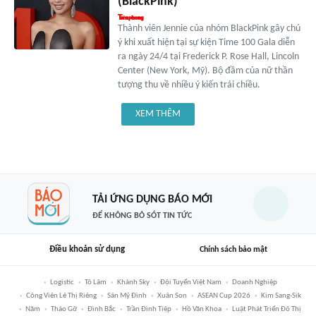
(BlackPink)
Thành viên Jennie của nhóm BlackPink gây chú
ý khi xuất hiện tại sự kiện Time 100 Gala diễn
ra ngày 24/4 tại Frederick P. Rose Hall, Lincoln
Center (New York, Mỹ). Bộ đầm của nữ thần
tượng thu về nhiều ý kiến trái chiều.
XEM THÊM
TẢI ỨNG DỤNG BÁO MỚI
ĐỂ KHÔNG BỎ SÓT TIN TỨC
Điều khoản sử dụng
Chính sách bảo mật
Logistic
Tô Lâm
Khánh Sky
Đội Tuyển Việt Nam
Doanh Nghiệp
Công Viên Lê Thị Riêng
Sân Mỹ Đình
Xuân Son
ASEAN Cup 2026
Kim Sang-Sik
Năm
Tháo Gỡ
Đình Bắc
Trần Đình Tiệp
Hồ Văn Khoa
Luật Phát Triển Đô Thị