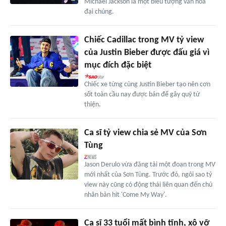
Michael Jackson là một biểu tượng văn hóa
đại chúng.
Chiếc Cadillac trong MV tỷ view
của Justin Bieber được đấu giá vì
mục đích đặc biệt
Chiếc xe từng cùng Justin Bieber tạo nên cơn
sốt toàn cầu nay được bán để gây quỹ từ
thiện.
Ca sĩ tỷ view chia sẻ MV của Sơn
Tùng
Jason Derulo vừa đăng tải một đoạn trong MV
mới nhất của Sơn Tùng. Trước đó, ngôi sao tỷ
view này cũng có động thái liên quan đến chủ
nhân bản hit 'Come My Way'.
Ca sĩ 33 tuổi mất bình tĩnh, xô vỡ