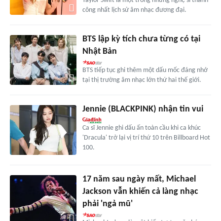
Taylor Swift là một trong những nghệ sĩ thành
công nhất lịch sử âm nhạc đương đại.
BTS lập kỳ tích chưa từng có tại
Nhật Bản
BTS tiếp tục ghi thêm một dấu mốc đáng nhớ
tại thị trường âm nhạc lớn thứ hai thế giới.
Jennie (BLACKPINK) nhận tin vui
Ca sĩ Jennie ghi dấu ấn toàn cầu khi ca khúc
'Dracula' trở lại vị trí thứ 10 trên Billboard Hot
100.
17 năm sau ngày mất, Michael
Jackson vẫn khiến cả làng nhạc
phải 'ngả mũ'