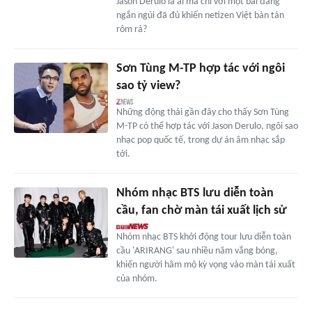
Jason Derulo là ai mà chỉ với một bài đăng
ngắn ngủi đã đủ khiến netizen Việt bàn tán
rôm rả?
Sơn Tùng M-TP hợp tác với ngôi
sao tỷ view?
Những động thái gần đây cho thấy Sơn Tùng
M-TP có thể hợp tác với Jason Derulo, ngôi sao
nhạc pop quốc tế, trong dự án âm nhạc sắp
tới.
Nhóm nhạc BTS lưu diễn toàn
cầu, fan chờ màn tái xuất lịch sử
Nhóm nhạc BTS khởi động tour lưu diễn toàn
cầu 'ARIRANG' sau nhiều năm vắng bóng,
khiến người hâm mộ kỳ vọng vào màn tái xuất
của nhóm.