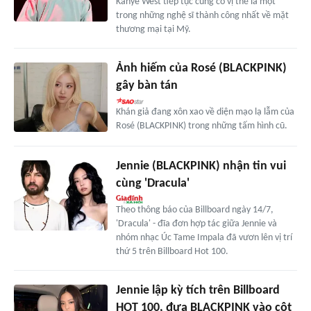
Kanye West tiếp tục củng cố vị thế là một
trong những nghệ sĩ thành công nhất về mặt
thương mại tại Mỹ.
Ảnh hiếm của Rosé (BLACKPINK)
gây bàn tán
Khán giả đang xôn xao về diện mạo lạ lẫm của
Rosé (BLACKPINK) trong những tấm hình cũ.
Jennie (BLACKPINK) nhận tin vui
cùng 'Dracula'
Theo thông báo của Billboard ngày 14/7,
'Dracula' - đĩa đơn hợp tác giữa Jennie và
nhóm nhạc Úc Tame Impala đã vươn lên vị trí
thứ 5 trên Billboard Hot 100.
Jennie lập kỳ tích trên Billboard
HOT 100, đưa BLACKPINK vào cột