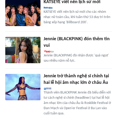
KATSEYE viết nên lịch sử mới
KATSEYE viết nên lịch sử mới cho các nhóm
nhạc nữ toàn cầu, khi tuần thứ 53 duy trì trên
bảng xếp hạng 'Billboard 200'.
Jennie (BLACKPINK) đón thêm tin
vui
Jennie (BLACKPINK) đã nhận được 'quả ngọt'
sau nhiều năm nỗ lực.
Jennie trở thành nghệ sĩ chính tại
hai lễ hội âm nhạc lớn ở châu Âu
Thành viên BLACKPINK Jennie đã biểu diễn với
tư cách nghệ sĩ chính (headliner) tại hai lễ hội
âm nhạc lớn của châu Âu là Roskilde Festival ở
Đan Mạch và Open'er Festival ở Ba Lan vào
cuối tuần qua.