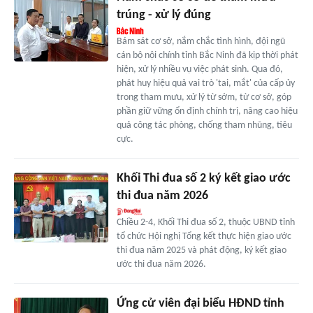
trúng - xử lý đúng
Bám sát cơ sở, nắm chắc tình hình, đội ngũ
cán bộ nội chính tỉnh Bắc Ninh đã kịp thời phát
hiện, xử lý nhiều vụ việc phát sinh. Qua đó,
phát huy hiệu quả vai trò 'tai, mắt' của cấp ủy
trong tham mưu, xử lý từ sớm, từ cơ sở, góp
phần giữ vững ổn định chính trị, nâng cao hiệu
quả công tác phòng, chống tham nhũng, tiêu
cực.
Khối Thi đua số 2 ký kết giao ước
thi đua năm 2026
Chiều 2-4, Khối Thi đua số 2, thuộc UBND tỉnh
tổ chức Hội nghị Tổng kết thực hiện giao ước
thi đua năm 2025 và phát động, ký kết giao
ước thi đua năm 2026.
Ứng cử viên đại biểu HĐND tỉnh