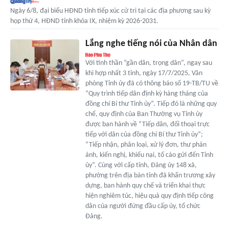
Ngày 6/8, đại biểu HĐND tỉnh tiếp xúc cử tri tại các địa phương sau kỳ
họp thứ 4, HĐND tỉnh khóa IX, nhiệm kỳ 2026-2031.
Lắng nghe tiếng nói của Nhân dân
Với tinh thần “gần dân, trọng dân”, ngay sau
khi hợp nhất 3 tỉnh, ngày 17/7/2025, Văn
phòng Tỉnh ủy đã có thông báo số 19-TB/TU về
“Quy trình tiếp dân định kỳ hàng tháng của
đồng chí Bí thư Tỉnh ủy”. Tiếp đó là những quy
chế, quy định của Ban Thường vụ Tỉnh ủy
được ban hành về “Tiếp dân, đối thoại trực
tiếp với dân của đồng chí Bí thư Tỉnh ủy”;
“Tiếp nhận, phân loại, xử lý đơn, thư phản
ánh, kiến nghị, khiếu nại, tố cáo gửi đến Tỉnh
ủy”. Cùng với cấp tỉnh, Đảng ủy 148 xã,
phường trên địa bàn tỉnh đã khẩn trương xây
dựng, ban hành quy chế và triển khai thực
hiện nghiêm túc, hiệu quả quy định tiếp công
dân của người đứng đầu cấp ủy, tổ chức
Đảng.