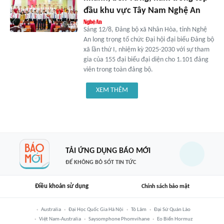
đầu khu vực Tây Nam Nghệ An
Sáng 12/8, Đảng bộ xã Nhân Hòa, tỉnh Nghệ
An long trọng tổ chức Đại hội đại biểu Đảng bộ
xã lần thứ I, nhiệm kỳ 2025-2030 với sự tham
gia của 155 đại biểu đại diện cho 1.101 đảng
viên trong toàn đảng bộ.
XEM THÊM
TẢI ỨNG DỤNG BÁO MỚI
ĐỂ KHÔNG BỎ SÓT TIN TỨC
Điều khoản sử dụng
Chính sách bảo mật
Australia
Đại Học Quốc Gia Hà Nội
Tô Lâm
Đại Sứ Quán Lào
Việt Nam-Australia
Saysomphone Phomvihane
Eo Biển Hormuz