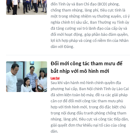
đến Tỉnh ủy và Ban Chỉ đạo (BCĐ) phòng,
chống tham nhũng, lãng phí, tiêu cực tỉnh là
một trong những nhiệm vụ thường xuyên, có ý
nghĩa chính trị sâu sắc, Ban Thường vụ Tỉnh ủy
đã tăng cường vai trò lãnh đạo của cấp ủy và
đổi mới hoạt động, góp phần bảo đảm quyền,
lợi ích hợp pháp và củng cố niềm tin của Nhân
dân với Đảng.
Đổi mới công tác tham mưu để
bắt nhịp với mô hình mới
Sau khi vận hành mô hình chính quyền địa
phương hai cấp, Ban Nội chính Tỉnh ủy Lào Cai
đã sớm kiện toàn bộ máy, đề ra các giải pháp
căn cơ để đổi mới công tác tham mưu phù
hợp với tình hình mới, trong đó đặc biệt chú
trọng nội dung đấu tranh phòng chống tham
nhũng, lãng phí, tiêu cực và công tác tiếp dân,
giải quyết đơn thư khiếu nại tố cáo của công
dân.