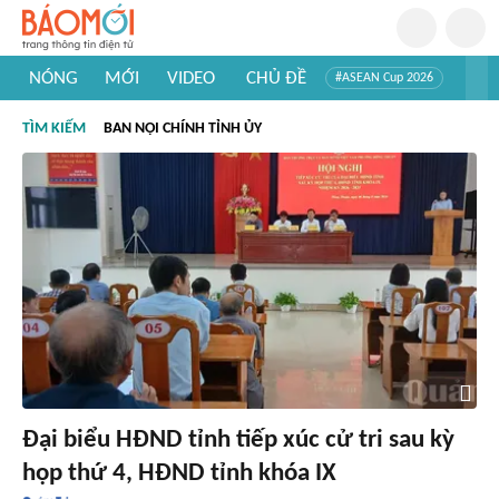
NÓNG
MỚI
VIDEO
CHỦ ĐỀ
#ASEAN Cup 2026
#Tuyển sinh đại học 2026
#Trí tuệ nhân tạo
#Mỹ - Iran
TÌM KIẾM
BAN NỘI CHÍNH TỈNH ỦY
#Khám phá Việt Nam
#Khám phá thế giới
Đại biểu HĐND tỉnh tiếp xúc cử tri sau kỳ
họp thứ 4, HĐND tỉnh khóa IX