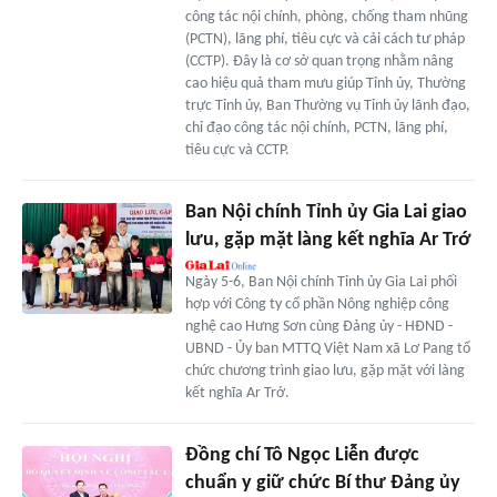
công tác nội chính, phòng, chống tham nhũng
(PCTN), lãng phí, tiêu cực và cải cách tư pháp
(CCTP). Đây là cơ sở quan trọng nhằm nâng
cao hiệu quả tham mưu giúp Tỉnh ủy, Thường
trực Tỉnh ủy, Ban Thường vụ Tỉnh ủy lãnh đạo,
chỉ đạo công tác nội chính, PCTN, lãng phí,
tiêu cực và CCTP.
Ban Nội chính Tỉnh ủy Gia Lai giao
lưu, gặp mặt làng kết nghĩa Ar Trớ
Ngày 5-6, Ban Nội chính Tỉnh ủy Gia Lai phối
hợp với Công ty cổ phần Nông nghiệp công
nghệ cao Hưng Sơn cùng Đảng ủy - HĐND -
UBND - Ủy ban MTTQ Việt Nam xã Lơ Pang tổ
chức chương trình giao lưu, gặp mặt với làng
kết nghĩa Ar Trớ.
Đồng chí Tô Ngọc Liễn được
chuẩn y giữ chức Bí thư Đảng ủy