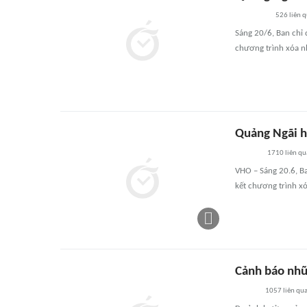
526
liên 
Sáng 20/6, Ban chỉ 
chương trình xóa n
Quảng Ngãi h
1710
liên qu
VHO – Sáng 20.6, Ba
kết chương trình xó
Cảnh báo nhữ
1057
liên qu