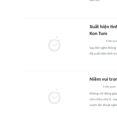
đền bù.
Xuất hiện tìn
Kon Tum
3
liên qu
Sau khi nghe thông 
đã xuất hiện tình t
Niềm vui tro
3
liên quan
Không chỉ đóng góp
sửa chữa nhà ở, ma
vươn lên thoát ngh