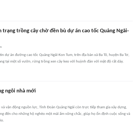
h trạng trồng cây chờ đền bù dự án cao tốc Quảng Ngãi-
an
tin dự án đường cao tốc Quảng Ngãi-Kon Tum, trên địa bàn xã Ba Tô, huyện Ba Tơ,
rạng tại một số vườn, rừng trồng xen cây keo với huỳnh đàn với mật độ rất dày.
ng ngôi nhà mới
 và vận động nguồn lực, Tỉnh Đoàn Quảng Ngãi còn trực tiếp tham gia xây dựng,
ng đến cho những hộ nghèo một mái ấm vững chắc, giúp họ ổn định cuộc sống và
èo.