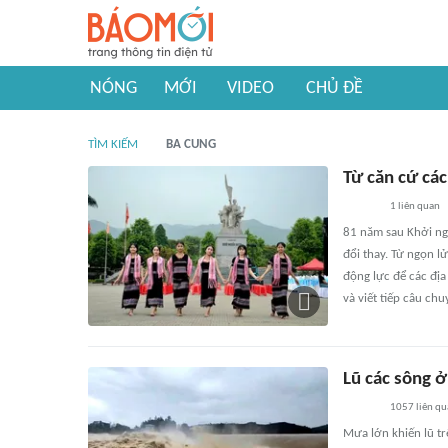
NÓNG
MỚI
VIDEO
CHỦ ĐỀ
TÌM KIẾM
BA CUNG
Từ căn cứ cá
1
liên quan
81 năm sau Khởi ng
đổi thay. Từ ngọn l
động lực để các địa
và viết tiếp câu ch
Lũ các sông 
1057
liên qu
Mưa lớn khiến lũ t