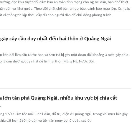
hường, đặc khu tuyệt đối đảm bảo an toàn tính mạng cho người dân, hạn chế thiệt
Nhân dân và Nhà nước. Theo dõi chặt chẽ bản tin dự báo, cảnh báo mưa lớn, lũ, ngập
 đất và thông tin kịp thời, đầy đủ cho người dân để chủ động phòng tránh.
gãy cây cầu duy nhất đến hai thôn ở Quảng Ngãi
n kéo dài làm cầu Nước Bao xã Sơn Hà bị gãy một đoạn dài khoảng 3 mét, gây chia
o là con đường duy nhất để lên hai thôn Măng Nà, Nước Bôi.
 lớn tàn phá Quảng Ngãi, nhiều khu vực bị chia cắt
an
áng 17/11 làm tốc mái 5 nhà dân, đổ trụ điện ở Quảng Ngãi, trong khi mưa lớn gây
hia cắt hơn 280 hộ dân và tiềm ẩn nguy cơ lũ quét, sạt lở.