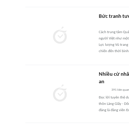
Bức tranh tư
Cách trung tâm Quả
người Việt như một 
Lực lượng Vũ trang
chiến đến thời bình
Nhiều cử nhâ
an
391
liên qua
Đọc lời tuyên thệ d
thôn Làng Giấy - D
đáng là đảng viên Đ