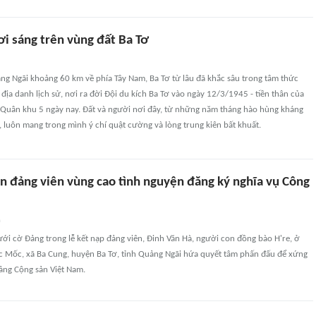
ơi sáng trên vùng đất Ba Tơ
ng Ngãi khoảng 60 km về phía Tây Nam, Ba Tơ từ lâu đã khắc sâu trong tâm thức
địa danh lịch sử, nơi ra đời Đội du kích Ba Tơ vào ngày 12/3/1945 - tiền thân của
 Quân khu 5 ngày nay. Đất và người nơi đây, từ những năm tháng hào hùng kháng
, luôn mang trong mình ý chí quật cường và lòng trung kiên bất khuất.
n đảng viên vùng cao tình nguyện đăng ký nghĩa vụ Công
n
ưới cờ Đảng trong lễ kết nạp đảng viên, Đinh Văn Hà, người con đồng bào H're, ở
ốc Mốc, xã Ba Cung, huyện Ba Tơ, tỉnh Quảng Ngãi hứa quyết tâm phấn đấu để xứng
ảng Cộng sản Việt Nam.