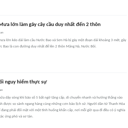
Mưa lớn làm gãy cây cầu duy nhất đến 2 thôn
uan
mưa lớn kéo dài làm cầu Nước Bao xã Sơn Hà bị gãy một đoạn dài khoảng 3 mét, gây
ớc Bao là con đường duy nhất để lên 2 thôn Măng Nà, Nước Bôi.
mối nguy hiểm thực sự
an
nữa dậy sóng khi bão số 5 bất ngờ tăng cấp, di chuyển nhanh và hướng thẳng vào
ạnh được so sánh ngang hàng cùng những cơn bão lịch sử. Người dân từ Thanh Hóa
đang phải đối mặt với một tình huống khẩn cấp, nơi mỗi giờ qua đi đều có ý nghĩa
ác ứng phó và sơ tán.