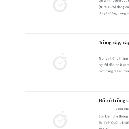
Do ảnh hưởng của cơ
(trưa 12/6) đang có
địa phương trong tỉ
Trồng cây, x
Trong những tháng q
người dân đã ồ ạt m
mặt bằng dự án trọ
Đổ xô trồng 
3
liên qua
Sau khi nghe thông 
Tơ, tỉnh Quảng Ngãi