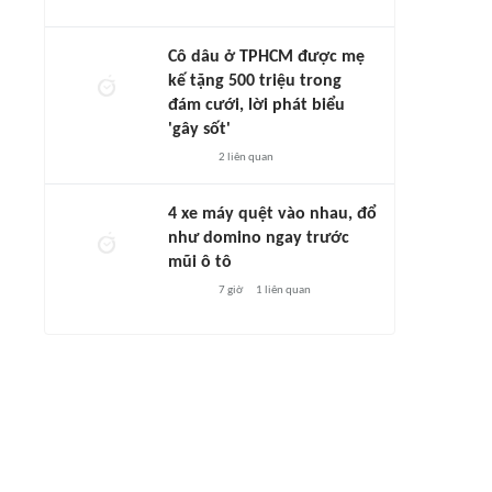
Cô dâu ở TPHCM được mẹ
kế tặng 500 triệu trong
đám cưới, lời phát biểu
'gây sốt'
2
liên quan
4 xe máy quệt vào nhau, đổ
như domino ngay trước
mũi ô tô
7 giờ
1
liên quan