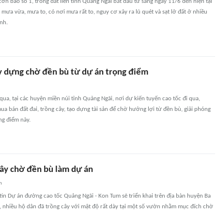
n bão số 1, trong đất liền tỉnh Quảng Ngãi bắt đầu từ sáng ngày 11/6 đến hiện tại
 mưa vừa, mưa to, có nơi mưa rất to, nguy cơ xảy ra lũ quét và sạt lở đất ở nhiều
nh.
ây dựng chờ đền bù từ dự án trọng điểm
ua, tại các huyện miền núi tỉnh Quảng Ngãi, nơi dự kiến tuyến cao tốc đi qua,
ua bán đất đai, trồng cây, tạo dựng tài sản để chờ hưởng lợi từ đền bù, giải phóng
ng điểm này.
cây chờ đền bù làm dự án
n
tin Dự án đường cao tốc Quảng Ngãi - Kon Tum sẽ triển khai trên địa bàn huyện Ba
, nhiều hộ dân đã trồng cây với mật độ rất dày tại một số vườn nhằm mục đích chờ