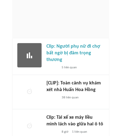
Clip: Người phụ nữ đi chợ
bất ngờ bị đâm trọng
thương
5
liên quan
[CLIP]: Toàn cảnh vụ khám
xét nhà Huấn Hoa Hồng
38
liên quan
Clip: Tài xế xe máy liều
mình lách vào giữa hai ô tô
8 giờ
1
liên quan