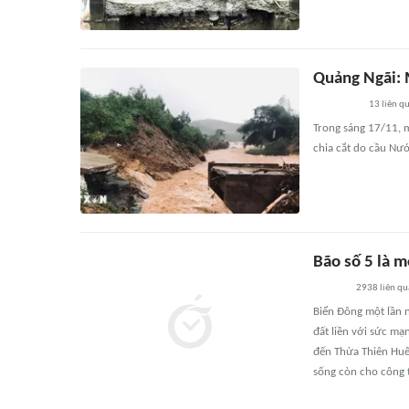
Quảng Ngãi: 
13
liên q
Trong sáng 17/11, 
chia cắt do cầu Nư
Bão số 5 là 
2938
liên qu
Biển Đông một lần 
đất liền với sức m
đến Thừa Thiên Huế 
sống còn cho công t