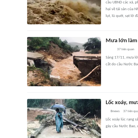
cầu UBND các xã, p
hại về tài sản của 
lụt, lũ quét, sạt lở
Mưa lớn làm 
37
liên quan
Sáng 17/11, mưa lớ
cắt do cầu Nước Ba
Lốc xoáy, mưa
Bnews
37
liên qu
Lốc xoáy lúc rạng s
gãy cầu Nước Bao, c