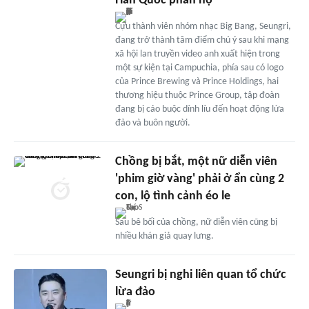
Hàn Quốc phẫn nộ
Cựu thành viên nhóm nhạc Big Bang, Seungri,
đang trở thành tâm điểm chú ý sau khi mạng
xã hội lan truyền video anh xuất hiện trong
một sự kiện tại Campuchia, phía sau có logo
của Prince Brewing và Prince Holdings, hai
thương hiệu thuộc Prince Group, tập đoàn
đang bị cáo buộc dính líu đến hoạt động lừa
đảo và buôn người.
Chồng bị bắt, một nữ diễn viên
'phim giờ vàng' phải ở ẩn cùng 2
con, lộ tình cảnh éo le
Sau bê bối của chồng, nữ diễn viên cũng bị
nhiều khán giả quay lưng.
Seungri bị nghi liên quan tổ chức
lừa đảo