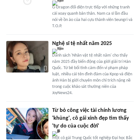
G-Dragon đối diện trực tiếp với những tranh
cãi xoay quanh bản thân. Nam ca sĩ lần đầu
nói về ồn ào của hai cựu thành viên Seungri và
T.O.P.
Nghệ sĩ tệ nhất năm 2025
Danh sách 'Nhân vật tệ nhất năm' cho thấy
năm 2025 đầy biến động của giới giải trí Hàn
Quốc. Từ bê bối tình cảm đến vi phạm pháp
luật, nhiều cái tên đình đám của Kpop và điện
ảnh Hàn bị giới chuyên môn chỉ trích nặng nề
trong cuộc khảo sát thường niên của
JoyNews24.
Từ bỏ công việc tài chính lương
'khủng', cô gái xinh đẹp tìm thấy
'tự do của cuộc đời'
Một cô gái Trung Quốc tốt nghiệp Đại học Bắc