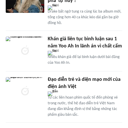
pha 'tự hủy'?
Drake bất ngờ tung ra cùng lúc ba album mới,
tổng cộng hơn 40 ca khúc kéo dài gần ba giờ
đồng hồ.
Khán giả liên tục bình luận sau 1
năm Yoo Ah In lãnh án vì chất cấm
Nhiều khán giả để lại bình luận dưới bài đăng
của Yoo Ah In.
Đạo diễn trẻ và diện mạo mới của
điện ảnh Việt
Từ các liên hoan phim quốc tế đến phòng vé
trong nước, thế hệ đạo diễn trẻ Việt Nam
đang dần khẳng định vị thế bằng những tác
phẩm giàu bản sắc.