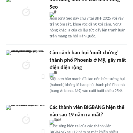
Seo
Jeon Jong Seo gây chú ý tại BIFF 2025 với váy
trắng ôm sát, khoe vóc dáng gợi cảm. Vòng
hông khác lạ của cô lập tức dấy lên tranh luận
trên mạng xã hội Hàn Quốc.
Cận cảnh bão bụi 'nuốt chửng'
thành phố Phoenix ở Mỹ, gây mất
điện diện rộng
Một cơn bão mạnh đã tạo nên bức tường bụi
(haboob) khổng lồ bao phủ thành phố Phoenix
(bang Arizona, Mỹ) vào cuối buổi chiều 25/8.
Các thành viên BIGBANG hiện thế
nào sau 19 năm ra mắt?
Cuộc sống hiện tại của các thành viên
BIGBANG sau 19 năm ra mắt khiến nhiều