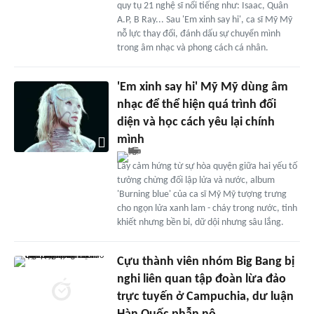
quy tụ 21 nghệ sĩ nổi tiếng như: Isaac, Quân
A.P, B Ray... Sau 'Em xinh say hi', ca sĩ Mỹ Mỹ
nỗ lực thay đổi, đánh dấu sự chuyển mình
trong âm nhạc và phong cách cá nhân.
'Em xinh say hi' Mỹ Mỹ dùng âm
nhạc để thể hiện quá trình đối
diện và học cách yêu lại chính
mình
Lấy cảm hứng từ sự hòa quyện giữa hai yếu tố
tưởng chừng đối lập lửa và nước, album
'Burning blue' của ca sĩ Mỹ Mỹ tượng trưng
cho ngọn lửa xanh lam - cháy trong nước, tinh
khiết nhưng bền bỉ, dữ dội nhưng sâu lắng.
Cựu thành viên nhóm Big Bang bị
nghi liên quan tập đoàn lừa đảo
trực tuyến ở Campuchia, dư luận