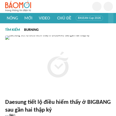
NÓNG
MỚI
VIDEO
CHỦ ĐỀ
#ASEAN Cup 2026
#Trí tuệ nhân tạo
#Mỹ - Iran
#Khám phá Việt Nam
TÌM KIẾM
BURNING
#Khám phá thế giới
Daesung tiết lộ điều hiếm thấy ở BIGBANG
sau gần hai thập kỷ