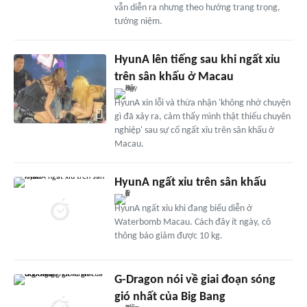
vẫn diễn ra nhưng theo hướng trang trọng,
tưởng niệm.
HyunA lên tiếng sau khi ngất xỉu
trên sân khấu ở Macau
HyunA xin lỗi và thừa nhận 'không nhớ chuyện
gì đã xảy ra, cảm thấy mình thật thiếu chuyên
nghiệp' sau sự cố ngất xỉu trên sân khấu ở
Macau.
HyunA ngất xỉu trên sân khấu
HyunA ngất xỉu khi đang biểu diễn ở
Waterbomb Macau. Cách đây ít ngày, cô
thông báo giảm được 10 kg.
G-Dragon nói về giai đoạn sóng
gió nhất của Big Bang