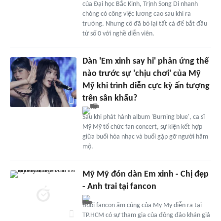
của Đại học Bắc Kinh, Trịnh Song Di nhanh
chóng có công việc lương cao sau khi ra
trường. Nhưng cô đã bỏ lại tất cả để bắt đầu
từ số 0 với nghề diễn viên.
Dàn 'Em xinh say hi' phản ứng thế
nào trước sự 'chịu chơi' của Mỹ
Mỹ khi trình diễn cực kỳ ấn tượng
trên sân khấu?
Sau khi phát hành album 'Burning blue', ca sĩ
Mỹ Mỹ tổ chức fan concert, sự kiện kết hợp
giữa buổi hòa nhạc và buổi gặp gỡ người hâm
mộ.
Mỹ Mỹ đón dàn Em xinh - Chị đẹp
- Anh trai tại fancon
Buổi fancon ấm cúng của Mỹ Mỹ diễn ra tại
TP.HCM có sự tham gia của đông đảo khán giả