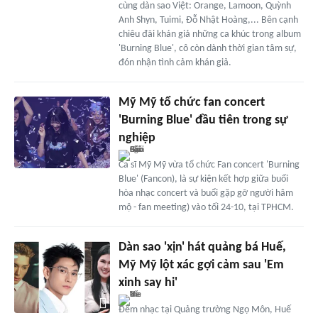
cùng dàn sao Việt: Orange, Lamoon, Quỳnh
Anh Shyn, Tuimi, Đỗ Nhật Hoàng,... Bên cạnh
chiêu đãi khán giả những ca khúc trong album
'Burning Blue', cô còn dành thời gian tâm sự,
đón nhận tình cảm khán giả.
Mỹ Mỹ tổ chức fan concert
'Burning Blue' đầu tiên trong sự
nghiệp
Ca sĩ Mỹ Mỹ vừa tổ chức Fan concert 'Burning
Blue' (Fancon), là sự kiện kết hợp giữa buổi
hòa nhạc concert và buổi gặp gỡ người hâm
mộ - fan meeting) vào tối 24-10, tại TPHCM.
Dàn sao 'xịn' hát quảng bá Huế,
Mỹ Mỹ lột xác gợi cảm sau 'Em
xinh say hi'
Đêm nhạc tại Quảng trường Ngọ Môn, Huế