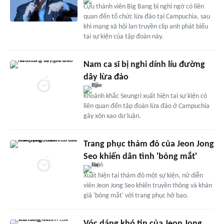
Cựu thành viên Big Bang bị nghi ngờ có liên
quan đến tổ chức lừa đảo tại Campuchia, sau
khi mạng xã hội lan truyền clip anh phát biểu
tại sự kiện của tập đoàn này.
Nam ca sĩ bị nghi dính líu đường
dây lừa đảo
Khoảnh khắc Seungri xuất hiện tại sự kiện có
liên quan đến tập đoàn lừa đảo ở Campuchia
gây xôn xao dư luận.
Trang phục thảm đỏ của Jeon Jong
Seo khiến dân tình 'bỏng mắt'
Xuất hiện tại thảm đỏ một sự kiện, nữ diễn
viên Jeon Jong Seo khiến truyền thông và khán
giả 'bỏng mắt' với trang phục hở bạo.
Vóc dáng khó tin của Jeon Jong