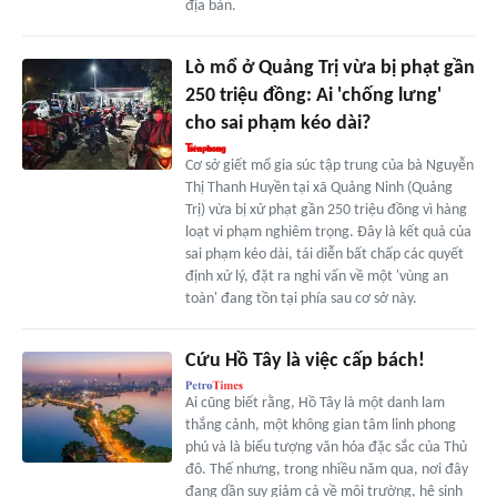
địa bàn.
Lò mổ ở Quảng Trị vừa bị phạt gần
250 triệu đồng: Ai 'chống lưng'
cho sai phạm kéo dài?
Cơ sở giết mổ gia súc tập trung của bà Nguyễn
Thị Thanh Huyền tại xã Quảng Ninh (Quảng
Trị) vừa bị xử phạt gần 250 triệu đồng vì hàng
loạt vi phạm nghiêm trọng. Đây là kết quả của
sai phạm kéo dài, tái diễn bất chấp các quyết
định xử lý, đặt ra nghi vấn về một 'vùng an
toàn' đang tồn tại phía sau cơ sở này.
Cứu Hồ Tây là việc cấp bách!
Ai cũng biết rằng, Hồ Tây là một danh lam
thắng cảnh, một không gian tâm linh phong
phú và là biểu tượng văn hóa đặc sắc của Thủ
đô. Thế nhưng, trong nhiều năm qua, nơi đây
đang dần suy giảm cả về môi trường, hệ sinh