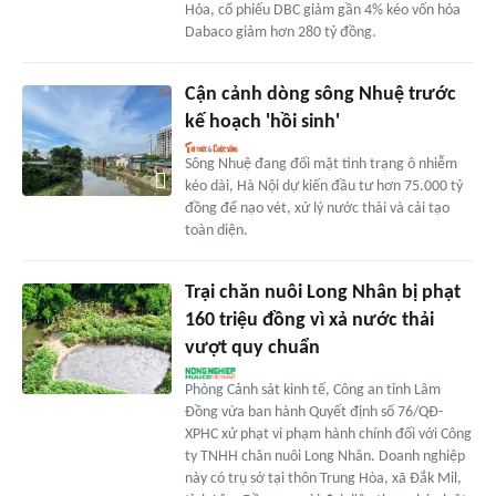
Hóa, cổ phiếu DBC giảm gần 4% kéo vốn hóa
Dabaco giảm hơn 280 tỷ đồng.
Cận cảnh dòng sông Nhuệ trước
kế hoạch 'hồi sinh'
Sông Nhuệ đang đối mặt tình trạng ô nhiễm
kéo dài, Hà Nội dự kiến đầu tư hơn 75.000 tỷ
đồng để nạo vét, xử lý nước thải và cải tạo
toàn diện.
Trại chăn nuôi Long Nhân bị phạt
160 triệu đồng vì xả nước thải
vượt quy chuẩn
Phòng Cảnh sát kinh tế, Công an tỉnh Lâm
Đồng vừa ban hành Quyết định số 76/QĐ-
XPHC xử phạt vi phạm hành chính đối với Công
ty TNHH chăn nuôi Long Nhân. Doanh nghiệp
này có trụ sở tại thôn Trung Hòa, xã Đắk Mil,