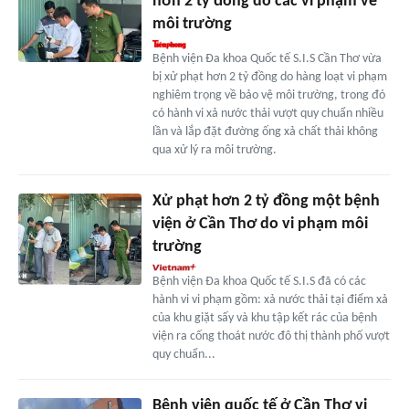
hơn 2 tỷ đồng do các vi phạm về
môi trường
Bệnh viện Đa khoa Quốc tế S.I.S Cần Thơ vừa
bị xử phạt hơn 2 tỷ đồng do hàng loạt vi phạm
nghiêm trọng về bảo vệ môi trường, trong đó
có hành vi xả nước thải vượt quy chuẩn nhiều
lần và lắp đặt đường ống xả chất thải không
qua xử lý ra môi trường.
Xử phạt hơn 2 tỷ đồng một bệnh
viện ở Cần Thơ do vi phạm môi
trường
Bệnh viện Đa khoa Quốc tế S.I.S đã có các
hành vi vi phạm gồm: xả nước thải tại điểm xả
của khu giặt sấy và khu tập kết rác của bệnh
viện ra cống thoát nước đô thị thành phố vượt
quy chuẩn...
Bệnh viện quốc tế ở Cần Thơ vi