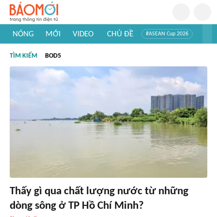
NÓNG
MỚI
VIDEO
CHỦ ĐỀ
#ASEAN Cup 2026
#Tuyển sinh đại học 2026
#Trí tuệ nhân tạo
#Mỹ - Iran
TÌM KIẾM
BOD5
#Khám phá Việt Nam
#Khám phá thế giới
Thấy gì qua chất lượng nước từ những
dòng sông ở TP Hồ Chí Minh?