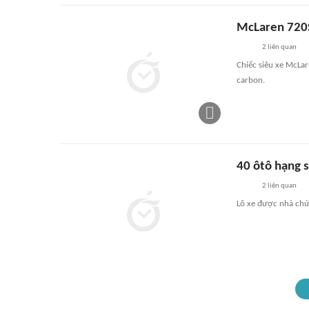
McLaren 720S
2
liên quan
Chiếc siêu xe McLar
carbon.
40 ôtô hạng 
2
liên quan
Lô xe được nhà chức