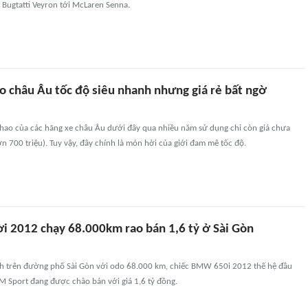
ừ Bugtatti Veyron tới McLaren Senna.
ao châu Âu tốc độ siêu nhanh nhưng giá rẻ bất ngờ
hao của các hãng xe châu Âu dưới đây qua nhiều năm sử dụng chỉ còn giá chưa
 700 triệu). Tuy vậy, đây chính là món hời của giới đam mê tốc độ.
 2012 chạy 68.000km rao bán 1,6 tỷ ở Sài Gòn
h trên đường phố Sài Gòn với odo 68.000 km, chiếc BMW 650i 2012 thế hệ đầu
ộ M Sport đang được chào bán với giá 1,6 tỷ đồng.