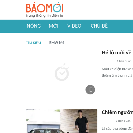
NÓNG
MỚI
VIDEO
CHỦ ĐỀ
TÌM KIẾM
BMW M6
Hé lộ mới về
1
liên quan
Mẫu xe điện BMW M 
thống âm thanh giả 
Chiêm ngưỡng
1
liên quan
Là cầu thủ bóng đá g