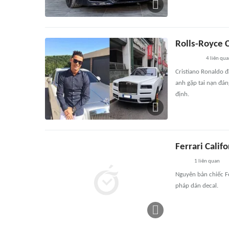
Rolls-Royce C
4
liên qu
Cristiano Ronaldo đ
anh gặp tai nạn đáng
định.
Ferrari Calif
1
liên quan
Nguyên bản chiếc F
pháp dán decal.