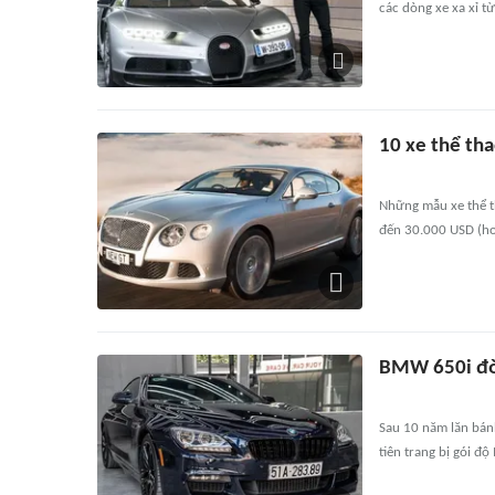
các dòng xe xa xỉ t
10 xe thể th
Những mẫu xe thể t
đến 30.000 USD (hơn
BMW 650i đời
Sau 10 năm lăn bán
tiên trang bị gói đ