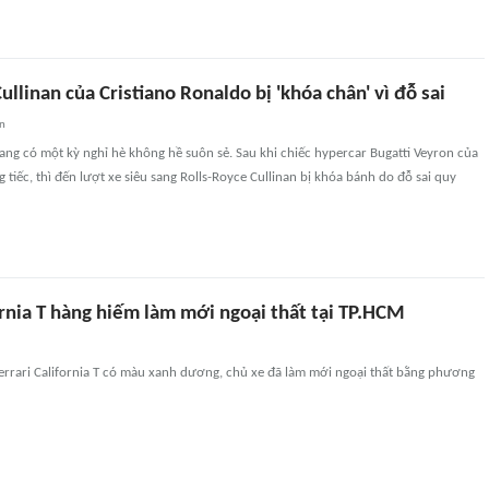
ullinan của Cristiano Ronaldo bị 'khóa chân' vì đỗ sai
an
ang có một kỳ nghỉ hè không hề suôn sẻ. Sau khi chiếc hypercar Bugatti Veyron của
 tiếc, thì đến lượt xe siêu sang Rolls-Royce Cullinan bị khóa bánh do đỗ sai quy
ornia T hàng hiếm làm mới ngoại thất tại TP.HCM
errari California T có màu xanh dương, chủ xe đã làm mới ngoại thất bằng phương