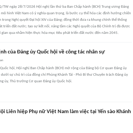
Q/TW ngày 28/7/2026 Hội nghị lần thứ ba Ban Chấp hành (BCH) Trung ương Đảng
 mô hình Việt Nam có ý nghĩa quan trọng, là bước cụ thể hóa các định hướng chiến
n trong Nghị quyết Đại hội XIV của Đảng; đồng thời đưa ra khung chỉnh thể thống
t triển đất nước; tạo sự kết nối, nâng tầm các Nghị quyết của Bộ Chính trị đã được
i gian qua nhằm hiện thực hóa mục tiêu phát triển đất nước đến năm 2045.
ịnh của Đảng ủy Quốc hội về công tác nhân sự
uan
à Quốc hội, Hội nghị Ban Chấp hành (BCH) mở rộng của Đảng bộ Cơ quan Đảng ủy
 dưới sự chủ trì của đồng chí Phùng Khánh Tài - Phó Bí thư Chuyên trách Đảng ủy
ảng ủy, Thủ trưởng Cơ quan Đảng ủy Quốc hội.
ội Liên hiệp Phụ nữ Việt Nam làm việc tại Yến sào Khánh