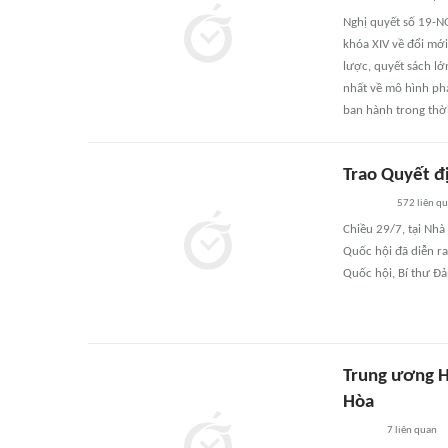
Nghị quyết số 19-N
khóa XIV về đổi mới
lược, quyết sách lớ
nhất về mô hình phá
ban hành trong thờ
Trao Quyết đ
572
liên q
Chiều 29/7, tại Nh
Quốc hội đã diễn ra
Quốc hội, Bí thư Đ
Trung ương H
Hòa
7
liên quan