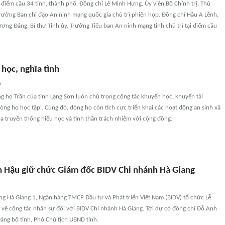
điểm cầu 34 tỉnh, thành phố. Đồng chí Lê Minh Hưng, Ủy viên Bộ Chính trị, Thủ
rưởng Ban chỉ đạo An ninh mạng quốc gia chủ trì phiên họp. Đồng chí Hầu A Lềnh,
ơng Đảng, Bí thư Tỉnh ủy, Trưởng Tiểu ban An ninh mạng tỉnh chủ trì tại điểm cầu
học, nghĩa tình
n
g họ Trần của tỉnh Lạng Sơn luôn chú trọng công tác khuyến học, khuyến tài
òng họ học tập'. Cùng đó, dòng họ còn tích cực triển khai các hoạt động an sinh xã
ỏa truyền thống hiếu học và tinh thần trách nhiệm với cộng đồng.
n Hậu giữ chức Giám đốc BIDV Chi nhánh Hà Giang
ng Hà Giang 1, Ngân hàng TMCP Đầu tư và Phát triển Việt Nam (BIDV) tổ chức Lễ
 về công tác nhân sự đối với BIDV Chi nhánh Hà Giang. Tới dự có đồng chí Đỗ Anh
ảng bộ tỉnh, Phó Chủ tịch UBND tỉnh.