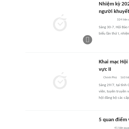
Nhiệm kỳ 202
người khuyết 
324
liên
Sáng 30-7, Hội Bảo 
biểu lần thứ I, nhi
Khai mạc Hội 
vực II
Chính Phủ
163
li
Sáng 29/7, tại tỉnh
viên, tuyên truyền 
hội đảng bộ các cấp
5 quan điểm 
41
liên qu