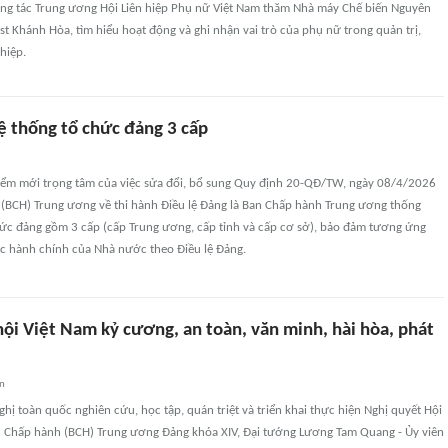
ng tác Trung ương Hội Liên hiệp Phụ nữ Việt Nam thăm Nhà máy Chế biến Nguyên
est Khánh Hòa, tìm hiểu hoạt động và ghi nhận vai trò của phụ nữ trong quản trị,
hiệp.
ệ thống tổ chức đảng 3 cấp
ểm mới trọng tâm của việc sửa đổi, bổ sung Quy định 20-QĐ/TW, ngày 08/4/2026
̣̣(BCH) Trung ương về thi hành Điều lệ Đảng là Ban Chấp hành Trung ương thống
hức đảng gồm 3 cấp (cấp Trung ương, cấp tỉnh và cấp cơ sở), bảo đảm tương ứng
ức hành chính của Nhà nước theo Điều lệ Đảng.
ội Việt Nam kỷ cương, an toàn, văn minh, hài hòa, phát
an
nghị toàn quốc nghiên cứu, học tập, quán triệt và triển khai thực hiện Nghị quyết Hội
an Chấp hành (BCH) Trung ương Đảng khóa XIV, Đại tướng Lương Tam Quang - Ủy viên