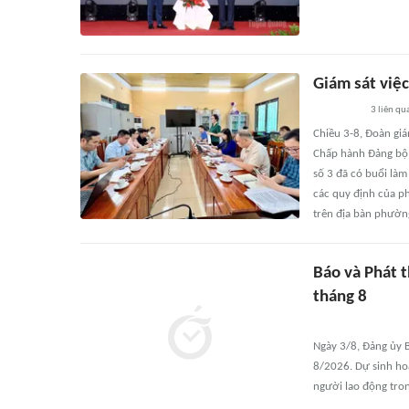
Giám sát việ
3
liên qu
Chiều 3-8, Đoàn giá
Chấp hành Đảng bộ 
số 3 đã có buổi làm
các quy định của phá
trên địa bàn phườn
Báo và Phát t
tháng 8
Ngày 3/8, Đảng ủy B
8/2026. Dự sinh hoạ
người lao động tron