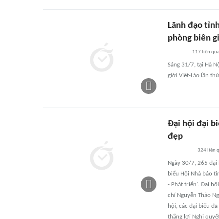
Lãnh đạo tỉn
phòng biên gi
117
liên qu
Sáng 31/7, tại Hà N
giới Việt-Lào lần thứ
Đại hội đại b
đẹp
324
liên 
Ngày 30/7, 265 đại 
biểu Hội Nhà báo t
- Phát triển'. Đại 
chí Nguyễn Thảo Ng
hội, các đại biểu đ
thắng lợi Nghị quyết