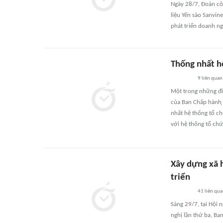
Ngày 28/7, Đoàn cô
liệu Yến sào Sanvin
phát triển doanh ng
Thống nhất h
9
liên quan
Một trong những đi
của Ban Chấp hành ̣
nhất hệ thống tổ c
với hệ thống tổ ch
Xây dựng xã h
triển
41
liên qu
Sáng 29/7, tại Hội 
nghị lần thứ ba, B