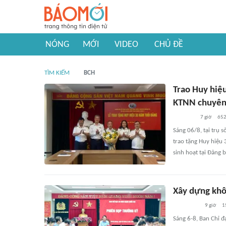
NÓNG
MỚI
VIDEO
CHỦ ĐỀ
TÌM KIẾM
BCH
Trao Huy hiệ
KTNN chuyên
7 giờ
65
Sáng 06/8, tại trụ
trao tặng Huy hiệu
sinh hoạt tại Đảng
Xây dựng khô
9 giờ
1
Sáng 6-8, Ban Chỉ đ