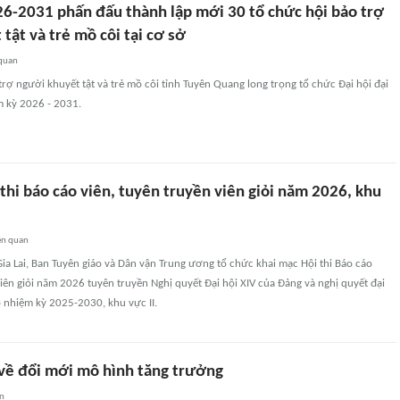
6-2031 phấn đấu thành lập mới 30 tổ chức hội bảo trợ
tật và trẻ mồ côi tại cơ sở
 quan
trợ người khuyết tật và trẻ mồ côi tỉnh Tuyên Quang long trọng tổ chức Đại hội đại
ệm kỳ 2026 - 2031.
thi báo cáo viên, tuyên truyền viên giỏi năm 2026, khu
ên quan
 Gia Lai, Ban Tuyên giáo và Dân vận Trung ương tổ chức khai mạc Hội thi Báo cáo
viên giỏi năm 2026 tuyên truyền Nghị quyết Đại hội XIV của Đảng và nghị quyết đại
 nhiệm kỳ 2025-2030, khu vực II.
về đổi mới mô hình tăng trưởng
an