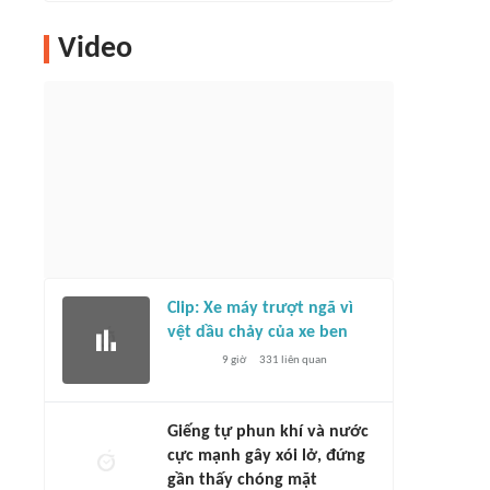
Video
Clip: Xe máy trượt ngã vì
vệt dầu chảy của xe ben
9 giờ
331
liên quan
Giếng tự phun khí và nước
cực mạnh gây xói lở, đứng
gần thấy chóng mặt