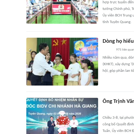
hợp trực tuyến đến 
tướng Chính phủ, T
Ủy viên BCH Trung ư
tỉnh Tuyên Quang.
Dòng họ hiếu 
975
liên qua
Nhiều năm qua, dòn
(KHKT), xây dựng 'D
hội, góp phần lan t
Ông Trịnh Vă
Chiều 3-8, tại phườ
công bố Quyết định
Tuấn, Ủy viên BCH Đ