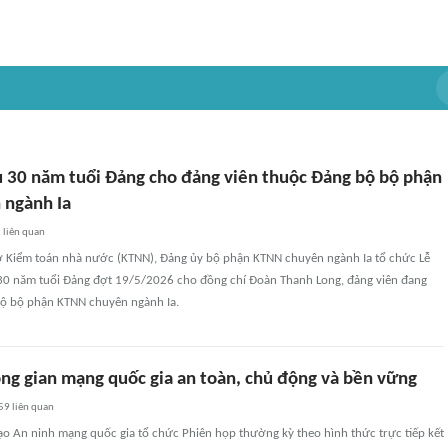
u 30 năm tuổi Đảng cho đảng viên thuộc Đảng bộ bộ phận
 ngành Ia
2
liên quan
 sở Kiểm toán nhà nước (KTNN), Đảng ủy bộ phận KTNN chuyên ngành Ia tổ chức Lễ
 30 năm tuổi Đảng đợt 19/5/2026 cho đồng chí Đoàn Thanh Long, đảng viên đang
 bộ bộ phận KTNN chuyên ngành Ia.
ng gian mạng quốc gia an toàn, chủ động và bền vững
59
liên quan
ạo An ninh mạng quốc gia tổ chức Phiên họp thường kỳ theo hình thức trực tiếp kết