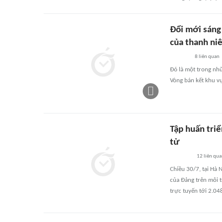
Đổi mới sáng
của thanh ni
8
liên quan
Đó là một trong nh
Vòng bán kết khu v
Tập huấn triể
tử
12
liên qu
Chiều 30/7, tại Hà 
của Đảng trên môi t
trực tuyến tới 2.04