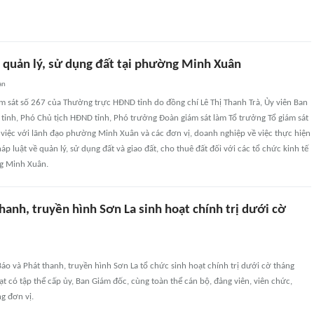
c quản lý, sử dụng đất tại phường Minh Xuân
an
m sát số 267 của Thường trực HĐND tỉnh do đồng chí Lê Thị Thanh Trà, Ủy viên Ban
tỉnh, Phó Chủ tịch HĐND tỉnh, Phó trưởng Đoàn giám sát làm Tổ trưởng Tổ giám sát
 việc với lãnh đạo phường Minh Xuân và các đơn vị, doanh nghiệp về việc thực hiện
p luật về quản lý, sử dụng đất và giao đất, cho thuê đất đối với các tổ chức kinh tế
g Minh Xuân.
hanh, truyền hình Sơn La sinh hoạt chính trị dưới cờ
áo và Phát thanh, truyền hình Sơn La tổ chức sinh hoạt chính trị dưới cờ tháng
t có tập thể cấp ủy, Ban Giám đốc, cùng toàn thể cán bộ, đảng viên, viên chức,
g đơn vị.