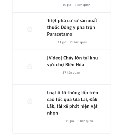
10 giờ
1
liên quan
Triệt phá cơ sở sản xuất
thuốc Đông y pha trộn
Paracetamol
11 giờ
20
liên quan
[Video] Cháy lớn tại khu
vực chợ Biên Hòa
57
liên quan
Loạt ô tô thủng lốp trên
cao tốc qua Gia Lai, Đắk
Lắk, tài xế phát hiện vật
nhọn
11 giờ
8
liên quan