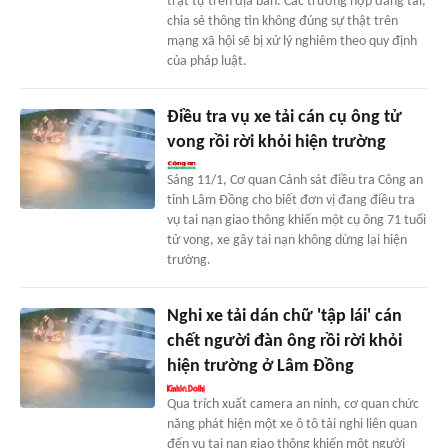
trật tự trên địa bàn. Các trường hợp đăng tải,
chia sẻ thông tin không đúng sự thật trên
mạng xã hội sẽ bị xử lý nghiêm theo quy định
của pháp luật.
Điều tra vụ xe tải cán cụ ông tử
vong rồi rời khỏi hiện trường
Sáng 11/1, Cơ quan Cảnh sát điều tra Công an
tỉnh Lâm Đồng cho biết đơn vị đang điều tra
vụ tai nạn giao thông khiến một cụ ông 71 tuổi
tử vong, xe gây tai nạn không dừng lại hiện
trường.
Nghi xe tải dán chữ 'tập lái' cán
chết người đàn ông rồi rời khỏi
hiện trường ở Lâm Đồng
Qua trích xuất camera an ninh, cơ quan chức
năng phát hiện một xe ô tô tải nghi liên quan
đến vụ tai nạn giao thông khiến một người