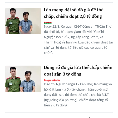
Lên mạng đặt sổ đỏ giả để thế
chấp, chiếm đoạt 2,8 tỷ đồng
Ngày 22/3, Cơ quan CSĐT Công an TP.Cần Thơ
đã khởi tố, bắt tạm giam đối với Đào Chí
Nguyện (SN 1989, ngụ ấp Long Sơn 2, xã
Thạnh Hòa) về hành vi 'Lừa đảo chiếm đoạt tài
sản' và 'Sử dụng tài liệu giả của cơ quan, tổ
chức'.
Dùng sổ đỏ giả lừa thế chấp chiếm
đoạt gần 3 tỷ đồng
Đào Chí Nguyện (ngụ TP Cần Thơ) lên mạng xã
hội đặt làm giả 5 giấy chứng nhận quyền sử
dụng đất, sau đó đem thế chấp cho bà B.T.T
(ngụ cùng địa phương), chiếm đoạt tổng số
tiền 2,8 tỷ đồng.