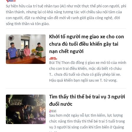
Sự hiện hữu của trí tuệ nhân tạo (AI) như một thực thể phi con người, phi
thần thánh, nhưng lại có khả năng tương tác với chiều sâu nội tâm của
con người, đặt ra những vấn đề mới về ranh giới giữa công nghệ, đời
sống tinh thần và tôn giáo.
Khởi tố người mẹ giao xe cho con
chưa đủ tuổi điều khiển gây tai
nạn chết người
Bùi Thị Thon đã đồng ý giao xe mô tô của mình
cho con trai điều khiển, mặc dù biết rõ cháu
T.. chưa đủ tuổi và chưa có giấy phép lái xe.
Hậu quả khiến bạn ngồi sau xe T. tử vong.
Tìm thấy thi thể bé trai vụ 3 người
đuối nước
Sau hơn một ngày nỗ lực tìm kiếm, lực lượng
chức năng tìm thấy thi thể bé trai 5 tuổi trong
vụ 3 người bị sóng cuốn khi tắm biển ở Quảng