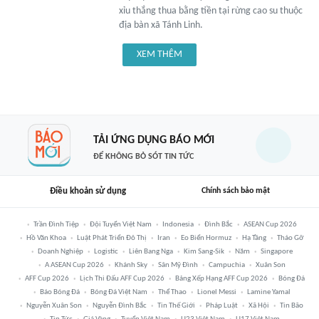
xỉu thắng thua bằng tiền tại rừng cao su thuộc
địa bàn xã Tánh Linh.
XEM THÊM
TẢI ỨNG DỤNG BÁO MỚI
ĐỂ KHÔNG BỎ SÓT TIN TỨC
Điều khoản sử dụng
Chính sách bảo mật
Trần Đình Tiệp
Đội Tuyển Việt Nam
Indonesia
Đình Bắc
ASEAN Cup 2026
Hồ Văn Khoa
Luật Phát Triển Đô Thị
Iran
Eo Biển Hormuz
Hạ Tầng
Tháo Gỡ
Doanh Nghiệp
Logistic
Liên Bang Nga
Kim Sang-Sik
Năm
Singapore
A ASEAN Cup 2026
Khánh Sky
Sân Mỹ Đình
Campuchia
Xuân Son
AFF Cup 2026
Lịch Thi Đấu AFF Cup 2026
Bảng Xếp Hạng AFF Cup 2026
Bóng Đá
Báo Bóng Đá
Bóng Đá Việt Nam
Thể Thao
Lionel Messi
Lamine Yamal
Nguyễn Xuân Son
Nguyễn Đình Bắc
Tin Thế Giới
Pháp Luật
Xã Hội
Tin Bão
Tin Tức
Giá Vàng
Tuyển Việt Nam
U23 Việt Nam
U17 Việt Nam