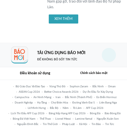
Nam gặp gỡ, trao đổi với lãnh đạo Bộ Tư pháp
Lào.
XEM THÊM
TẢI ỨNG DỤNG BÁO MỚI
ĐỂ KHÔNG BỎ SÓT TIN TỨC
Điều khoản sử dụng
Chính sách bảo mật
Bộ Giáo Dục Và Đào Tạo
Vùng Thủ Đô
Sophon Zaram
Bắc Ninh
Oman
ASEAN Cup 2026
Better Choice Awards 2026
Dự Án Đầu Tư Xây Dựng
Campuchia
An Ninh Mạng
Iran
Bắc Ninh (thành Phố)
Eo Biển Hormuz
Doanh Nghiệp
Hạ Tầng
Chợ Biên Hòa
Đường Vành Đai 5
Liên Bang Nga
Lê Minh Hưng
Bắc Bộ
Năm
Tô Lâm
AFF Cup 2026
Lịch Thi Đấu AFF Cup 2026
Bảng Xếp Hạng AFF Cup 2026
Bóng Đá
Báo Bóng Đá
Bóng Đá Việt Nam
Thể Thao
Lionel Messi
Lamine Yamal
Nguyễn Xuân Son
Nguyễn Đình Bắc
Tin Thế Giới
Pháp Luật
Xã Hội
Tin Bão
Tin Tức