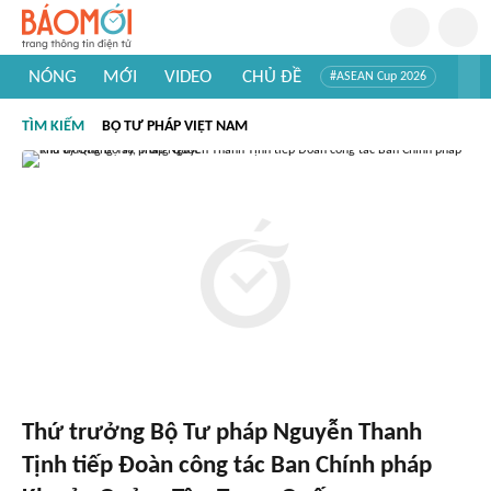
NÓNG
MỚI
VIDEO
CHỦ ĐỀ
#ASEAN Cup 2026
#Trí tuệ nhân tạo
#Mỹ - Iran
#Khám phá Việt Nam
TÌM KIẾM
BỘ TƯ PHÁP VIỆT NAM
#Khám phá thế giới
Thứ trưởng Bộ Tư pháp Nguyễn Thanh
Tịnh tiếp Đoàn công tác Ban Chính pháp