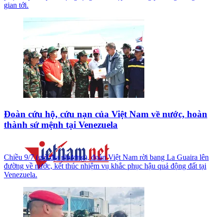
gian tới.
Đoàn cứu hộ, cứu nạn của Việt Nam về nước, hoàn
thành sứ mệnh tại Venezuela
Chiều 9/7 (giờ địa phương), đoàn Việt Nam rời bang La Guaira lên
đường về nước, kết thúc nhiệm vụ khắc phục hậu quả động đất tại
Venezuela.