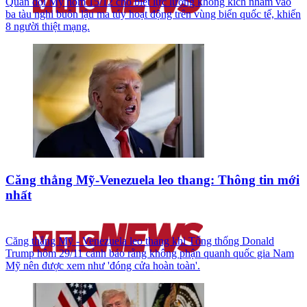
Quân đội Mỹ hôm 15/12 cho biết lực lượng không kích nhằm vào
ba tàu nghi buôn lậu ma túy hoạt động trên vùng biển quốc tế, khiến
8 người thiệt mạng.
Căng thẳng Mỹ-Venezuela leo thang: Thông tin mới
nhất
Căng thẳng Mỹ - Venezuela leo thang khi Tổng thống Donald
Trump hôm 29/11 cảnh báo rằng không phận quanh quốc gia Nam
Mỹ nên được xem như 'đóng cửa hoàn toàn'.