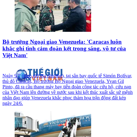
Bộ trưởng Ngoại giao Venezuela: 'Caracas luôn
khắc ghi tình cảm đoàn kết trong sáng, vô tư của
Việt Nam'
Ngày 9/7 (theo giờ địa phương), tại sân bay quốc tế Simón Bolívar,
thủ đô Caracas, Bộ trưởng Bộ Ngoại giao Venezuela, Yvan Gil
Pinto, đã ra cầu thang máy bay tiễn đoàn công tác cứu hộ, cứu nạn
của Việt Nam lên đường về nước sau khi kết thúc xuất sắc sứ mệnh
nhân đạo giúp Venezuela khắc phục thảm họa trận động đất kép
ngày 24/6.