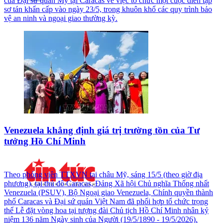
của Đại sứ quán Mỹ tại Caracas về việc tổ chức một cuộc diễn tập
sơ tán khẩn cấp vào ngày 23/5, trong khuôn khổ các quy trình bảo
vệ an ninh và ngoại giao thường kỳ.
Venezuela khẳng định giá trị trường tồn của Tư
tưởng Hồ Chí Minh
Theo phóng viên TTXVN tại châu Mỹ, sáng 15/5 (theo giờ địa
phương), tại thủ đô Caracas, Đảng Xã hội Chủ nghĩa Thống nhất
Venezuela (PSUV), Bộ Ngoại giao Venezuela, Chính quyền thành
phố Caracas và Đại sứ quán Việt Nam đã phối hợp tổ chức trọng
thể Lễ đặt vòng hoa tại tượng đài Chủ tịch Hồ Chí Minh nhân kỷ
niệm 136 năm Ngày sinh của Người (19/5/1890 - 19/5/2026).