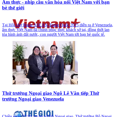
Ẩm thực - nhịp cầu văn hóa nối Việt Nam với bạn
bè thế giới
Tại Hội chợ Bazar ASEAN-Trung Quốc 2025 diễn ra ở Venezuela,
ẩm thực Việt Nam đã chinh phục thực khách sở tại, đồng thời lan
tỏa hình ảnh đất nước, con người Việt Nam tới bạn bè quốc tế.
Thứ trưởng Ngoại giao Ngô Lê Văn tiếp Thứ
trưởng Ngoại giao Venezuela
Chiều ngày 27/10, tại trụ sở Bộ Ngoại giao, Thứ trưởng Bộ Ngoại