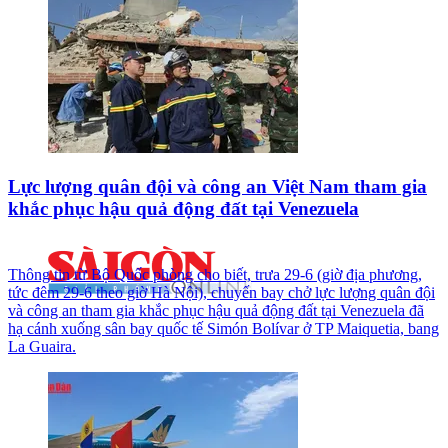
Lực lượng quân đội và công an Việt Nam tham gia
khắc phục hậu quả động đất tại Venezuela
Thông tin từ Bộ Quốc phòng cho biết, trưa 29-6 (giờ địa phương,
tức đêm 29-6 theo giờ Hà Nội), chuyến bay chở lực lượng quân đội
và công an tham gia khắc phục hậu quả động đất tại Venezuela đã
hạ cánh xuống sân bay quốc tế Simón Bolívar ở TP Maiquetia, bang
La Guaira.