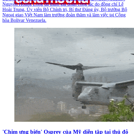
Nguyễn Hoàng Long đã tham gia đoàn công tác do đồng chí Lê
Hoài Trung, Ủy viên Bộ Chính trị, Bí thư Đảng ủy, Bộ trưởng Bộ
Ngoại giao Việt Nam làm trưởng đoàn thăm và làm việc tại Cộng
hòa Bolivar Venezuela.
'Chim ưng biển' Osprey của Mỹ diễn tập tại thủ đô