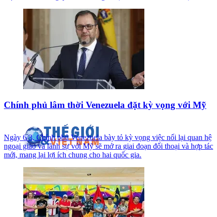
Chính phủ lâm thời Venezuela đặt kỳ vọng với Mỹ
Ngày 6/3, Chính phủ Venezuela bày tỏ kỳ vọng việc nối lại quan hệ
ngoại giao và lãnh sự với Mỹ sẽ mở ra giai đoạn đối thoại và hợp tác
mới, mang lại lợi ích chung cho hai quốc gia.