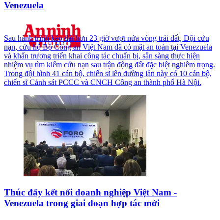
Venezuela
Sau hành trình kéo dài hơn 23 giờ vượt nửa vòng trái đất, Đội cứu
nạn, cứu hộ Bộ Công an Việt Nam đã có mặt an toàn tại Venezuela
và khẩn trương triển khai công tác chuẩn bị, sẵn sàng thực hiện
nhiệm vụ tìm kiếm cứu nạn sau trận động đất đặc biệt nghiêm trọng.
Trong đội hình 41 cán bộ, chiến sĩ lên đường lần này có 10 cán bộ,
chiến sĩ Cảnh sát PCCC và CNCH Công an thành phố Hà Nội.
Thúc đẩy kết nối doanh nghiệp Việt Nam -
Venezuela trong giai đoạn hợp tác mới