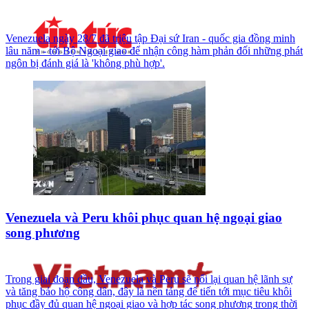
Venezuela ngày 28/7 đã triệu tập Đại sứ Iran - quốc gia đồng minh
lâu năm - tới Bộ Ngoại giao để nhận công hàm phản đối những phát
ngôn bị đánh giá là 'không phù hợp'.
Venezuela và Peru khôi phục quan hệ ngoại giao
song phương
Trong giai đoạn đầu, Venezuela và Peru sẽ nối lại quan hệ lãnh sự
và tăng bảo hộ công dân, đây là nền tảng để tiến tới mục tiêu khôi
phục đầy đủ quan hệ ngoại giao và hợp tác song phương trong thời