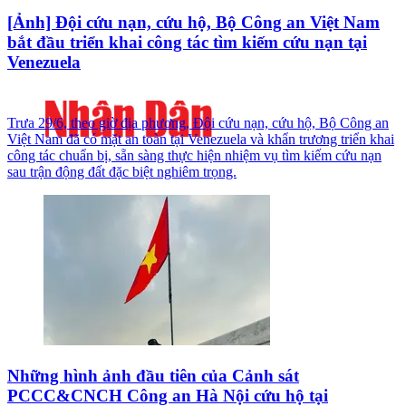
[Ảnh] Đội cứu nạn, cứu hộ, Bộ Công an Việt Nam
bắt đầu triển khai công tác tìm kiếm cứu nạn tại
Venezuela
Trưa 29/6, theo giờ địa phương, Đội cứu nạn, cứu hộ, Bộ Công an
Việt Nam đã có mặt an toàn tại Venezuela và khẩn trương triển khai
công tác chuẩn bị, sẵn sàng thực hiện nhiệm vụ tìm kiếm cứu nạn
sau trận động đất đặc biệt nghiêm trọng.
Những hình ảnh đầu tiên của Cảnh sát
PCCC&CNCH Công an Hà Nội cứu hộ tại