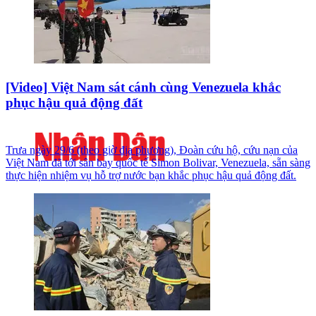
[Video] Việt Nam sát cánh cùng Venezuela khắc
phục hậu quả động đất
Trưa ngày 29/6 (theo giờ địa phương), Đoàn cứu hộ, cứu nạn của
Việt Nam đã tới sân bay quốc tế Simon Bolivar, Venezuela, sẵn sàng
thực hiện nhiệm vụ hỗ trợ nước bạn khắc phục hậu quả động đất.