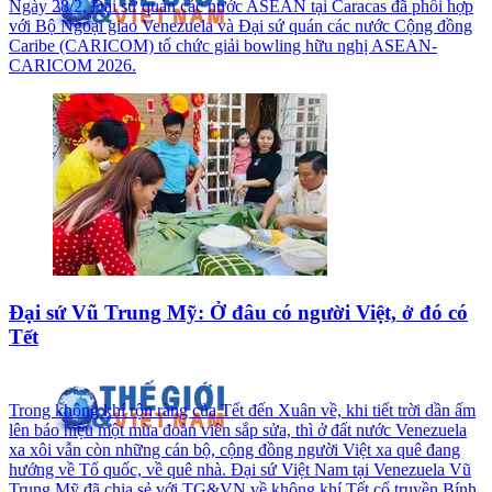
Ngày 28/2, Đại sứ quán các nước ASEAN tại Caracas đã phối hợp
với Bộ Ngoại giao Venezuela và Đại sứ quán các nước Cộng đồng
Caribe (CARICOM) tổ chức giải bowling hữu nghị ASEAN-
CARICOM 2026.
Đại sứ Vũ Trung Mỹ: Ở đâu có người Việt, ở đó có
Tết
Trong không khí rộn ràng của Tết đến Xuân về, khi tiết trời dần ấm
lên báo hiệu một mùa đoàn viên sắp sửa, thì ở đất nước Venezuela
xa xôi vẫn còn những cán bộ, cộng đồng người Việt xa quê đang
hướng về Tổ quốc, về quê nhà. Đại sứ Việt Nam tại Venezuela Vũ
Trung Mỹ đã chia sẻ với TG&VN về không khí Tết cổ truyền Bính