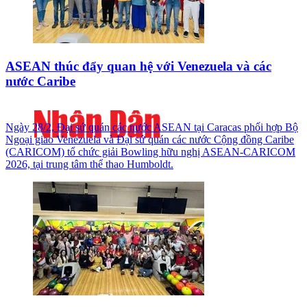
ASEAN thúc đẩy quan hệ với Venezuela và các
nước Caribe
Ngày 28/2, Đại sứ quán các nước ASEAN tại Caracas phối hợp Bộ
Ngoại giao Venezuela và Đại sứ quán các nước Cộng đồng Caribe
(CARICOM) tổ chức giải Bowling hữu nghị ASEAN-CARICOM
2026, tại trung tâm thể thao Humboldt.