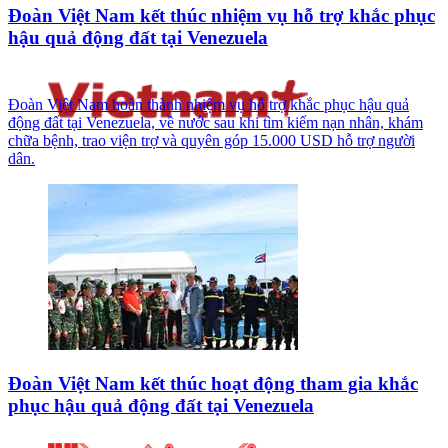
Đoàn Việt Nam kết thúc nhiệm vụ hỗ trợ khắc phục
hậu quả động đất tại Venezuela
Đoàn Việt Nam hoàn thành nhiệm vụ hỗ trợ khắc phục hậu quả
động đất tại Venezuela, về nước sau khi tìm kiếm nạn nhân, khám
chữa bệnh, trao viện trợ và quyên góp 15.000 USD hỗ trợ người
dân.
Đoàn Việt Nam kết thúc hoạt động tham gia khắc
phục hậu quả động đất tại Venezuela