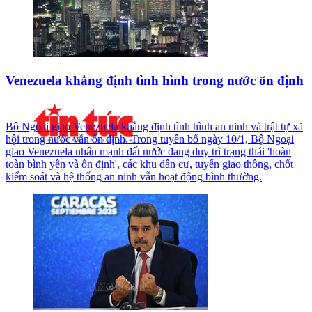
Venezuela khẳng định tình hình trong nước ổn định
Bộ Ngoại giao Venezuela khẳng định tình hình an ninh và trật tự xã
hội trong nước vẫn ổn định. Trong tuyên bố ngày 10/1, Bộ Ngoại
giao Venezuela nhấn mạnh đất nước đang duy trì trạng thái 'hoàn
toàn bình yên và ổn định', các khu dân cư, tuyến giao thông, chốt
kiểm soát và hệ thống an ninh vẫn hoạt động bình thường.