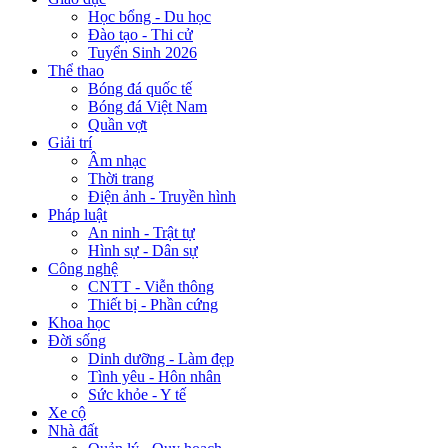
Học bổng - Du học
Đào tạo - Thi cử
Tuyển Sinh 2026
Thể thao
Bóng đá quốc tế
Bóng đá Việt Nam
Quần vợt
Giải trí
Âm nhạc
Thời trang
Điện ảnh - Truyền hình
Pháp luật
An ninh - Trật tự
Hình sự - Dân sự
Công nghệ
CNTT - Viễn thông
Thiết bị - Phần cứng
Khoa học
Đời sống
Dinh dưỡng - Làm đẹp
Tình yêu - Hôn nhân
Sức khỏe - Y tế
Xe cộ
Nhà đất