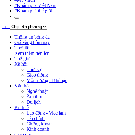
#Khám phá Việt Nam
#Khám phá thế giới
Tin
Thông tin bóng đá
Giá vàng hôm nay
Thời tiết
Xem thêm tiện ích
Thế giới
Xã hội
Thời sự
Giao thông
Môi trường - Khí hậu
Văn hóa
Nghệ thuật
Ẩm thực
Du lịch
Kinh tế
Lao động - Việc làm
Tài chính
Chứng khoán
Kinh doanh
Giáo dục