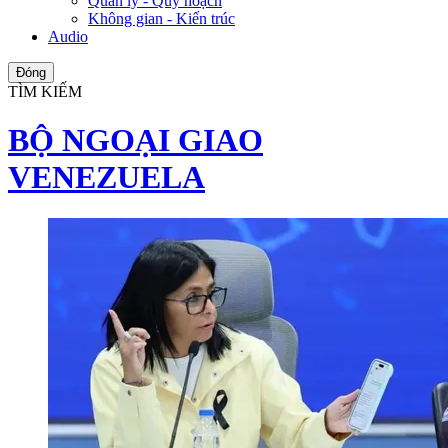
Quản lý - Quy hoạch
Không gian - Kiến trúc
Audio
Đóng
TÌM KIẾM
BỘ NGOẠI GIAO
VENEZUELA