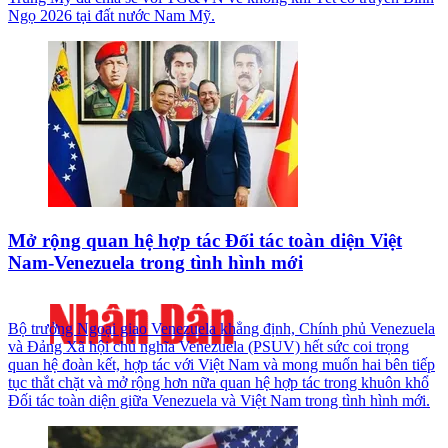
Ngọ 2026 tại đất nước Nam Mỹ.
Mở rộng quan hệ hợp tác Đối tác toàn diện Việt
Nam-Venezuela trong tình hình mới
Bộ trưởng Ngoại giao Venezuela khẳng định, Chính phủ Venezuela
và Đảng Xã hội chủ nghĩa Venezuela (PSUV) hết sức coi trọng
quan hệ đoàn kết, hợp tác với Việt Nam và mong muốn hai bên tiếp
tục thắt chặt và mở rộng hơn nữa quan hệ hợp tác trong khuôn khổ
Đối tác toàn diện giữa Venezuela và Việt Nam trong tình hình mới.