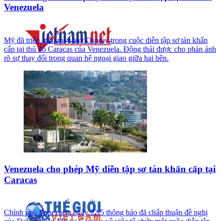
Venezuela
Mỹ đã triển khai máy bay Osprey trong cuộc diễn tập sơ tán khẩn
cấp tại thủ đô Caracas của Venezuela. Động thái được cho phản ánh
rõ sự thay đổi trong quan hệ ngoại giao giữa hai bên.
Venezuela cho phép Mỹ diễn tập sơ tán khẩn cấp tại
Caracas
Chính phủ Venezuela ngày 22/5 thông báo đã chấp thuận đề nghị