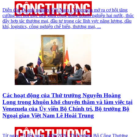
Diễn đàn Doanh nghiệp Việt Nam - Venezuela mở ra cơ hội tăng
cường kết nối trực tiếp giữa cộng đồng doanh nghiệp hai nước, thúc
đẩy hợp tác thương mại, đầu tư trong các lĩnh vực năng lượng, dầu
khí, logistics, công nghiệp chế biến, thương mại, ...
Các hoạt động của Thứ trưởng Nguyễn Hoàng
Long trong khuôn khổ chuyến thăm và làm việc tại
Venezuela của Ủy viên Bộ Chính trị, Bộ trưởng Bộ
Ngoại giao Việt Nam Lê Hoài Trung
Từ ngày 23 đến ngày 24/06/2026, Thứ trưởng Bộ Công Thương