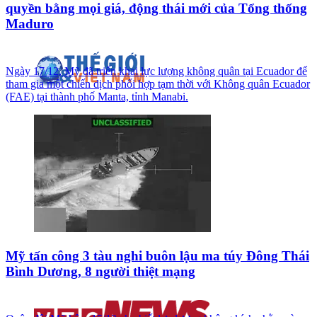
quyền bằng mọi giá, động thái mới của Tổng thống
Maduro
Ngày 17/12, Mỹ đã triển khai lực lượng không quân tại Ecuador để
tham gia một chiến dịch phối hợp tạm thời với Không quân Ecuador
(FAE) tại thành phố Manta, tỉnh Manabi.
Mỹ tấn công 3 tàu nghi buôn lậu ma túy Đông Thái
Bình Dương, 8 người thiệt mạng