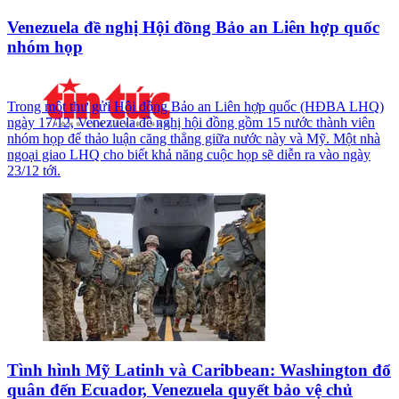
Venezuela đề nghị Hội đồng Bảo an Liên hợp quốc
nhóm họp
Trong một thư gửi Hội đồng Bảo an Liên hợp quốc (HĐBA LHQ)
ngày 17/12, Venezuela đề nghị hội đồng gồm 15 nước thành viên
nhóm họp để thảo luận căng thẳng giữa nước này và Mỹ. Một nhà
ngoại giao LHQ cho biết khả năng cuộc họp sẽ diễn ra vào ngày
23/12 tới.
Tình hình Mỹ Latinh và Caribbean: Washington đổ
quân đến Ecuador, Venezuela quyết bảo vệ chủ