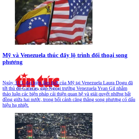
Mỹ và Venezuela thúc đẩy lộ trình đối thoại song
phương
Ngày 31/1, đại biện lâm thời của Mỹ tại Venezuela Laura Dogu đã
tới thủ đô Caracas, gặp Ngoại trưởng Venezuela Yvan Gil nhằm
thảo luận các biện pháp cải thiện quan hệ và giải quyết những bất
đồng giữa hai nước, trong bối cảnh căng thẳng song phương có dấu
hiệu hạ nhiệt.