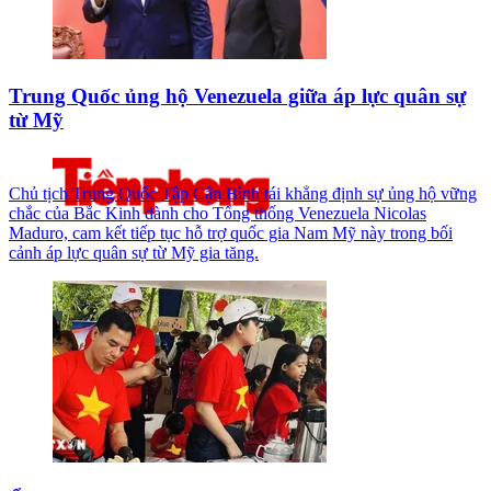
Trung Quốc ủng hộ Venezuela giữa áp lực quân sự
từ Mỹ
Chủ tịch Trung Quốc Tập Cận Bình tái khẳng định sự ủng hộ vững
chắc của Bắc Kinh dành cho Tổng thống Venezuela Nicolas
Maduro, cam kết tiếp tục hỗ trợ quốc gia Nam Mỹ này trong bối
cảnh áp lực quân sự từ Mỹ gia tăng.