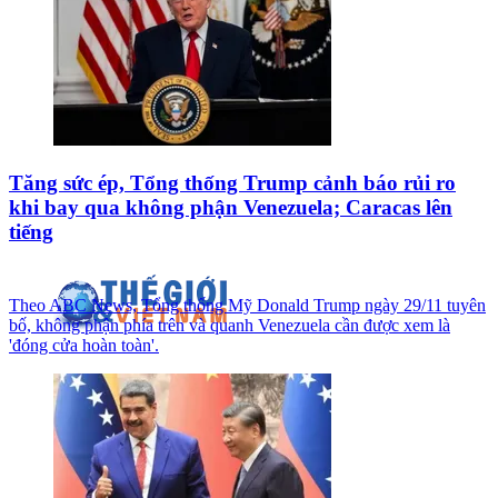
Tăng sức ép, Tổng thống Trump cảnh báo rủi ro
khi bay qua không phận Venezuela; Caracas lên
tiếng
Theo ABC News, Tổng thống Mỹ Donald Trump ngày 29/11 tuyên
bố, không phận phía trên và quanh Venezuela cần được xem là
'đóng cửa hoàn toàn'.