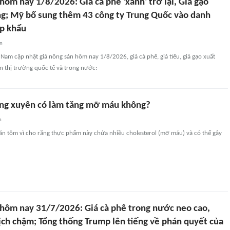
hôm nay 1/8/2026: Giá cà phê 'xanh' trở lại, Giá gạo
ng; Mỹ bổ sung thêm 43 công ty Trung Quốc vào danh
p khẩu
an
t Nam cập nhật giá nông sản hôm nay 1/8/2026, giá cà phê, giá tiêu, giá gạo xuất
ên thị trường quốc tế và trong nước:
ng xuyên có làm tăng mỡ máu không?
n
 ăn tôm vì cho rằng thực phẩm này chứa nhiều cholesterol (mỡ máu) và có thể gây
 hôm nay 31/7/2026: Giá cà phê trong nước neo cao,
ịch chậm; Tổng thống Trump lên tiếng về phán quyết của