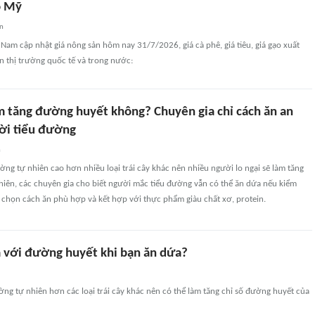
o Mỹ
an
t Nam cập nhật giá nông sản hôm nay 31/7/2026, giá cà phê, giá tiêu, giá gạo xuất
ên thị trường quốc tế và trong nước:
m tăng đường huyết không? Chuyên gia chỉ cách ăn an
ời tiểu đường
n
g tự nhiên cao hơn nhiều loại trái cây khác nên nhiều người lo ngại sẽ làm tăng
hiên, các chuyên gia cho biết người mắc tiểu đường vẫn có thể ăn dứa nếu kiểm
 chọn cách ăn phù hợp và kết hợp với thực phẩm giàu chất xơ, protein.
ra với đường huyết khi bạn ăn dứa?
g tự nhiên hơn các loại trái cây khác nên có thể làm tăng chỉ số đường huyết của