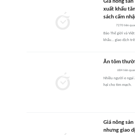
Giá nông sản 
xuất khẩu tă
sách cấm nhậ
7270
liên qu
Báo Thế giới và Việ
khẩu... giao dịch tr
Ăn tôm thườ
684
liên qua
Nhiều người e ngại
hại cho tim mạch.
Giá nông sản
nhưng giao d