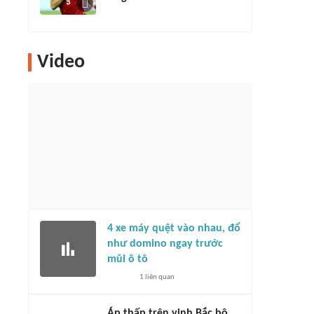
Video
4 xe máy quệt vào nhau, đổ
như domino ngay trước
mũi ô tô
1
liên quan
Áp thấp trên vịnh Bắc bộ