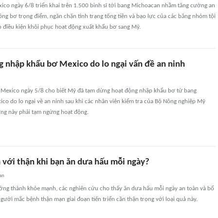
co ngày 6/8 triển khai trên 1.500 binh sĩ tới bang Michoacan nhằm tăng cường an
rồng bơ trọng điểm, ngăn chặn tình trạng tống tiền và bạo lực của các băng nhóm tội
o điều kiện khôi phục hoạt động xuất khẩu bơ sang Mỹ.
 nhập khẩu bơ Mexico do lo ngại vấn đề an ninh
 Mexico ngày 5/8 cho biết Mỹ đã tạm dừng hoạt động nhập khẩu bơ từ bang
co do lo ngại về an ninh sau khi các nhân viên kiểm tra của Bộ Nông nghiệp Mỹ
ơng này phải tạm ngừng hoạt động.
a với thận khi bạn ăn dưa hấu mỗi ngày?
an
ưởng thành khỏe mạnh, các nghiên cứu cho thấy ăn dưa hấu mỗi ngày an toàn và bổ
gười mắc bệnh thận mạn giai đoạn tiến triển cần thận trọng với loại quả này.