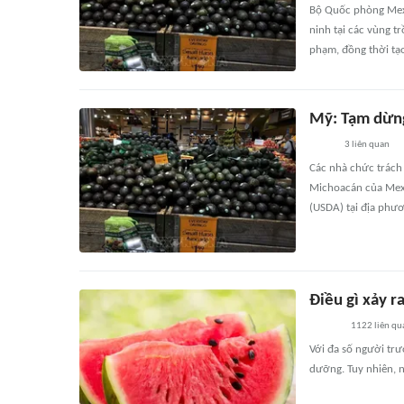
Bộ Quốc phòng Mexi
ninh tại các vùng t
phạm, đồng thời tạ
Mỹ: Tạm dừng
3
liên quan
Các nhà chức trách
Michoacán của Mexi
(USDA) tại địa phư
Điều gì xảy r
1122
liên qu
Với đa số người tr
dưỡng. Tuy nhiên, n