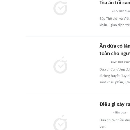
Tòa án tối ca
2377
liên qu
Báo Thế giới và Việ
khẩu... giao dịch tr
Ăn dứa có là
toàn cho ngư
1524
liên qua
Dứa chứa lượng đườn
đường huyết. Tuy n
soát khẩu phần, lựa
Điều gì xảy 
4
liên quan
Dứa chứa nhiều đườn
bạn.