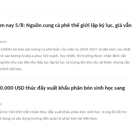
m nay 5/8: Nguồn cung cà phê thế giới lập kỷ lục, giá vẫn
 quan
(USDA) dự báo sản lượng cà phê toàn cầu niên vụ 2026-2027 sẽ đạt mức cao nhất
nhờ sản lượng Arabica phục hồi mạnh. Tuy nhiên, thị trường được nhận định vẫn
g khi nhu cầu tiêu thụ tiếp tục lập kỷ lục và lượng tồn kho dù cải thiện nhưng vẫn
 bình dài hạn.
00.000 USD thúc đẩy xuất khẩu phân bón sinh học sang
an
ài trợ 500.000 USD nhằm thúc đẩy xuất khẩu phân bón sinh học, trong đó hỗ trợ
sử dụng và xây dựng hướng dẫn quản lý phân bón tại Việt Nam.