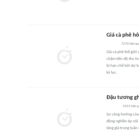
Giá cà phê hô
7270
liên q
Giá cà phê thế giới 
chậm tiến độ thu ho
bị hạn chế bởi dự 
kỷ lục.
Đậu tương gh
3331
liên 
Sự cộng hưởng của 3
động nghiền ép nội 
tăng giá trong tuần 