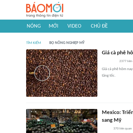
NÓNG
MỚI
VIDEO
CHỦ ĐỀ
TÌM KIẾM
BỘ NÔNG NGHIỆP MỸ
Giá cà phê h
2377
liên
Giá cà phê hôm nay 
tăng tốc.
Mexico: Triển
sang Mỹ
370
liên quan