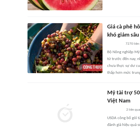
Giá cà phê hô
khó giảm sâu
7270
liên
Bộ Nông nghiệp Mỹ 
từ trước đến nay, 
chưa thực sự dư cun
thấp hơn mức trung
Mỹ tài trợ 5
Việt Nam
2
liên qu
USDA công bố gói t
đánh giá hiệu quả 