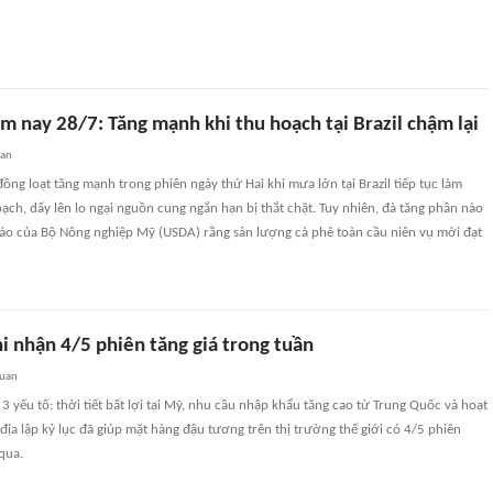
m nay 28/7: Tăng mạnh khi thu hoạch tại Brazil chậm lại
uan
đồng loạt tăng mạnh trong phiên ngày thứ Hai khi mưa lớn tại Brazil tiếp tục làm
ạch, dấy lên lo ngại nguồn cung ngắn hạn bị thắt chặt. Tuy nhiên, đà tăng phần nào
báo của Bộ Nông nghiệp Mỹ (USDA) rằng sản lượng cà phê toàn cầu niên vụ mới đạt
i nhận 4/5 phiên tăng giá trong tuần
quan
 yếu tố: thời tiết bất lợi tại Mỹ, nhu cầu nhập khẩu tăng cao từ Trung Quốc và hoạt
địa lập kỷ lục đã giúp mặt hàng đậu tương trên thị trường thế giới có 4/5 phiên
qua.