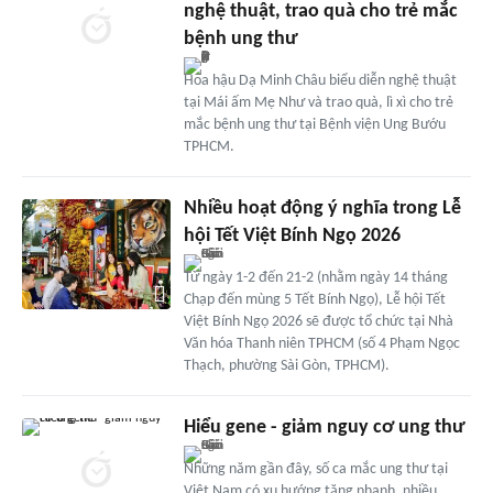
nghệ thuật, trao quà cho trẻ mắc
bệnh ung thư
Hoa hậu Dạ Minh Châu biểu diễn nghệ thuật
tại Mái ấm Mẹ Như và trao quà, lì xì cho trẻ
mắc bệnh ung thư tại Bệnh viện Ung Bướu
TPHCM.
Nhiều hoạt động ý nghĩa trong Lễ
hội Tết Việt Bính Ngọ 2026
Từ ngày 1-2 đến 21-2 (nhằm ngày 14 tháng
Chạp đến mùng 5 Tết Bính Ngọ), Lễ hội Tết
Việt Bính Ngọ 2026 sẽ được tổ chức tại Nhà
Văn hóa Thanh niên TPHCM (số 4 Phạm Ngọc
Thạch, phường Sài Gòn, TPHCM).
Hiểu gene - giảm nguy cơ ung thư
Những năm gần đây, số ca mắc ung thư tại
Việt Nam có xu hướng tăng nhanh, nhiều