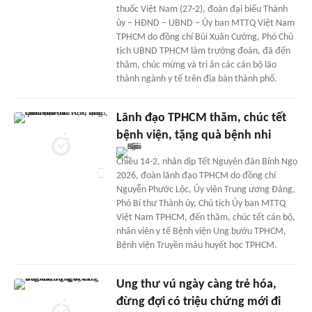
thuốc Việt Nam (27-2), đoàn đại biểu Thành
ủy – HĐND – UBND – Ủy ban MTTQ Việt Nam
TPHCM do đồng chí Bùi Xuân Cường, Phó Chủ
tịch UBND TPHCM làm trưởng đoàn, đã đến
thăm, chúc mừng và tri ân các cán bộ lão
thành ngành y tế trên địa bàn thành phố.
Lãnh đạo TPHCM thăm, chúc tết
bệnh viện, tặng quà bệnh nhi
Chiều 14-2, nhân dịp Tết Nguyên đán Bính Ngọ
2026, đoàn lãnh đạo TPHCM do đồng chí
Nguyễn Phước Lộc, Ủy viên Trung ương Đảng,
Phó Bí thư Thành ủy, Chủ tịch Ủy ban MTTQ
Việt Nam TPHCM, đến thăm, chúc tết cán bộ,
nhân viên y tế Bệnh viện Ung bướu TPHCM,
Bệnh viện Truyền máu huyết học TPHCM.
Ung thư vú ngày càng trẻ hóa,
đừng đợi có triệu chứng mới đi