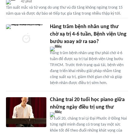
42 phút
Tần suất mắc và tử vong do ung thư vú đã tăng không ngừng trong 15
năm qua và được dự báo sẽ tiếp tục gia tăng trong nhiều thập kỷ tới.
Hàng trăm bệnh nhân ung thư
chờ xạ trị 4-6 tuần, Bệnh viện Ung
bướu xoay xở ra sao?
Hàng trăm bệnh nhân ung thư phải chờ 4-6
tuần để được xạ trị tại Bệnh viện Ung bướu
TP.HCM. Trước tình trạng quá tải, bệnh viện
đang triển khai nhiều giải pháp nhằm tăng
công suất xạ trị, giảm thời gian chờ và giúp
bệnh nhân được điều trị sớm hơn.
Chàng trai 20 tuổi học piano giữa
những ngày điều trị ung thư
Ở tuổi 20, chàng trai Lý Đại Phước ở Đồng Nai
từng nghĩ mình đang có trong tay một sức
khỏe tốt để theo đuổi những khát vọng của