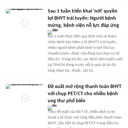
Sau 1 tuần triển khai 'nới' quyền
lợi BHYT trái tuyến: Người bệnh
mừng, bệnh viện nỗ lực đáp ứng
Sau 1 tuần thực hiện quy định mới về khám
chữa bệnh bảo hiểm y tế (BHYT) trái tuyến,
nhiều người bệnh phấn khởi vì bớt thủ tục
chuyển tuyến, được chủ động lựa chọn cơ sở
điều trị. Trong khi đó, các bệnh viện tuyến cuối
tại TPHCM đứng trước nỗi lo quá tải dù đã
tăng nhân lực, thuốc, vật tư.
Đề xuất mở rộng thanh toán BHYT
với chụp PET/CT cho nhiều bệnh
ung thư phổ biến
Theo đề xuất của Bộ Y tế, nhiều dịch vụ kỹ
thuật y tế được mở rộng điều kiện thanh toán
BHYT, đặc biệt là chụp PET/CT trong điều trị,