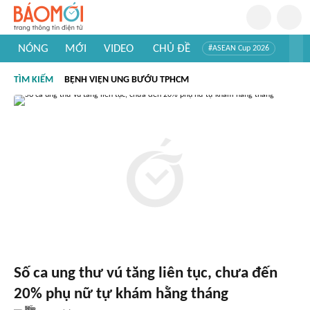
NÓNG
MỚI
VIDEO
CHỦ ĐỀ
#ASEAN Cup 2026
#Trí tuệ nhân tạo
#Mỹ - Iran
#Khám phá Việt Nam
TÌM KIẾM
BỆNH VIỆN UNG BƯỚU TPHCM
#Khám phá thế giới
Số ca ung thư vú tăng liên tục, chưa đến
20% phụ nữ tự khám hằng tháng