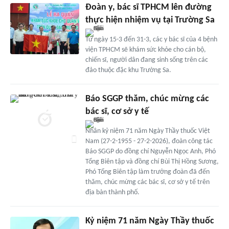
Đoàn y, bác sĩ TPHCM lên đường
thực hiện nhiệm vụ tại Trường Sa
Từ ngày 15-3 đến 31-3, các y bác sĩ của 4 bệnh
viện TPHCM sẽ khám sức khỏe cho cán bộ,
chiến sĩ, người dân đang sinh sống trên các
đảo thuộc đặc khu Trường Sa.
Báo SGGP thăm, chúc mừng các
bác sĩ, cơ sở y tế
Nhân kỷ niệm 71 năm Ngày Thầy thuốc Việt
Nam (27-2-1955 - 27-2-2026), đoàn công tác
Báo SGGP do đồng chí Nguyễn Ngọc Anh, Phó
Tổng Biên tập và đồng chí Bùi Thị Hồng Sương,
Phó Tổng Biên tập làm trưởng đoàn đã đến
thăm, chúc mừng các bác sĩ, cơ sở y tế trên
địa bàn thành phố.
Kỷ niệm 71 năm Ngày Thầy thuốc