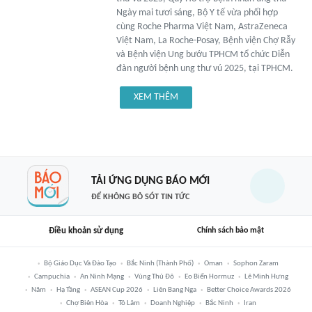
Ngày mai tươi sáng, Bộ Y tế vừa phối hợp
cùng Roche Pharma Việt Nam, AstraZeneca
Việt Nam, La Roche-Posay, Bệnh viện Chợ Rẫy
và Bệnh viện Ung bướu TPHCM tổ chức Diễn
đàn người bệnh ung thư vú 2025, tại TPHCM.
XEM THÊM
TẢI ỨNG DỤNG BÁO MỚI
ĐỂ KHÔNG BỎ SÓT TIN TỨC
Điều khoản sử dụng
Chính sách bảo mật
Bộ Giáo Dục Và Đào Tạo
Bắc Ninh (thành Phố)
Oman
Sophon Zaram
Campuchia
An Ninh Mạng
Vùng Thủ Đô
Eo Biển Hormuz
Lê Minh Hưng
Năm
Hạ Tầng
ASEAN Cup 2026
Liên Bang Nga
Better Choice Awards 2026
Chợ Biên Hòa
Tô Lâm
Doanh Nghiệp
Bắc Ninh
Iran