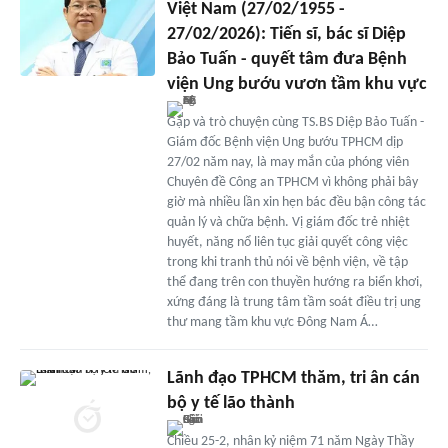
Việt Nam (27/02/1955 -
27/02/2026): Tiến sĩ, bác sĩ Diệp
Bảo Tuấn - quyết tâm đưa Bệnh
viện Ung bướu vươn tầm khu vực
Gặp và trò chuyện cùng TS.BS Diệp Bảo Tuấn -
Giám đốc Bệnh viện Ung bướu TPHCM dịp
27/02 năm nay, là may mắn của phóng viên
Chuyên đề Công an TPHCM vì không phải bây
giờ mà nhiều lần xin hẹn bác đều bận công tác
quản lý và chữa bệnh. Vị giám đốc trẻ nhiệt
huyết, năng nổ liên tục giải quyết công việc
trong khi tranh thủ nói về bệnh viện, về tập
thể đang trên con thuyền hướng ra biển khơi,
xứng đáng là trung tâm tầm soát điều trị ung
thư mang tầm khu vực Đông Nam Á…
Lãnh đạo TPHCM thăm, tri ân cán
bộ y tế lão thành
Chiều 25-2, nhân kỷ niệm 71 năm Ngày Thầy