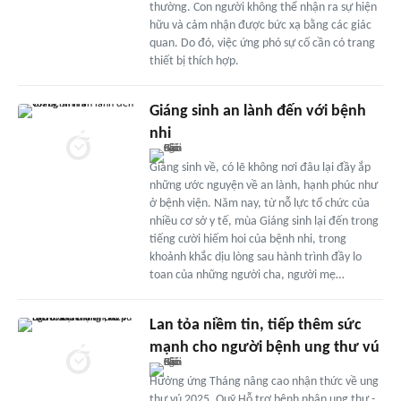
thường. Con người không thể nhận ra sự hiện
hữu và cảm nhận được bức xạ bằng các giác
quan. Do đó, việc ứng phó sự cố cần có trang
thiết bị thích hợp.
Giáng sinh an lành đến với bệnh
nhi
Giáng sinh về, có lẽ không nơi đâu lại đầy ắp
những ước nguyện về an lành, hạnh phúc như
ở bệnh viện. Năm nay, từ nỗ lực tổ chức của
nhiều cơ sở y tế, mùa Giáng sinh lại đến trong
tiếng cười hiếm hoi của bệnh nhi, trong
khoảnh khắc dịu lòng sau hành trình đầy lo
toan của những người cha, người mẹ…
Lan tỏa niềm tin, tiếp thêm sức
mạnh cho người bệnh ung thư vú
Hưởng ứng Tháng nâng cao nhận thức về ung
thư vú 2025, Quỹ Hỗ trợ bệnh nhân ung thư -