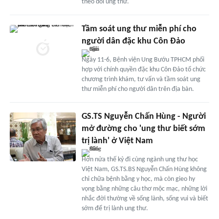
theo dõi ung thư.
Tầm soát ung thư miễn phí cho
người dân đặc khu Côn Đảo
Ngày 11-6, Bệnh viện Ung Bướu TPHCM phối
hợp với chính quyền đặc khu Côn Đảo tổ chức
chương trình khám, tư vấn và tầm soát ung
thư miễn phí cho người dân trên địa bàn.
GS.TS Nguyễn Chấn Hùng - Người
mở đường cho 'ung thư biết sớm
trị lành' ở Việt Nam
Hơn nửa thế kỷ đi cùng ngành ung thư học
Việt Nam, GS.TS.BS Nguyễn Chấn Hùng không
chỉ chữa bệnh bằng y học, mà còn gieo hy
vọng bằng những câu thơ mộc mạc, những lời
nhắc đời thường về sống lành, sống vui và biết
sớm để trị lành ung thư.