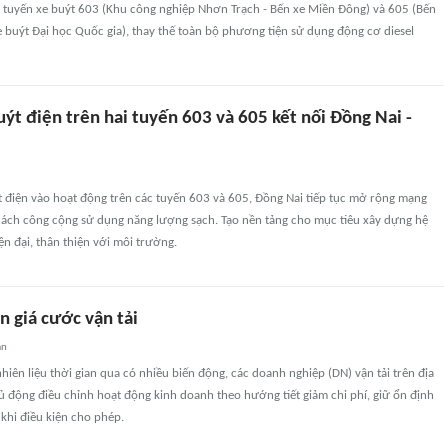
2 tuyến xe buýt 603 (Khu công nghiệp Nhơn Trạch - Bến xe Miền Đông) và 605 (Bến
e buýt Đại học Quốc gia), thay thế toàn bộ phương tiện sử dụng động cơ diesel
ýt điện trên hai tuyến 603 và 605 kết nối Đồng Nai -
t điện vào hoạt động trên các tuyến 603 và 605, Đồng Nai tiếp tục mở rộng mạng
khách công cộng sử dụng năng lượng sạch. Tạo nền tảng cho mục tiêu xây dựng hệ
ện đại, thân thiện với môi trường.
n giá cước vận tải
an
nhiên liệu thời gian qua có nhiều biến động, các doanh nghiệp (DN) vận tải trên địa
 động điều chỉnh hoạt động kinh doanh theo hướng tiết giảm chi phí, giữ ổn định
khi điều kiện cho phép.