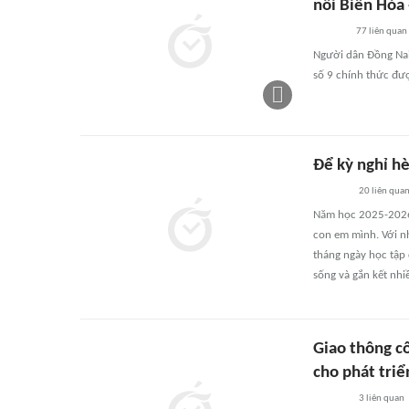
nối Biên Hòa
77
liên quan
Người dân Đồng Nai 
số 9 chính thức đượ
Để kỳ nghỉ hè
20
liên qua
Năm học 2025-2026 đ
con em mình. Với nh
tháng ngày học tập 
sống và gắn kết nhi
Giao thông c
cho phát triể
3
liên quan