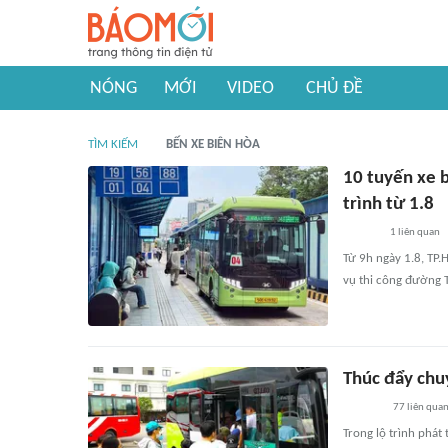
NÓNG
MỚI
VIDEO
CHỦ ĐỀ
TÌM KIẾM
BẾN XE BIÊN HÒA
10 tuyến xe 
trình từ 1.8
1
liên quan
Từ 9h ngày 1.8, TP.
vụ thi công đường 
Thúc đẩy chu
77
liên qua
Trong lộ trình phát