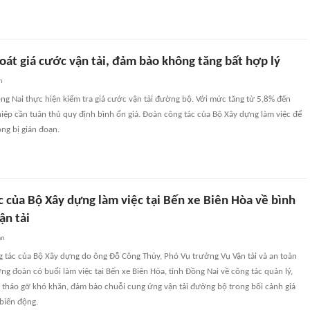
oát giá cước vận tải, đảm bảo không tăng bất hợp lý
n
ng Nai thực hiện kiểm tra giá cước vận tải đường bộ. Với mức tăng từ 5,8% đến
ệp cần tuân thủ quy định bình ổn giá. Đoàn công tác của Bộ Xây dựng làm việc để
ng bị gián đoạn.
 của Bộ Xây dựng làm việc tại Bến xe Biên Hòa về bình
ận tải
an
g tác của Bộ Xây dựng do ông Đỗ Công Thủy, Phó Vụ trưởng Vụ Vận tải và an toàn
ng đoàn có buổi làm việc tại Bến xe Biên Hòa, tỉnh Đồng Nai về công tác quản lý,
à tháo gỡ khó khăn, đảm bảo chuỗi cung ứng vận tải đường bộ trong bối cảnh giá
 biến động.