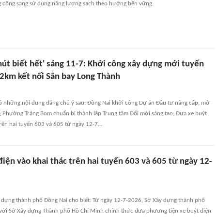
g cộng sang sử dụng năng lượng sạch theo hướng bền vững.
hút biết hết' sáng 11-7: Khởi công xây dựng mới tuyến
km kết nối Sân bay Long Thành
có những nội dung đáng chú ý sau: Đồng Nai khởi công Dự án Đầu tư nâng cấp, mở
 Phường Trảng Bom chuẩn bị thành lập Trung tâm Đổi mới sáng tạo; Đưa xe buýt
trên hai tuyến 603 và 605 từ ngày 12-7…
iện vào khai thác trên hai tuyến 603 và 605 từ ngày 12-
y dựng thành phố Đồng Nai cho biết: Từ ngày 12-7-2026, Sở Xây dựng thành phố
với Sở Xây dựng Thành phố Hồ Chí Minh chính thức đưa phương tiện xe buýt điện