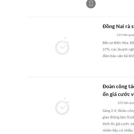
Đồng Nai rà s
123
liên qua
Bến xe Biên Hòa, Đồ
27%, các doanh nghi
đảm bảo vận tải khô
Đoàn công tác
ổn giá cước v
123
liên qu
Sáng 2-4, Đoàn côn
giao thông làm Trưở
bình ổn giá cước v
nhiên liệu có nhiều