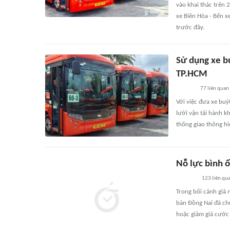
vào khai thác trên 
xe Biên Hòa - Bến x
trước đây.
Sử dụng xe bu
TP.HCM
77
liên quan
Với việc đưa xe buý
lưới vận tải hành 
thống giao thông hi
Nỗ lực bình ổ
123
liên qu
Trong bối cảnh giá 
bàn Ðồng Nai đã chủ
hoặc giảm giá cước 