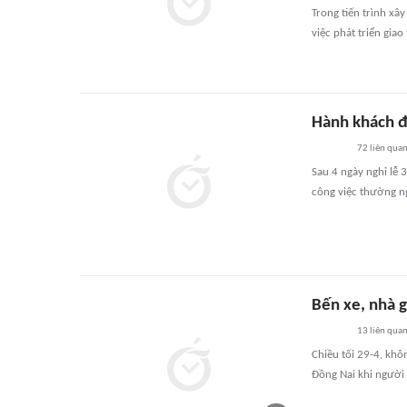
Trong tiến trình xâ
việc phát triển gia
Hành khách đi
72
liên qua
Sau 4 ngày nghỉ lễ 
công việc thường n
Bến xe, nhà g
13
liên qua
Chiều tối 29-4, khôn
Đồng Nai khi người 