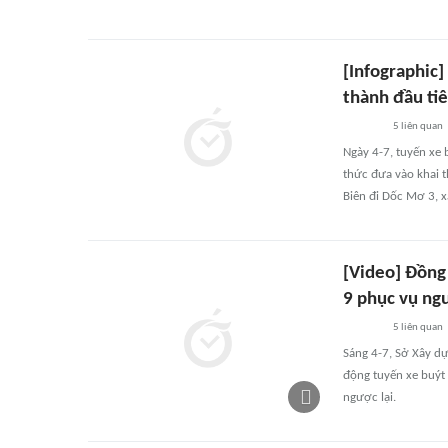
[Infographic]
thành đầu ti
5
liên quan
Ngày 4-7, tuyến xe 
thức đưa vào khai t
Biên đi Dốc Mơ 3, x
[Video] Đồng
9 phục vụ ng
5
liên quan
Sáng 4-7, Sở Xây dự
động tuyến xe buýt 
ngược lại.