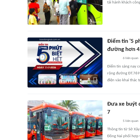
tải hành khách côn
Điểm tin '5 p
đường hơn 42
6
liên quan
Điểm tin sáng nay 
rộng đường ĐT.769;
điện vào khai thác 
Đưa xe buýt đ
7
5
liên quan
Thông tin từ Sở Xâ
Đồng Nai phối hợp 