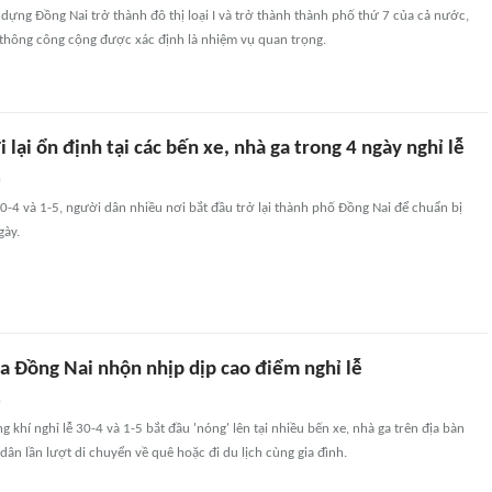
y dựng Ðồng Nai trở thành đô thị loại I và trở thành thành phố thứ 7 của cả nước,
o thông công cộng được xác định là nhiệm vụ quan trọng.
 lại ổn định tại các bến xe, nhà ga trong 4 ngày nghỉ lễ
n
30-4 và 1-5, người dân nhiều nơi bắt đầu trở lại thành phố Đồng Nai để chuẩn bị
gày.
a Đồng Nai nhộn nhịp dịp cao điểm nghỉ lễ
n
g khí nghỉ lễ 30-4 và 1-5 bắt đầu 'nóng' lên tại nhiều bến xe, nhà ga trên địa bàn
dân lần lượt di chuyển về quê hoặc đi du lịch cùng gia đình.