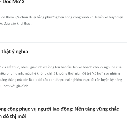
 - Dốc Mơ 3
có thêm lựa chọn đi lại bằng phương tiện công cộng xanh khi tuyến xe buýt điện
c đưa vào khai thác.
 thật ý nghĩa
n
ã kết thúc, nhiều gia đình ở Đồng Nai bắt đầu lên kế hoạch cho kỳ nghỉ hè của
iều phụ huynh, mùa hè không chỉ là khoảng thời gian để trẻ 'xả hơi' sau những
căng thẳng mà còn là dịp để các con được trải nghiệm thực tế, rèn luyện kỹ năng
ều hơn với gia đình.
ông cộng phục vụ người lao động: Nền tảng vững chắc
n đô thị mới