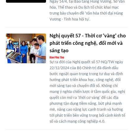
Ngày 14/4, tại Bảo tàng Hùng Vương, Sở Văn
hóa, Thể thao và Du lịch tổ chức khai mạc
trưng bày chuyên đề 'Văn hóa thời đại Hùng
Vương - Tinh hoa hội tụ'.
Nghị quyết 57 - Thời cơ 'vàng' cho
phát triển công nghệ, đổi mới và
sáng tạo
Sự ra đời của Nghị quyết số 57-NQ/TW ngày
22/12/2024 của Bộ Chính trị đã đánh dấu
bước ngoặt quan trọng trong tư duy và định
hướng phát triển khoa học, công nghệ, đổi
mới sáng tạo và chuyển đổi số. Không chỉ
mang ý nghĩa chiến lược ở tầm quốc gia, nghị
quyết còn mở ra 'thời cơ vàng' để các địa
phương tận dụng tiềm năng, bứt phá mạnh
mẽ, nâng cao năng lực cạnh tranh và hướng
tới phát triển bền vững trong bối cảnh kinh tế
số và cách mạng công nghiệp 4.0.