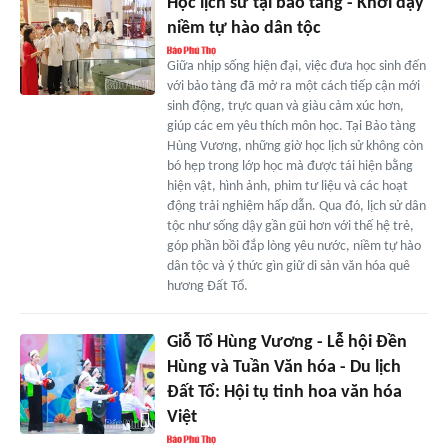
Học lịch sử tại bảo tàng - Khơi dậy
niềm tự hào dân tộc
Giữa nhịp sống hiện đại, việc đưa học sinh đến
với bảo tàng đã mở ra một cách tiếp cận mới
sinh động, trực quan và giàu cảm xúc hơn,
giúp các em yêu thích môn học. Tại Bảo tàng
Hùng Vương, những giờ học lịch sử không còn
bó hẹp trong lớp học mà được tái hiện bằng
hiện vật, hình ảnh, phim tư liệu và các hoạt
động trải nghiệm hấp dẫn. Qua đó, lịch sử dân
tộc như sống dậy gần gũi hơn với thế hệ trẻ,
góp phần bồi đắp lòng yêu nước, niềm tự hào
dân tộc và ý thức gìn giữ di sản văn hóa quê
hương Đất Tổ.
Giỗ Tổ Hùng Vương - Lễ hội Đền
Hùng và Tuần Văn hóa - Du lịch
Đất Tổ: Hội tụ tinh hoa văn hóa
Việt