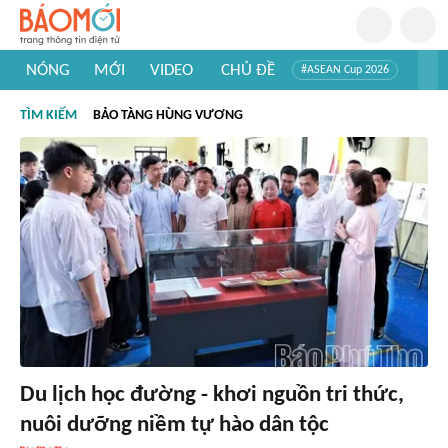
NÓNG
MỚI
VIDEO
CHỦ ĐỀ
#ASEAN Cup 2026
#Trí tuệ nhân tạo
#Mỹ - Iran
#Khám phá Việt Nam
TÌM KIẾM
BẢO TÀNG HÙNG VƯƠNG
#Khám phá thế giới
Du lịch học đường - khơi nguồn tri thức,
nuôi dưỡng niềm tự hào dân tộc