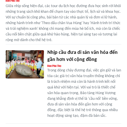
Giữa nhịp sống hiện đại, các tour du lịch học đường đưa học sinh rời khỏi
những trang sách khô khan để chạm tay vào thực tế, lịch sử và khoa học.
Với sự chuẩn bị công phu, bài bản từ các nhà quản lý và đơn vị lữ hành,
những hành trình như 'Theo dấu chân Vua Hùng' hay 'Hành trình tri thức
và trải nghiệm xanh' không chỉ mang đến mùa hè bổ ích, mà còn là chiếc
cầu nối bền chặt giữa quá khứ hào hùng, hiện tại sáng tạo và tương lai
rộng mở dành cho thế hệ trẻ.
Nhịp cầu đưa di sản văn hóa đến
gần hơn với cộng đồng
Trong dòng chảy đương đại, việc gìn giữ và lan
tỏa các giá trị văn hóa truyền thống không chỉ
là trách nhiệm mà còn là hành trình kết nối
quá khứ với hiện tại. Với vai trò là thiết chế
văn hóa quan trọng, Bảo tàng Hùng Vương
đang khẳng định vị thế là 'cầu nối' bền vững,
đưa di sản văn hóa đến gần hơn với cộng
đồng, đặc biệt là thế hệ trẻ thông qua nhiều
hoạt động sáng tạo, đậm đà bản sắc.