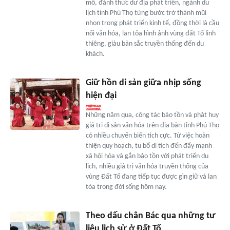
mô, đánh thức dư địa phát triển, ngành du
lịch tỉnh Phú Thọ từng bước trở thành mũi
nhọn trong phát triển kinh tế, đồng thời là cầu
nối văn hóa, lan tỏa hình ảnh vùng đất Tổ linh
thiêng, giàu bản sắc truyền thống đến du
khách.
Giữ hồn di sản giữa nhịp sống
hiện đại
Những năm qua, công tác bảo tồn và phát huy
giá trị di sản văn hóa trên địa bàn tỉnh Phú Thọ
có nhiều chuyển biến tích cực. Từ việc hoàn
thiện quy hoạch, tu bổ di tích đến đẩy mạnh
xã hội hóa và gắn bảo tồn với phát triển du
lịch, nhiều giá trị văn hóa truyền thống của
vùng Đất Tổ đang tiếp tục được gìn giữ và lan
tỏa trong đời sống hôm nay.
Theo dấu chân Bác qua những tư
liệu lịch sử ở Đất Tổ