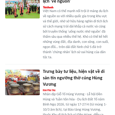
lịch 'về nguồn'
Việt Nam có thế mạnh nổi trội ở mảng du lịch
về nguồn so với nhiều quốc gia trong khu vực
và thế giới, nhờ sở hữu hàng nghìn di tích lịch
sử cách mạng trải dài khắp cả nước và cũng
bởi truyền thống 'uống nước nhớ nguồn' đã
thấm sâu qua nhiều thế hệ. Khó có thể kể hết
những vùng đất, địa danh, con sông, con suối,
ngọn đồi… trên dải đất hình chữ S đã trở
thành 'chứng nhân' lịch sử oai hùng của dân
tộc ta.
Trưng bày tư liệu, hiện vật về di
sản tín ngưỡng thờ cúng Hùng
Vương
Nhân dịp Giỗ Tổ Hùng Vương - Lễ hội Đền
Hùng và Tuần Văn hóa - Du lịch Đất Tổ năm
Bính Ngọ 2026, từ ngày 17-27/4 (từ mùng 1-
10/3 âm lịch), tại Bảo tàng Hùng Vương,
thuộc Khu di tích lịch sử Đền Hùng, diễn ra