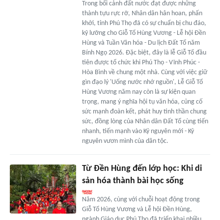
Trong bối cảnh đất nước đạt được những
thành tựu rực rỡ, Nhân dân hân hoan, phấn
khởi, tỉnh Phú Thọ đã có sự chuẩn bị chu đáo,
kỹ lưỡng cho Giỗ Tổ Hùng Vương - Lễ hội Đền
Hùng và Tuần Văn hóa - Du lịch Đất Tổ năm
Bính Ngọ 2026. Đặc biệt, đây là lễ Giỗ Tổ đầu
tiên được tổ chức khi Phú Thọ - Vĩnh Phúc -
Hòa Bình về chung một nhà. Cùng với việc giữ
gìn đạo lý 'Uống nước nhớ nguồn', Lễ Giỗ Tổ
Hùng Vương năm nay còn là sự kiện quan
trọng, mang ý nghĩa hội tụ văn hóa, củng cố
sức mạnh đoàn kết, phát huy tinh thần chung
sức, đồng lòng của Nhân dân Đất Tổ cùng tiến
nhanh, tiến mạnh vào Kỷ nguyên mới - Kỷ
nguyên vươn mình của dân tộc.
Từ Đền Hùng đến lớp học: Khi di
sản hóa thành bài học sống
Năm 2026, cùng với chuỗi hoạt động trong
Giỗ Tổ Hùng Vương và Lễ hội Đền Hùng,
ngành Giáo dục Phú Thọ đã triển khai nhiều