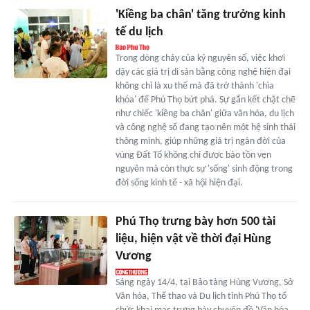
'Kiềng ba chân' tăng trưởng kinh
tế du lịch
Trong dòng chảy của kỷ nguyên số, việc khơi
dậy các giá trị di sản bằng công nghệ hiện đại
không chỉ là xu thế mà đã trở thành 'chìa
khóa' để Phú Thọ bứt phá. Sự gắn kết chặt chẽ
như chiếc 'kiềng ba chân' giữa văn hóa, du lịch
và công nghệ số đang tạo nên một hệ sinh thái
thông minh, giúp những giá trị ngàn đời của
vùng Đất Tổ không chỉ được bảo tồn vẹn
nguyên mà còn thực sự 'sống' sinh động trong
đời sống kinh tế - xã hội hiện đại.
Phú Thọ trưng bày hơn 500 tài
liệu, hiện vật về thời đại Hùng
Vương
Sáng ngày 14/4, tại Bảo tàng Hùng Vương, Sở
Văn hóa, Thể thao và Du lịch tỉnh Phú Thọ tổ