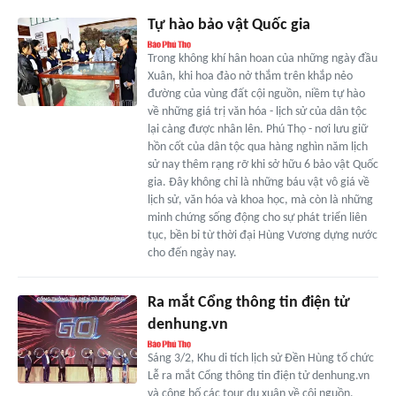
Tự hào bảo vật Quốc gia
Trong không khí hân hoan của những ngày đầu
Xuân, khi hoa đào nở thắm trên khắp nẻo
đường của vùng đất cội nguồn, niềm tự hào
về những giá trị văn hóa - lịch sử của dân tộc
lại càng được nhân lên. Phú Thọ - nơi lưu giữ
hồn cốt của dân tộc qua hàng nghìn năm lịch
sử nay thêm rạng rỡ khi sở hữu 6 bảo vật Quốc
gia. Ðây không chỉ là những báu vật vô giá về
lịch sử, văn hóa và khoa học, mà còn là những
minh chứng sống động cho sự phát triển liên
tục, bền bỉ từ thời đại Hùng Vương dựng nước
cho đến ngày nay.
Ra mắt Cổng thông tin điện tử
denhung.vn
Sáng 3/2, Khu di tích lịch sử Đền Hùng tổ chức
Lễ ra mắt Cổng thông tin điện tử denhung.vn
và công bố các tour du xuân về cội nguồn,