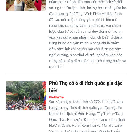
Năm 2025 đánh dấu một cột mốc lịch sử đối
với ngành Du lịch tỉnh, bởi sự hợp nhất giữa ba
địa phương Phú Thọ, Vĩnh Phúc và Hòa Bình
đã tạo nên một không gian phát triển mới
rộng lớn, đa dạng và đầy bản sắc. Với chiến
lược đầu tư bài bản và tư duy đổi mới trong
việc xây dựng sản phẩm, du lịch Đất Tổ đang
từng bước chuyển mình, không chỉ là điểm
đến tâm linh cội nguồn mà còn là trung tâm
nghỉ dưỡng, sinh thái và trải nghiệm văn hóa
đẳng cấp, hấp dẫn khách du lịch trong nước và
quốc tế.
Phú Thọ có 6 di tích quốc gia đặc
biệt
Sau sáp nhập, toàn tỉnh có 979 di tích đã xếp
hạng, trong đó 6 di tích quốc gia đặc biệt là:
Khu di tích lịch sử Đền Hùng; Tây Thiên - Tam
Đảo; Tháp Bình Sơn; Đình Thổ Tang; Cụm đình
Hương Canh; Hang Xóm Trại và Mái đá Làng
Vành; có 176 di tích quốc gia, 79 di tích cấp