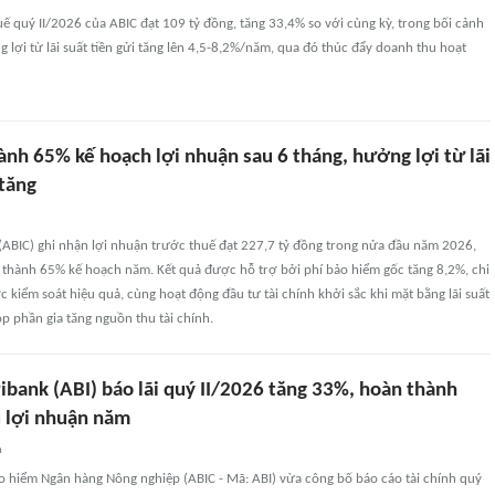
ế quý II/2026 của ABIC đạt 109 tỷ đồng, tăng 33,4% so với cùng kỳ, trong bối cảnh
lợi từ lãi suất tiền gửi tăng lên 4,5-8,2%/năm, qua đó thúc đẩy doanh thu hoạt
nh 65% kế hoạch lợi nhuận sau 6 tháng, hưởng lợi từ lãi
 tăng
(ABIC) ghi nhận lợi nhuận trước thuế đạt 227,7 tỷ đồng trong nửa đầu năm 2026,
 thành 65% kế hoạch năm. Kết quả được hỗ trợ bởi phí bảo hiểm gốc tăng 8,2%, chi
 kiểm soát hiệu quả, cùng hoạt động đầu tư tài chính khởi sắc khi mặt bằng lãi suất
góp phần gia tăng nguồn thu tài chính.
ibank (ABI) báo lãi quý II/2026 tăng 33%, hoàn thành
 lợi nhuận năm
n
o hiểm Ngân hàng Nông nghiệp (ABIC - Mã: ABI) vừa công bố báo cáo tài chính quý