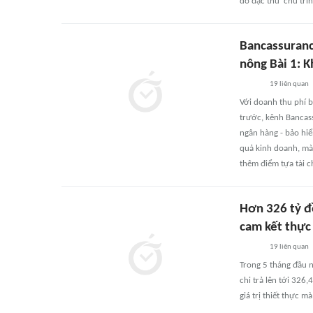
do đặc thù 'chu tr
Bancassuranc
nông Bài 1: K
19
liên quan
Với doanh thu phí 
trước, kênh Bancass
ngân hàng - bảo hiể
quả kinh doanh, mà 
thêm điểm tựa tài 
Hơn 326 tỷ đ
cam kết thực
19
liên quan
Trong 5 tháng đầu n
chi trả lên tới 326
giá trị thiết thực 