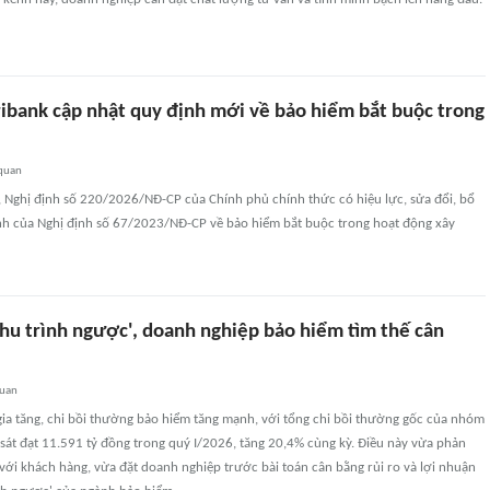
ibank cập nhật quy định mới về bảo hiểm bắt buộc trong
 quan
 Nghị định số 220/2026/NĐ-CP của Chính phủ chính thức có hiệu lực, sửa đổi, bổ
nh của Nghị định số 67/2023/NĐ-CP về bảo hiểm bắt buộc trong hoạt động xây
chu trình ngược', doanh nghiệp bảo hiểm tìm thế cân
quan
gia tăng, chi bồi thường bảo hiểm tăng mạnh, với tổng chi bồi thường gốc của nhóm
sát đạt 11.591 tỷ đồng trong quý I/2026, tăng 20,4% cùng kỳ. Điều này vừa phản
 với khách hàng, vừa đặt doanh nghiệp trước bài toán cân bằng rủi ro và lợi nhuận