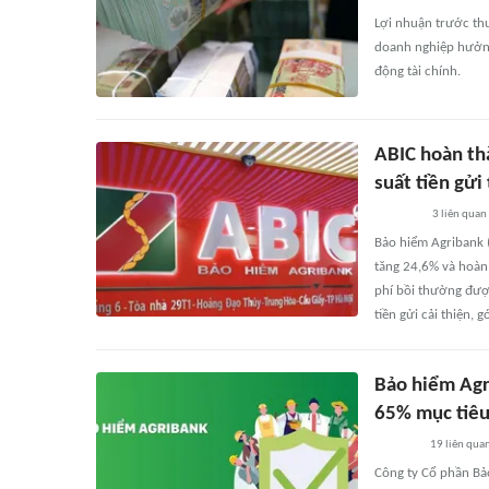
Lợi nhuận trước thu
doanh nghiệp hưởng 
động tài chính.
ABIC hoàn thà
suất tiền gửi
3
liên quan
Bảo hiểm Agribank 
tăng 24,6% và hoàn
phí bồi thường được
tiền gửi cải thiện, 
Bảo hiểm Agr
65% mục tiêu
19
liên qua
Công ty Cổ phần Bả