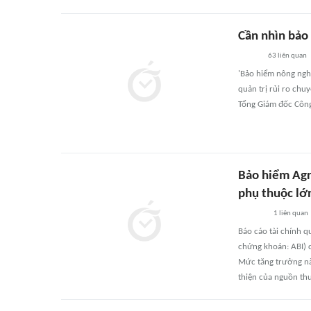
Cần nhìn bảo
63
liên quan
'Bảo hiểm nông ngh
quản trị rủi ro chu
Tổng Giám đốc Công
Bảo hiểm Agr
phụ thuộc lớ
1
liên quan
Báo cáo tài chính 
chứng khoán: ABI) c
Mức tăng trưởng nà
thiện của nguồn thu 