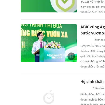
II/2026 với mức lợi
giảm chi phí bồi th
thành 65% chỉ tiêu 
ABIC cùng Agr
bước vươn xa
3
liên qu
Ngày 24/7/2026, tạ
thi đua 'ABIC cùng 
quả nổi bật của hoạ
chia sẻ những mô hì
đoạn phát triển mới
Hệ sinh thái
3
liên quan
Kênh phân phối bảo 
doanh nghiệp bảo h
phát triển bền vững