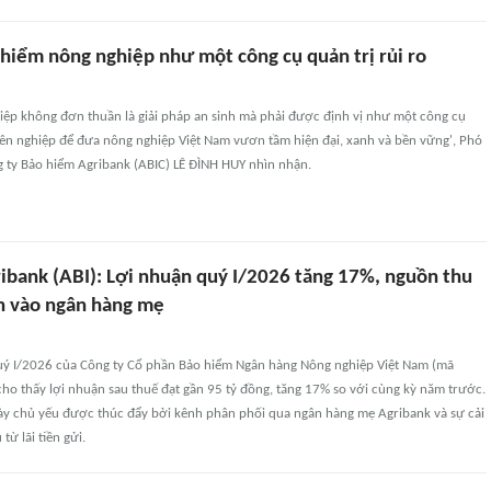
 hiểm nông nghiệp như một công cụ quản trị rủi ro
iệp không đơn thuần là giải pháp an sinh mà phải được định vị như một công cụ
yên nghiệp để đưa nông nghiệp Việt Nam vươn tầm hiện đại, xanh và bền vững', Phó
 ty Bảo hiểm Agribank (ABIC) LÊ ĐÌNH HUY nhìn nhận.
ibank (ABI): Lợi nhuận quý I/2026 tăng 17%, nguồn thu
n vào ngân hàng mẹ
quý I/2026 của Công ty Cổ phần Bảo hiểm Ngân hàng Nông nghiệp Việt Nam (mã
ho thấy lợi nhuận sau thuế đạt gần 95 tỷ đồng, tăng 17% so với cùng kỳ năm trước.
y chủ yếu được thúc đẩy bởi kênh phân phối qua ngân hàng mẹ Agribank và sự cải
từ lãi tiền gửi.