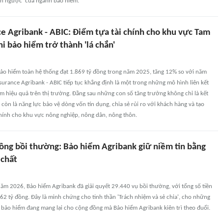
ình ngược' của ngành bảo hiểm.
e Agribank - ABIC: Điểm tựa tài chính cho khu vực Tam
hi bảo hiểm trở thành 'lá chắn'
bảo hiểm toàn hệ thống đạt 1.869 tỷ đồng trong năm 2025, tăng 12% so với năm
urance Agribank - ABIC tiếp tục khẳng định là một trong những mô hình liên kết
m hiệu quả trên thị trường. Đằng sau những con số tăng trưởng không chỉ là kết
còn là năng lực bảo vệ dòng vốn tín dụng, chia sẻ rủi ro với khách hàng và tạo
chính cho khu vực nông nghiệp, nông dân, nông thôn.
ồng bồi thường: Bảo hiểm Agribank giữ niềm tin bằng
 chất
ăm 2026, Bảo hiểm Agribank đã giải quyết 29.440 vụ bồi thường, với tổng số tiền
,462 tỷ đồng. Đây là minh chứng cho tinh thần 'Trách nhiệm và sẻ chia', cho những
mà bảo hiểm đang mang lại cho cộng đồng mà Bảo hiểm Agribank kiên trì theo đuổi.