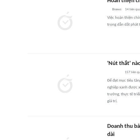
Hoàn thiện c
Bnews
14
liên qu
Việc hoàn thiện chí
trọng dẫn dắt phát 
'Nút thắt' nà
157
liên q
Để đạt mục tiêu tă
nghiệp xanh được xá
trưởng, thực tế tri
giá trị.
Doanh thu bả
dài