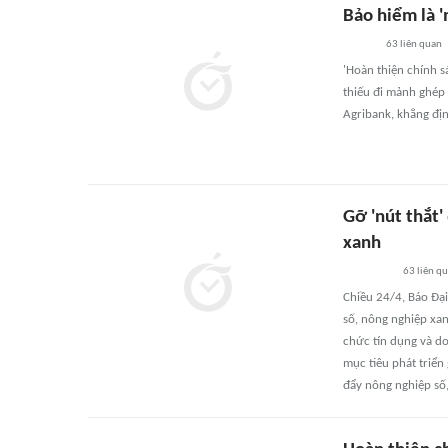
Bảo hiểm là '
63
liên quan
'Hoàn thiện chính s
thiếu đi mảnh ghép
Agribank, khẳng địn
Gỡ 'nút thắt'
xanh
63
liên q
Chiều 24/4, Báo Đại
số, nông nghiệp xan
chức tín dụng và d
mục tiêu phát triển
đẩy nông nghiệp số