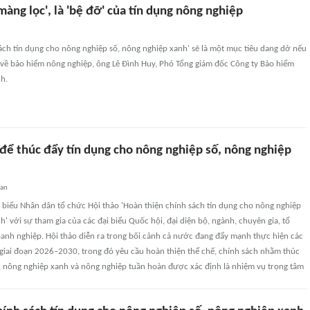
màng lọc', là 'bệ đỡ' của tín dụng nông nghiệp
ách tín dụng cho nông nghiệp số, nông nghiệp xanh' sẽ là một mục tiêu dang dở nếu
 về bảo hiểm nông nghiệp, ông Lê Đình Huy, Phó Tổng giám đốc Công ty Bảo hiểm
h.
 để thúc đẩy tín dụng cho nông nghiệp số, nông nghiệp
uan
 biểu Nhân dân tổ chức Hội thảo 'Hoàn thiện chính sách tín dụng cho nông nghiệp
h' với sự tham gia của các đại biểu Quốc hội, đại diện bộ, ngành, chuyên gia, tổ
oanh nghiệp. Hội thảo diễn ra trong bối cảnh cả nước đang đẩy mạnh thực hiện các
 giai đoạn 2026–2030, trong đó yêu cầu hoàn thiện thể chế, chính sách nhằm thúc
, nông nghiệp xanh và nông nghiệp tuần hoàn được xác định là nhiệm vụ trọng tâm