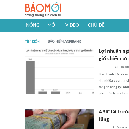
NÓNG
MỚI
VIDEO
CHỦ ĐỀ
TÌM KIẾM
BẢO HIỂM AGRIBANK
Lợi nhuận ng
gửi chiếm ưu
19
liên qu
Bức tranh lợi nhuậ
khi nhiều doanh ngh
tăng trưởng lợi nhu
phí quản lý gia tăng
ABIC lãi trướ
tăng
3
liên quan