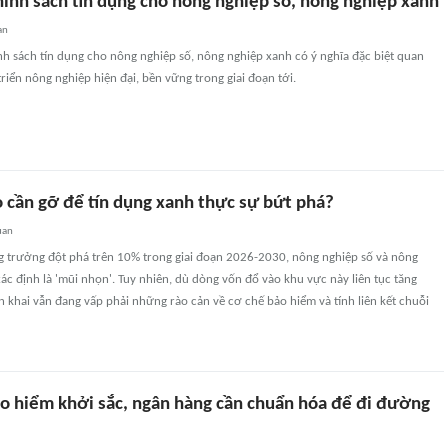
hính sách tín dụng cho nông nghiệp số, nông nghiệp xanh
an
nh sách tín dụng cho nông nghiệp số, nông nghiệp xanh có ý nghĩa đặc biệt quan
triển nông nghiệp hiện đại, bền vững trong giai đoạn tới.
o cần gỡ để tín dụng xanh thực sự bứt phá?
uan
ng trưởng đột phá trên 10% trong giai đoạn 2026-2030, nông nghiệp số và nông
c định là 'mũi nhọn'. Tuy nhiên, dù dòng vốn đổ vào khu vực này liên tục tăng
ển khai vẫn đang vấp phải những rào cản về cơ chế bảo hiểm và tính liên kết chuỗi
o hiểm khởi sắc, ngân hàng cần chuẩn hóa để đi đường