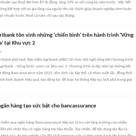
 nhuận sau thuế đạt hơn 87 tỷ đồng, tăng 33% so với cùng kỳ năm trước. Việc tiết
ường kết hợp với sự gia tăng của nguồn thu tài chính giúp doanh nghiệp sớm hoàn
lợi nhuận trước thuế cả năm chỉ sau sáu tháng.
ibank tôn vinh những 'chiến binh' trên hành trình 'Vững
' tại Khu vực 2
an
i thành phố Huế, Bảo hiểm Agribank (ABIC) tổ chức Hội nghị tổng kết Chương trình
Agribank – Vững bước vươn xa' khu vực 2. Chương trình là dịp nhìn lại những kết
t động Bancassurance năm 2025, tôn vinh các tập thể, cá nhân xuất sắc, đồng thời
nh kinh doanh hiệu quả, tạo động lực để toàn hệ thống tiếp tục bứt phá trong giai
.
 ngân hàng tạo sức bật cho bancassurance
hiểm qua ngân hàng (bancassurance) tiếp tục là trụ cột tăng trưởng của nhiều
iểm phi nhân thọ có ngân hàng mẹ hậu thuẫn. Tuy nhiên, để tận dụng dư địa và
 kênh này, doanh nghiệp cần đặt chất lượng tư vấn và tính minh bạch lên hàng đầu.