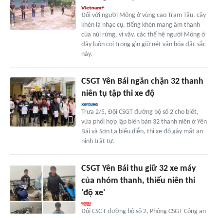
Đối với người Mông ở vùng cao Trạm Tấu, cây
khèn là nhạc cụ, tiếng khèn mang âm thanh
của núi rừng, vì vậy, các thế hệ người Mông ở
đây luôn coi trọng gìn giữ nét văn hóa đặc sắc
này.
CSGT Yên Bái ngăn chặn 32 thanh
niên tụ tập thi xe độ
Trưa 2/5, Đội CSGT đường bộ số 2 cho biết,
vừa phối hợp lập biên bản 32 thanh niên ở Yên
Bái và Sơn La biểu diễn, thi xe độ gây mất an
ninh trật tự.
CSGT Yên Bái thu giữ 32 xe máy
của nhóm thanh, thiếu niên thi
'độ xe'
Đội CSGT đường bộ số 2, Phòng CSGT Công an