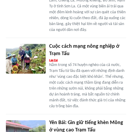
Lầm, Chiềng La, Mường Khiêng, Bó Sinh, Nậm
Ty ở tỉnh Sơn La. Cả một vùng biên ải trải qua
một đêm kinh hoàng với sự càn quét của thiên
nhiên, dòng lũ cuốn theo đất, đá ập xuống các
bản làng, gây thiệt hại lớn về người và tài sản
của người dân nơi đây.
Cuộc cách mạng nông nghiệp ở
Trạm Tấu
Nằm trong số 74 huyện nghèo của cả nước,
Trạm Tấu từ lâu đã quen với những định danh
như 'vùng cao đặc biệt khó khăn'. Thế nhưng,
một cuộc cách mạng thầm lặng đang diễn ra
trên những sườn núi, không phải bằng những
dự án hoành tráng, mà bắt nguồn từ chính
mảnh đất, từ việc đánh thức giá trị của những
cây trồng bản địa.
Yên Bái: Gìn giữ tiếng khèn Mông
ở vùng cao Trạm Tấu