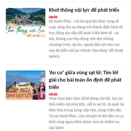
Khơi thông nội lực để phát triển
Xã Hạnh Phúc - cái tên gợi lên khát vọng về
cuộc sống ấm no đang trở thành điển hình về
huy động sức dân để phát triển kinh tế - xã
hội. Không còn thụ động chờ đợi những
chương trình, dự án, người dân nơi rẻo cao
này đã biến nội lực thành 'chìa khóa' để thoát
nghèo.
'An cư' giữa vùng sạt lở: Tìm lời
giải cho bài toán ổn định để phát
triển
Mùa mưa bão năm 2026 đang cận kề, tại các
tỉnh miền núi phía Bắc, nỗi lo sạt lở, lũ quét lại
hiện hữu trong từng nếp nhà, từng triền dốc.
Tại xã Hạnh Phúc, câu chuyện di dời dân cư ra
khỏi vùng nguy hiểm được xem là nhiệm vụ
cấp bách.