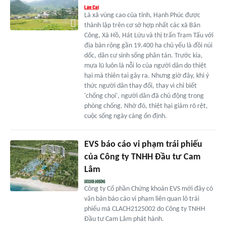
Là xã vùng cao của tỉnh, Hạnh Phúc được
thành lập trên cơ sở hợp nhất các xã Bản
Công, Xà Hồ, Hát Lừu và thị trấn Trạm Tấu với
địa bàn rộng gần 19.400 ha chủ yếu là đồi núi
dốc, dân cư sinh sống phân tán. Trước kia,
mưa lũ luôn là nỗi lo của người dân do thiệt
hại mà thiên tai gây ra. Nhưng giờ đây, khi ý
thức người dân thay đổi, thay vì chỉ biết
'chống chọi', người dân đã chủ động trong
phòng chống. Nhờ đó, thiệt hại giảm rõ rệt,
cuộc sống ngày càng ổn định.
EVS báo cáo vi phạm trái phiếu
của Công ty TNHH Đầu tư Cam
Lâm
Công ty Cổ phần Chứng khoán EVS mới đây có
văn bản báo cáo vi phạm liên quan lô trái
phiếu mã CLACH2125002 do Công ty TNHH
Đầu tư Cam Lâm phát hành.