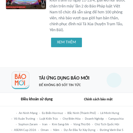
Khởi tranh từ ngày 11-13/4, giải leo núi 'Bước
chân trên mây' lần 2 do Báo Pháp luật Việt
Nam tổ chức đã sẵn sàng để hơn 100 phóng
viên, nhà báo vượt qua giới hạn bản thân,
chinh phục đỉnh núi Tà Xùa (huyện Trạm Tấu,
Yên Bái).
XEM THÊM
TẢI ỨNG DỤNG BÁO MỚI
ĐỂ KHÔNG BỎ SÓT TIN TỨC
Điều khoản sử dụng
Chính sách bảo mật
An Ninh Mạng
Eo Biển Hormuz
Bắc Ninh (thành Phố)
Lê Minh Hưng
Võ Xuân Trường
Luật Kiến Trúc
Chợ Biên Hòa
Doanh Nghiệp
Campuchia
Sophon Zaram
Iran
Kim Sang-Sik
Vùng Thủ Đô
Chủ Tịch Quốc Hội
ASEAN Cup 2026
Oman
Năm
Dự Án Đầu Tư Xây Dựng
Đường Vành Đai 5