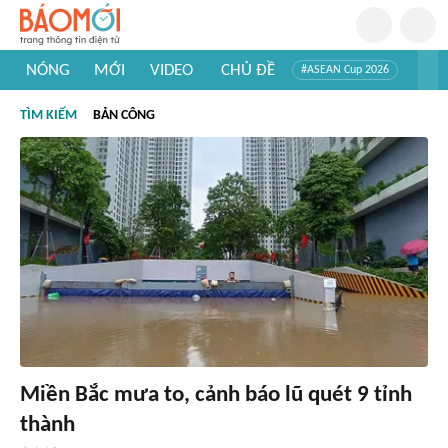
NÓNG
MỚI
VIDEO
CHỦ ĐỀ
#ASEAN Cup 2026
#Trí tuệ nhân tạo
#Mỹ - Iran
#Khám phá Việt Nam
TÌM KIẾM
BẢN CÔNG
#Khám phá thế giới
Miền Bắc mưa to, cảnh báo lũ quét 9 tỉnh
thành