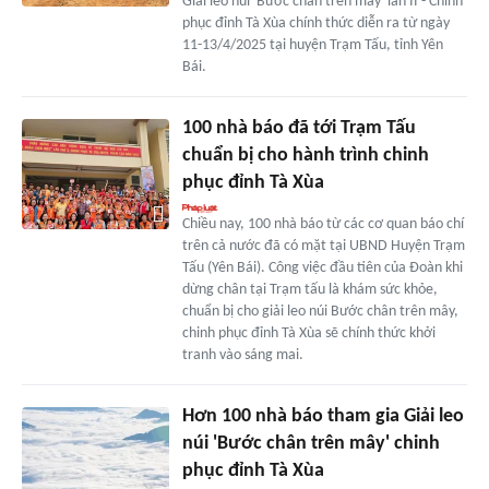
Giải leo núi 'Bước chân trên mây' lần II - Chinh
phục đỉnh Tà Xùa chính thức diễn ra từ ngày
11-13/4/2025 tại huyện Trạm Tấu, tỉnh Yên
Bái.
100 nhà báo đã tới Trạm Tấu
chuẩn bị cho hành trình chinh
phục đỉnh Tà Xùa
Chiều nay, 100 nhà báo từ các cơ quan báo chí
trên cả nước đã có mặt tại UBND Huyện Trạm
Tấu (Yên Bái). Công việc đầu tiên của Đoàn khi
dừng chân tại Trạm tấu là khám sức khỏe,
chuẩn bị cho giải leo núi Bước chân trên mây,
chinh phục đỉnh Tà Xùa sẽ chính thức khởi
tranh vào sáng mai.
Hơn 100 nhà báo tham gia Giải leo
núi 'Bước chân trên mây' chinh
phục đỉnh Tà Xùa