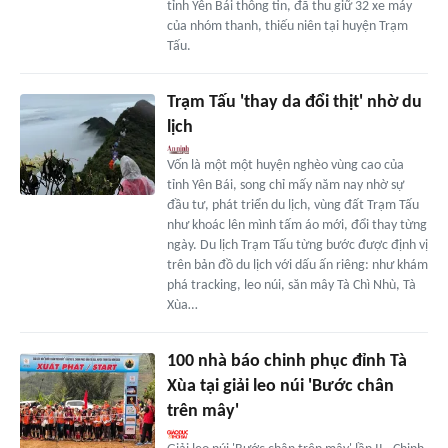
tỉnh Yên Bái thông tin, đã thu giữ 32 xe máy
của nhóm thanh, thiếu niên tại huyện Trạm
Tấu.
Trạm Tấu 'thay da đổi thịt' nhờ du
lịch
Vốn là một một huyện nghèo vùng cao của
tỉnh Yên Bái, song chỉ mấy năm nay nhờ sự
đầu tư, phát triển du lịch, vùng đất Trạm Tấu
như khoác lên mình tấm áo mới, đổi thay từng
ngày. Du lịch Trạm Tấu từng bước được định vị
trên bản đồ du lịch với dấu ấn riêng: như khám
phá tracking, leo núi, săn mây Tà Chì Nhù, Tà
Xùa…
100 nhà báo chinh phục đỉnh Tà
Xùa tại giải leo núi 'Bước chân
trên mây'