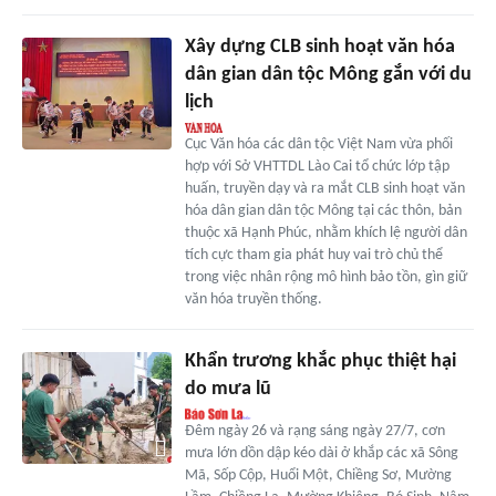
Xây dựng CLB sinh hoạt văn hóa
dân gian dân tộc Mông gắn với du
lịch
Cục Văn hóa các dân tộc Việt Nam vừa phối
hợp với Sở VHTTDL Lào Cai tổ chức lớp tập
huấn, truyền dạy và ra mắt CLB sinh hoạt văn
hóa dân gian dân tộc Mông tại các thôn, bản
thuộc xã Hạnh Phúc, nhằm khích lệ người dân
tích cực tham gia phát huy vai trò chủ thể
trong việc nhân rộng mô hình bảo tồn, gìn giữ
văn hóa truyền thống.
Khẩn trương khắc phục thiệt hại
do mưa lũ
Đêm ngày 26 và rạng sáng ngày 27/7, cơn
mưa lớn dồn dập kéo dài ở khắp các xã Sông
Mã, Sốp Cộp, Huổi Một, Chiềng Sơ, Mường