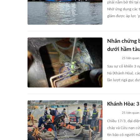
phải nằm bờ thì tại
Nhờ ứng dụng các th
giảm được áp lực '
Nhân chứng b
dưới hầm tà
25
liên quan
Sau sự cố khiến 3 
Ná (Khánh Hòa), các
lần lượt ngã gục dư
Khánh Hòa: 3
25
liên quan
Chiều 17/3, đại di
cháy và Cứu nạn cứ
tin báo có người mắ