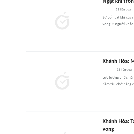
Ngạt khí tron
25
liên quan
Sự cố ngạt khí xảy 
vong, 2 người khác
Khánh Hòa: M
25
liên quan
Lực lượng chức năn
hầm tàu chở hàng đ
Khánh Hòa: T
vong