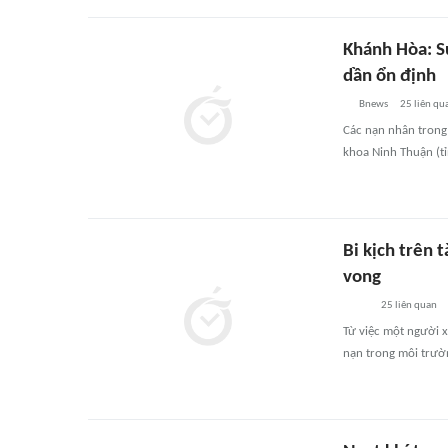
Khánh Hòa: Sứ
dần ổn định
Bnews
25
liên qu
Các nạn nhân trong 
khoa Ninh Thuận (tỉ
Bi kịch trên 
vong
25
liên quan
Từ việc một người x
nạn trong môi trườn