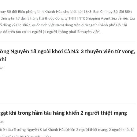
huy Bộ đội Biên phòng tỉnh Khánh Hòa cho biết, tối 16/3, Ban Chỉ huy Bộ đội Biên
thông tin từ đại lý hàng hải thuộc Công ty TNHH NTK Shipping Agent Sea về việc tàu
ố đăng ký HP 3867, quốc tịch Việt Nam) đang trên đường từ Thành phố Hồ Chí
c đó trên tàu có 11 người (1 người không phải là thuyền viên).
ường Nguyên 18 ngoài khơi Cà Ná: 3 thuyền viên tử vong,
khí
uan
gạt khí trong hầm tàu hàng khiến 2 người thiệt mạng
uan
 trên tàu Trường Nguyên 8 tại Khánh Hòa khiến 2 người thiệt mạng, 2 người khác bị
ấp cứu và làm rõ nguyên nhân.