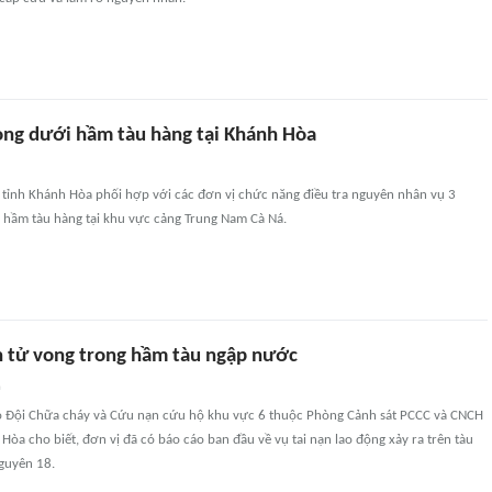
ong dưới hầm tàu hàng tại Khánh Hòa
 tỉnh Khánh Hòa phối hợp với các đơn vị chức năng điều tra nguyên nhân vụ 3
 hầm tàu hàng tại khu vực cảng Trung Nam Cà Ná.
n tử vong trong hầm tàu ngập nước
n
o Đội Chữa cháy và Cứu nạn cứu hộ khu vực 6 thuộc Phòng Cảnh sát PCCC và CNCH
Hòa cho biết, đơn vị đã có báo cáo ban đầu về vụ tai nạn lao động xảy ra trên tàu
guyên 18.