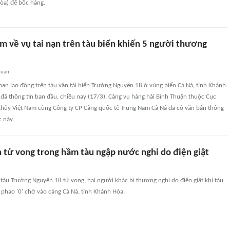
òa) để bốc hàng.
m về vụ tai nạn trên tàu biển khiến 5 người thương
quan
 nạn lao động trên tàu vận tải biển Trường Nguyên 18 ở vùng biển Cà Ná, tỉnh Khánh
ã thông tin ban đầu, chiều nay (17/3), Cảng vụ hàng hải Bình Thuận thuộc Cục
thủy Việt Nam cùng Công ty CP Cảng quốc tế Trung Nam Cà Ná đã có văn bản thông
c này.
n tử vong trong hầm tàu ngập nước nghi do điện giật
n
 tàu Trường Nguyên 18 tử vong, hai người khác bị thương nghi do điện giật khi tàu
phao '0' chờ vào cảng Cà Ná, tỉnh Khánh Hòa.