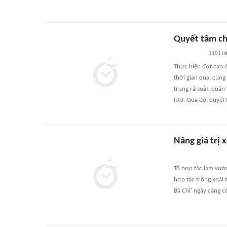
Quyết tâm ch
1101
li
Thực hiện đợt cao 
thời gian qua, cùng
trung rà soát, quản
IUU. Qua đó, quyết 
Nâng giá trị 
Tổ hợp tác làm vườ
hợp tác trồng xoài 
Bà Chi' ngày càng c