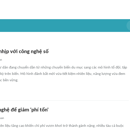
nhịp với công nghệ số
an
ư dân đang chuyển dần từ những chuyến biển du mục sang các mô hình tổ đội, tập
kỳ trên biển. Mô hình đánh bắt mới vừa tiết kiệm nhiên liệu, năng lượng vừa đem
ác bền vững.
ghệ để giảm 'phí tổn'
uan
iên liệu tăng cao khiến chi phí vươn khơi trở thành gánh nặng, nhiều tàu cá buộc