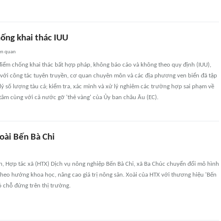
ống khai thác IUU
ên quan
điểm chống khai thác bất hợp pháp, không báo cáo và không theo quy định (IUU),
 với công tác tuyên truyền, cơ quan chuyên môn và các địa phương ven biển đã tập
 lý số lượng tàu cá; kiểm tra, xác minh và xử lý nghiêm các trường hợp sai phạm về
tâm cùng với cả nước gỡ 'thẻ vàng' của Ủy ban châu Âu (EC).
xoài Bến Bà Chi
n, Hợp tác xã (HTX) Dịch vụ nông nghiệp Bến Bà Chi, xã Ba Chúc chuyển đổi mô hình
theo hướng khoa học, nâng cao giá trị nông sản. Xoài của HTX với thương hiệu 'Bến
ó chỗ đứng trên thị trường.