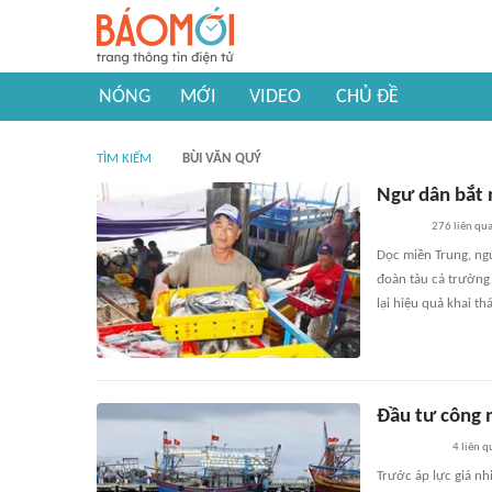
NÓNG
MỚI
VIDEO
CHỦ ĐỀ
TÌM KIẾM
BÙI VĂN QUÝ
Ngư dân bắt 
276
liên qu
Dọc miền Trung, ng
đoàn tàu cá trường 
lại hiệu quả khai th
Đầu tư công n
4
liên q
Trước áp lực giá nh