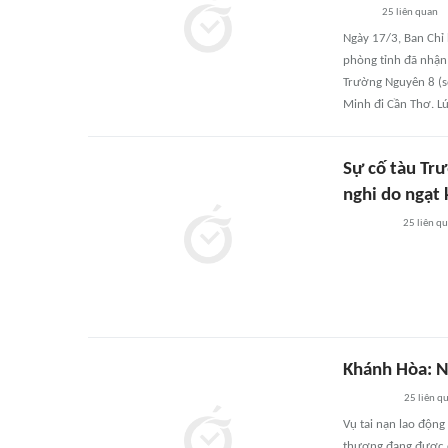
25
liên quan
Ngày 17/3, Ban Chỉ 
phòng tỉnh đã nhận 
Trường Nguyên 8 (s
Minh đi Cần Thơ. Lú
Sự cố tàu Tr
nghi do ngạt 
25
liên q
Khánh Hòa: N
25
liên q
Vụ tai nạn lao động
thương đang được c