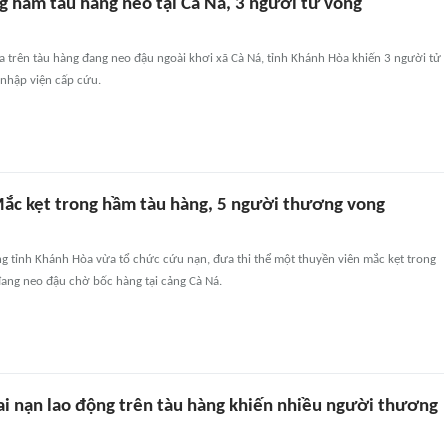
g hầm tàu hàng neo tại Cà Ná, 3 người tử vong
ra trên tàu hàng đang neo đậu ngoài khơi xã Cà Ná, tỉnh Khánh Hòa khiến 3 người tử
 nhập viện cấp cứu.
ắc kẹt trong hầm tàu hàng, 5 người thương vong
g tỉnh Khánh Hòa vừa tổ chức cứu nạn, đưa thi thể một thuyền viên mắc kẹt trong
ang neo đậu chờ bốc hàng tại cảng Cà Ná.
ai nạn lao động trên tàu hàng khiến nhiều người thương