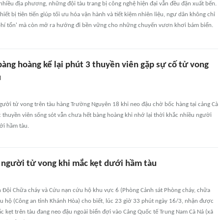
 nhiều địa phương, những đội tàu trang bị công nghệ hiện đại vẫn đều đặn xuất bến.
iết bị tiên tiến giúp tối ưu hóa vận hành và tiết kiệm nhiên liệu, ngư dân không chỉ
phí tổn' mà còn mở ra hướng đi bền vững cho những chuyến vươn khơi bám biển.
àng hoàng kể lại phút 3 thuyền viên gặp sự cố tử vong
u
người tử vong trên tàu hàng Trường Nguyên 18 khi neo đậu chờ bốc hàng tại cảng Cà
 thuyền viên sống sót vẫn chưa hết bàng hoàng khi nhớ lại thời khắc nhiều người
ới hầm tàu.
 người tử vong khi mắc kẹt dưới hầm tàu
ện Đội Chữa cháy và Cứu nạn cứu hộ khu vực 6 (Phòng Cảnh sát Phòng cháy, chữa
u hộ (Công an tỉnh Khánh Hòa) cho biết, lúc 23 giờ 33 phút ngày 16/3, nhận được
c kẹt trên tàu đang neo đậu ngoài biển đợi vào Cảng Quốc tế Trung Nam Cà Ná (xã