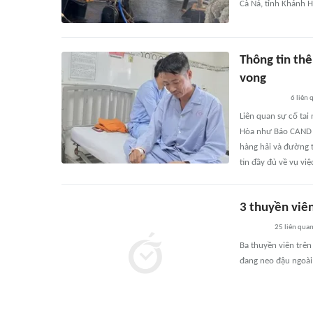
Cà Ná, tỉnh Khánh H
Thông tin thê
vong
6
liên 
Liên quan sự cố tai
Hòa như Báo CAND đ
hàng hải và đường 
tin đầy đủ về vụ việ
3 thuyền viê
25
liên qua
Ba thuyền viên trên
đang neo đậu ngoài 