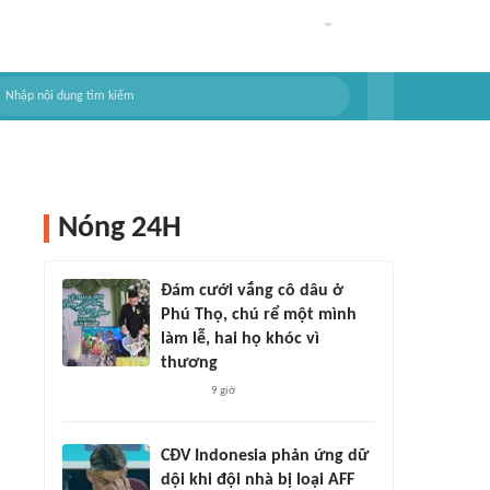
Nóng 24H
Đám cưới vắng cô dâu ở
Phú Thọ, chú rể một mình
làm lễ, hai họ khóc vì
thương
9 giờ
CĐV Indonesia phản ứng dữ
dội khi đội nhà bị loại AFF