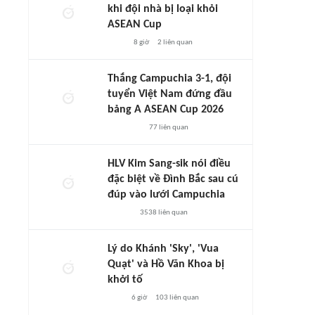
khi đội nhà bị loại khỏi
ASEAN Cup
8 giờ
2
liên quan
Thắng Campuchia 3-1, đội
tuyển Việt Nam đứng đầu
bảng A ASEAN Cup 2026
77
liên quan
HLV Kim Sang-sik nói điều
đặc biệt về Đình Bắc sau cú
đúp vào lưới Campuchia
3538
liên quan
Lý do Khánh 'Sky', 'Vua
Quạt' và Hồ Văn Khoa bị
khởi tố
6 giờ
103
liên quan