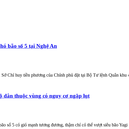
hó bão số 5 tại Nghệ An
Sở Chỉ huy tiền phương của Chính phủ đặt tại Bộ Tư lệnh Quân khu 4 
ộ dân thuộc vùng có nguy cơ ngập lụt
bão số 5 có gió mạnh tương đương, thậm chí có thể vượt siêu bão Yag