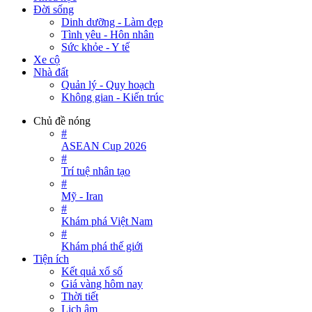
Đời sống
Dinh dưỡng - Làm đẹp
Tình yêu - Hôn nhân
Sức khỏe - Y tế
Xe cộ
Nhà đất
Quản lý - Quy hoạch
Không gian - Kiến trúc
Chủ đề nóng
#
ASEAN Cup 2026
#
Trí tuệ nhân tạo
#
Mỹ - Iran
#
Khám phá Việt Nam
#
Khám phá thế giới
Tiện ích
Kết quả xổ số
Giá vàng hôm nay
Thời tiết
Lịch âm