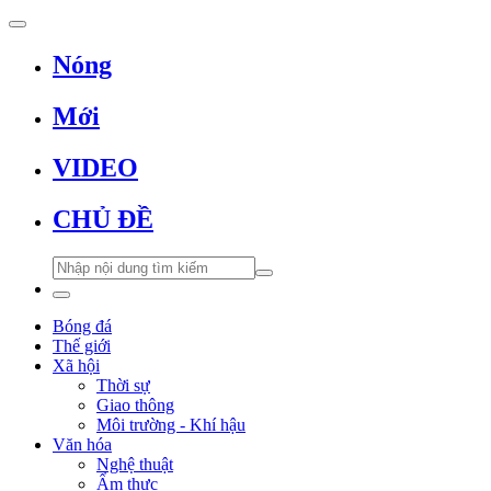
Nóng
Mới
VIDEO
CHỦ ĐỀ
Bóng đá
Thế giới
Xã hội
Thời sự
Giao thông
Môi trường - Khí hậu
Văn hóa
Nghệ thuật
Ẩm thực