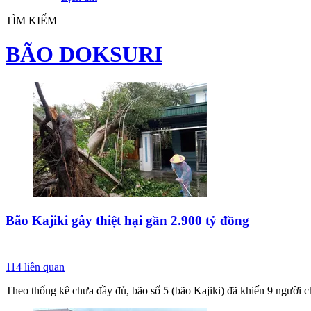
TÌM KIẾM
BÃO DOKSURI
Bão Kajiki gây thiệt hại gần 2.900 tỷ đồng
114
liên quan
Theo thống kê chưa đầy đủ, bão số 5 (bão Kajiki) đã khiến 9 người ch