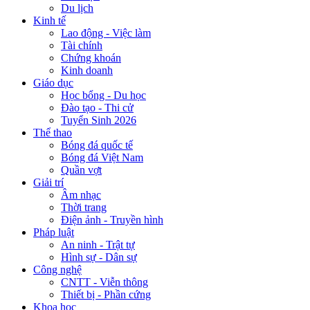
Du lịch
Kinh tế
Lao động - Việc làm
Tài chính
Chứng khoán
Kinh doanh
Giáo dục
Học bổng - Du học
Đào tạo - Thi cử
Tuyển Sinh 2026
Thể thao
Bóng đá quốc tế
Bóng đá Việt Nam
Quần vợt
Giải trí
Âm nhạc
Thời trang
Điện ảnh - Truyền hình
Pháp luật
An ninh - Trật tự
Hình sự - Dân sự
Công nghệ
CNTT - Viễn thông
Thiết bị - Phần cứng
Khoa học