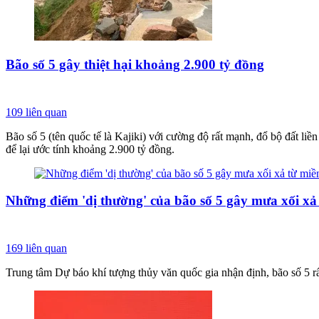
Bão số 5 gây thiệt hại khoảng 2.900 tỷ đồng
109
liên quan
Bão số 5 (tên quốc tế là Kajiki) với cường độ rất mạnh, đổ bộ đất liề
để lại ước tính khoảng 2.900 tỷ đồng.
Những điểm 'dị thường' của bão số 5 gây mưa xối xả
169
liên quan
Trung tâm Dự báo khí tượng thủy văn quốc gia nhận định, bão số 5 rất