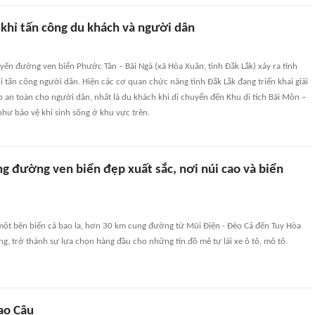
 khỉ tấn công du khách và người dân
tuyến đường ven biển Phước Tân – Bãi Ngà (xã Hòa Xuân, tỉnh Đắk Lắk) xảy ra tình
ỉ tấn công người dân. Hiện các cơ quan chức năng tỉnh Đắk Lắk đang triển khai giải
an toàn cho người dân, nhất là du khách khi di chuyển đến Khu di tích Bãi Môn –
hư bảo vệ khỉ sinh sống ở khu vực trên.
g đường ven biển đẹp xuất sắc, nơi núi cao và biển
một bên biển cả bao la, hơn 30 km cung đường từ Mũi Điện - Đèo Cả đến Tuy Hòa
ng, trở thành sự lựa chọn hàng đầu cho những tín đồ mê tự lái xe ô tô, mô tô.
ao Câu