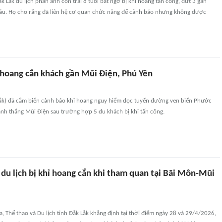
 Lắk du lịch phản ánh con trai 8 tuổi bất ngờ bị khỉ hoang tấn công, đứt 3 gân
áu. Họ cho rằng đã liên hệ cơ quan chức năng để cảnh báo nhưng không được
 hoang cắn khách gần Mũi Điện, Phú Yên
ắk) đã cắm biển cảnh báo khỉ hoang nguy hiểm dọc tuyến đường ven biển Phước
anh thắng Mũi Điện sau trường hợp 5 du khách bị khỉ tấn công.
 du lịch bị khỉ hoang cắn khi tham quan tại Bãi Môn-Mũi
, Thể thao và Du lịch tỉnh Đắk Lắk khẳng định tại thời điểm ngày 28 và 29/4/2026,