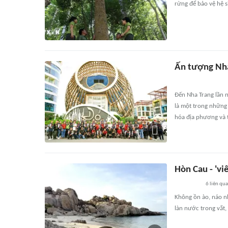
rừng để bảo vệ hệ s
Ấn tượng Nh
Đến Nha Trang lần n
là một trong những
hóa địa phương và 
Hòn Cau - 'vi
6
liên qu
Không ồn ào, náo nh
làn nước trong vắt,