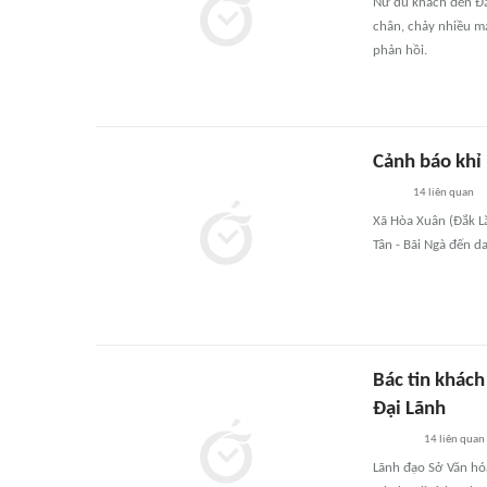
Nữ du khách đến Đắk
chân, chảy nhiều m
phản hồi.
Cảnh báo khỉ
14
liên quan
Xã Hòa Xuân (Đắk L
Tân - Bãi Ngà đến d
Bác tin khách
Đại Lãnh
14
liên quan
Lãnh đạo Sở Văn hóa