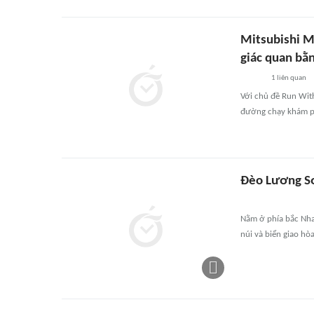
Mitsubishi M
giác quan bằn
1
liên quan
Với chủ đề Run Wit
đường chạy khám phá
Đèo Lương Sơ
Nằm ở phía bắc Nha
núi và biển giao hò