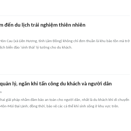
m đến du lịch trải nghiệm thiên nhiên
, Hòn Cau (xã Liên Hương, tỉnh Lâm Đồng) không chỉ đơn thuần là khu bảo tồn mà trở
ịch biển đảo 'sinh thái' lý tưởng cho du khách.
 quản lý, ngăn khỉ tấn công du khách và người dân
an
khai giải pháp nhằm đảm bảo an toàn cho người dân, nhất là du khách khi di chuyển
 Môn-Mũi Đại Lãnh; đồng thời, bảo vệ các cá thể khỉ sinh sống ở khu vực trên.