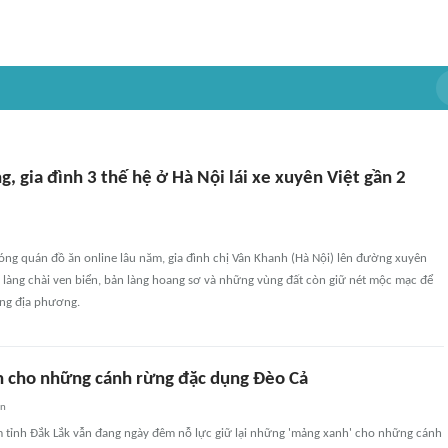
, gia đình 3 thế hệ ở Hà Nội lái xe xuyên Việt gần 2
óng quán đồ ăn online lâu năm, gia đình chị Vân Khanh (Hà Nội) lên đường xuyên
c làng chài ven biển, bản làng hoang sơ và những vùng đất còn giữ nét mộc mạc để
ống địa phương.
 cho những cánh rừng đặc dụng Đèo Cả
an
m tỉnh Đắk Lắk vẫn đang ngày đêm nỗ lực giữ lại những 'mảng xanh' cho những cánh