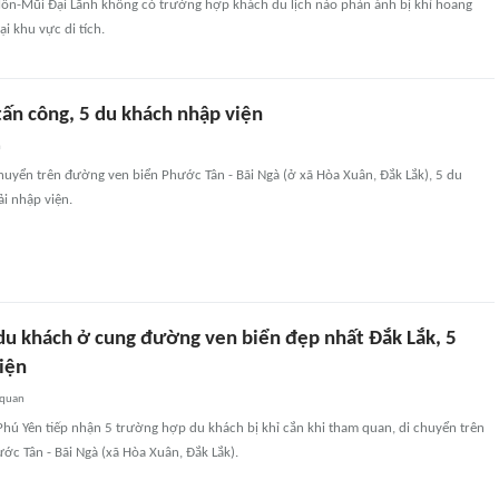
 Môn-Mũi Đại Lãnh không có trường hợp khách du lịch nào phản ánh bị khỉ hoang
i khu vực di tích.
tấn công, 5 du khách nhập viện
n
huyển trên đường ven biển Phước Tân - Bãi Ngà (ở xã Hòa Xuân, Đắk Lắk), 5 du
ải nhập viện.
 du khách ở cung đường ven biển đẹp nhất Đắk Lắk, 5
iện
 quan
hú Yên tiếp nhận 5 trường hợp du khách bị khỉ cắn khi tham quan, di chuyển trên
c Tân - Bãi Ngà (xã Hòa Xuân, Đắk Lắk).