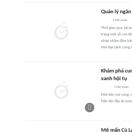
Quản lý ngăn
1
liên quan
Thời gian qua, tại 
trạng một số con kh
pháp nhằm đảm bảo 
Mũi Đại Lãnh cũng n
Khám phá cun
xanh hội tụ
1
liên quan
Một bên núi rừng, 
hiện lên đầy ấn tượ
Mê mẩn Cù L