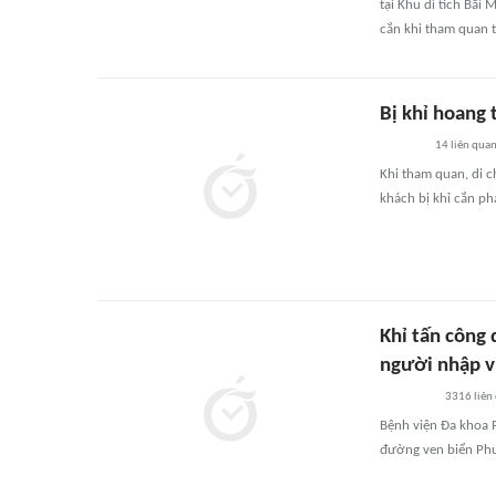
tại Khu di tích Bãi
cắn khi tham quan tạ
Bị khỉ hoang 
14
liên qua
Khi tham quan, di c
khách bị khỉ cắn ph
Khỉ tấn công
người nhập v
3316
liên
Bệnh viện Đa khoa P
đường ven biển Phướ