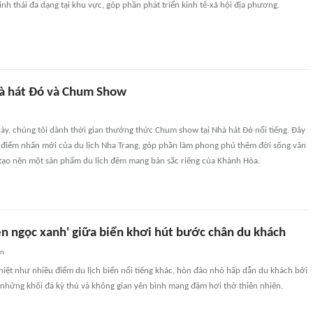
inh thái đa dạng tại khu vực, góp phần phát triển kinh tế-xã hội địa phương.
à hát Đó và Chum Show
ày, chúng tôi dành thời gian thưởng thức Chum show tại Nhà hát Đó nổi tiếng. Đây
 điểm nhấn mới của du lịch Nha Trang, góp phần làm phong phú thêm đời sống văn
tạo nên một sản phẩm du lịch đêm mang bản sắc riêng của Khánh Hòa.
ên ngọc xanh' giữa biển khơi hút bước chân du khách
an
iệt như nhiều điểm du lịch biển nổi tiếng khác, hòn đảo nhỏ hấp dẫn du khách bởi
 những khối đá kỳ thú và không gian yên bình mang đậm hơi thở thiên nhiên.