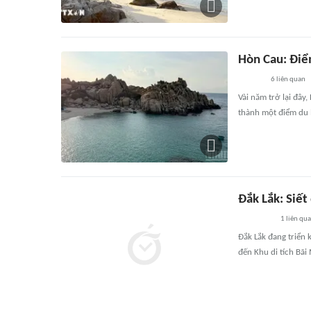
Hòn Cau: Điể
6
liên quan
Vài năm trở lại đây
thành một điểm du l
Đắk Lắk: Siết
1
liên qu
Đắk Lắk đang triển 
đến Khu di tích Bãi