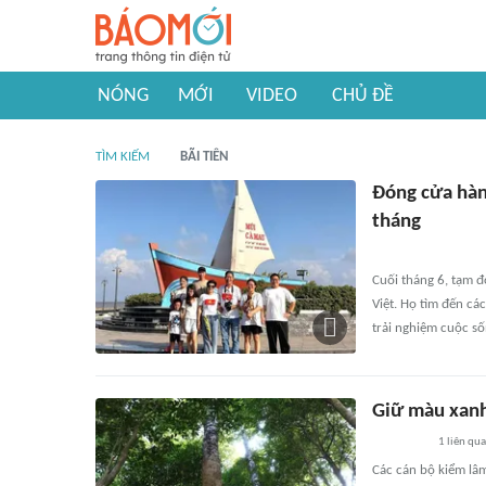
NÓNG
MỚI
VIDEO
CHỦ ĐỀ
TÌM KIẾM
BÃI TIÊN
Đóng cửa hàng
tháng
Cuối tháng 6, tạm đ
Việt. Họ tìm đến cá
trải nghiệm cuộc s
Giữ màu xanh
1
liên qu
Các cán bộ kiểm lâ