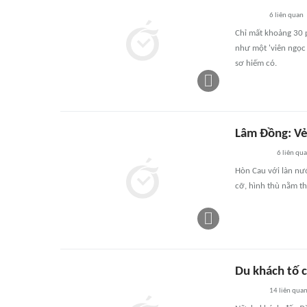
6
liên quan
Chỉ mất khoảng 30 p
như một 'viên ngọc 
sơ hiếm có.
Lâm Đồng: Vẻ
6
liên qu
Hòn Cau với làn nư
cỡ, hình thù nằm th
Du khách tố c
14
liên qua