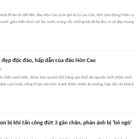
hút đi tàu từ đất liền, đảo Hòn Cau (còn gọi là Cù Lao Câu, tỉnh Lâm Đồng) hiện ra
xanh' giữa biển khơi với làn nước trong vắt, những bãi đá kỳ thú và vẻ đẹp hoang
 đẹp độc đáo, hấp dẫn của đảo Hòn Cau
an
ớc biển xanh biếc, được bao quanh bởi hàng vạn khối đá nguyên sinh nhiều kích
ành cụm hoặc riêng lẻ tạo nên bức tranh thiên nhiên ấn tượng, hấp dẫn du khách.
on bị khỉ tấn công đứt 3 gân chân, phản ánh bị 'bỏ ngỏ'
n