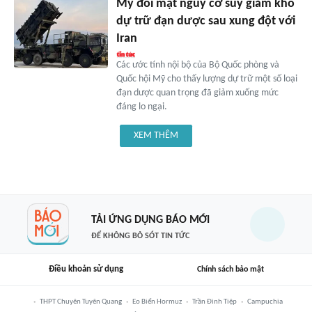
Mỹ đối mặt nguy cơ suy giảm kho
dự trữ đạn dược sau xung đột với
Iran
Các ước tính nội bộ của Bộ Quốc phòng và
Quốc hội Mỹ cho thấy lượng dự trữ một số loại
đạn dược quan trọng đã giảm xuống mức
đáng lo ngại.
XEM THÊM
TẢI ỨNG DỤNG BÁO MỚI
ĐỂ KHÔNG BỎ SÓT TIN TỨC
Điều khoản sử dụng
Chính sách bảo mật
THPT Chuyên Tuyên Quang
Eo Biển Hormuz
Trần Đình Tiệp
Campuchia