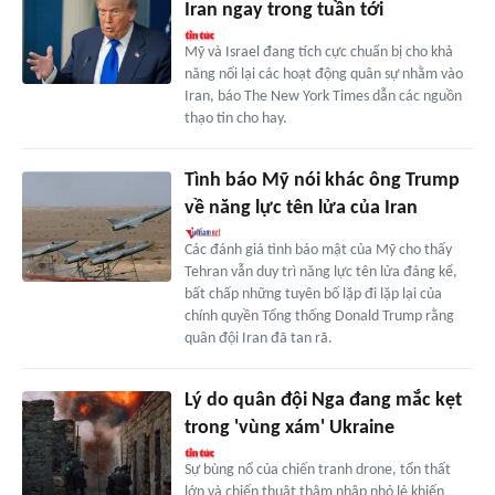
Iran ngay trong tuần tới
Mỹ và Israel đang tích cực chuẩn bị cho khả
năng nối lại các hoạt động quân sự nhằm vào
Iran, báo The New York Times dẫn các nguồn
thạo tin cho hay.
Tình báo Mỹ nói khác ông Trump
về năng lực tên lửa của Iran
Các đánh giá tình báo mật của Mỹ cho thấy
Tehran vẫn duy trì năng lực tên lửa đáng kể,
bất chấp những tuyên bố lặp đi lặp lại của
chính quyền Tổng thống Donald Trump rằng
quân đội Iran đã tan rã.
Lý do quân đội Nga đang mắc kẹt
trong 'vùng xám' Ukraine
Sự bùng nổ của chiến tranh drone, tổn thất
lớn và chiến thuật thâm nhập nhỏ lẻ khiến