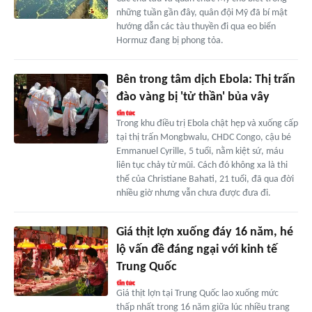
những tuần gần đây, quân đội Mỹ đã bí mật
hướng dẫn các tàu thuyền đi qua eo biển
Hormuz đang bị phong tỏa.
Bên trong tâm dịch Ebola: Thị trấn
đào vàng bị 'tử thần' bủa vây
Trong khu điều trị Ebola chật hẹp và xuống cấp
tại thị trấn Mongbwalu, CHDC Congo, cậu bé
Emmanuel Cyrille, 5 tuổi, nằm kiệt sứ, máu
liên tục chảy từ mũi. Cách đó không xa là thi
thể của Christiane Bahati, 21 tuổi, đã qua đời
nhiều giờ nhưng vẫn chưa được đưa đi.
Giá thịt lợn xuống đáy 16 năm, hé
lộ vấn đề đáng ngại với kinh tế
Trung Quốc
Giá thịt lợn tại Trung Quốc lao xuống mức
thấp nhất trong 16 năm giữa lúc nhiều trang