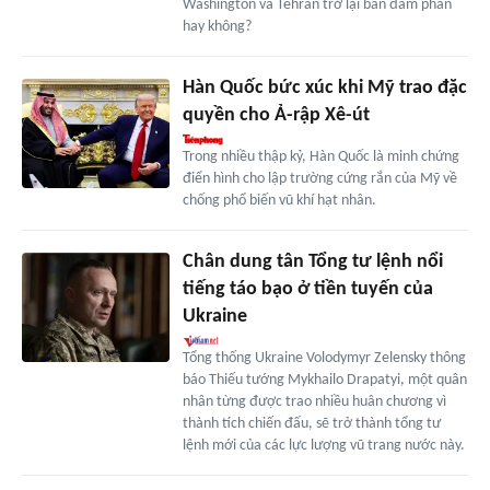
Washington và Tehran trở lại bàn đàm phán
hay không?
Hàn Quốc bức xúc khi Mỹ trao đặc
quyền cho Ả-rập Xê-út
Trong nhiều thập kỷ, Hàn Quốc là minh chứng
điển hình cho lập trường cứng rắn của Mỹ về
chống phổ biến vũ khí hạt nhân.
Chân dung tân Tổng tư lệnh nổi
tiếng táo bạo ở tiền tuyến của
Ukraine
Tổng thống Ukraine Volodymyr Zelensky thông
báo Thiếu tướng Mykhailo Drapatyi, một quân
nhân từng được trao nhiều huân chương vì
thành tích chiến đấu, sẽ trở thành tổng tư
lệnh mới của các lực lượng vũ trang nước này.