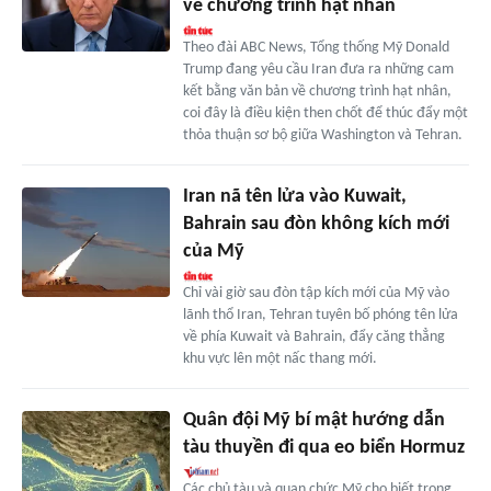
về chương trình hạt nhân
Theo đài ABC News, Tổng thống Mỹ Donald
Trump đang yêu cầu Iran đưa ra những cam
kết bằng văn bản về chương trình hạt nhân,
coi đây là điều kiện then chốt để thúc đẩy một
thỏa thuận sơ bộ giữa Washington và Tehran.
Iran nã tên lửa vào Kuwait,
Bahrain sau đòn không kích mới
của Mỹ
Chỉ vài giờ sau đòn tập kích mới của Mỹ vào
lãnh thổ Iran, Tehran tuyên bố phóng tên lửa
về phía Kuwait và Bahrain, đẩy căng thẳng
khu vực lên một nấc thang mới.
Quân đội Mỹ bí mật hướng dẫn
tàu thuyền đi qua eo biển Hormuz
Các chủ tàu và quan chức Mỹ cho biết trong