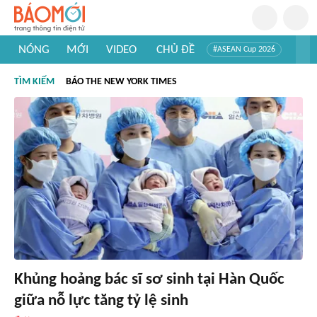
NÓNG
MỚI
VIDEO
CHỦ ĐỀ
#ASEAN Cup 2026
#Trí tuệ nhân tạo
#Mỹ - Iran
#Khám phá Việt Nam
TÌM KIẾM
BÁO THE NEW YORK TIMES
#Khám phá thế giới
Khủng hoảng bác sĩ sơ sinh tại Hàn Quốc
giữa nỗ lực tăng tỷ lệ sinh