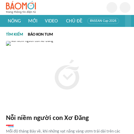
NÓNG
MỚI
VIDEO
CHỦ ĐỀ
#ASEAN Cup 2026
#Trí tuệ nhân tạo
#Mỹ - Iran
#Khám phá Việt Nam
TÌM KIẾM
BÁO KON TUM
#Khám phá thế giới
Nỗi niềm người con Xơ Đăng
Mỗi độ tháng Bảy về, khi những vạt nắng vàng ươm trải dài trên các