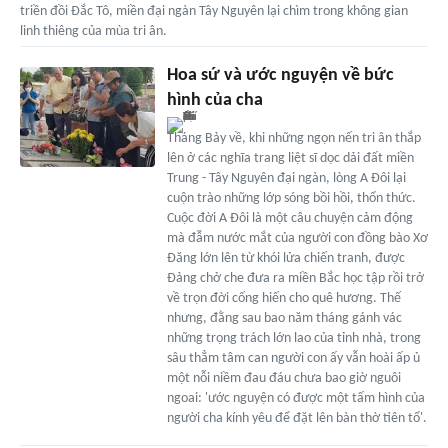
triền đồi Đắc Tô, miền đại ngàn Tây Nguyên lại chìm trong không gian
linh thiêng của mùa tri ân.
Hoa sứ và ước nguyện về bức
hình của cha
Tháng Bảy về, khi những ngọn nến tri ân thắp
lên ở các nghĩa trang liệt sĩ dọc dải đất miền
Trung - Tây Nguyên đại ngàn, lòng A Đôi lại
cuộn trào những lớp sóng bồi hồi, thổn thức.
Cuộc đời A Đôi là một câu chuyện cảm động
mà đẫm nước mắt của người con đồng bào Xơ
Đăng lớn lên từ khói lửa chiến tranh, được
Đảng chở che đưa ra miền Bắc học tập rồi trở
về trọn đời cống hiến cho quê hương. Thế
nhưng, đằng sau bao năm tháng gánh vác
những trọng trách lớn lao của tỉnh nhà, trong
sâu thẳm tâm can người con ấy vẫn hoài ấp ủ
một nỗi niềm đau đáu chưa bao giờ nguôi
ngoai: 'ước nguyện có được một tấm hình của
người cha kính yêu để đặt lên bàn thờ tiên tổ'.