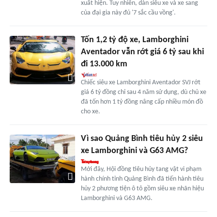
xuất hiện. Tuy nhiên, dàn siêu xe và xe sang
của đại gia này đủ '7 sắc cầu vồng'.
Tốn 1,2 tỷ độ xe, Lamborghini
Aventador vẫn rớt giá 6 tỷ sau khi
đi 13.000 km
Chiếc siêu xe Lamborghini Aventador SVJ rớt
giá 6 tỷ đồng chỉ sau 4 năm sử dụng, dù chủ xe
đã tốn hơn 1 tỷ đồng nâng cấp nhiều món đồ
cho xe.
Vì sao Quảng Bình tiêu hủy 2 siêu
xe Lamborghini và G63 AMG?
Mới đây, Hội đồng tiêu hủy tang vật vi phạm
hành chính tỉnh Quảng Bình đã tiến hành tiêu
hủy 2 phương tiện ô tô gồm siêu xe nhãn hiệu
Lamborghini và G63 AMG.