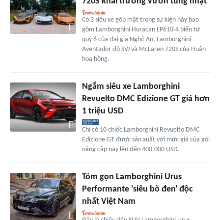
720S khai trương vườn tùng nhật
Có 3 siêu xe góp mặt trong sự kiện này bao
gồm Lamborghini Huracan LP610-4 biển tứ
quý 6 của đại gia Nghệ An, Lamborghini
Aventador độ SVJ và McLaren 720S của Huấn
hoa hồng.
Ngắm siêu xe Lamborghini
Revuelto DMC Edizione GT giá hơn
1 triệu USD
Chỉ có 10 chiếc Lamborghini Revuelto DMC
Edizione GT được sản xuất với mức giá của gói
nâng cấp này lên đến 400.000 USD.
Tóm gọn Lamborghini Urus
Performante 'siêu bò đen' độc
nhất Việt Nam