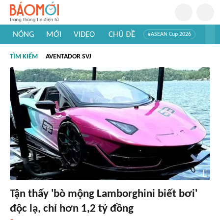
NÓNG
MỚI
VIDEO
CHỦ ĐỀ
#ASEAN Cup 2026
#Trí tuệ nhân tạo
#Mỹ - Iran
#Khám phá Việt Nam
TÌM KIẾM
AVENTADOR SVJ
#Khám phá thế giới
Tận thấy 'bò mộng Lamborghini biết bơi'
độc lạ, chỉ hơn 1,2 tỷ đồng