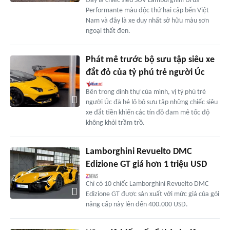
Đây là chiếc siêu SUV Lamborghini Urus
Performante màu độc thứ hai cập bến Việt
Nam và đây là xe duy nhất sở hữu màu sơn
ngoại thất đen.
Phát mê trước bộ sưu tập siêu xe
đắt đỏ của tỷ phú trẻ người Úc
Bên trong dinh thự của mình, vị tỷ phú trẻ
người Úc đã hé lộ bộ sưu tập những chiếc siêu
xe đắt tiền khiến các tín đồ đam mê tốc độ
không khỏi trầm trồ.
Lamborghini Revuelto DMC
Edizione GT giá hơn 1 triệu USD
Chỉ có 10 chiếc Lamborghini Revuelto DMC
Edizione GT được sản xuất với mức giá của gói
nâng cấp này lên đến 400.000 USD.