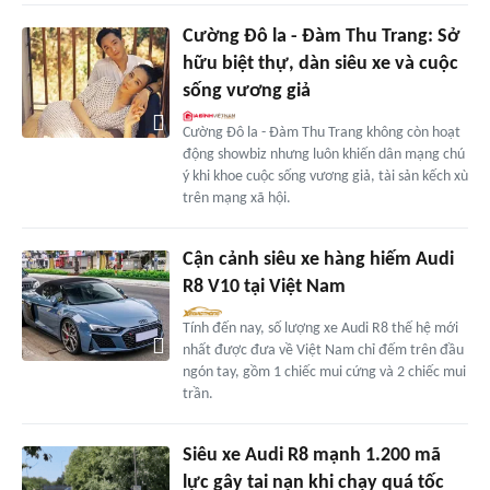
Cường Đô la - Đàm Thu Trang: Sở
hữu biệt thự, dàn siêu xe và cuộc
sống vương giả
Cường Đô la - Đàm Thu Trang không còn hoạt
động showbiz nhưng luôn khiến dân mạng chú
ý khi khoe cuộc sống vương giả, tài sản kếch xù
trên mạng xã hội.
Cận cảnh siêu xe hàng hiếm Audi
R8 V10 tại Việt Nam
Tính đến nay, số lượng xe Audi R8 thế hệ mới
nhất được đưa về Việt Nam chỉ đếm trên đầu
ngón tay, gồm 1 chiếc mui cứng và 2 chiếc mui
trần.
Siêu xe Audi R8 mạnh 1.200 mã
lực gây tai nạn khi chạy quá tốc