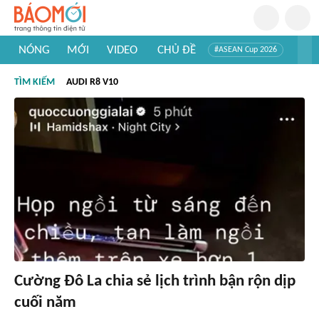
NÓNG
MỚI
VIDEO
CHỦ ĐỀ
#ASEAN Cup 2026
#Trí tuệ nhân tạo
#Mỹ - Iran
#Khám phá Việt Nam
TÌM KIẾM
AUDI R8 V10
#Khám phá thế giới
Cường Đô La chia sẻ lịch trình bận rộn dịp
cuối năm