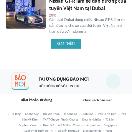
Nissan GT-R làm xe dẫn đường của
tuyển Việt Nam tại Dubai
Cảnh sát Dubai dùng chiếc Nissan GT-R làm xe
dẫn đường cho xe của đội tuyển Việt Nam ở
trận đấu với Indonesia.
XEM THÊM
TẢI ỨNG DỤNG BÁO MỚI
ĐỂ KHÔNG BỎ SÓT TIN TỨC
Điều khoản sử dụng
Chính sách bảo mật
Hạ Tầng
Khánh Sky
Hồ Văn Khoa
Indonesia
Đình Bắc
Trần Đình Tiệp
Iran
Sân Mỹ Đình
THPT Chuyên Tuyên Quang
Doanh Nghiệp
Tô Lâm
Sophon Zaram
Tháo Gỡ
ASEAN Cup 2026
Campuchia
Singapore
Luật Phát Triển Đô Thị
Eo Biển Hormuz
Liên Bang Nga
Năm