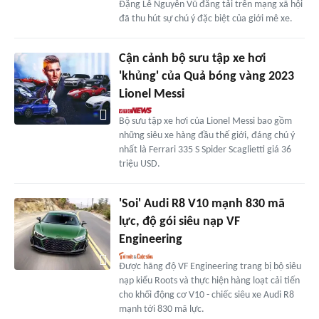
Đặng Lê Nguyên Vũ đăng tải trên mạng xã hội
đã thu hút sự chú ý đặc biệt của giới mê xe.
Cận cảnh bộ sưu tập xe hơi
'khủng' của Quả bóng vàng 2023
Lionel Messi
Bộ sưu tập xe hơi của Lionel Messi bao gồm
những siêu xe hàng đầu thế giới, đáng chú ý
nhất là Ferrari 335 S Spider Scaglietti giá 36
triệu USD.
'Soi' Audi R8 V10 mạnh 830 mã
lực, độ gói siêu nạp VF
Engineering
Được hãng độ VF Engineering trang bị bộ siêu
nạp kiểu Roots và thực hiện hàng loạt cải tiến
cho khối động cơ V10 - chiếc siêu xe Audi R8
mạnh tới 830 mã lực.