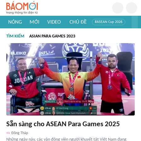
NÓNG
MỚI
VIDEO
CHỦ ĐỀ
#ASEAN Cup 2026
#Trí tuệ nhân tạo
#Mỹ - Iran
#Khám phá Việt Nam
TÌM KIẾM
ASIAN PARA GAMES 2023
#Khám phá thế giới
Sẵn sàng cho ASEAN Para Games 2025
Đồng Tháp
Những ngày này, các vận động viên người khuyết tật Việt Nam đang