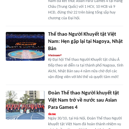
Nam đã kết thúc Asian Para Games 4 tại Hàng
Châu (Trung Quốc) với 1 HCV, 10 HCB và 9
HCĐ, đứng thứ 22 trên bảng tổng sắp huy
chương của Đại hội.
Thể thao Người Khuyết tật Việt
Nam: Hẹn gặp lại tại Nagoya, Nhật
Bản
Kỳ Đại hội Thể thao Người Khuyết tật châu Á
tiếp theo sẽ diễn ra tại thành phố Nagoya, tỉnh
Aichi, Nhật Bản sau 4 năm nữa chờ đợi các
vận động viên với khí thế và quyết tâm mới!
Đoàn Thể thao Người khuyết tật
Việt Nam trở về nước sau Asian
Para Games 4
Ngày 30/10, tại Hà Nội, Đoàn Thể thao Người
khuyết tật Việt Nam đã hoàn thành nhiệm vụ