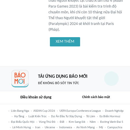
thao Người khuyết tật châu Á lần thứ 4 (Asian
Para Games 2023) là bài kiểm tra trình độ
chuyên môn, khi chỉ còn 10 tháng nữa Đại hội
Thể thao Người khuyết tật thế giới
(Paralympic) 2024 sẽ khởi tranh tại Paris
(Pháp).
XEM THÊM
TẢI ỨNG DỤNG BÁO MỚI
ĐỂ KHÔNG BỎ SÓT TIN TỨC
Điều khoản sử dụng
Chính sách bảo mật
Liên Bang Nga
ASEAN Cup 2026
UEFA Europa Conference League
Doanh Nghiệp
Hạ Tầng
Luật Kiến Trúc
Dự Án Đầu Tư Xây Dựng
Tô Lâm
Eo Biển Hormuz
Đại Biểu Quốc Hội
Vùng Thủ Đô
Đất
Kim Sang-Sik
Năm
Đường Vành Đai 5
Lê Minh Hưng
Iran
Ukraine
Indonesia
An Ninh Mạng
Mỹ
Campuchia