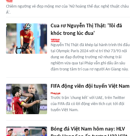
Chiêm ngưỡng vẻ đẹp mộng mơ của 'Nữ hoàng thể dục nghệ thuật châu
Á'.
Cua rơ Nguyễn Thị Thật: 'Tôi đã
khóc trong lúc đua'
Nguyễn Thị Thật đã khép lại hành trình thi đấu
tại Olympic Paris 2024 với vị trí thứ 73/93 nội
dung xe đạp đường trường nữ nhưng trải
nghiệm vừa qua tại Pháp vẫn ghi dấu ấn sâu
đậm trong tâm trí cua rơ người An Giang này.
FIFA động viên đội tuyển Việt Nam
Trước trận 'chung kết' với UAE, trên Twitter
của FIFA đã có lời động viên tích cực tới đội
tuyển Việt Nam.
Bóng đá Việt Nam hôm nay: HLV