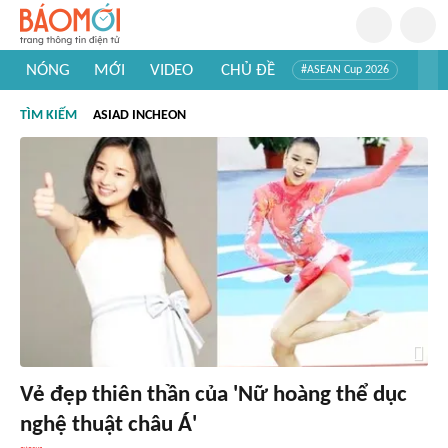
NÓNG
MỚI
VIDEO
CHỦ ĐỀ
#ASEAN Cup 2026
#Trí tuệ nhân tạo
#Mỹ - Iran
#Khám phá Việt Nam
TÌM KIẾM
ASIAD INCHEON
#Khám phá thế giới
Vẻ đẹp thiên thần của 'Nữ hoàng thể dục
nghệ thuật châu Á'