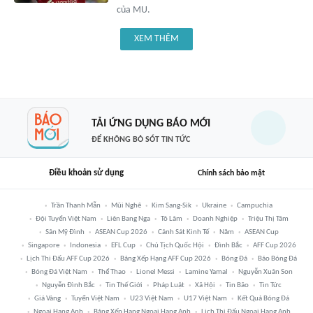
của MU.
XEM THÊM
TẢI ỨNG DỤNG BÁO MỚI
ĐỂ KHÔNG BỎ SÓT TIN TỨC
Điều khoản sử dụng
Chính sách bảo mật
Trần Thanh Mẫn
Mũi Nghê
Kim Sang-Sik
Ukraine
Campuchia
Đội Tuyển Việt Nam
Liên Bang Nga
Tô Lâm
Doanh Nghiệp
Triệu Thị Tâm
Sân Mỹ Đình
ASEAN Cup 2026
Cảnh Sát Kinh Tế
Năm
ASEAN Cup
Singapore
Indonesia
EFL Cup
Chủ Tịch Quốc Hội
Đình Bắc
AFF Cup 2026
Lịch Thi Đấu AFF Cup 2026
Bảng Xếp Hạng AFF Cup 2026
Bóng Đá
Báo Bóng Đá
Bóng Đá Việt Nam
Thể Thao
Lionel Messi
Lamine Yamal
Nguyễn Xuân Son
Nguyễn Đình Bắc
Tin Thế Giới
Pháp Luật
Xã Hội
Tin Bão
Tin Tức
Giá Vàng
Tuyển Việt Nam
U23 Việt Nam
U17 Việt Nam
Kết Quả Bóng Đá
Ngoại Hạng Anh
Bảng Xếp Hạng Ngoại Hạng Anh
Lịch Thi Đấu Ngoại Hạng Anh