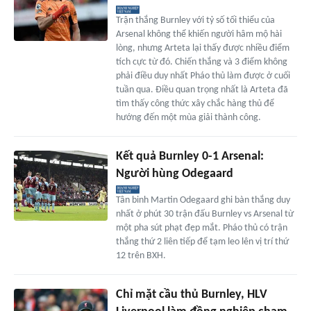
Trận thắng Burnley với tỷ số tối thiểu của
Arsenal không thể khiến người hâm mộ hài
lòng, nhưng Arteta lại thấy được nhiều điểm
tích cực từ đó. Chiến thắng và 3 điểm không
phải điều duy nhất Pháo thủ làm được ở cuối
tuần qua. Điều quan trọng nhất là Arteta đã
tìm thấy công thức xây chắc hàng thủ để
hướng đến một mùa giải thành công.
Kết quả Burnley 0-1 Arsenal:
Người hùng Odegaard
Tân binh Martin Odegaard ghi bàn thắng duy
nhất ở phút 30 trận đấu Burnley vs Arsenal từ
một pha sút phạt đẹp mắt. Pháo thủ có trận
thắng thứ 2 liên tiếp để tạm leo lên vị trí thứ
12 trên BXH.
Chỉ mặt cầu thủ Burnley, HLV