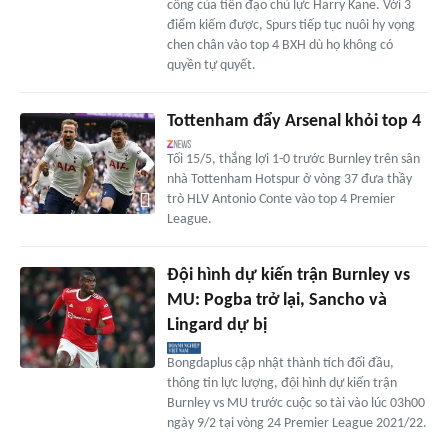
công của tiền đạo chủ lực Harry Kane. Với 3
điểm kiếm được, Spurs tiếp tục nuôi hy vọng
chen chân vào top 4 BXH dù họ không có
quyền tự quyết.
Tottenham đẩy Arsenal khỏi top 4
Tối 15/5, thắng lợi 1-0 trước Burnley trên sân
nhà Tottenham Hotspur ở vòng 37 đưa thầy
trò HLV Antonio Conte vào top 4 Premier
League.
Đội hình dự kiến trận Burnley vs
MU: Pogba trở lại, Sancho và
Lingard dự bị
Bongdaplus cập nhật thành tích đối đầu,
thông tin lực lượng, đội hình dự kiến trận
Burnley vs MU trước cuộc so tài vào lúc 03h00
ngày 9/2 tại vòng 24 Premier League 2021/22.