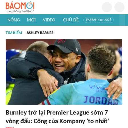
NÓNG
MỚI
VIDEO
CHỦ ĐỀ
#ASEAN Cup 2026
#Trí tuệ nhân tạo
#Mỹ - Iran
#Khám phá Việt Nam
TÌM KIẾM
ASHLEY BARNES
#Khám phá thế giới
Burnley trở lại Premier League sớm 7
vòng đấu: Công của Kompany 'to nhất'