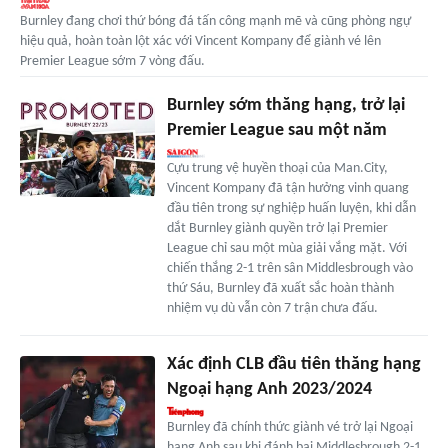
Burnley đang chơi thứ bóng đá tấn công mạnh mẽ và cũng phòng ngự
hiệu quả, hoàn toàn lột xác với Vincent Kompany để giành vé lên
Premier League sớm 7 vòng đấu.
Burnley sớm thăng hạng, trở lại
Premier League sau một năm
Cựu trung vệ huyền thoại của Man.City,
Vincent Kompany đã tận hưởng vinh quang
đầu tiên trong sự nghiệp huấn luyện, khi dẫn
dắt Burnley giành quyền trở lại Premier
League chỉ sau một mùa giải vắng mặt. Với
chiến thắng 2-1 trên sân Middlesbrough vào
thứ Sáu, Burnley đã xuất sắc hoàn thành
nhiệm vụ dù vẫn còn 7 trận chưa đấu.
Xác định CLB đầu tiên thăng hạng
Ngoại hạng Anh 2023/2024
Burnley đã chính thức giành vé trở lại Ngoại
hạng Anh sau khi đánh bại Middlesbrough 2-1