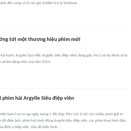
ánh đôi cùng cô là con gái út kiêm trợ lý Vivienne.
Hướng tới một thương hiệu phim mới
ài hước Argylle (tựa Việt: Argylle: Siêu điệp viên) đang gây chú ý và dự đoán sẽ là
ác phẩm đáng nhớ của năm 2024.
ới phim hài Argylle Siêu điệp viên
Việt Nam ồ ạt ra rạp ngày mùng 1 Tết Giáp Thìn (10-2) thì còn nhiều phim giải trí
n đồ điện ảnh: phim hài hành động Argylle Siêu điệp viên, các phim hoạt hình Đấu
ia đình x Điệp viên, Gấu đỏ biến hình…