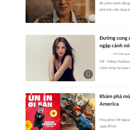
Bộ phim hành động 
phá trên nền tảng t
Đường cong q
ngập cảnh nó
141
liên qua
MỸ - Mikey Madison
cảnh nóng táo bạo t
Khám phá mùa
America
Mùa phim Tết Nguyê
ngày lễ hội.