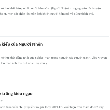
 kẻ thù khét tiếng nhất của Spider-Man (Người Nhện) trong nguyên tác truyện
 The Hunter đặt chân lên màn ảnh khiến người hâm mộ vô cùng thích thú.
n kiếp của Người Nhện
kẻ thù khét tiếng nhất của Spider-Man trong nguyên tác truyện tranh, việc Kraven
 lên màn ảnh thu hút nhiều sự chú ý.
e trông kiêu ngạo
uan
hành tâm điểm chú ý tại lễ trao giải Tony 2024 khi xuất hiện trên thảm đỏ với váy