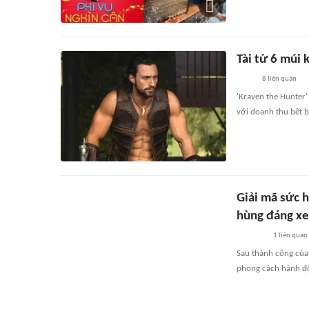
Tài tử 6 múi 
8
liên quan
'Kraven the Hunter'
với doanh thu bết bá
Giải mã sức 
hùng đáng xe
1
liên quan
Sau thành công của 
phong cách hành độ