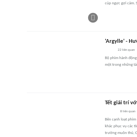
cúp ngực gợi cảm. S
'Argylle' - 
22
liên quan
Bộ phim hành động h
một trong những t
Tết giải trí v
8
liên quan
Bên cạnh loạt phim 
khác phục vụ các tí
trường muôn thú, G