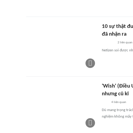
10 sự thật đ
đã nhận ra
2
liên quan
Netizen soi được nh
'Wish' (Điều
nhưng cũ kĩ
4
liên quan
Dù mang trọng trách
nghiệm không mấy tr