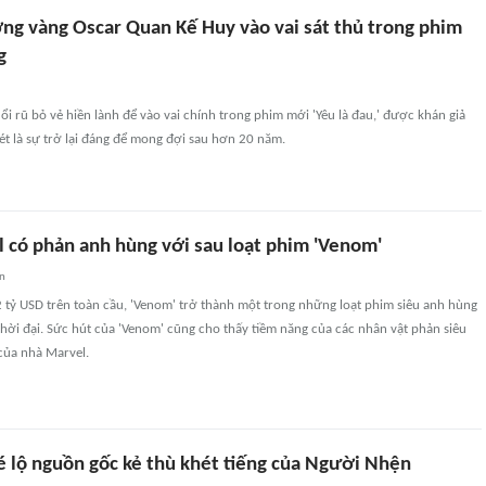
ng vàng Oscar Quan Kế Huy vào vai sát thủ trong phim
g
ổi rũ bỏ vẻ hiền lành để vào vai chính trong phim mới 'Yêu là đau,' được khán giả
t là sự trở lại đáng để mong đợi sau hơn 20 năm.
l có phản anh hùng với sau loạt phim 'Venom'
an
 tỷ USD trên toàn cầu, 'Venom' trở thành một trong những loạt phim siêu anh hùng
hời đại. Sức hút của 'Venom' cũng cho thấy tiềm năng của các nhân vật phản siêu
của nhà Marvel.
é lộ nguồn gốc kẻ thù khét tiếng của Người Nhện