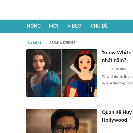
NÓNG
MỚI
VIDEO
CHỦ ĐỀ
TÌM KIẾM
ARIANA DEBOSE
'Snow White' 
nhất năm?
2
liên quan
Từng là dự án live-
tại giải thưởng mà
Quan Kế Huy 
Hollywood