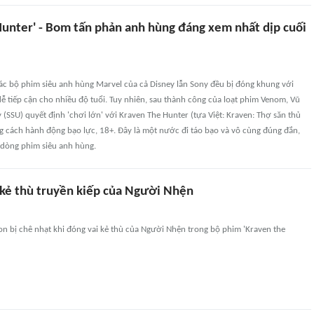
Hunter' - Bom tấn phản anh hùng đáng xem nhất dịp cuối
ác bộ phim siêu anh hùng Marvel của cả Disney lẫn Sony đều bị đóng khung với
ễ tiếp cận cho nhiều độ tuổi. Tuy nhiên, sau thành công của loạt phim Venom, Vũ
 (SSU) quyết định 'chơi lớn' với Kraven The Hunter (tựa Việt: Kraven: Thợ săn thủ
g cách hành động bạo lực, 18+. Đây là một nước đi táo bạo và vô cùng đúng đắn,
 dòng phim siêu anh hùng.
 kẻ thù truyền kiếp của Người Nhện
n bị chê nhạt khi đóng vai kẻ thù của Người Nhện trong bộ phim 'Kraven the