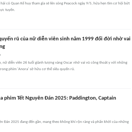
hài có Quan Kế huy tham gia sẽ lên sóng Peacock ngày 9/5, hứa hẹn tìm cơ hội bứt
rực tuyến.
uyến rũ của nữ diễn viên sinh năm 1999 đổi đời nhờ vai
ng
n
, nữ diễn viên 26 tuổi giành tượng vàng Oscar nhờ vai vũ công thoát y với những
rong phim 'Anora' sở hữu cơ thể siêu quyến rũ.
 phim Tết Nguyên Đán 2025: Paddington, Captain
n Đán 2025 đang đến gần, mang theo không khí rộn ràng và phấn khởi của những