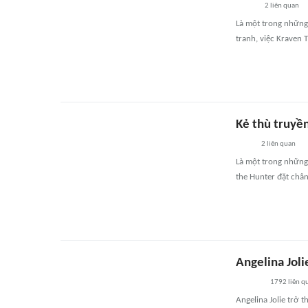
2
liên quan
Là một trong những
tranh, việc Kraven
Kẻ thù truyề
2
liên quan
Là một trong những 
the Hunter đặt chân
Angelina Joli
1792
liên q
Angelina Jolie trở t