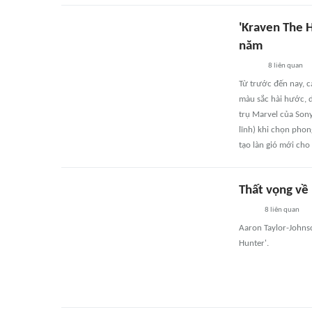
'Kraven The 
năm
8
liên quan
Từ trước đến nay, c
màu sắc hài hước, d
trụ Marvel của Sony
lĩnh) khi chọn phon
tạo làn gió mới cho
Thất vọng về
8
liên quan
Aaron Taylor-Johnso
Hunter'.