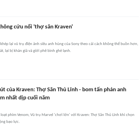
không cứu nổi 'thợ săn Kraven'
 khép lại vũ trụ điện ảnh siêu anh hùng của Sony theo cái cách không thể buồn hơn,
t, lại bị khán giả và giới phê bình ghẻ lạnh.
hút của Kraven: Thợ Săn Thủ Lĩnh - bom tấn phản anh
m nhất dịp cuối năm
loạt phim Venom, Vũ trụ Marvel 'chơi lớn' với Kraven: Thợ Săn Thủ Lĩnh khi chọn
ng bạo lực.