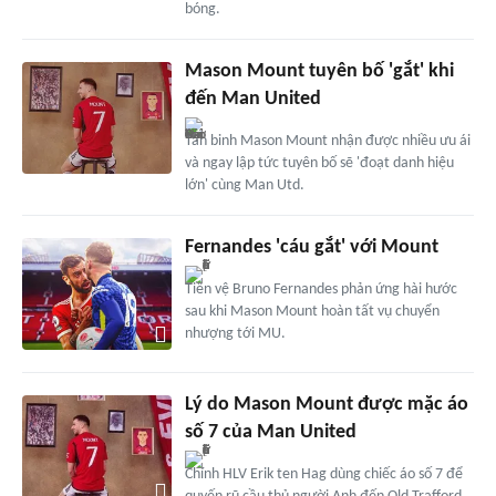
bóng.
Mason Mount tuyên bố 'gắt' khi
đến Man United
Tân binh Mason Mount nhận được nhiều ưu ái
và ngay lập tức tuyên bố sẽ 'đoạt danh hiệu
lớn' cùng Man Utd.
Fernandes 'cáu gắt' với Mount
Tiền vệ Bruno Fernandes phản ứng hài hước
sau khi Mason Mount hoàn tất vụ chuyển
nhượng tới MU.
Lý do Mason Mount được mặc áo
số 7 của Man United
Chính HLV Erik ten Hag dùng chiếc áo số 7 để