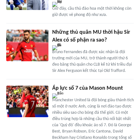
Giờ đây, cầu thủ đào hoa một thời không còn
giữ được vẻ phong độ như xưa.
Những thủ quân MU thời hậu Sir
Alex có số phận ra sao?
Bruno Fernandes đã được xác nhận là đội
trưởng mới của MU, trở thành người thứ 6
đeo băng thủ quân cho CLB kể từ khi triều đại
Sir Alex Ferguson kết thúc tại Old Trafford.
Áp lực số 7 của Mason Mount
Manchester United là đội bóng giàu thành tích
số một ở nước Anh, cũng là nơi đào tạo được
nhiều siêu sao cho bóng đá thế giới. Có một
điều trùng hợp là những cầu thủ nổi bật nhất
của 'Quỷ đỏ' đều khoác áo số 7. Đó là George
Best, Bryan Robson, Eric Cantona, David
Beckham hay Cristiano Ronaldo trong tổng số