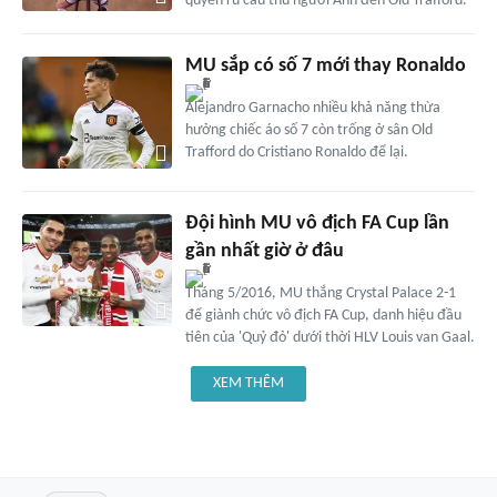
quyến rũ cầu thủ người Anh đến Old Trafford.
MU sắp có số 7 mới thay Ronaldo
Alejandro Garnacho nhiều khả năng thừa
hưởng chiếc áo số 7 còn trống ở sân Old
Trafford do Cristiano Ronaldo để lại.
Đội hình MU vô địch FA Cup lần
gần nhất giờ ở đâu
Tháng 5/2016, MU thắng Crystal Palace 2-1
để giành chức vô địch FA Cup, danh hiệu đầu
tiên của 'Quỷ đỏ' dưới thời HLV Louis van Gaal.
XEM THÊM