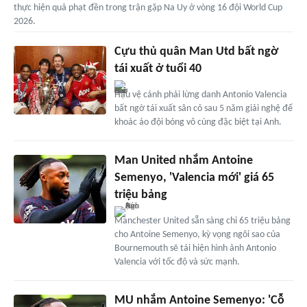
thực hiện quả phạt đền trong trận gặp Na Uy ở vòng 16 đội World Cup
2026.
Cựu thủ quân Man Utd bất ngờ
tái xuất ở tuổi 40
Hậu vệ cánh phải lừng danh Antonio Valencia
bất ngờ tái xuất sân cỏ sau 5 năm giải nghệ để
khoác áo đội bóng vô cùng đặc biệt tại Anh.
Man United nhắm Antoine
Semenyo, 'Valencia mới' giá 65
triệu bảng
Manchester United sẵn sàng chi 65 triệu bảng
cho Antoine Semenyo, kỳ vọng ngôi sao của
Bournemouth sẽ tái hiện hình ảnh Antonio
Valencia với tốc độ và sức mạnh.
MU nhắm Antoine Semenyo: 'Cỗ