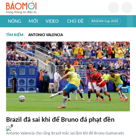
NÓNG
MỚI
VIDEO
CHỦ ĐỀ
#ASEAN Cup 2026
#Trí tuệ nhân tạo
#Mỹ - Iran
#Khám phá Việt Nam
TÌM KIẾM
ANTONIO VALENCIA
#Khám phá thế giới
Brazil đã sai khi để Bruno đá phạt đền
Antonio Valencia cho rằng Brazil mắc sai lầm khi để Bruno Guimaraẽs