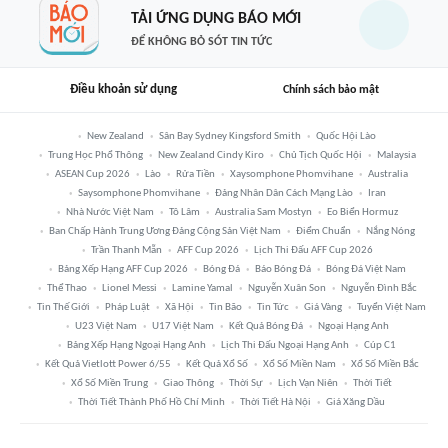
TẢI ỨNG DỤNG BÁO MỚI
ĐỂ KHÔNG BỎ SÓT TIN TỨC
Điều khoản sử dụng
Chính sách bảo mật
New Zealand
Sân Bay Sydney Kingsford Smith
Quốc Hội Lào
Trung Học Phổ Thông
New Zealand Cindy Kiro
Chủ Tịch Quốc Hội
Malaysia
ASEAN Cup 2026
Lào
Rửa Tiền
Xaysomphone Phomvihane
Australia
Saysomphone Phomvihane
Đảng Nhân Dân Cách Mạng Lào
Iran
Nhà Nước Việt Nam
Tô Lâm
Australia Sam Mostyn
Eo Biển Hormuz
Ban Chấp Hành Trung Ương Đảng Cộng Sản Việt Nam
Điểm Chuẩn
Nắng Nóng
Trần Thanh Mẫn
AFF Cup 2026
Lịch Thi Đấu AFF Cup 2026
Bảng Xếp Hạng AFF Cup 2026
Bóng Đá
Báo Bóng Đá
Bóng Đá Việt Nam
Thể Thao
Lionel Messi
Lamine Yamal
Nguyễn Xuân Son
Nguyễn Đình Bắc
Tin Thế Giới
Pháp Luật
Xã Hội
Tin Bão
Tin Tức
Giá Vàng
Tuyển Việt Nam
U23 Việt Nam
U17 Việt Nam
Kết Quả Bóng Đá
Ngoại Hạng Anh
Bảng Xếp Hạng Ngoại Hạng Anh
Lịch Thi Đấu Ngoại Hạng Anh
Cúp C1
Kết Quả Vietlott Power 6/55
Kết Quả Xổ Số
Xổ Số Miền Nam
Xổ Số Miền Bắc
Xổ Số Miền Trung
Giao Thông
Thời Sự
Lịch Vạn Niên
Thời Tiết
Thời Tiết Thành Phố Hồ Chí Minh
Thời Tiết Hà Nội
Giá Xăng Dầu