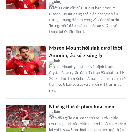
Dưới sự dẫn dắt của HLV Ruben Amorim,
Mason Mount đang thể hiện phong độ ấn
tượng, mang đến hy vọng về việc chấm dứt
'lời nguyền' đã ám ảnh chiếc áo số 7 huyền
thoại tại Old Trafford.
Mason Mount hồi sinh dưới thời
Amorim, áo số 7 sống lại
Mason Mount ghi bàn quyết định trước
Crystal Palace, lần đầu đá trọn 90 phút từ 11-
2023; dưới thời Ruben Amorim anh đá chính 6
trận, có 8 key passes và chỉ vắng 1 trận mùa
này.
Những thước phim hoài niệm
Trận đấu giữa cựu danh thủ M.U và Celtic
(M.U Legends và Celtic Legends) hôm 7-9 khép
lại với tỉ số 4-5 sau loạt luân lưu. Với một trận