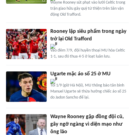
Wayne Rooney sút phạt vào lưới Celtic trong
trận giao hữu gây quỹ từ thiện trên Sân vận
động Old Trafford.
Rooney lập siêu phẩm trong ngày
trở lại Old Trafford
Vào đêm 7/9, đội huyền thoại MU hòa Celtic
1-1, sau đó thua 4-5 ở loạt luân lưu.
Ugarte mặc áo số 25 ở MU
Tối 1/9 (giờ Hà Nội), MU thông báo tân binh
Manuel Ugarte sẽ thừa hưởng chiếc áo số 25
do Jadon Sancho để lại.
Wayne Rooney gặp đồng đội cũ,
gây ngỡ ngàng vì diện mạo như
ông lão