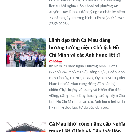
Liệt sĩ tỉnh và trùng tu Đền thờ 10 Anh hùng
liệt sĩ Khởi nghĩa Hòn Khoai tại phường An
Xuyên. Đây là hoạt động ý nghĩa nhân kỷ niệm
79 năm ngày Thương binh - Liệt sĩ (27/7/1947-
27/7/2026).
Lãnh đạo tỉnh Cà Mau dâng
hương tưởng niệm Chủ tịch Hồ
Chí Minh và các Anh hùng liệt sĩ
Kỷ niệm 79 năm ngày Thương binh - Liệt sĩ
(27/7/1947-27/7/2026), sáng 27/7, Đoàn lãnh
đạo Tỉnh ủy, HĐND, UBND, Ủy ban MTTQ Việt
Nam tỉnh Cà Mau cùng đông đảo cán bộ,
chiến sĩ lực lượng vũ trang và Nhân dân đến
viếng, dâng hoa, dâng hương tưởng niệm Chủ
tịch Hồ Chí Minh, tri ân các Anh hùng liệt sĩ đã
hy sinh vì độc lập, tự do của dân tộc.
Cà Mau khởi công nâng cấp Nghĩa
trang Liệt sĩ tỉnh và Đền thờ Hòn