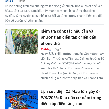
7 phút
Trước những trăn trở của người lao động về chi phí nhà ở, thiết chế văn
hóa... tỉnh Cà Mau cam kết đẩy mạnh quy hoạch hạ tầng khu công
nghiệp, tăng nguồn cung nhà ở xã hội và tăng cường thanh kiểm tra để
bảo vệ quyền lợi công nhân.
Kiểm tra công tác hậu cần và
phương án diễn tập chiến đấu
phòng thủ
3 giờ
Ngày 6/8, Thiếu tướng Nguyễn Văn Ngành, Ủy
viên Ban Thường vụ Tỉnh ủy, Chỉ huy trưởng Bộ
Chỉ huy Quân sự (CHQS) tỉnh Cà Mau, có buổi
kiểm tra thực tế tại Khu căn cứ hậu cần - kỹ
thuật Khánh Hà (xã Đá Bạc) và Khu căn cứ
chiến đấu giả định trên địa bàn xã Khánh Lâm.
Lịch cúp điện Cà Mau từ ngày 6 -
9/8/2026: Khu dân cư nằm trong
diện cúp điện tăng cao