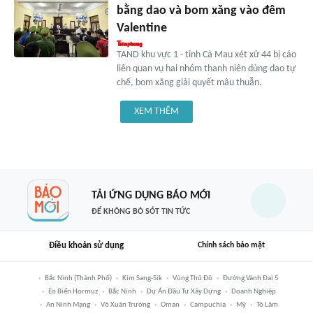
bằng dao và bom xăng vào đêm
Valentine
TAND khu vực 1 - tỉnh Cà Mau xét xử 44 bị cáo
liên quan vụ hai nhóm thanh niên dùng dao tự
chế, bom xăng giải quyết mâu thuẫn.
XEM THÊM
TẢI ỨNG DỤNG BÁO MỚI
ĐỂ KHÔNG BỎ SÓT TIN TỨC
Điều khoản sử dụng
Chính sách bảo mật
Bắc Ninh (thành Phố)
Kim Sang-Sik
Vùng Thủ Đô
Đường Vành Đai 5
Eo Biển Hormuz
Bắc Ninh
Dự Án Đầu Tư Xây Dựng
Doanh Nghiệp
An Ninh Mạng
Võ Xuân Trường
Oman
Campuchia
Mỹ
Tô Lâm