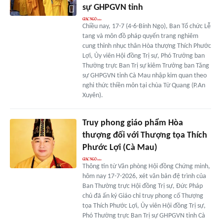
sự GHPGVN tỉnh
Chiều nay, 17-7 (4-6-Bính Ngọ), Ban Tổ chức Lễ
tang và môn đồ pháp quyến trang nghiêm
cung thỉnh nhục thân Hòa thượng Thích Phước
Lợi, Ủy viên Hội đồng Trị sự, Phó Trưởng ban
Thường trực Ban Trị sự kiêm Trưởng ban Tăng
sự GHPGVN tỉnh Cà Mau nhập kim quan theo
nghi thức thiền môn tại chùa Từ Quang (P.An
Xuyên).
Truy phong giáo phẩm Hòa
thượng đối với Thượng tọa Thích
Phước Lợi (Cà Mau)
Thông tin từ Văn phòng Hội đồng Chứng minh,
hôm nay 17-7-2026, xét văn bản đệ trình của
Ban Thường trực Hội đồng Trị sự, Đức Pháp
chủ đã ấn ký Giáo chỉ truy phong cố Thượng
tọa Thích Phước Lợi, Ủy viên Hội đồng Trị sự,
Phó Thường trực Ban Trị sự GHPGVN tỉnh Cà