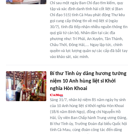
Chỉ sau một ngày Ban Chỉ đạo tìm kiếm, quy
tập và xác định danh tính hài cốt liệt sĩ (Ban
Chỉ đạo 515) tỉnh Cà Mau phát động Thư kêu
gọi cung cấp thông tin về mộ liệt sĩ (ngày
30/7), tỉnh đã tiếp nhận nhiều nguồn thông tin
quý giá từ cán bộ, Nhân dân tại các địa
phương như: Trí Phải, An Xuyên, Tân Thành,
Châu Thới, Đông Hải,... Ngay lập tức, chính
quyền và lực lượng quân sự các cấp đã bắt tay
vào khảo sát, xác minh.
Bí thư Tỉnh ủy dâng hương tưởng
niệm 10 Anh hùng liệt sĩ Khởi
nghĩa Hòn Khoai
Sáng 31/7, nhân kỷ niệm 85 năm ngày hy sinh
của 10 Anh hùng liệt sĩ Khởi nghĩa Hòn Khoai
(18/6 năm Bính Ngọ), đồng chí Nguyễn Hồ
Hải, Ủy viên Ban Chấp hành Trung ương Đảng,
Bí thư Tỉnh ủy, Trưởng Đoàn đại biểu Quốc hội
tỉnh Cà Mau, cùng đoàn công tác đến dâng