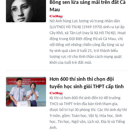
Bông sen lửa sáng mãi trên đất Cà
Mau
Nữ Anh hùng Lực lượng vũ trang nhân dân
(LLVTND) Hồ Thị Kỷ (1949-1970) sinh ra tại ấp
Cây Khô, xã Tân Lợi (nay là Xã Hồ Thị Kỷ). Hoạt
động trong Ðội Biệt động thị xã Cà Mau, chị
nổi tiếng với những chiến công lẫy lừng và sự
hy sinh quả cảm ở tuổi 21, trở thành biểu
tượng rực rỡ cho tinh thần cách mạng quật
khởi của tuổi trẻ đất mũi.
Hơn 600 thí sinh thi chọn đội
tuyển học sinh giỏi THPT cấp tỉnh
Kỳ thi có hơn 600 thí sinh đến từ 48 trường
THCS và THPT trên địa bàn tỉnh tham gia,
được bố trí tại 30 phòng thi. Các thí sinh dự thi
9 môn, gồm: Toán học, Vật lý, Hóa học, Sinh
học, Tin học, Ngữ văn, Lịch sử, Địa lý và Tiếng
Anh.