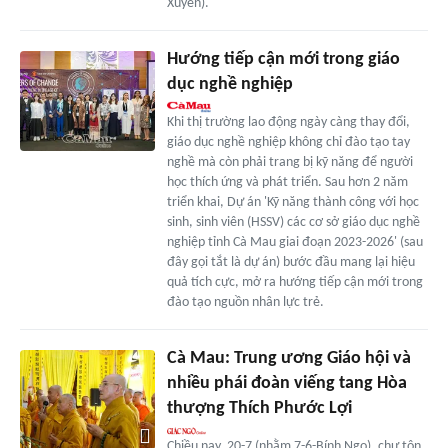
Xuyên).
Hướng tiếp cận mới trong giáo
dục nghề nghiệp
Khi thị trường lao động ngày càng thay đổi,
giáo dục nghề nghiệp không chỉ đào tạo tay
nghề mà còn phải trang bị kỹ năng để người
học thích ứng và phát triển. Sau hơn 2 năm
triển khai, Dự án 'Kỹ năng thành công với học
sinh, sinh viên (HSSV) các cơ sở giáo dục nghề
nghiệp tỉnh Cà Mau giai đoạn 2023-2026' (sau
đây gọi tắt là dự án) bước đầu mang lại hiệu
quả tích cực, mở ra hướng tiếp cận mới trong
đào tạo nguồn nhân lực trẻ.
Cà Mau: Trung ương Giáo hội và
nhiều phái đoàn viếng tang Hòa
thượng Thích Phước Lợi
Chiều nay, 20-7 (nhằm 7-6-Bính Ngọ), chư tôn