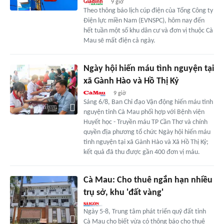
9 giờ
Theo thông báo lịch cúp điện của Tổng Công ty
Điện lực miền Nam (EVNSPC), hôm nay đến
hết tuần một số khu dân cư và đơn vị thuộc Cà
Mau sẽ mất điện cả ngày.
Ngày hội hiến máu tình nguyện tại
xã Gành Hào và Hồ Thị Kỷ
9 giờ
Sáng 6/8, Ban Chỉ đạo Vận động hiến máu tình
nguyện tỉnh Cà Mau phối hợp với Bệnh viện
Huyết học - Truyền máu TP Cần Thơ và chính
quyền địa phương tổ chức Ngày hội hiến máu
tình nguyện tại xã Gành Hào và Xã Hồ Thị Kỷ;
kết quả đã thu được gần 400 đơn vị máu.
Cà Mau: Cho thuê ngắn hạn nhiều
trụ sở, khu 'đất vàng'
Ngày 5-8, Trung tâm phát triển quỹ đất tỉnh
Cà Mau cho biết vừa có thông báo cho thuê