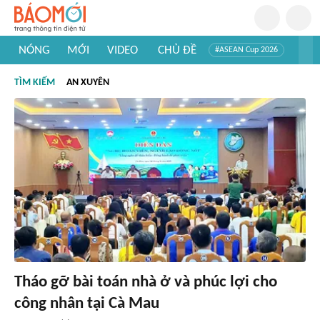
NÓNG
MỚI
VIDEO
CHỦ ĐỀ
#ASEAN Cup 2026
#Trí tuệ nhân tạo
#Mỹ - Iran
#Khám phá Việt Nam
TÌM KIẾM
AN XUYÊN
#Khám phá thế giới
Tháo gỡ bài toán nhà ở và phúc lợi cho
công nhân tại Cà Mau