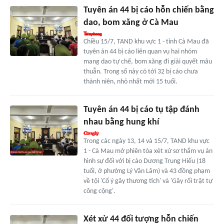
Tuyên án 44 bị cáo hỗn chiến bằng
dao, bom xăng ở Cà Mau
Chiều 15/7, TAND khu vực 1 - tỉnh Cà Mau đã
tuyên án 44 bị cáo liên quan vụ hai nhóm
mang dao tự chế, bom xăng đi giải quyết mâu
thuẫn. Trong số này có tới 32 bị cáo chưa
thành niên, nhỏ nhất mới 15 tuổi.
Tuyên án 44 bị cáo tụ tập đánh
nhau bằng hung khí
Trong các ngày 13, 14 và 15/7, TAND khu vực
1 - Cà Mau mở phiên tòa xét xử sơ thẩm vụ án
hình sự đối với bị cáo Dương Trung Hiếu (18
tuổi, ở phường Lý Văn Lâm) và 43 đồng phạm
về tội 'Cố ý gây thương tích' và 'Gây rối trật tự
công cộng'.
Xét xử 44 đối tượng hỗn chiến