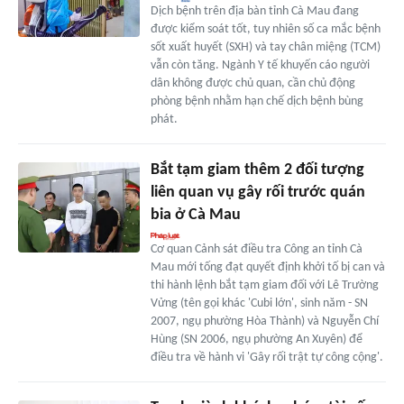
Dịch bệnh trên địa bàn tỉnh Cà Mau đang
được kiểm soát tốt, tuy nhiên số ca mắc bệnh
sốt xuất huyết (SXH) và tay chân miệng (TCM)
vẫn còn tăng. Ngành Y tế khuyến cáo người
dân không được chủ quan, cần chủ động
phòng bệnh nhằm hạn chế dịch bệnh bùng
phát.
Bắt tạm giam thêm 2 đối tượng
liên quan vụ gây rối trước quán
bia ở Cà Mau
Cơ quan Cảnh sát điều tra Công an tỉnh Cà
Mau mới tống đạt quyết định khởi tố bị can và
thi hành lệnh bắt tạm giam đối với Lê Trường
Vửng (tên gọi khác 'Cubi lớn', sinh năm - SN
2007, ngụ phường Hòa Thành) và Nguyễn Chí
Hùng (SN 2006, ngụ phường An Xuyên) để
điều tra về hành vi 'Gây rối trật tự công cộng'.