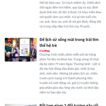
thế hệ hôm nay. Từ trách nhiệm ấy, Chiến dịch
500 ngày đêm tìm kiếm, quy tập và xác định
danh tính hài cốt liệt sĩ được Cà Mau triển khai
với quyết tâm cao nhất: trả lại tên tuổi cho
các anh, đưa các anh về với gia đình, đồng đội
và trong nhịp đập trái tim của Tổ quốc.
Để lịch sử sống mãi trong trái tim
thế hệ trẻ
Chương trình chiếu phim miễn phí do Hãng
phim Tài liệu và Khoa học Trung ương tổ chức
dịp kỷ niệm 79 năm Ngày Thương binh - Liệt sĩ
đã thu hút đông đảo khán giả, nhất là học
sinh, sinh viên. Những bộ phim lịch sử, chiến
tranh cách mạng trở thành phương tiện
truyền tải sinh động các giá trị truyền thống,
góp phần giáo dục lòng yêu nước và khơi dậy
niềm tự hào dân tộc.
Bắt tạm giam 2 đối tượng gây rối