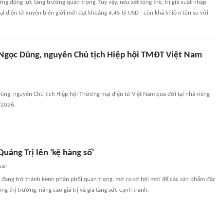
ững động lực tăng trưởng quan trọng. Tuy vậy, nếu xét tổng thể, trị giá xuất nhập
 điện tử xuyên biên giới mới đạt khoảng 4,45 tỷ USD - còn khá khiêm tốn so với
gọc Dũng, nguyên Chủ tịch Hiệp hội TMĐT Việt Nam
ng, nguyên Chủ tịch Hiệp hội Thương mại điện tử Việt Nam qua đời tại nhà riêng
/2026.
uảng Trị lên 'kệ hàng số'
uan
 đang trở thành kênh phân phối quan trọng, mở ra cơ hội mới để các sản phẩm đặc
ng thị trường, nâng cao giá trị và gia tăng sức cạnh tranh.