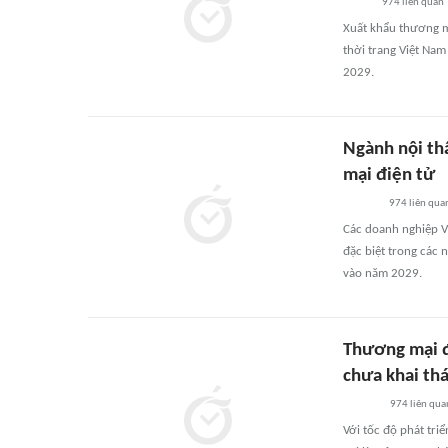
974
liên quan
Xuất khẩu thương mạ
thời trang Việt Na
2029.
Ngành nội th
mại điện tử
974
liên qua
Các doanh nghiệp V
đặc biệt trong các 
vào năm 2029.
Thương mại đ
chưa khai thá
974
liên qua
Với tốc độ phát tri