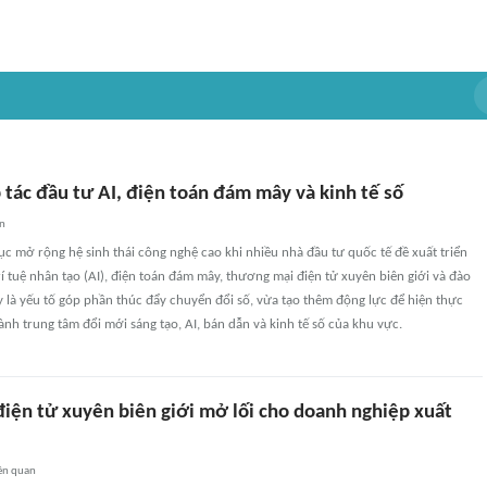
tác đầu tư AI, điện toán đám mây và kinh tế số
an
ục mở rộng hệ sinh thái công nghệ cao khi nhiều nhà đầu tư quốc tế đề xuất triển
trí tuệ nhân tạo (AI), điện toán đám mây, thương mại điện tử xuyên biên giới và đào
y là yếu tố góp phần thúc đẩy chuyển đổi số, vừa tạo thêm động lực để hiện thực
ành trung tâm đổi mới sáng tạo, AI, bán dẫn và kinh tế số của khu vực.
iện tử xuyên biên giới mở lối cho doanh nghiệp xuất
ên quan