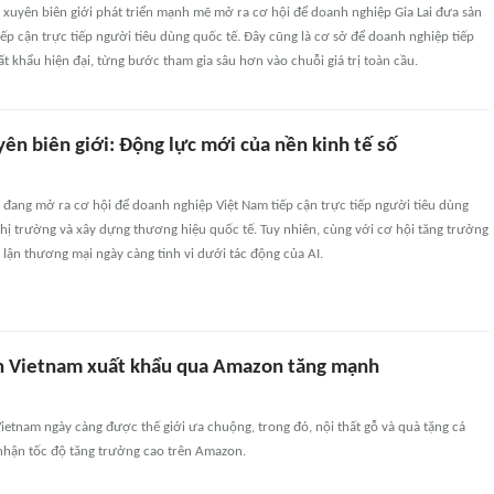
 xuyên biên giới phát triển mạnh mẽ mở ra cơ hội để doanh nghiệp Gia Lai đưa sản
p cận trực tiếp người tiêu dùng quốc tế. Đây cũng là cơ sở để doanh nghiệp tiếp
t khẩu hiện đại, từng bước tham gia sâu hơn vào chuỗi giá trị toàn cầu.
ên biên giới: Động lực mới của nền kinh tế số
đang mở ra cơ hội để doanh nghiệp Việt Nam tiếp cận trực tiếp người tiêu dùng
hị trường và xây dựng thương hiệu quốc tế. Tuy nhiên, cùng với cơ hội tăng trưởng
n lận thương mại ngày càng tinh vi dưới tác động của AI.
n Vietnam xuất khẩu qua Amazon tăng mạnh
etnam ngày càng được thế giới ưa chuộng, trong đó, nội thất gỗ và quà tặng cá
nhận tốc độ tăng trưởng cao trên Amazon.