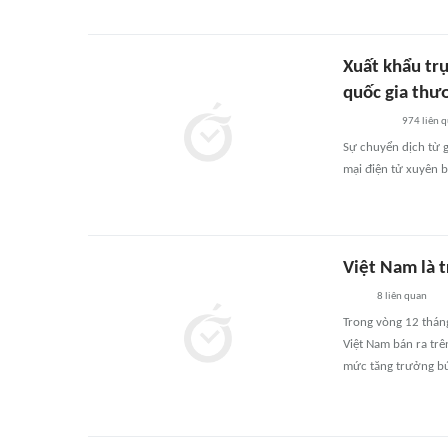
Xuất khẩu tr
quốc gia thư
974
liên 
Sự chuyển dịch từ 
mại điện tử xuyên bi
Việt Nam là 
8
liên quan
Trong vòng 12 thán
Việt Nam bán ra tr
mức tăng trưởng b