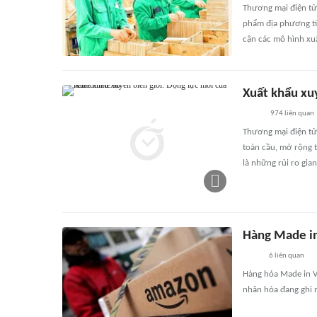
Thương mại điện tử
phẩm địa phương tiế
cận các mô hình xuấ
Xuất khẩu xuy
974
liên quan
Thương mại điện tử 
toàn cầu, mở rộng t
là những rủi ro gia
Hàng Made i
6
liên quan
Hàng hóa Made in Vi
nhân hóa đang ghi 