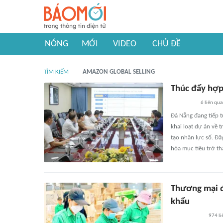
NÓNG
MỚI
VIDEO
CHỦ ĐỀ
TÌM KIẾM
AMAZON GLOBAL SELLING
Thúc đẩy hợp 
6
liên qu
Đà Nẵng đang tiếp t
khai loạt dự án về 
tạo nhân lực số. Đâ
hóa mục tiêu trở th
Thương mại đ
khẩu
974
li