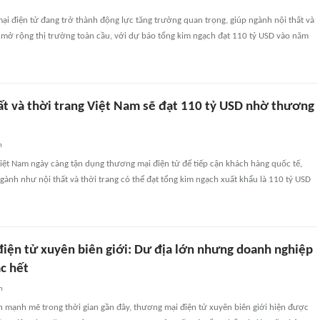
i điện tử đang trở thành động lực tăng trưởng quan trọng, giúp ngành nội thất và
m mở rộng thị trường toàn cầu, với dự báo tổng kim ngạch đạt 110 tỷ USD vào năm
ất và thời trang Việt Nam sẽ đạt 110 tỷ USD nhờ thương
n
iệt Nam ngày càng tận dụng thương mại điện tử để tiếp cận khách hàng quốc tế,
ngành như nội thất và thời trang có thể đạt tổng kim ngạch xuất khẩu là 110 tỷ USD
iện tử xuyên biên giới: Dư địa lớn nhưng doanh nghiệp
c hết
n
ển mạnh mẽ trong thời gian gần đây, thương mại điện tử xuyên biên giới hiện được