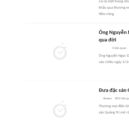
coi là một trong nh
khẩu qua thương mại
tiềm năng.
Ông Nguyễn N
qua đời
3
liên quan
Ông Nguyễn Ngọc Dũ
vào chiều ngày 3/3
Đưa đặc sản Q
Bnews
803
liên q
Thương mại điện tử
sản Quảng Trị mở rộ