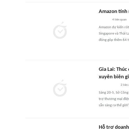
Amazon tính 
4
liên quan
Amazon dự kiến rót 
Singapore và Thái L
đóng góp thêm 64 t
Gia Lai: Thú
xuyên biên g
2
liên
Sáng 20-5, Sở Công
trợ thương mại điện 
sẵn sàng ra thế giới'
Hỗ trợ doanh