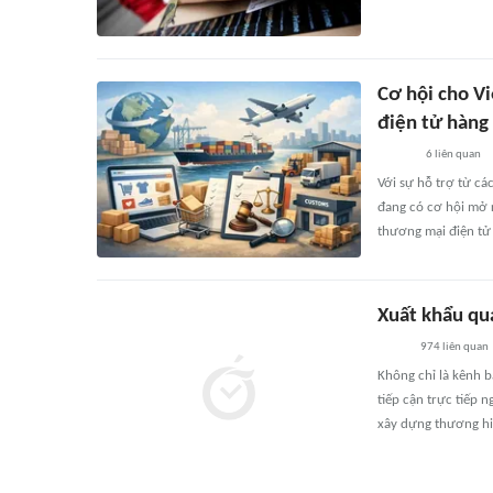
Cơ hội cho V
điện tử hàn
6
liên quan
Với sự hỗ trợ từ cá
đang có cơ hội mở r
thương mại điện t
Xuất khẩu qu
974
liên quan
Không chỉ là kênh 
tiếp cận trực tiếp 
xây dựng thương hi