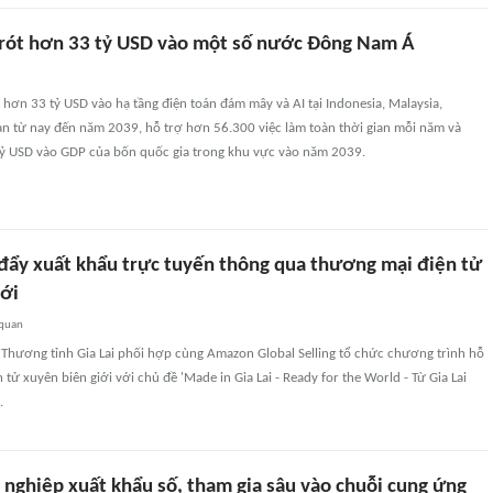
rót hơn 33 tỷ USD vào một số nước Đông Nam Á
hơn 33 tỷ USD vào hạ tầng điện toán đám mây và AI tại Indonesia, Malaysia,
an từ nay đến năm 2039, hỗ trợ hơn 56.300 việc làm toàn thời gian mỗi năm và
ỷ USD vào GDP của bốn quốc gia trong khu vực vào năm 2039.
c đẩy xuất khẩu trực tuyến thông qua thương mại điện tử
iới
 quan
 Thương tỉnh Gia Lai phối hợp cùng Amazon Global Selling tổ chức chương trình hỗ
tử xuyên biên giới với chủ đề 'Made in Gia Lai - Ready for the World - Từ Gia Lai
.
 nghiệp xuất khẩu số, tham gia sâu vào chuỗi cung ứng