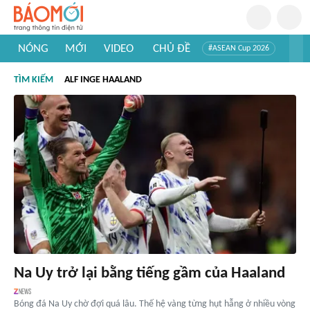
NÓNG
MỚI
VIDEO
CHỦ ĐỀ
#ASEAN Cup 2026
#Trí tuệ nhân tạo
#Mỹ - Iran
#Khám phá Việt Nam
TÌM KIẾM
ALF INGE HAALAND
#Khám phá thế giới
Na Uy trở lại bằng tiếng gầm của Haaland
Bóng đá Na Uy chờ đợi quá lâu. Thế hệ vàng từng hụt hẫng ở nhiều vòng