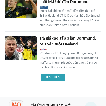
chối M.U để đến Dortmund
Trong bài phỏng vấn mới đây, tiền đạo trẻ
Erling Haaland đã lộ lý do gia nhập Dortmund
vào tháng Giêng, thay vì các đội bóng lớn khác
như Man United hay Juventus.
Trả giá cao gấp 3 lần Dortmund,
MU vẫn tuột Haaland
MU đưa ra lời đề nghị hơn 50 triệu bảng để
thuyết phục Erling Haaland gia nhập sân Old
Trafford, nhưng rốt cuộc tiền đạo trẻ Na Uy
đã chọn Borussia Dortmund.
XEM THÊM
TẢI ỨNG DỤNG BÁO MỚI