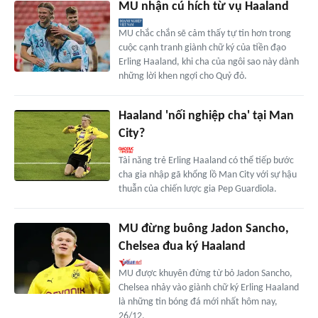
MU nhận cú hích từ vụ Haaland
MU chắc chắn sẽ cảm thấy tự tin hơn trong
cuộc cạnh tranh giành chữ ký của tiền đạo
Erling Haaland, khi cha của ngôi sao này dành
những lời khen ngợi cho Quỷ đỏ.
Haaland 'nối nghiệp cha' tại Man
City?
Tài năng trẻ Erling Haaland có thể tiếp bước
cha gia nhập gã khổng lồ Man City với sự hậu
thuẫn của chiến lược gia Pep Guardiola.
MU đừng buông Jadon Sancho,
Chelsea đua ký Haaland
MU được khuyên đừng từ bỏ Jadon Sancho,
Chelsea nhảy vào giành chữ ký Erling Haaland
là những tin bóng đá mới nhất hôm nay,
26/12.