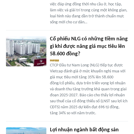
việc đáp ứng đồng thời nhu cầu ở, học tập,
làm việc và giải trí trong cùng một không gian,
loại hình này đang dần trở thành chuẩn mực
sống mới cho cư dân…
Cổ phiếu NLG có những tiềm năng
gì khi được nâng giá mục tiêu lên
58.600 đồng?
CTCP Đầu tư Nam Long (NLG) tiếp tục được
Vietcap đánh giá ở mức khuyến nghị mua với
giá mục tiêu mới tăng 35% lên 58.600
đồng/cổ phiếu, dựa trên triển vọng lợi nhuận
và doanh thu tăng trưởng khả quan trong giai
đoạn 2025-2027. Báo cáo cho thấy lợi nhuận
sau thuế của cổ đông thiểu số (LNST sau lợi ích
CĐTS) năm 2025 dự kiến đạt 696 tỷ đồng,
tăng 34% so với năm trước.
Lợi nhuận ngành bất động sản