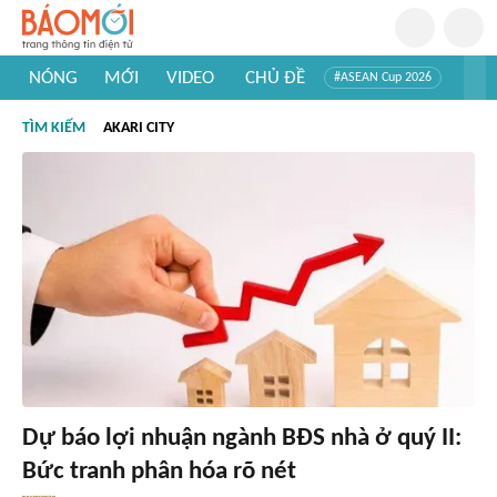
NÓNG
MỚI
VIDEO
CHỦ ĐỀ
#ASEAN Cup 2026
#Trí tuệ nhân tạo
#Mỹ - Iran
#Khám phá Việt Nam
TÌM KIẾM
AKARI CITY
#Khám phá thế giới
Dự báo lợi nhuận ngành BĐS nhà ở quý II:
Bức tranh phân hóa rõ nét