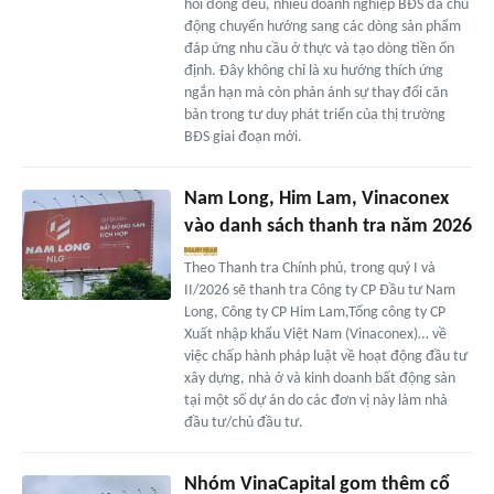
hồi đồng đều, nhiều doanh nghiệp BĐS đã chủ
động chuyển hướng sang các dòng sản phẩm
đáp ứng nhu cầu ở thực và tạo dòng tiền ổn
định. Đây không chỉ là xu hướng thích ứng
ngắn hạn mà còn phản ánh sự thay đổi căn
bản trong tư duy phát triển của thị trường
BĐS giai đoạn mới.
Nam Long, Him Lam, Vinaconex
vào danh sách thanh tra năm 2026
Theo Thanh tra Chính phủ, trong quý I và
II/2026 sẽ thanh tra Công ty CP Đầu tư Nam
Long, Công ty CP Him Lam,Tổng công ty CP
Xuất nhập khẩu Việt Nam (Vinaconex)… về
việc chấp hành pháp luật về hoạt động đầu tư
xây dựng, nhà ở và kinh doanh bất động sản
tại một số dự án do các đơn vị này làm nhà
đầu tư/chủ đầu tư.
Nhóm VinaCapital gom thêm cổ