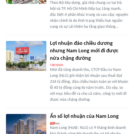
Theo Bộ Xây dựng, giá nhà chung cư tại Hà
Nội và TP. Hồ Chí Minh tiếp tục tăng mạnh,
đặc biệt ở phân khúc trung và cao cấp; nguyên
nhân chính là do tình trạng thiếu hụt nguồn
cung và sự cải thiện hạ tầng giao thông…
Lợi nhuận đảo chiều dương
nhưng Nam Long mới đi được
nửa chặng đường
Nhờ đà tăng doanh thu, CTCP Đầu tư Nam
Long (NLG) ghi nhận lợi nhuận sau thuế đạt
234 tỷ đồng, đảo chiều hoàn toàn so với khoản
lỗ 40 tỷ đồng cùng kỳ năm trước. Dù vậy, so
với mục tiêu đề ra cho cả năm, công ty mới đi
được nửa chặng đường.
Ẩn số lợi nhuận của Nam Long
Nam Long (HoSE: NLG) có 9 tháng kinh doanh
khá thành công khi doanh thu và lợi nhuận