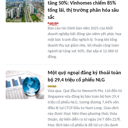
tăng 50%: Vinhomes chiếm 85%
tổng lãi, thị trường phân hóa sâu
sắc
Báo cáo tài chính bán niên 2025 của khối
doanh nghiệp bất động sản niêm yết phác họa
một bức tranh đầy nghịch lý. Trong khi tổng
doanh thu sụt giảm nhẹ, lợi nhuận ròng toàn
ngành lại tăng vọt 50%, đạt xấp xỉ 12.000 tỷ
đồng.
Một quỹ ngoại đăng ký thoái toàn
bộ 29,4 triệu cổ phiếu NLG
Vừa qua, Quỹ đầu tư Ibeworth Pte. Ltd đến từ
Singapore vừa đăng ký bán toàn bộ hơn 29,4
triệu cổ phiếu NLG, tương đương 7,64% vốn
điều lệ tại CTCP Đầu tư Nam Long. Giao dịch
này được thực hiện theo phương thức thỏa
thuận, dự kiến diễn ra từ ngày 24/7 đến 22/8.
Mục đích bán cổ phiếu là để tái cơ cấu danh